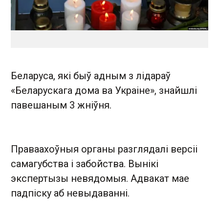
Беларуса, які быў адным з лідараў
«Беларускага дома ва Украіне», знайшлі
павешаным 3 жніўня.
Праваахоўныя органы разглядалі версіі
самагубства і забойства. Вынікі
экспертызы невядомыя. Адвакат мае
падпіску аб невыдаванні.