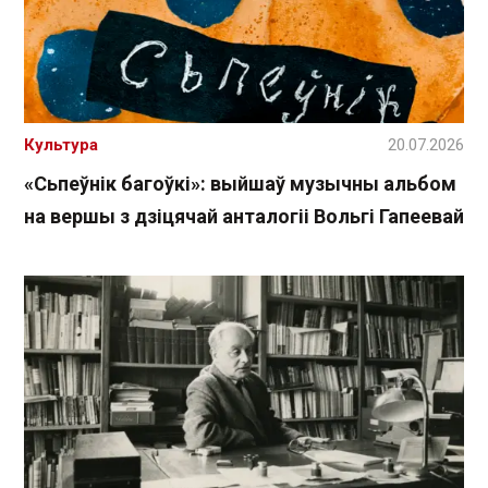
Культура
20.07.2026
«Сьпеўнік багоўкі»: выйшаў музычны альбом
на вершы з дзіцячай анталогіі Вольгі Гапеевай