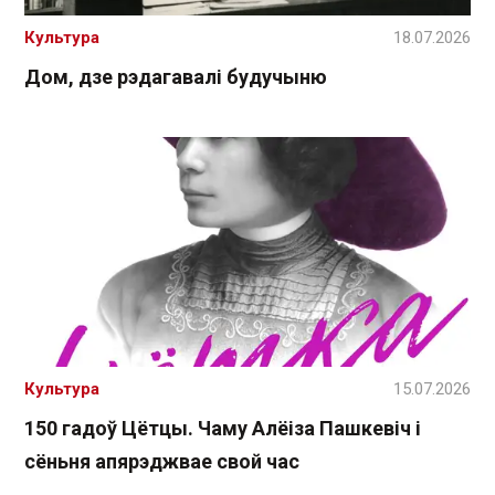
Культура
18.07.2026
Дом, дзе рэдагавалі будучыню
Культура
15.07.2026
150 гадоў Цётцы. Чаму Алёіза Пашкевіч і
сёньня апярэджвае свой час