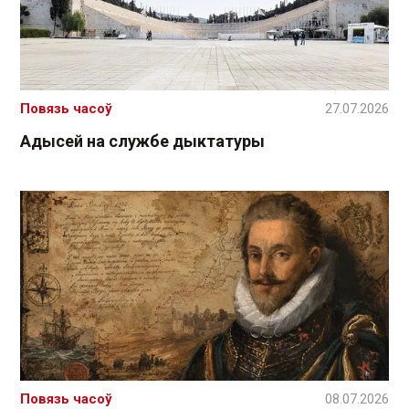
Повязь часоў
27.07.2026
Адысей на службе дыктатуры
Повязь часоў
08.07.2026