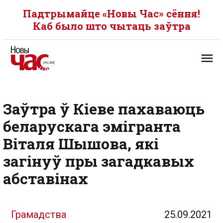
Падтрымайце «Новы Час» сёння!
Каб было што чытаць заўтра
Заўтра ў Кіеве пахаваюць
беларускага эмігранта
Віталя Шышова, які
загінуў пры загадкавых
абставінах
Грамадства
25.09.2021