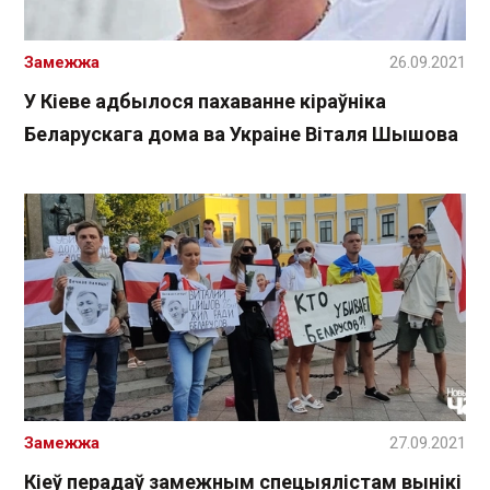
Замежжа
26.09.2021
У Кіеве адбылося пахаванне кіраўніка
Беларускага дома ва Украіне Віталя Шышова
Замежжа
27.09.2021
Кіеў перадаў замежным спецыялістам вынікі