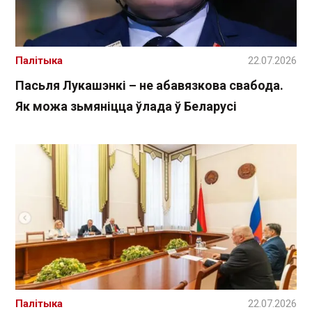
Палітыка
22.07.2026
Пасьля Лукашэнкі – не абавязкова свабода.
Як можа зьмяніцца ўлада ў Беларусі
Палітыка
22.07.2026