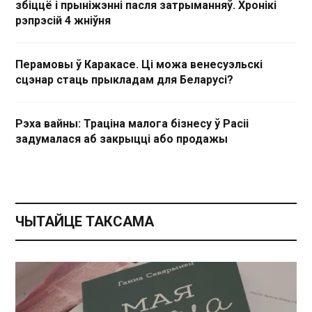
збіццё і прыніжэнні пасля затрыманняў. Хронікі
рэпрэсій 4 жніўня
Перамовы ў Каракасе. Ці можа венесуэльскі
сцэнар стаць прыкладам для Беларусі?
Рэха вайны: Траціна малога бізнесу ў Расіі
задумалася аб закрыцці або продажы
ЧЫТАЙЦЕ ТАКСАМА