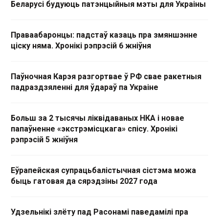
Беларусі будуюць патэнцыйныя мэты для Украіны
Праваабаронцы: падстаў казаць пра змяншэнне
ціску няма. Хронікі рэпрэсій 6 жніўня
Паўночная Карэя разгортвае ў РФ свае ракетныя
падраздзяленні для ўдараў па Украіне
Больш за 2 тысячы ліквідаваных НКА і новае
папаўненне «экстрэмісцкага» спісу. Хронікі
рэпрэсій 5 жніўня
Еўрапейская супрацьбалістычная сістэма можа
быць гатовая да сярэдзіны 2027 года
Удзельнікі злёту пад Расонамі паведамілі пра