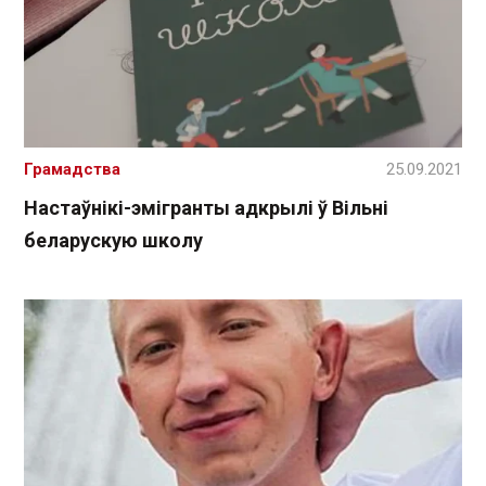
Грамадства
25.09.2021
Настаўнікі-эмігранты адкрылі ў Вільні
беларускую школу