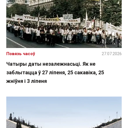
Повязь часоў
27.07.2026
Чатыры даты незалежнасьці. Як не
заблытацца ў 27 ліпеня, 25 сакавіка, 25
жніўня і 3 ліпеня