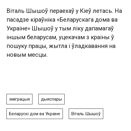
Віталь Шышоў пераехаў у Кіеў летась. На
пасадзе кіраўніка «Беларускага дома ва
Украіне» Шышоў у тым ліку дапамагаў
іншым беларусам, уцекачам з краіны ў
пошуку працы, жытла і ўладкавання на
новым месцы.
эміграцыя
дыяспары
Беларускі дом ва Украіне
Віталь Шышоў