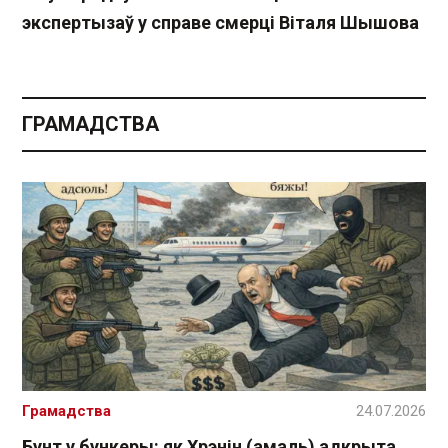
экспертызаў у справе смерці Віталя Шышова
ГРАМАДСТВА
Грамадства
24.07.2026
Бунт у бункеры: як Хрэнін (амаль) адкрыта