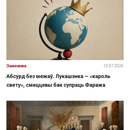
Замежжа
12.07.2026
Абсурд без межаў. Лукашэнка — «кароль
свету», смеццевы бак супраць Фаража