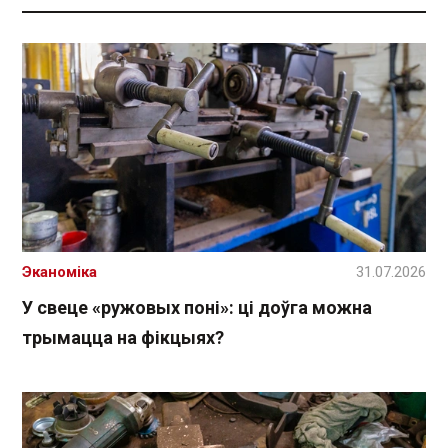
Эканоміка
31.07.2026
У свеце «ружовых поні»: ці доўга можна
трымацца на фікцыях?