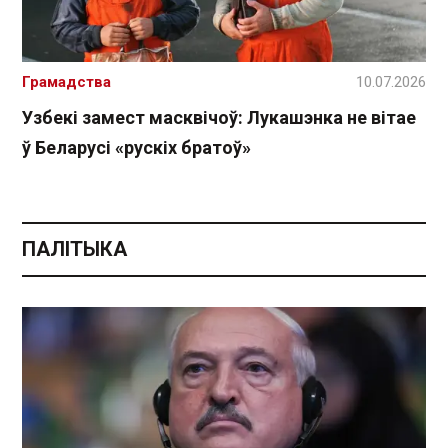
Грамадства
10.07.2026
Узбекі замест масквічоў: Лукашэнка не вітае
ў Беларусі «рускіх братоў»
ПАЛІТЫКА