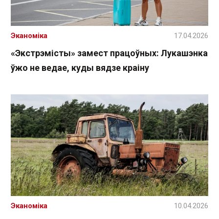
Эканоміка
17.04.2026
«Экстрэмісты» замест працоўных: Лукашэнка
ўжо не ведае, куды вядзе краіну
Эканоміка
10.04.2026