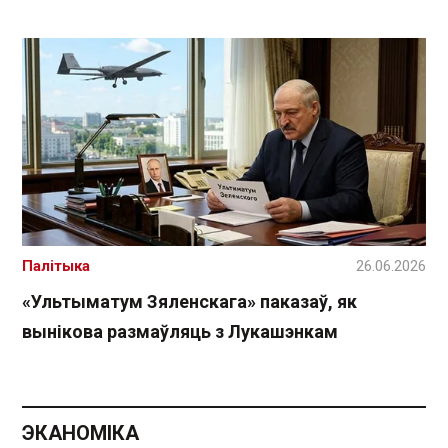
Палітыка
26.06.2026
«Ультыматум Зяленскага» паказаў, як
вынікова размаўляць з Лукашэнкам
ЭКАНОМІКА