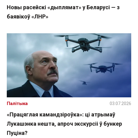
Новы расейскі «дыплямат» у Беларусі — з
баявікоў «ЛНР»
Палітыка
03.07.2026
«Працяглая камандзіроўка»: ці атрымаў
Лукашэнка нешта, апроч экскурсіі ў бункер
Пуціна?