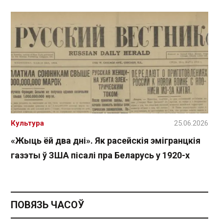
Культура
25.06.2026
«Жыць ёй два дні». Як расейскія эмігранцкія
газэты ў ЗША пісалі пра Беларусь у 1920-х
ПОВЯЗЬ ЧАСОЎ