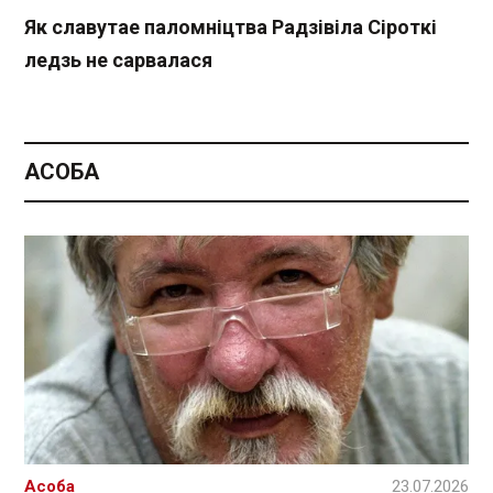
Як славутае паломніцтва Радзівіла Сіроткі
ледзь не сарвалася
АСОБА
Асоба
23.07.2026