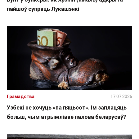
пайшоў супраць Лукашэнкі
Грамадства
17.07.2026
Узбекі не хочуць «па пяцьсот». Ім заплацяць
больш, чым атрымлівае палова беларусаў?