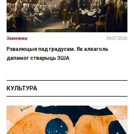
Замежжа
04.07.2026
Рэвалюцыя пад градусам. Як алкаголь
дапамог стварыць ЗША
КУЛЬТУРА