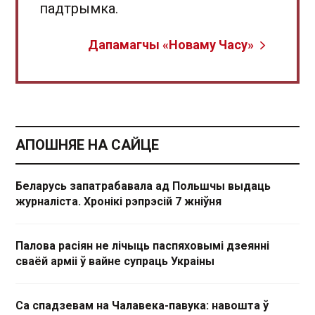
падтрымка.
Дапамагчы «Новаму Часу»
АПОШНЯЕ НА САЙЦЕ
Беларусь запатрабавала ад Польшчы выдаць
журналіста. Хронікі рэпрэсій 7 жніўня
Палова расіян не лічыць паспяховымі дзеянні
сваёй арміі ў вайне супраць Украіны
Са спадзевам на Чалавека-павука: навошта ў