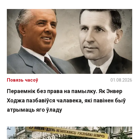
Повязь часоў
01.08.2026
Пераемнік без права на памылку. Як Энвер
Ходжа пазбавіўся чалавека, які павінен быў
атрымаць яго ўладу