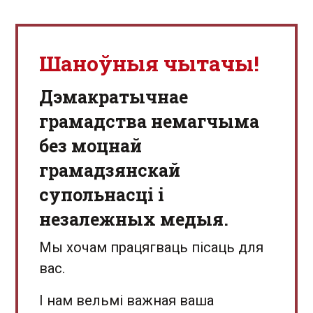
Шаноўныя чытачы!
Дэмакратычнае
грамадства немагчыма
без моцнай
грамадзянскай
супольнасці і
незалежных медыя.
Мы хочам працягваць пісаць для
вас.
І нам вельмі важная ваша