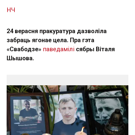
НЧ
24 верасня пракуратура дазволіла
забраць ягонае цела. Пра гэта
«Свабодзе»
паведамілі
сябры Віталя
Шышова.