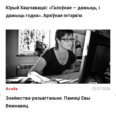
Юрый Хашчавацкі: «Галоўнае — дажыць, і
дажыць годна». Архіўнае інтэрв'ю
Асоба
23.07.2026
Знаёмства-разьвітаньне. Памяці Евы
Спасылка без VPN
Вежнавец