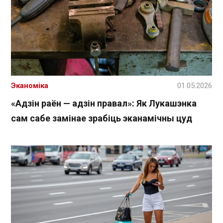
Эканоміка
01.05.2026
«Адзін раён — адзін правал»: Як Лукашэнка
сам сабе замінае зрабіць эканамічны цуд