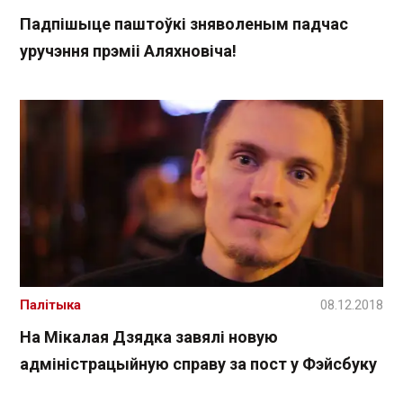
Падпішыце паштоўкі зняволеным падчас
уручэння прэміі Аляхновіча!
Палітыка
08.12.2018
На Мікалая Дзядка завялі новую
адміністрацыйную справу за пост у Фэйсбуку