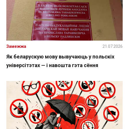
Замежжа
21.07.2026
Як беларускую мову вывучаюць у польскіх
універсітэтах — і навошта гэта сёння