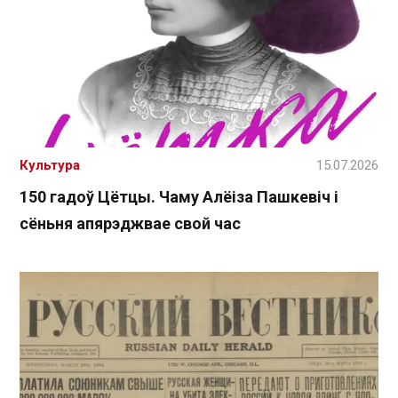
Культура
15.07.2026
150 гадоў Цётцы. Чаму Алёіза Пашкевіч і
сёньня апярэджвае свой час