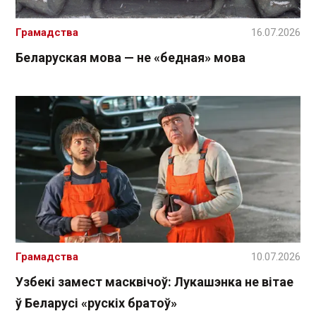
Грамадства
16.07.2026
Беларуская мова — не «бедная» мова
Грамадства
10.07.2026
Узбекі замест масквічоў: Лукашэнка не вітае
ў Беларусі «рускіх братоў»