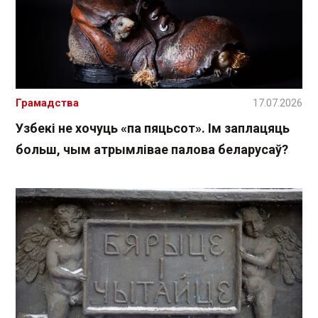
Грамадства
17.07.2026
Узбекі не хочуць «па пяцьсот». Ім заплацяць
больш, чым атрымлівае палова беларусаў?