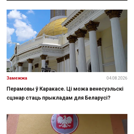
Замежжа
04.08.2026
Перамовы ў Каракасе. Ці можа венесуэльскі
сцэнар стаць прыкладам для Беларусі?