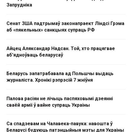
Запрудніка
Сенат ЗША падтрымаў законапраект Ліндсі Грэма
аб «пякельных» санкцыях супраць РФ
Айцец Аляксандар Надсан. Той, хто працягвае
аб'ядноўваць беларусаў
Беларусь запатрабавала ад Польшчы выдаць
журналіста. Хронікі рэпрэсій 7 жніўня
Палова расіян не лічыць паспяховымі дзеянні
сваёй арміі ў вайне супраць Украіны
Са спадзевам на Чалавека-павука: навошта ў
Беларусі будуюць патэнцыйныя мэты для Украіны