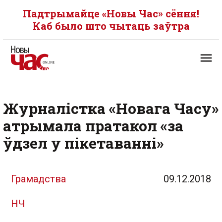
Падтрымайце «Новы Час» сёння!
Каб было што чытаць заўтра
Журналістка «Новага Часу»
атрымала пратакол «за
ўдзел у пікетаванні»
Грамадства
09.12.2018
НЧ