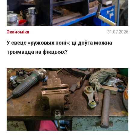
Эканоміка
31.07.2026
У свеце «ружовых поні»: ці доўга можна
трымацца на фікцыях?