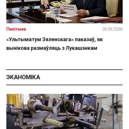
Палітыка
26.06.2026
«Ультыматум Зяленскага» паказаў, як
вынікова размаўляць з Лукашэнкам
ЭКАНОМІКА