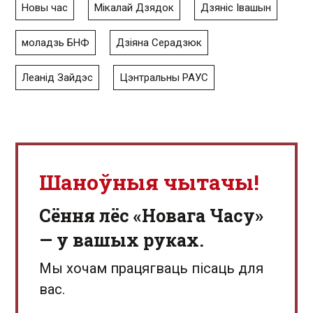
Новы час
Мікалай Дзядок
Дзяніс Івашын
моладзь БНФ
Дзіяна Серадзюк
Леанід Зайдэс
Цэнтральны РАУС
Шаноўныя чытачы!
Сёння лёс «Новага Часу»
— у вашых руках.
Мы хочам працягваць пісаць для
вас.