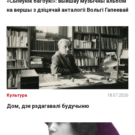
«Сьпеўнік багоўкі»: выйшаў музычны альбом
на вершы з дзіцячай анталогіі Вольгі Гапеевай
Культура
18.07.2026
Дом, дзе рэдагавалі будучыню