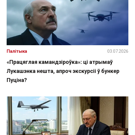
Палітыка
03.07.2026
«Працяглая камандзіроўка»: ці атрымаў
Лукашэнка нешта, апроч экскурсіі ў бункер
Пуціна?