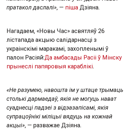
пратакол даслалі »
, —
піша
Дзіяна.
Нагадаем, «Новы Час» асвятляў 26
лістапада акцыю салідарнасці з
украінскімі маракамі, захопленымі ў
палон Расіяй:
Да амбасады Расіі ў Мінску
прынеслі папяровыя караблікі
.
«Не разумею, навошта ім у штаце трымаць
столькі дармаедаў, якія не могуць нават
суаднесці падзеі з відэазапісамі, якія
супрацоўнікі міліцыі вядуць на кожнай
акцыі»
, — разважае Дзіяна.