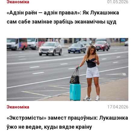
Эканоміка
01.05.2026
«Адзін раён — адзін правал»: Як Лукашэнка
сам сабе замінае зрабіць эканамічны цуд
Эканоміка
17.04.2026
«Экстрэмісты» замест працоўных: Лукашэнка
ўжо не ведае, куды вядзе краіну