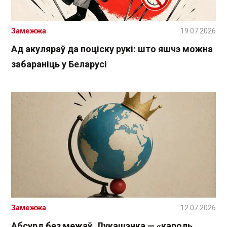
Замежжа
19.07.2026
Ад акуляраў да поціску рукі: што яшчэ можна
забараніць у Беларусі
Замежжа
12.07.2026
Абсурд без межаў. Лукашэнка — «кароль