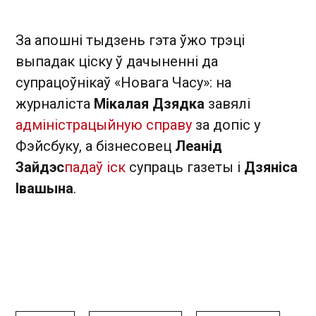
За апошні тыдзень гэта ўжо трэці
выпадак ціску ў дачыненні да
супрацоўнікаў «Новага Часу»: на
журналіста
Мікалая Дзядка
завялі
адміністрацыйную справу
за допіс у
Фэйсбуку, а бізнесовец
Леанід
Зайдэс
падаў іск
супраць газеты і
Дзяніса
Івашына
.