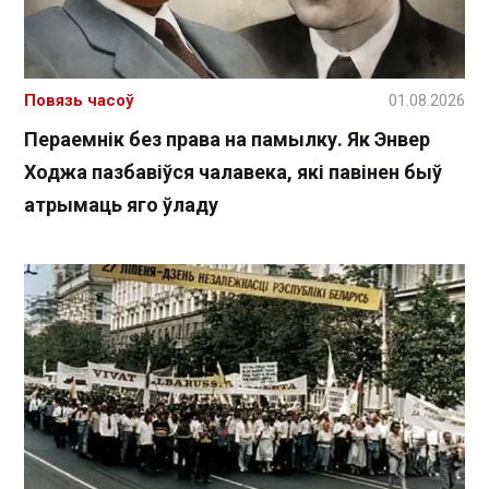
Повязь часоў
01.08.2026
Пераемнік без права на памылку. Як Энвер
Ходжа пазбавіўся чалавека, які павінен быў
атрымаць яго ўладу