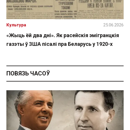
Культура
25.06.2026
«Жыць ёй два дні». Як расейскія эмігранцкія
газэты ў ЗША пісалі пра Беларусь у 1920-х
ПОВЯЗЬ ЧАСОЎ