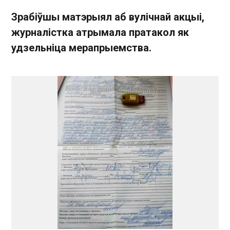
Зрабіўшы матэрыял аб вулічнай акцыі,
журналістка атрымала пратакол як
удзельніца мерапрыемства.