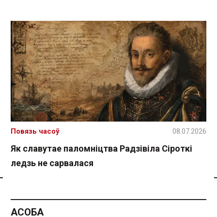
Повязь часоў
08.07.2026
Як славутае паломніцтва Радзівіла Сіроткі
ледзь не сарвалася
Спасылка без VPN
АСОБА