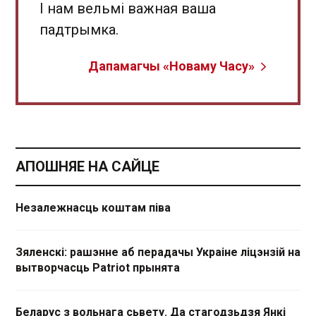
І нам вельмі важная ваша
падтрымка.
Дапамагчы «Новаму Часу»
АПОШНЯЕ НА САЙЦЕ
Незалежнасць коштам піва
Зяленскі: рашэнне аб перадачы Украіне ліцэнзій на
вытворчасць Patriot прынята
Беларус з вольнага сьвету. Да стагодзьдзя Янкі