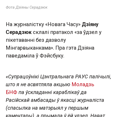
Фота Дзіяны Серадзюк
На журналістку «Новага Часу»
Дзіяну
Серадзюк
склалі пратакол «за ўдзел у
пікетаванні без дазволу
Мінгарвыканкама». Пра гэта Дзіяна
паведаміла ў Фэйсбуку.
«Супрацоўнікі Цэнтральнага РАУС палічылі,
што я не асвятляла акцыю
Моладзь
БНФ
па ўскладанні караблікаў да
Расійскай амбасады ў якасці журналіста
(спасылка на матэрыял у першым
каментары), а прымала ў ёй удзел. Нават