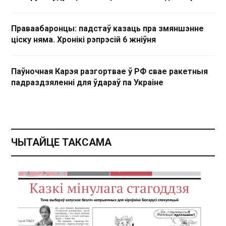
Праваабаронцы: падстаў казаць пра змяншэнне
ціску няма. Хронікі рэпрэсій 6 жніўня
Паўночная Карэя разгортвае ў РФ свае ракетныя
падраздзяленні для ўдараў па Украіне
ЧЫТАЙЦЕ ТАКСАМА