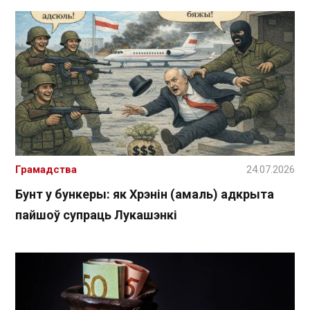
Грамадства
24.07.2026
Бунт у бункеры: як Хрэнін (амаль) адкрыта
пайшоў супраць Лукашэнкі