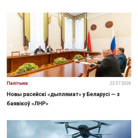
Палітыка
22.07.2026
Новы расейскі «дыплямат» у Беларусі — з
баявікоў «ЛНР»