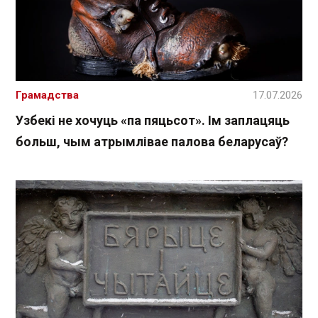
Грамадства
17.07.2026
Узбекі не хочуць «па пяцьсот». Ім заплацяць
больш, чым атрымлівае палова беларусаў?