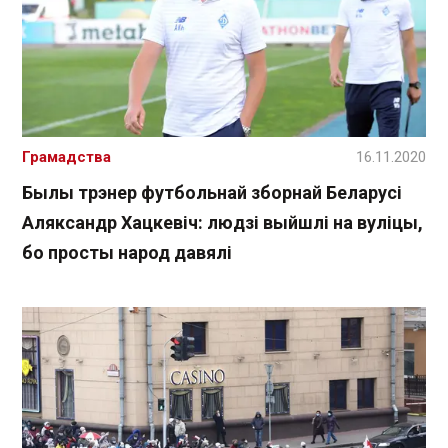
Грамадства
16.11.2020
Былы трэнер футбольнай зборнай Беларусі
Аляксандр Хацкевіч: людзі выйшлі на вуліцы,
бо просты народ давялі