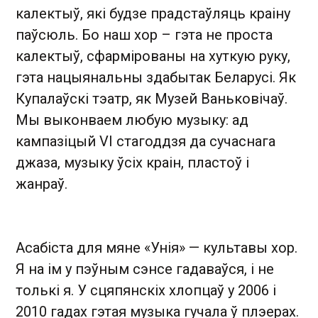
калектыў, які будзе прадстаўляць краіну
паўсюль. Бо наш хор – гэта не проста
калектыў, сфармірованы на хуткую руку,
гэта нацыянальны здабытак Беларусі. Як
Купалаўскі тэатр, як Музей Ваньковічаў.
Мы выконваем любую музыку: ад
кампазіцый VI стагоддзя да сучаснага
джаза, музыку ўсіх краін, пластоў і
жанраў.
Асабіста для мяне «Унія» — культавы хор.
Я на ім у пэўным сэнсе гадаваўся, і не
толькі я. У сцяпянскіх хлопцаў у 2006 і
2010 гадах гэтая музыка гучала ў плэерах.