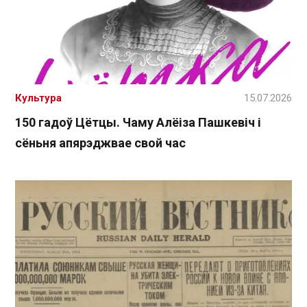
Культура
15.07.2026
150 гадоў Цётцы. Чаму Алёіза Пашкевіч і
сёньня апярэджвае свой час