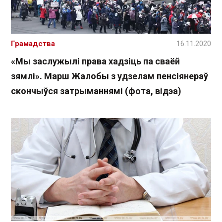
Грамадства
16.11.2020
«Мы заслужылі права хадзіць па сваёй
зямлі». Марш Жалобы з удзелам пенсіянераў
скончыўся затрыманнямі (фота, відэа)