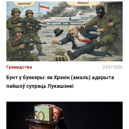
Грамадства
24.07.2026
Бунт у бункеры: як Хрэнін (амаль) адкрыта
пайшоў супраць Лукашэнкі