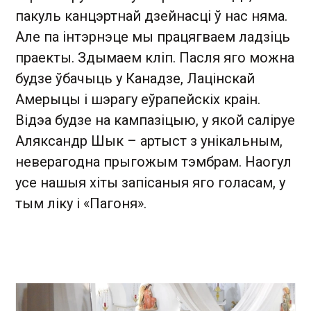
пакуль канцэртнай дзейнасці ў нас няма.
Але па інтэрнэце мы працягваем ладзіць
праекты. Здымаем кліп. Пасля яго можна
будзе ўбачыць у Канадзе, Лацінскай
Амерыцы і шэрагу еўрапейскіх краін.
Відэа будзе на кампазіцыю, у якой саліруе
Аляксандр Шык – артыст з унікальным,
неверагодна прыгожым тэмбрам. Наогул
усе нашыя хіты запісаныя яго голасам, у
тым ліку і «Пагоня».