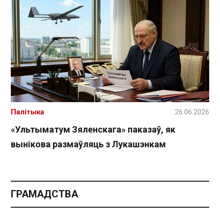
Палітыка
26.06.2026
«Ультыматум Зяленскага» паказаў, як
вынікова размаўляць з Лукашэнкам
ГРАМАДСТВА