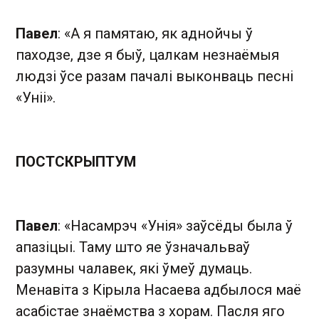
Павел
: «А я памятаю, як аднойчы ў
паходзе, дзе я быў, цалкам незнаёмыя
людзі ўсе разам пачалі выконваць песні
«Уніі».
ПОСТСКРЫПТУМ
Павел
: «Насамрэч «Унія» заўсёды была ў
апазіцыі. Таму што яе ўзначальваў
разумны чалавек, які ўмеў думаць.
Менавіта з Кірыла Насаева адбылося маё
асабістае знаёмства з хорам. Пасля яго