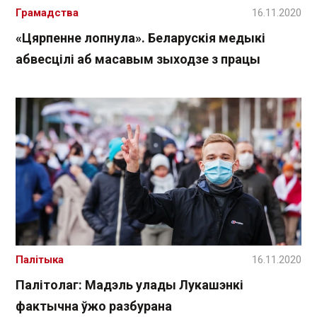
Грамадства
16.11.2020
«Цярпенне лопнула». Беларускія медыкі
абвесцілі аб масавым зыходзе з працы
Палітыка
16.11.2020
Палітолаг: Мадэль улады Лукашэнкі
фактычна ўжо разбурана