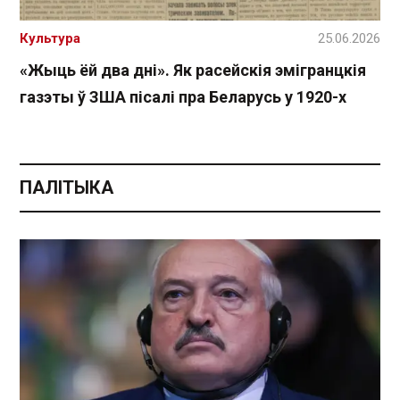
Культура
25.06.2026
«Жыць ёй два дні». Як расейскія эмігранцкія
газэты ў ЗША пісалі пра Беларусь у 1920-х
ПАЛІТЫКА