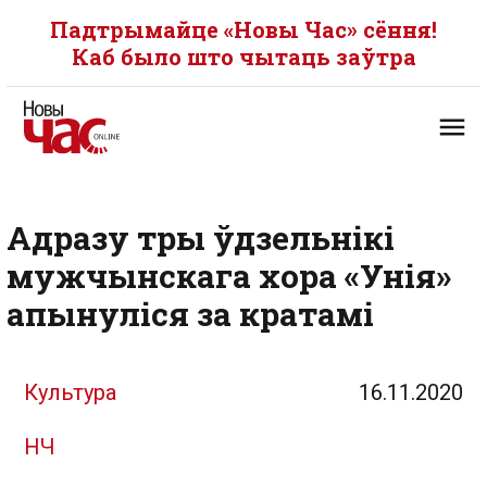
Падтрымайце «Новы Час» сёння!
Каб было што чытаць заўтра
Адразу тры ўдзельнікі
мужчынскага хора «Унія»
апынуліся за кратамі
Культура
16.11.2020
НЧ