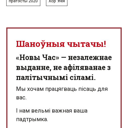
пратэсты 2020
Хор Унія
Шаноўныя чытачы!
«Новы Час» — незалежнае
выданне, не афіляванае з
палітычнымі сіламі.
Мы хочам працягваць пісаць для
вас.
І нам вельмі важная ваша
падтрымка.