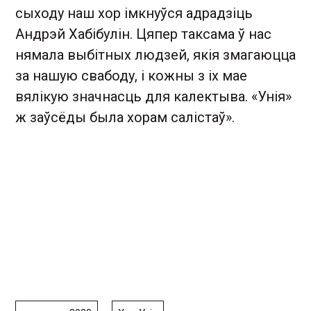
сыходу наш хор імкнуўся адрадзіць
Андрэй Хабібулін. Цяпер таксама ў нас
нямала выбітных людзей, якія змагаюцца
за нашую свабоду, і кожны з іх мае
вялікую значнасць для калектыва. «Унія»
ж заўсёды была хорам салістаў».