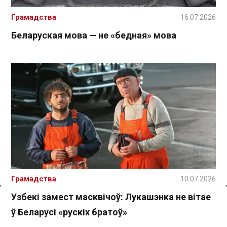
Грамадства
16.07.2026
Беларуская мова — не «бедная» мова
Грамадства
10.07.2026
Узбекі замест масквічоў: Лукашэнка не вітае
Спасылка без VPN
ў Беларусі «рускіх братоў»