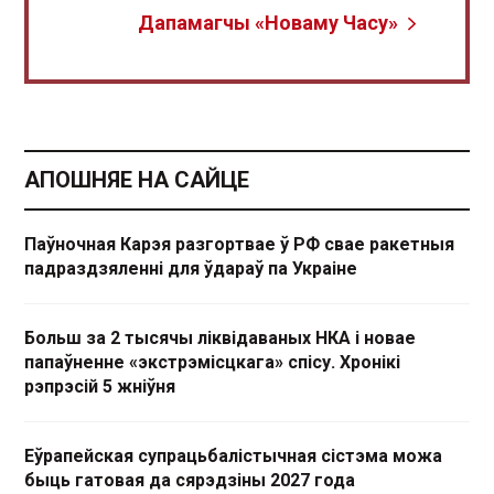
Дапамагчы «Новаму Часу»
АПОШНЯЕ НА САЙЦЕ
Паўночная Карэя разгортвае ў РФ свае ракетныя
падраздзяленні для ўдараў па Украіне
Больш за 2 тысячы ліквідаваных НКА і новае
папаўненне «экстрэмісцкага» спісу. Хронікі
рэпрэсій 5 жніўня
Еўрапейская супрацьбалістычная сістэма можа
быць гатовая да сярэдзіны 2027 года