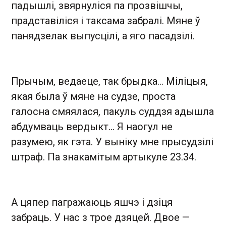
падышлі, звярнуліся па прозвішчы,
прадставіліся і таксама забралі. Мяне ў
панядзелак выпусцілі, а яго пасадзілі.
Прычым, ведаеце, так брыдка… Міліцыя,
якая была ў мяне на судзе, проста
галосна смяялася, пакуль суддзя адышла
абдумваць вердыкт... Я наогул не
разумею, як гэта. У выніку мне прысудзілі
штраф. Па знакамітым артыкуле 23.34.
А цяпер пагражаюць яшчэ і дзіця
забраць. У нас з трое дзяцей. Двое —