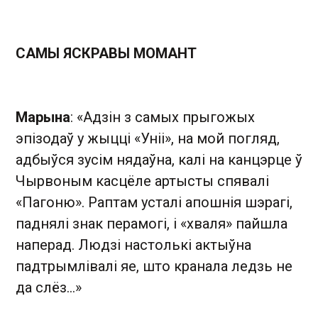
САМЫ ЯСКРАВЫ МОМАНТ
Марына
: «Адзін з самых прыгожых
эпізодаў у жыцці «Уніі», на мой погляд,
адбыўся зусім нядаўна, калі на канцэрце ў
Чырвоным касцёле артысты спявалі
«Пагоню». Раптам усталі апошнія шэрагі,
паднялі знак перамогі, і «хваля» пайшла
наперад. Людзі настолькі актыўна
падтрымлівалі яе, што кранала ледзь не
да слёз...»