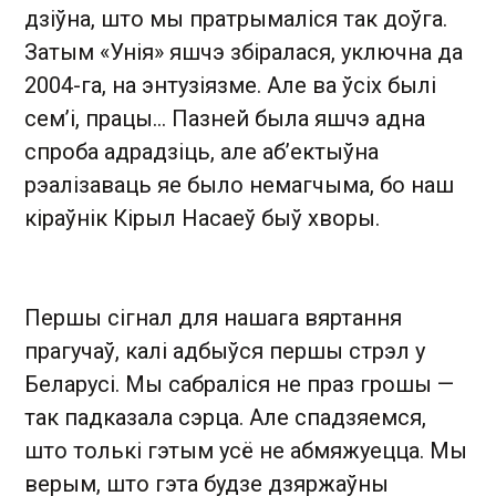
дзіўна, што мы пратрымаліся так доўга.
Затым «Унія» яшчэ збіралася, уключна да
2004-га, на энтузіязме. Але ва ўсіх былі
сем’і, працы… Пазней была яшчэ адна
спроба адрадзіць, але аб’ектыўна
рэалізаваць яе было немагчыма, бо наш
кіраўнік Кірыл Насаеў быў хворы.
Першы сігнал для нашага вяртання
прагучаў, калі адбыўся першы стрэл у
Беларусі. Мы сабраліся не праз грошы —
так падказала сэрца. Але спадзяемся,
што толькі гэтым усё не абмяжуецца. Мы
верым, што гэта будзе дзяржаўны