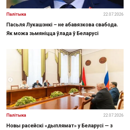
Палітыка
22.07.2026
Пасьля Лукашэнкі – не абавязкова свабода.
Як можа зьмяніцца ўлада ў Беларусі
Палітыка
22.07.2026
Новы расейскі «дыплямат» у Беларусі — з