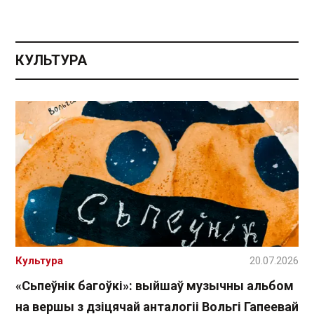
КУЛЬТУРА
Культура
20.07.2026
«Сьпеўнік багоўкі»: выйшаў музычны альбом
на вершы з дзіцячай анталогіі Вольгі Гапеевай