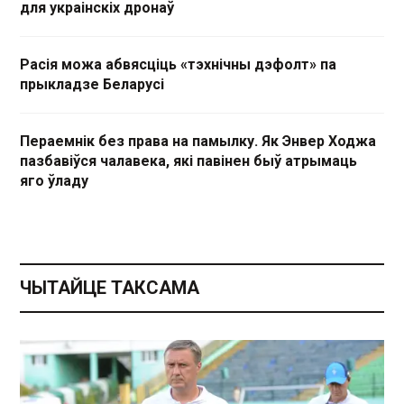
для украінскіх дронаў
Расія можа абвясціць «тэхнічны дэфолт» па
прыкладзе Беларусі
Пераемнік без права на памылку. Як Энвер Ходжа
пазбавіўся чалавека, які павінен быў атрымаць
яго ўладу
ЧЫТАЙЦЕ ТАКСАМА