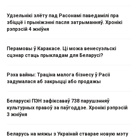
Удзельнікі злёту пад Расонамі паведамілі пра
збіццё і прыніжэнні пасля затрыманняў. Хронікі
рэпрэсій 4 жніўня
Перамовы ў Каракасе. Ці можа венесуэльскі
сцэнар стаць прыкладам для Беларусі?
Рэха вайны: Траціна малога бізнесу ў Расіі
задумалася аб закрыцці або продажы
Беларускі ПЭН зафіксаваў 738 парушэнняў
культурных правоў за паўгоддзе. Хронікі рэпрэсій
3 жніўня
Беларусь на мяжы з Украінай стварае новую мэту