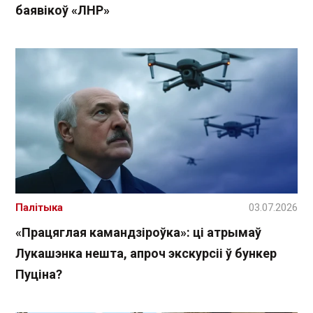
баявікоў «ЛНР»
Палітыка
03.07.2026
«Працяглая камандзіроўка»: ці атрымаў
Лукашэнка нешта, апроч экскурсіі ў бункер
Пуціна?