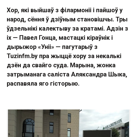
Хор, які выйшаў з філармоніі і пайшоў у
народ, сёння ў дзіўным становішчы. Тры
ўдзельнікі калектыву за кратамі. Адзін з
іх — Павел Гонца, мастацкі кіраўнік і
дырыжор «Уніі» — пагутарыў з
Tuzinfm.by пра жыццё хору за некалькі
дзён да свайго суда. Марына, жонка
затрыманага саліста Аляксандра Шыка,
распавяла яго гісторыю.