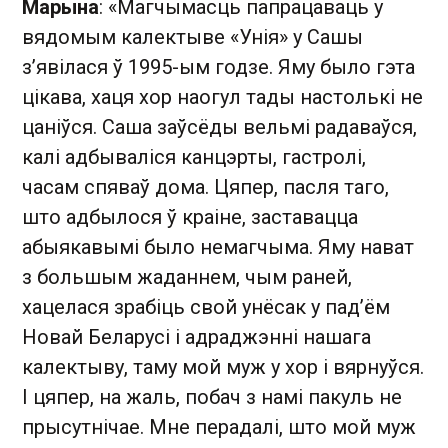
Марына
: «Магчымасць папрацаваць у
вядомым калектыве «Унія» у Сашы
з’явілася ў 1995-ым годзе. Яму было гэта
цікава, хаця хор наогул тады настолькі не
цаніўся. Саша заўсёды вельмі радаваўся,
калі адбываліся канцэрты, гастролі,
часам спяваў дома. Цяпер, пасля таго,
што адбылося ў краіне, заставацца
абыякавымі было немагчыма. Яму нават
з большым жаданнем, чым раней,
хацелася зрабіць свой унёсак у пад’ём
Новай Беларусі і адраджэнні нашага
калектыву, таму мой муж у хор і вярнуўся.
І цяпер, на жаль, побач з намі пакуль не
прысутнічае. Мне перадалі, што мой муж