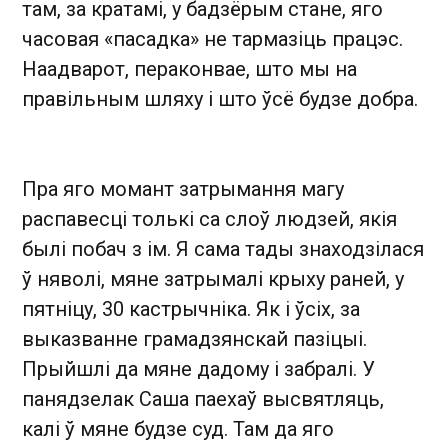
там, за кратамі, у бадзёрым стане, яго
часовая «пасадка» не тармазіць працэс.
Наадварот, пераконвае, што мы на
правільным шляху і што ўсё будзе добра.
Пра яго момант затрымання магу
распавесці толькі са слоў людзей, якія
былі побач з ім. Я сама тады знаходзілася
ў няволі, мяне затрымалі крыху раней, у
пятніцу, 30 кастрычніка. Як і ўсіх, за
выказванне грамадзянскай пазіцыі.
Прыйшлі да мяне дадому і забралі. У
панядзелак Саша паехаў высвятляць,
калі ў мяне будзе суд. Там да яго