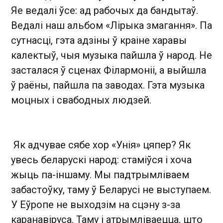
Яе ведалі ўсе: ад рабочых да бандытаў.
Ведалі наш альбом «Лірыка змагання». Па
сутнасці, гэта адзіны ў краіне харавы
калектыў, чыя музыка пайшла ў народ. Не
засталася ў сценах Філармоніі, а выйшла
ў раёны, пайшла па заводах. Гэта музыка
моцных і свабодных людзей.
Як адчувае сябе хор «Унія» цяпер? Як
увесь беларускі народ: стаміўся і хоча
жыць па-іншаму. Мы падтрымліваем
забастоўку, таму ў Беларусі не выступаем.
У Еўропе не выходзім на сцэну з-за
каранавіруса. Таму і атрымліваецца, што