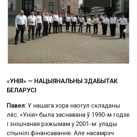
«УНІЯ» — НАЦЫЯНАЛЬНЫ ЗДАБЫТАК
БЕЛАРУСІ
Павел
: У нашага хора наогул складаны
лёс. «Унія» была заснавана ў 1990-м годзе
і знішчаная рэжымам у 2001-м: улады
спынілі фінансаванне. Але насамрэч