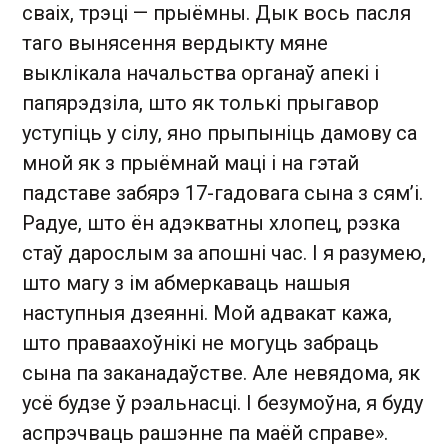
сваіх, трэці — прыёмны. Дык вось пасля
таго вынясення вердыкту мяне
выклікала начальства органаў апекі і
папярэдзіла, што як толькі прыгавор
уступіць у сілу, яно прыпыніць дамову са
мной як з прыёмнай маці і на гэтай
падставе забярэ 17-гадовага сына з сям’і.
Радуе, што ён адэкватны хлопец, рэзка
стаў дарослым за апошні час. І я разумею,
што магу з ім абмеркаваць нашыя
наступныя дзеянні. Мой адвакат кажа,
што праваахоўнікі не могуць забраць
сына па заканадаўстве. Але невядома, як
усё будзе ў рэальнасці. І безумоўна, я буду
аспрэчваць рашэнне па маёй справе».