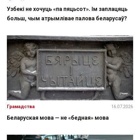
Узбекі не хочуць «па пяцьсот». Ім заплацяць
больш, чым атрымлівае палова беларусаў?
Грамадства
16.07.2026
Беларуская мова — не «бедная» мова