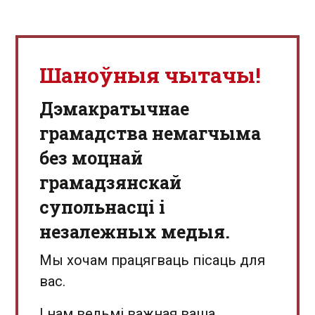
Шаноўныя чытачы!
Дэмакратычнае
грамадства немагчыма
без моцнай
грамадзянскай
супольнасці і
незалежных медыя.
Мы хочам працягваць пісаць для
вас.
І нам вельмі важная ваша