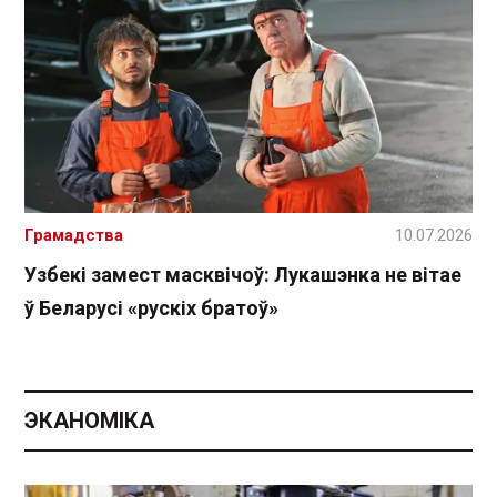
Грамадства
10.07.2026
Узбекі замест масквічоў: Лукашэнка не вітае
ў Беларусі «рускіх братоў»
ЭКАНОМІКА