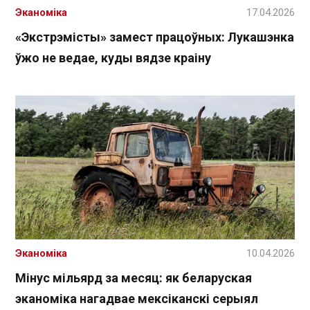
Эканоміка
17.04.2026
«Экстрэмісты» замест працоўных: Лукашэнка
ўжо не ведае, куды вядзе краіну
Эканоміка
10.04.2026
Мінус мільярд за месяц: як беларуская
эканоміка нагадвае мексіканскі серыял