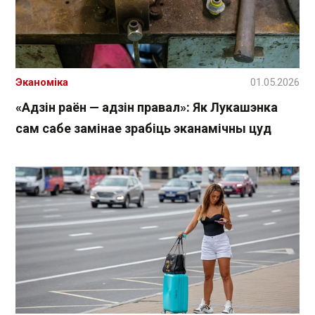
Эканоміка
01.05.2026
«Адзін раён — адзін правал»: Як Лукашэнка
сам сабе замінае зрабіць эканамічны цуд