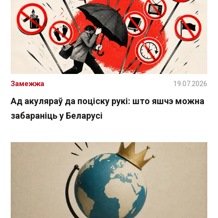
Замежжа
19.07.2026
Ад акуляраў да поціску рукі: што яшчэ можна
забараніць у Беларусі