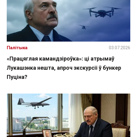
Палітыка
03.07.2026
«Працяглая камандзіроўка»: ці атрымаў
Лукашэнка нешта, апроч экскурсіі ў бункер
Пуціна?