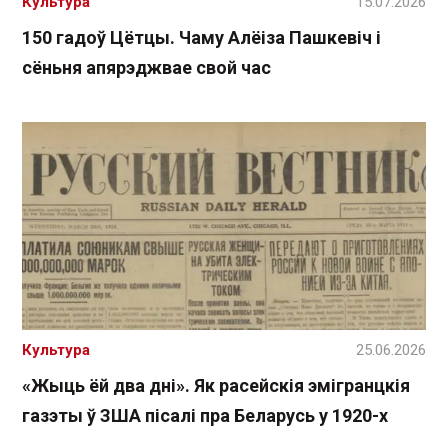
Культура
15.07.2026
150 гадоў Цётцы. Чаму Алёіза Пашкевіч і
сёньня апярэджвае свой час
Культура
25.06.2026
«Жыць ёй два дні». Як расейскія эмігранцкія
газэты ў ЗША пісалі пра Беларусь у 1920-х