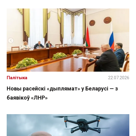
Палітыка
22.07.2026
Новы расейскі «дыплямат» у Беларусі — з
баявікоў «ЛНР»