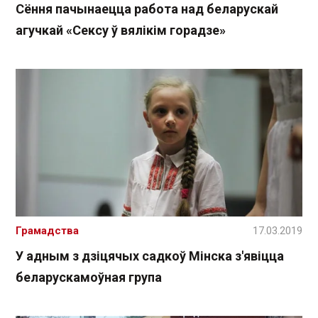
Сёння пачынаецца работа над беларускай
агучкай «Сексу ў вялікім горадзе»
Грамадства
17.03.2019
У адным з дзіцячых садкоў Мінска з'явіцца
беларускамоўная група