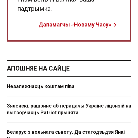
падтрымка.
Дапамагчы «Новаму Часу»
АПОШНЯЕ НА САЙЦЕ
Незалежнасць коштам піва
Зяленскі: рашэнне аб перадачы Украіне ліцэнзій на
вытворчасць Patriot прынята
Беларус з вольнага сьвету. Да стагодзьдзя Янкі