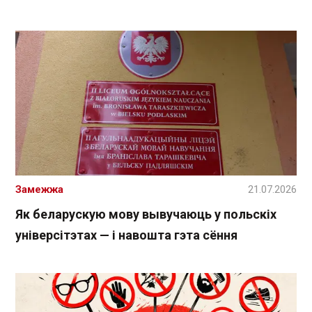
Замежжа
21.07.2026
Як беларускую мову вывучаюць у польскіх
універсітэтах — і навошта гэта сёння