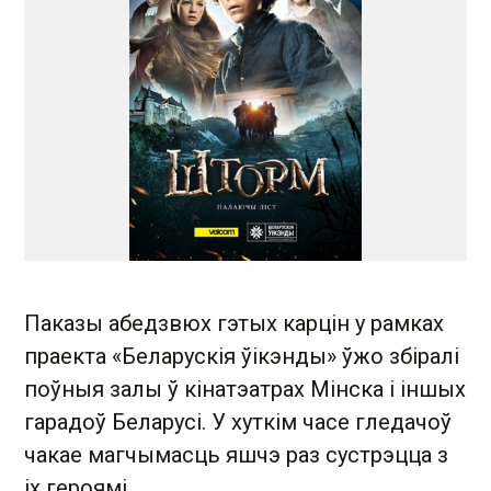
Паказы абедзвюх гэтых карцін у рамках
праекта «Беларускія ўікэнды» ўжо збіралі
поўныя залы ў кінатэатрах Мінска і іншых
гарадоў Беларусі. У хуткім часе гледачоў
чакае магчымасць яшчэ раз сустрэцца з
іх героямі.