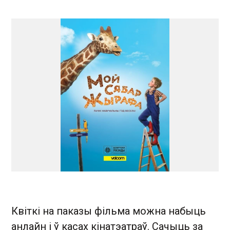
Квіткі на паказы фільма можна набыць
анлайн і ў касах кінатэатраў. Сачыць за