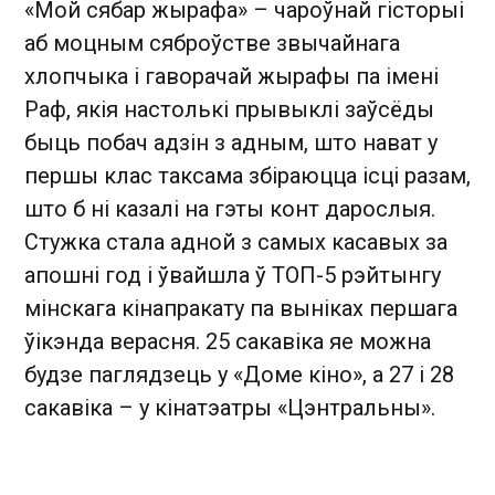
«Мой сябар жырафа» – чароўнай гісторыі
аб моцным сяброўстве звычайнага
хлопчыка і гаворачай жырафы па імені
Раф, якія настолькі прывыклі заўсёды
быць побач адзін з адным, што нават у
першы клас таксама збіраюцца ісці разам,
што б ні казалі на гэты конт дарослыя.
Стужка стала адной з самых касавых за
апошні год і ўвайшла ў ТОП-5 рэйтынгу
мінскага кінапракату па выніках першага
ўікэнда верасня. 25 сакавіка яе можна
будзе паглядзець у «Доме кіно», а 27 і 28
сакавіка – у кінатэатры «Цэнтральны».