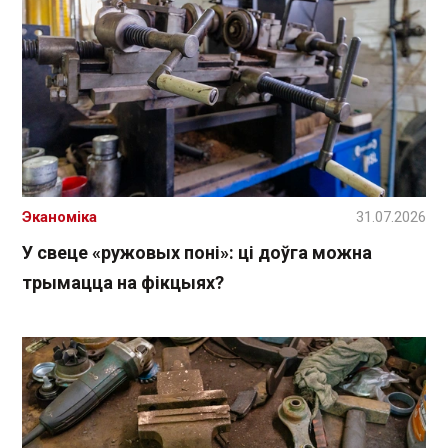
Эканоміка
31.07.2026
У свеце «ружовых поні»: ці доўга можна
трымацца на фікцыях?