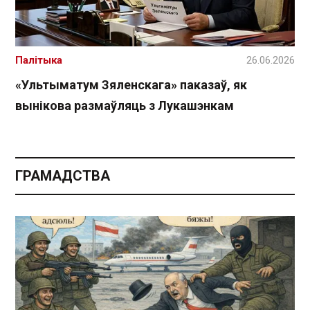
Палітыка
26.06.2026
«Ультыматум Зяленскага» паказаў, як
вынікова размаўляць з Лукашэнкам
ГРАМАДСТВА