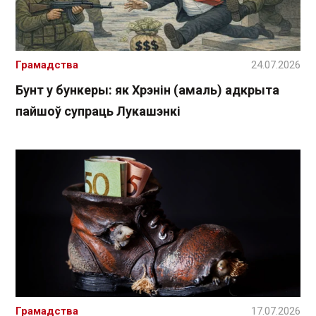
Грамадства
24.07.2026
Бунт у бункеры: як Хрэнін (амаль) адкрыта
пайшоў супраць Лукашэнкі
Грамадства
17.07.2026