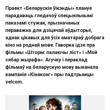
Праект «Беларускія ўікэнды» плануе
парадаваць гледачоў спецыяльнымі
паказамі стужак, прызначаных
пераважна для дзіцячай аўдыторыі,
аднак цікавых для ўсіх аматараў добрага
кіно на роднай мове. Гаворка ідзе пра
фільмы «Шторм: палаючы ліст» і «Мой
сябар жырафа». Агучку і пераклад
фільмаў на беларускую мову выканала
кампанія «Кінаконг» пры падтрымцы
velcom.