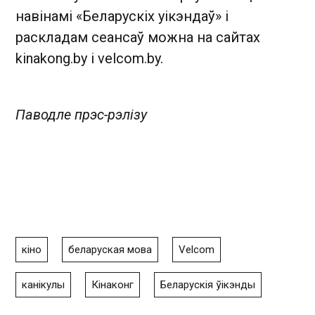
навінамі «Беларускіх уікэндаў» і
раскладам сеансаў можна на сайтах
kinakong.by і velcom.by.
Паводле прэс-рэлізу
кіно
беларуская мова
Velcom
канікулы
Кінаконг
Беларускія ўікэнды