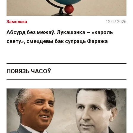
Замежжа
12.07.2026
Абсурд без межаў. Лукашэнка — «кароль
свету», смеццевы бак супраць Фаража
ПОВЯЗЬ ЧАСОЎ