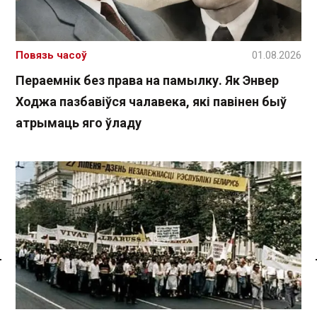
Повязь часоў
01.08.2026
Пераемнік без права на памылку. Як Энвер
Ходжа пазбавіўся чалавека, які павінен быў
атрымаць яго ўладу
Спасылка без VPN