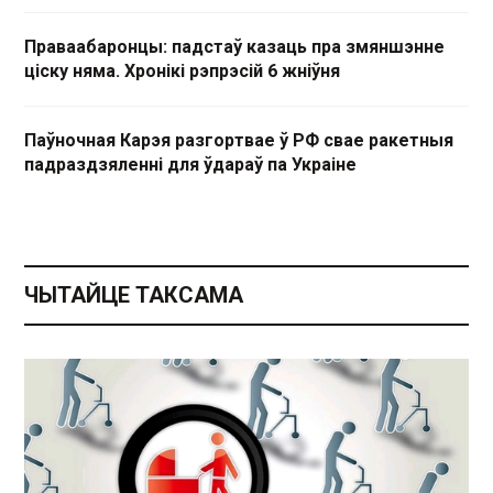
Праваабаронцы: падстаў казаць пра змяншэнне
ціску няма. Хронікі рэпрэсій 6 жніўня
Паўночная Карэя разгортвае ў РФ свае ракетныя
падраздзяленні для ўдараў па Украіне
ЧЫТАЙЦЕ ТАКСАМА