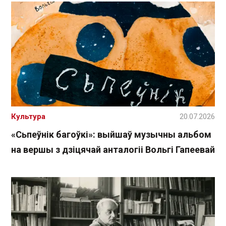
Культура
20.07.2026
«Сьпеўнік багоўкі»: выйшаў музычны альбом
на вершы з дзіцячай анталогіі Вольгі Гапеевай