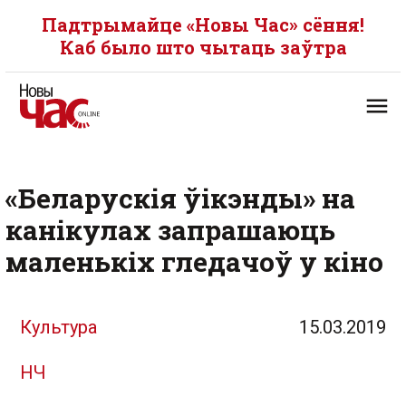
Падтрымайце «Новы Час» сёння!
Каб было што чытаць заўтра
«Беларускія ўікэнды» на
канікулах запрашаюць
маленькіх гледачоў у кіно
Культура
15.03.2019
НЧ