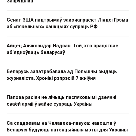
Запрудніка
Сенат ЗША падтрымаў законапраект Ліндсі Грэма
аб «пякельных» санкцыях супраць РФ
Айцец Аляксандар Надсан. Той, хто працягвае
аб'ядноўваць беларусаў
Беларусь запатрабавала ад Польшчы выдаць
журналіста. Хронікі рэпрэсій 7 жніўня
Палова расіян не лічыць паспяховымі дзеянні
сваёй арміі ў вайне супраць Украіны
Са спадзевам на Чалавека-павука: навошта ў
Беларусі будуюць патэнцыйныя мэты для Украіны