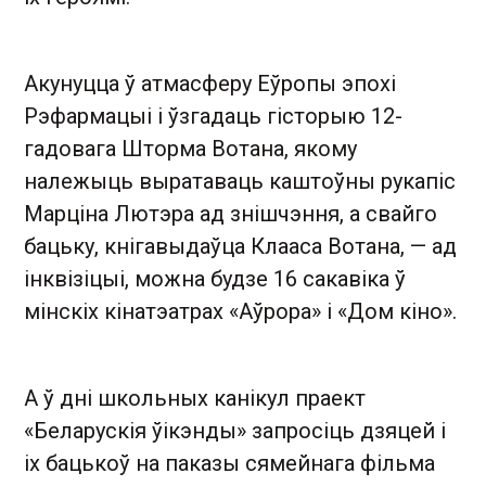
Акунуцца ў атмасферу Еўропы эпохі
Рэфармацыі і ўзгадаць гісторыю 12-
гадовага Шторма Вотана, якому
належыць выратаваць каштоўны рукапіс
Марціна Лютэра ад знішчэння, а свайго
бацьку, кнігавыдаўца Клааса Вотана, — ад
інквізіцыі, можна будзе 16 сакавіка ў
мінскіх кінатэатрах «Аўрора» і «Дом кіно».
А ў дні школьных канікул праект
«Беларускія ўікэнды» запросіць дзяцей і
іх бацькоў на паказы сямейнага фільма