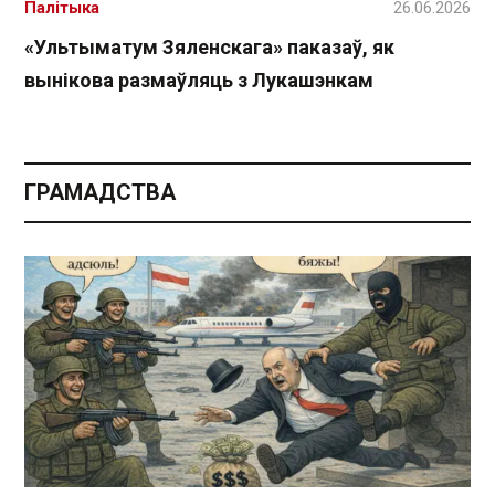
Палітыка
26.06.2026
«Ультыматум Зяленскага» паказаў, як
вынікова размаўляць з Лукашэнкам
ГРАМАДСТВА