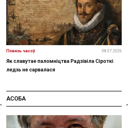
Повязь часоў
08.07.2026
Як славутае паломніцтва Радзівіла Сіроткі
ледзь не сарвалася
АСОБА
Спасылка без VPN