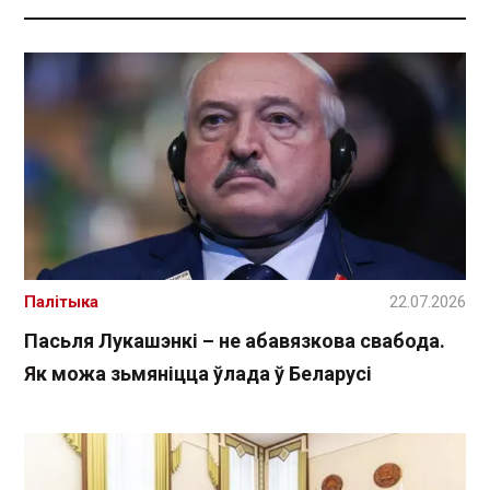
Палітыка
22.07.2026
Пасьля Лукашэнкі – не абавязкова свабода.
Як можа зьмяніцца ўлада ў Беларусі