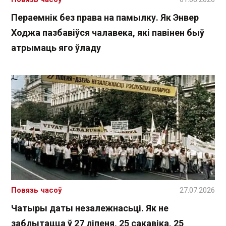
Пераемнік без права на памылку. Як Энвер
Ходжа пазбавіўся чалавека, які павінен быў
атрымаць яго ўладу
Повязь часоў
27.07.2026
Чатыры даты незалежнасьці. Як не
заблытацца ў 27 ліпеня, 25 сакавіка, 25