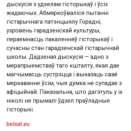
дыскусія з удзелам гісторыкаў і ўсіх
жадаючых. Абмяркоўваліся пытанні
гістарычнага патэнцыялу Горадні,
узровень гарадзенскай культуры,
пераемнасць пакаленняў гісторыкаў і
сучасны стан гарадзенскай гістарычнай
школы. Дадзеная дыскусія — адно з
мерапрыемстваў таго кшталту, якая дае
магчымасць сустрэцца і выказаць сваё
меркаванне ўсім, чыя думка не супадае з
афіцыйнай. Паказальна, што дагэтуль у іх
ніколі не прымалі ўдзел праўладныя
гісторыкі.
belsat.eu