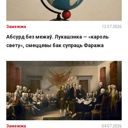
Замежжа
12.07.2026
Абсурд без межаў. Лукашэнка — «кароль
свету», смеццевы бак супраць Фаража
Замежжа
04.07.2026