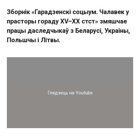
Зборнік «Гарадзенскі соцыум. Чалавек у
прасторы гораду XV–XX стст» змяшчае
працы даследчыкаў з Беларусі, Украіны,
Польшчы і Літвы.
Глядзець на Youtube