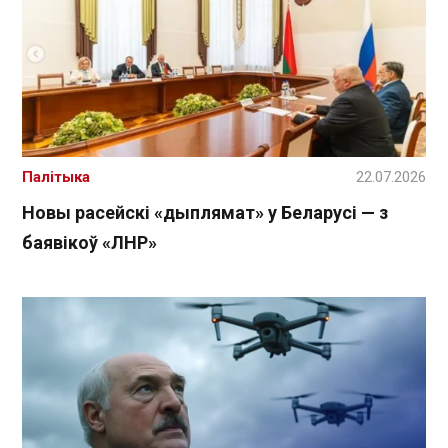
Палітыка
22.07.2026
Новы расейскі «дыплямат» у Беларусі — з
баявікоў «ЛНР»