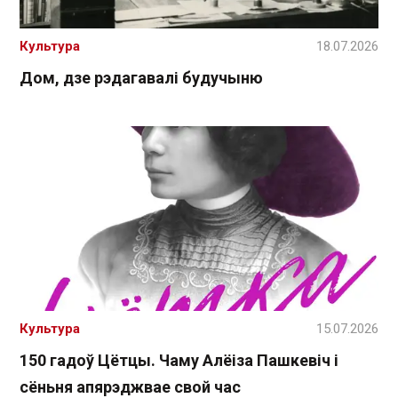
Культура
18.07.2026
Дом, дзе рэдагавалі будучыню
Культура
15.07.2026
150 гадоў Цётцы. Чаму Алёіза Пашкевіч і
сёньня апярэджвае свой час