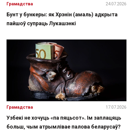
Грамадства
24.07.2026
Бунт у бункеры: як Хрэнін (амаль) адкрыта
пайшоў супраць Лукашэнкі
Грамадства
17.07.2026
Узбекі не хочуць «па пяцьсот». Ім заплацяць
больш, чым атрымлівае палова беларусаў?