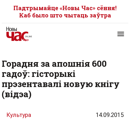
Падтрымайце «Новы Час» сёння!
Каб было што чытаць заўтра
Горадня за апошнія 600
гадоў: гісторыкі
прэзентавалі новую кнігу
(відэа)
Культура
14.09.2015