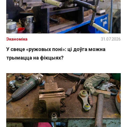
Эканоміка
31.07.2026
У свеце «ружовых поні»: ці доўга можна
трымацца на фікцыях?