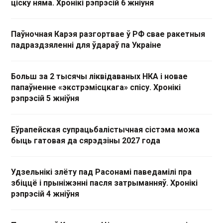
ціску няма. Хронікі рэпрэсій 6 жніўня
Паўночная Карэя разгортвае ў РФ свае ракетныя
падраздзяленні для ўдараў па Украіне
Больш за 2 тысячы ліквідаваных НКА і новае
папаўненне «экстрэмісцкага» спісу. Хронікі
рэпрэсій 5 жніўня
Еўрапейская супрацьбалістычная сістэма можа
быць гатовая да сярэдзіны 2027 года
Удзельнікі злёту пад Расонамі паведамілі пра
збіццё і прыніжэнні пасля затрыманняў. Хронікі
рэпрэсій 4 жніўня