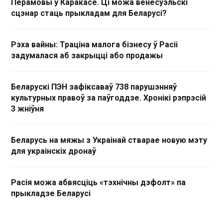
Перамовы ў Каракасе. Ці можа венесуэльскі
сцэнар стаць прыкладам для Беларусі?
Рэха вайны: Траціна малога бізнесу ў Расіі
задумалася аб закрыцці або продажы
Беларускі ПЭН зафіксаваў 738 парушэнняў
культурных правоў за паўгоддзе. Хронікі рэпрэсій
3 жніўня
Беларусь на мяжы з Украінай стварае новую мэту
для украінскіх дронаў
Расія можа абвясціць «тэхнічны дэфолт» па
прыкладзе Беларусі