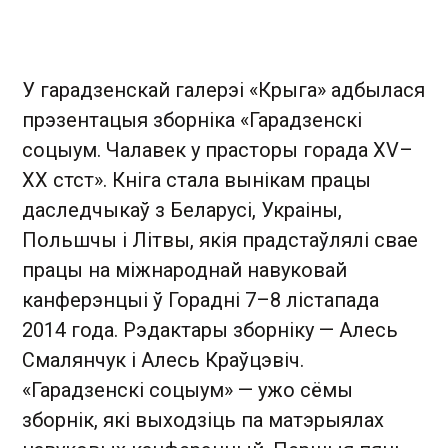
У гарадзенскай галерэі «Крыга» адбылася
прэзентацыя зборніка «Гарадзенскі
соцыум. Чалавек у прасторы горада XV–
XX стст». Кніга стала вынікам працы
даследчыкаў з Беларусі, Украіны,
Польшчы і Літвы, якія прадстаўлялі свае
працы на міжнароднай навуковай
канферэнцыі ў Горадні 7–8 лістапада
2014 года. Рэдактары зборніку — Алесь
Смалянчук і Алесь Краўцэвіч.
«Гарадзенскі соцыум» — ужо сёмы
зборнік, які выходзіць па матэрыялах