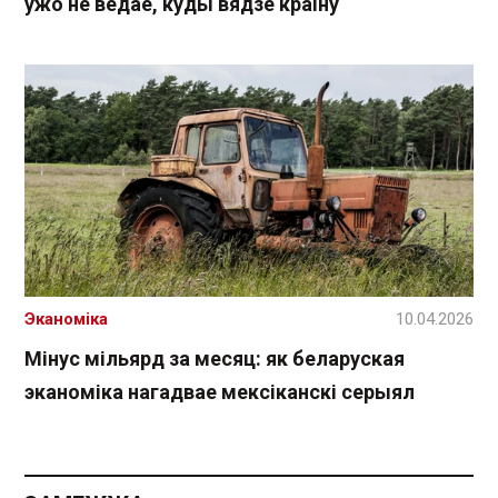
ўжо не ведае, куды вядзе краіну
Эканоміка
10.04.2026
Мінус мільярд за месяц: як беларуская
эканоміка нагадвае мексіканскі серыял