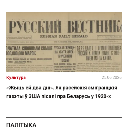
Культура
25.06.2026
«Жыць ёй два дні». Як расейскія эмігранцкія
газэты ў ЗША пісалі пра Беларусь у 1920-х
ПАЛІТЫКА