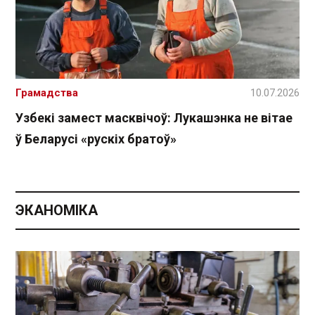
Грамадства
10.07.2026
Узбекі замест масквічоў: Лукашэнка не вітае
ў Беларусі «рускіх братоў»
ЭКАНОМІКА