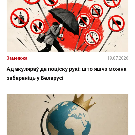
Замежжа
19.07.2026
Ад акуляраў да поціску рукі: што яшчэ можна
забараніць у Беларусі