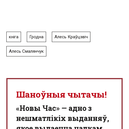
кніга
Гродна
Алесь Краўцэвіч
Алесь Смалянчук
Шаноўныя чытачы!
«Новы Час» — адно з
нешматлікіх выданняў,
якое выдаецца цалкам