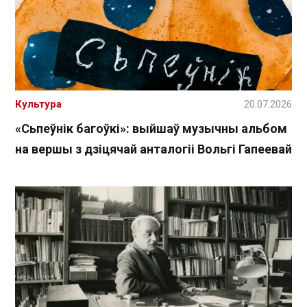
Культура
20.07.2026
«Сьпеўнік багоўкі»: выйшаў музычны альбом
на вершы з дзіцячай анталогіі Вольгі Гапеевай