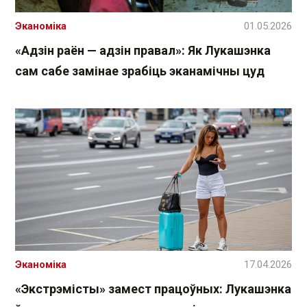
Эканоміка
01.05.2026
«Адзін раён — адзін правал»: Як Лукашэнка
сам сабе замінае зрабіць эканамічны цуд
Эканоміка
17.04.2026
«Экстрэмісты» замест працоўных: Лукашэнка