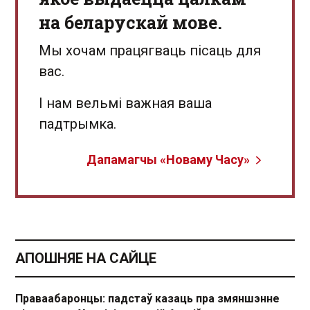
на беларускай мове.
Мы хочам працягваць пісаць для
вас.
І нам вельмі важная ваша
падтрымка.
Дапамагчы «Новаму Часу»
АПОШНЯЕ НА САЙЦЕ
Праваабаронцы: падстаў казаць пра змяншэнне