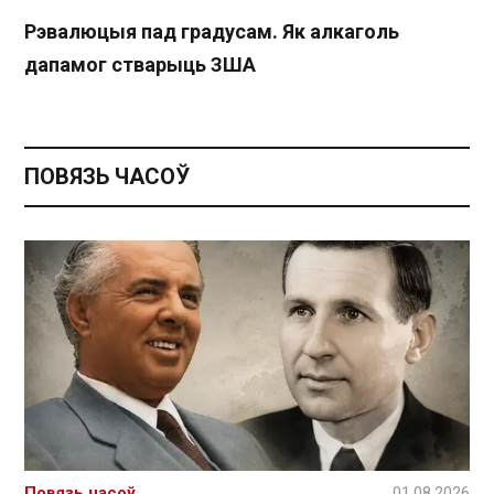
Рэвалюцыя пад градусам. Як алкаголь
дапамог стварыць ЗША
ПОВЯЗЬ ЧАСОЎ
Повязь часоў
01.08.2026