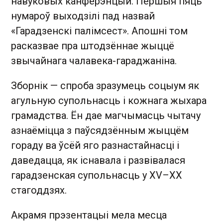
навуковых канферэнцый. Першыя пяць
нумароў выходзілі пад назвай
«Гарадзенскі палімсест». Апошні том
расказвае пра штодзённае жыццё
звычайнага чалавека-гараджаніна.
Зборнік — спроба зразумець соцыум як
агульную супольнасць і кожнага жыхара
грамадства. Ён дае магчымасць чытачу
азнаёміцца з паўсядзённым жыццём
гораду ва ўсёй яго разнастайнасці і
даведацца, як існавала і развівалася
гарадзенская супольнасць у XV–XX
стагоддзях.
Акрамя прэзентацыі мела месца