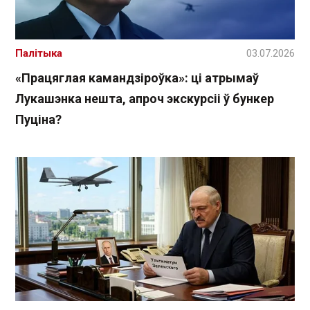
Палітыка
03.07.2026
«Працяглая камандзіроўка»: ці атрымаў
Лукашэнка нешта, апроч экскурсіі ў бункер
Пуціна?