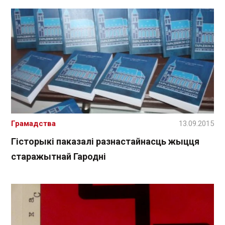
Грамадства
13.09.2015
Гісторыкі паказалі разнастайнасць жыцця
старажытнай Гародні