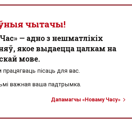
ўныя чытачы!
Час» — адно з нешматлікіх
яў, якое выдаецца цалкам на
скай мове.
 працягваць пісаць для вас.
льмі важная ваша падтрымка.
Дапамагчы «Новаму Часу»