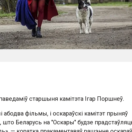
 паведаміў старшыня камітэта Ігар Поршнеў.
 абодва фільмы, і оскараўскі камітэт прыняў
 што Беларусь на "Оскары" будзе прадстаўляц
ь», — коратка пракаментаваў рашэнне оскараў