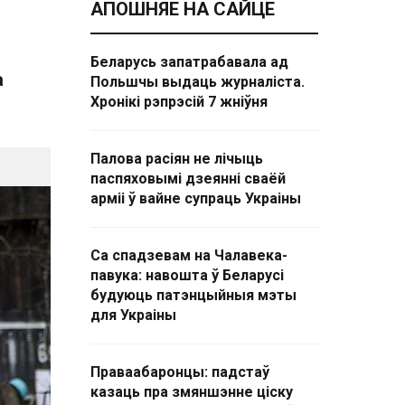
АПОШНЯЕ НА САЙЦЕ
Беларусь запатрабавала ад
а
Польшчы выдаць журналіста.
Хронікі рэпрэсій 7 жніўня
Палова расіян не лічыць
паспяховымі дзеянні сваёй
арміі ў вайне супраць Украіны
Са спадзевам на Чалавека-
павука: навошта ў Беларусі
будуюць патэнцыйныя мэты
для Украіны
Праваабаронцы: падстаў
казаць пра змяншэнне ціску