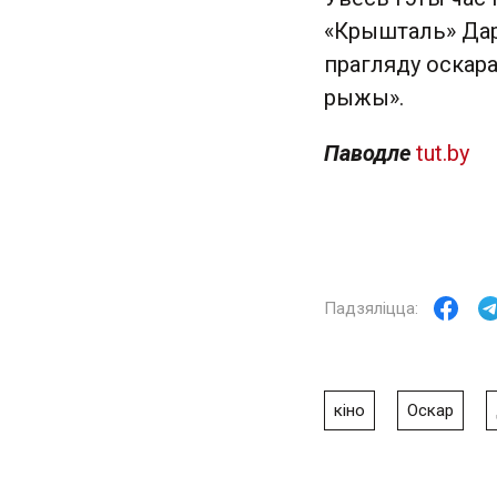
«Крышталь» Дар'
прагляду оскара
рыжы».
Паводле
tut.by
кіно
Оскар