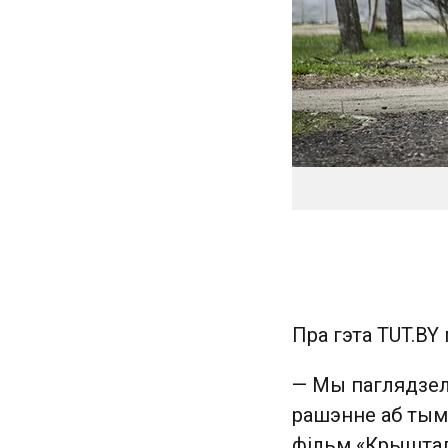
Пра гэта TUT.BY
— Мы паглядзелі
рашэнне аб тым,
фільм «Крыштал