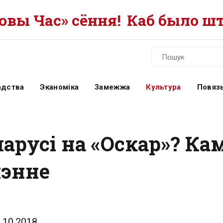
вы Час» сёння!
Каб было шт
адства
Эканоміка
Замежжа
Культура
Повязь
ларусі на «Оскар»? К
шэнне
.10.2018