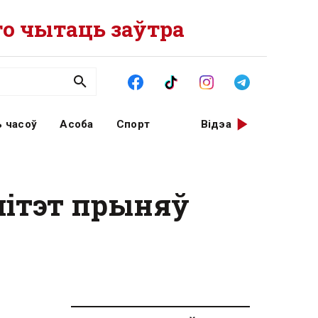
о чытаць заўтра
 часоў
Асоба
Спорт
Відэа
амітэт прыняў