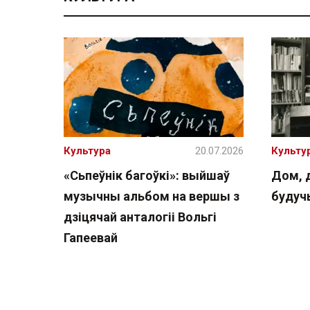
Культура
20.07.2026
Культу
«Сьпеўнік багоўкі»: выйшаў
Дом, 
музычны альбом на вершы з
буду
дзіцячай анталогіі Вольгі
Гапеевай