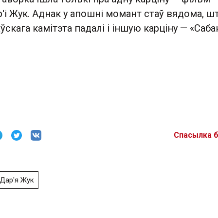
і Жук. Аднак у апошні момант стаў вядома, ш
ўскага камітэта падалі і іншую карціну — «Саба
Спасылка 
Дар'я Жук