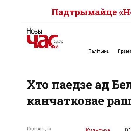
Падтрымайце «Но
Палітыка
Грам
Хто паедзе ад Бе
канчатковае ра
Культура
01