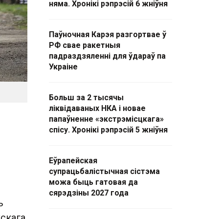
няма. Хронікі рэпрэсій 6 жніўня
Паўночная Карэя разгортвае ў
РФ свае ракетныя
падраздзяленні для ўдараў па
Украіне
Больш за 2 тысячы
ліквідаваных НКА і новае
папаўненне «экстрэмісцкага»
спісу. Хронікі рэпрэсій 5 жніўня
Еўрапейская
супрацьбалістычная сістэма
можа быць гатовая да
сярэдзіны 2027 года
ь
скага