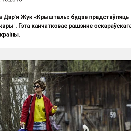
 Дар'я Жук «Крышталь» будзе прадстаўляць
кары". Гэта канчатковае рашэнне оскараўскаг
краіны.