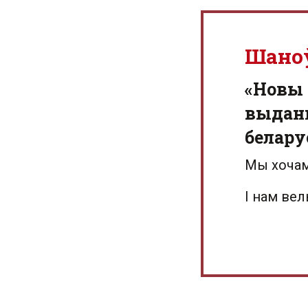
Шано
«Новы 
выданн
белару
Мы хочам
І нам ве