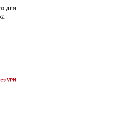
то для
ка
без VPN