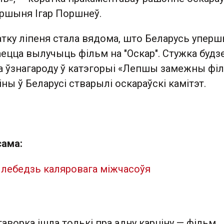
аршыня Ігар Поршнеў.
чатку ліпеня стала вядома, што Беларусь упер
раецца вылучыць фільм на "Оскар". Стужка будз
а ўзнагароду ў катэгорыі «Лепшы замежны філ
іны ў Беларусі стварылі оскараўскі камітэт.
сама:
лебедзь каляровага міжчасоўя
гаворка ішла толькі пра адну карціну — фільм