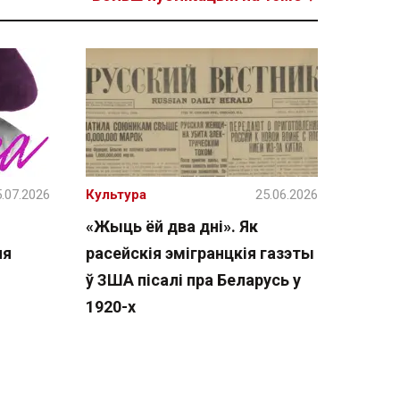
.07.2026
Культура
25.06.2026
«Жыць ёй два дні». Як
ня
расейскія эмігранцкія газэты
ў ЗША пісалі пра Беларусь у
1920-х