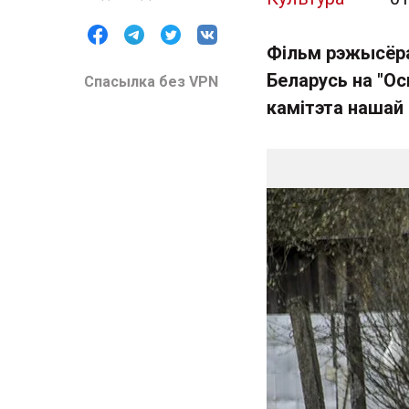
Фільм рэжысёра
Беларусь на "Ос
Спасылка без VPN
камітэта нашай 