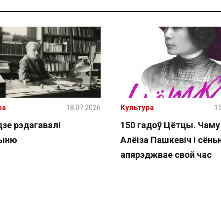
ра
18.07.2026
Культура
15
дзе рэдагавалі
150 гадоў Цётцы. Чаму
чыню
Алёіза Пашкевіч і сёнь
апярэджвае свой час