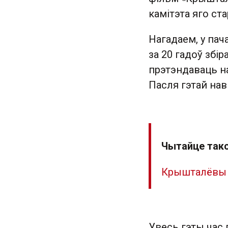
камітэта яго ст
Нагадаем, у па
за 20 гадоў збі
прэтэндаваць н
Пасля гэтай нав
Чытайце так
Крышталёвы 
Увесь гэты час 