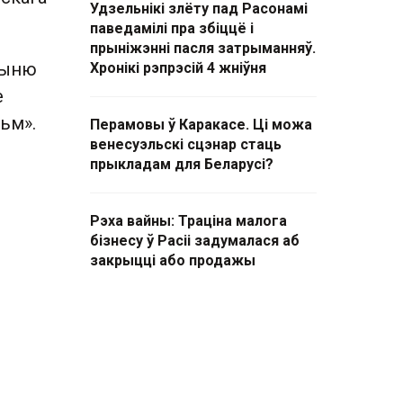
Удзельнікі злёту пад Расонамі
паведамілі пра збіццё і
прыніжэнні пасля затрыманняў.
шыню
Хронікі рэпрэсій 4 жніўня
е
ьм».
Перамовы ў Каракасе. Ці можа
венесуэльскі сцэнар стаць
прыкладам для Беларусі?
Рэха вайны: Траціна малога
бізнесу ў Расіі задумалася аб
закрыцці або продажы