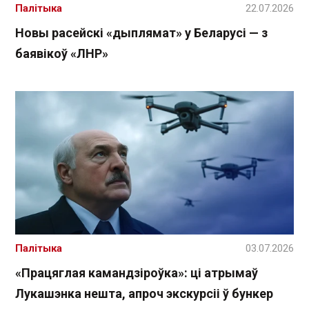
Палітыка
22.07.2026
Новы расейскі «дыплямат» у Беларусі — з
баявікоў «ЛНР»
Палітыка
03.07.2026
«Працяглая камандзіроўка»: ці атрымаў
Лукашэнка нешта, апроч экскурсіі ў бункер