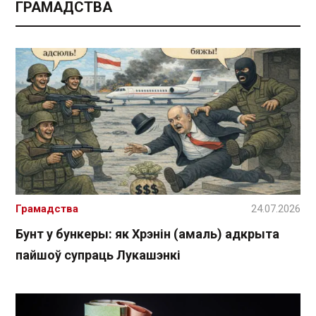
ГРАМАДСТВА
Грамадства
24.07.2026
Бунт у бункеры: як Хрэнін (амаль) адкрыта
пайшоў супраць Лукашэнкі