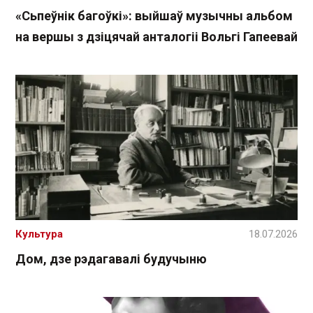
«Сьпеўнік багоўкі»: выйшаў музычны альбом
на вершы з дзіцячай анталогіі Вольгі Гапеевай
Культура
18.07.2026
Дом, дзе рэдагавалі будучыню