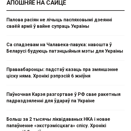
АПОШНЯЕ НА САЙЦЕ
Палова расіян не лічыць паспяховымі дзеянні
сваёй арміі ў вайне супраць Украіны
Са спадзевам на Чалавека-павука: навошта ў
Беларусі будуюць патэнцыйныя мэты для Украіны
Праваабаронцы: падстаў казаць пра змяншэнне
ціску няма. Хронікі рэпрэсій 6 жніўня
Паўночная Карэя разгортвае ў РФ свае ракетныя
падраздзяленні для ўдараў па Украіне
Больш за 2 тысячы ліквідаваных НКА і новае
папаўненне «экстрэмісцкага» спісу. Хронікі