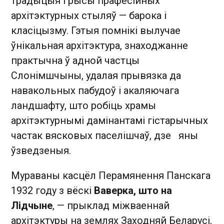
традыцыя і рысы прафесійных
архітэктурных стыляў — барока і
класіцызму. Гэтыя помнікі вылучае
ўнікальная архітэктура, знаходжанне
практычна ў адной частцы
Слонімшчыны, удалая прывязка да
навакольных пабудоў і акаляючага
ландшафту, што робіць храмы
архітэктурнымі дамінантамі гістарычных
частак вясковых паселішчаў, дзе яны
ўзведзеныя.
Мураваны касцёл Перамянення Панскага
1932 году з вёскі
Ваверка, што на
Лідчыне
, — прыклад міжваеннай
архітэктуры на землях Заходняй Беларусі,