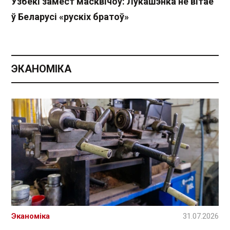
Узбекі замест масквічоў: Лукашэнка не вітае
ў Беларусі «рускіх братоў»
ЭКАНОМІКА
Эканоміка
31.07.2026