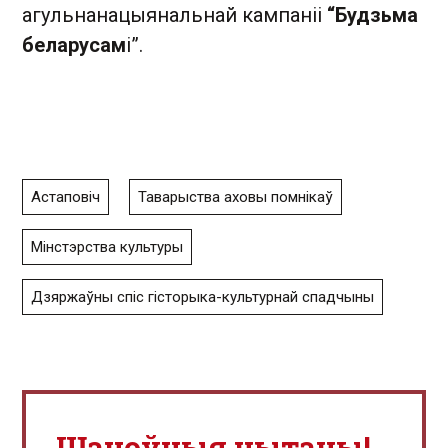
агульнанацыянальнай кампаніі
“Будзьма
беларусам
і”.
Астаповіч
Таварыства аховы помнікаў
Мінстэрства культуры
Дзяржаўны спіс гісторыка-культурнай спадчыны
Шаноўныя чытачы!