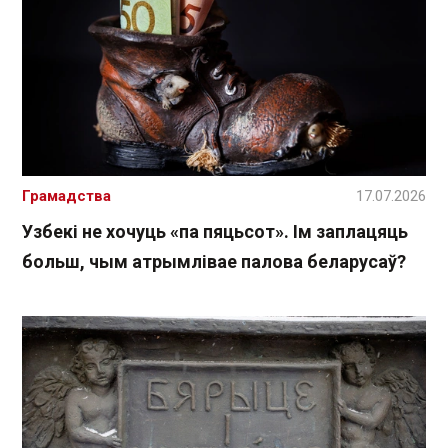
Грамадства
17.07.2026
Узбекі не хочуць «па пяцьсот». Ім заплацяць
больш, чым атрымлівае палова беларусаў?