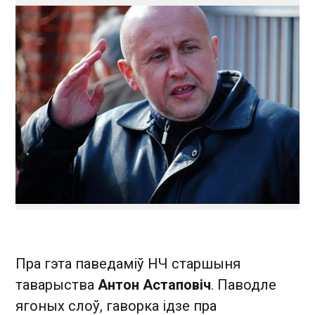
Пра гэта паведаміў НЧ старшыня
таварыства
Антон Астаповіч
. Паводле
ягоных слоў, гаворка ідзе пра