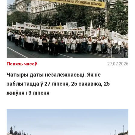
Повязь часоў
27.07.2026
Чатыры даты незалежнасьці. Як не
заблытацца ў 27 ліпеня, 25 сакавіка, 25
жніўня і 3 ліпеня