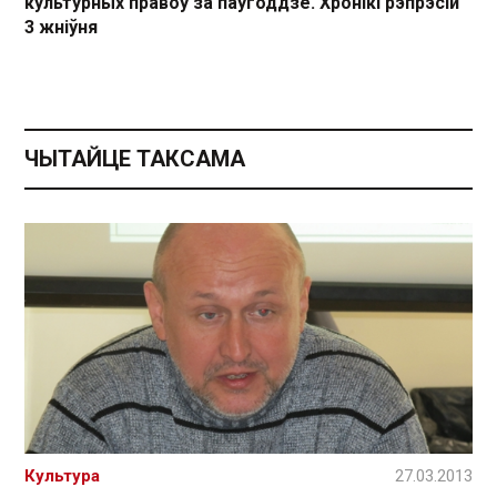
культурных правоў за паўгоддзе. Хронікі рэпрэсій
3 жніўня
ЧЫТАЙЦЕ ТАКСАМА
Культура
27.03.2013