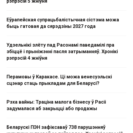
рэпрэсій 5 жніўня
Еўрапейская супрацьбалістычная сістэма можа
быць гатовая да сярэдзіны 2027 года
Удзельнікі злёту пад Расонамі паведамілі пра
збіццё і прыніжэнні пасля затрыманняў. Хронікі
рэпрэсій 4 жніўня
Перамовы ў Каракасе. Ці можа венесуэльскі
сцэнар стаць прыкладам для Беларусі?
Рэха вайны: Траціна малога бізнесу ў Расіі
задумалася аб закрыцці або продажы
Беларускі ПЭН зафіксаваў 738 парушэнняў