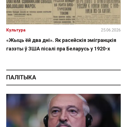
Культура
25.06.2026
«Жыць ёй два дні». Як расейскія эмігранцкія
газэты ў ЗША пісалі пра Беларусь у 1920-х
ПАЛІТЫКА