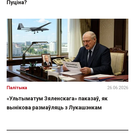
Пуціна?
Палітыка
26.06.2026
«Ультыматум Зяленскага» паказаў, як
вынікова размаўляць з Лукашэнкам