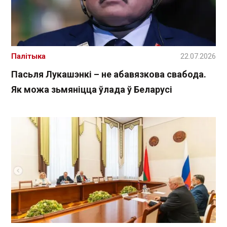
Палітыка
22.07.2026
Пасьля Лукашэнкі – не абавязкова свабода.
Як можа зьмяніцца ўлада ў Беларусі