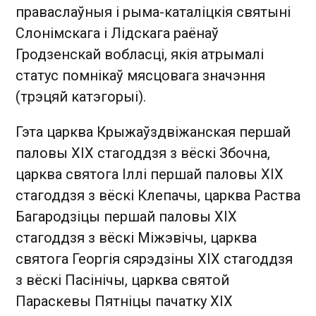
праваслаўныя і рыма-каталіцкія святыні
Слонімскага і Лідскага раёнаў
Гродзенскай вобласці, якія атрымалі
статус помнікаў мясцовага значэння
(трэцяй катэгорыі).
Гэта царква Крыжаўздвіжанская першай
паловы XIX стагоддзя з вёскі Збочна,
царква святога Іллі першай паловы XIX
стагоддзя з вёскі Клепачы, царква Раства
Багародзіцы першай паловы XIX
стагоддзя з вёскі Міжэвічы, царква
святога Георгія сярэдзіны XIX стагоддзя
з вёскі Пасінічы, царква святой
Параскевы Пятніцы пачатку XIX