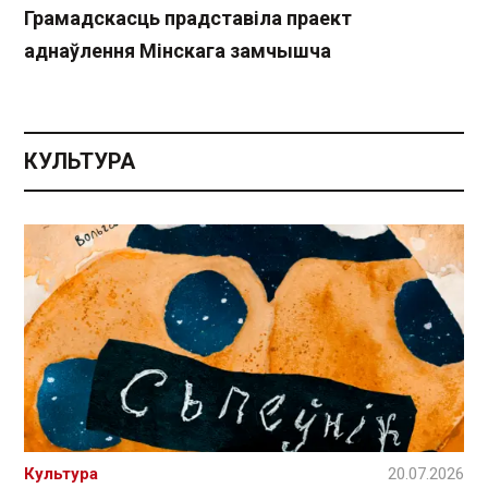
Грамадскасць прадставіла праект
аднаўлення Мінскага замчышча
КУЛЬТУРА
Культура
20.07.2026