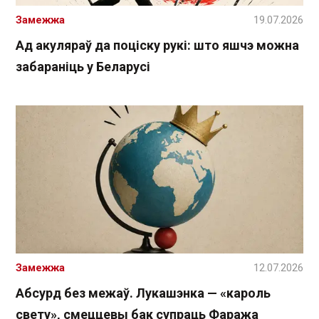
Замежжа
19.07.2026
Ад акуляраў да поціску рукі: што яшчэ можна
забараніць у Беларусі
Замежжа
12.07.2026
Абсурд без межаў. Лукашэнка — «кароль
свету», смеццевы бак супраць Фаража