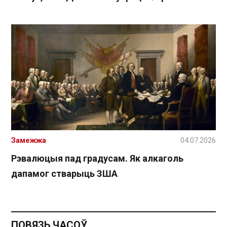
Замежжа
04.07.2026
Рэвалюцыя пад градусам. Як алкаголь
дапамог стварыць ЗША
ПОВЯЗЬ ЧАСОЎ