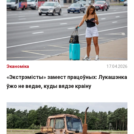
Эканоміка
17.04.2026
«Экстрэмісты» замест працоўных: Лукашэнка
ўжо не ведае, куды вядзе краіну