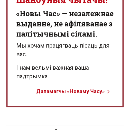
«Новы Час» — незалежнае
выданне, не афіляванае з
палітычнымі сіламі.
Мы хочам працягваць пісаць для
вас.
І нам вельмі важная ваша
падтрымка.
Дапамагчы «Новаму Часу»