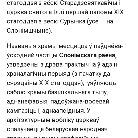
стагоддзя з вёскі Старадзевяткавічы і
царква святога Іллі першай паловы XIX
стагоддзя з вёскі Сурынка (усе — на
Слонімшчыне).
Названыя храмы месцяцца ў паўднёва-
ўсходняй частцы
Слонімскага раёна,
узведзены з дрэва практычна ў адзін
храналагічны перыяд (з пачатку да
сярэдзіны XIX стагоддзя), уяўляюць
сабою храмы базілікальнага тыпу,
аднанефавыя, падоўжана-восевай
кампазіцыі, аднаапсідныя. У
архітэктурным вобліку цэркваў
спалучаецца беларуская народная