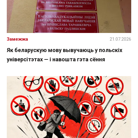
Замежжа
21.07.2026
Як беларускую мову вывучаюць у польскіх
універсітэтах — і навошта гэта сёння