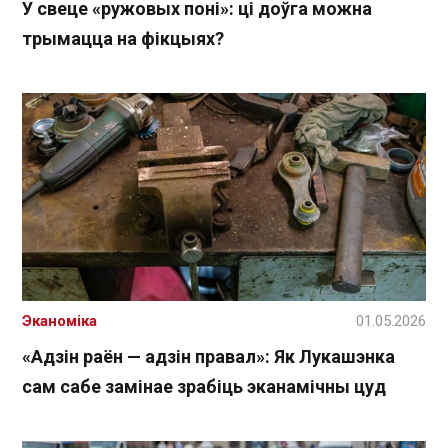
У свеце «ружовых поні»: ці доўга можна
трымацца на фікцыях?
Эканоміка
01.05.2026
«Адзін раён — адзін правал»: Як Лукашэнка
сам сабе замінае зрабіць эканамічны цуд