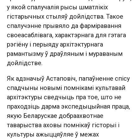
у якой спалучалія рысы шматлікіх
гістарычных стыляў дойлідства. Такое
спалучэнне прывяло да фарміравання
своеасаблівага, характэрнага для гэтага
рэгіёну і перыяду архітэктурнага
рамантызму ў драўляным і мураваным
дойлідстве.
Як адзначыў Астаповіч, папаўненне спісу
спадчыны новымі помнікамі культавай
архітэктуры сведчыць пра тое, што не
праходзіць дарма экспедыцыйная праца,
якую Беларускае добраахвотнае
таварыства аховы помнікаў гісторыі і
культуры ажыццяўляе ў межах