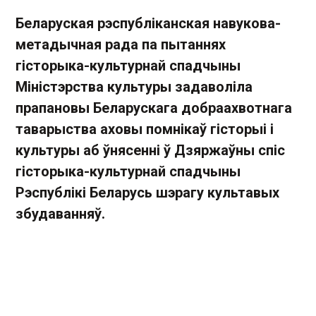
Беларуская рэспубліканская навукова-
метадычная рада па пытаннях
гісторыка-культурнай спадчыны
Міністэрства культуры задаволіла
прапановы Беларускага добраахвотнага
таварыства аховы помнікаў гісторыі і
культуры аб ўнясенні ў Дзяржаўны спіс
гісторыка-культурнай спадчыны
Рэспублікі Беларусь шэрагу культавых
збудаванняў.