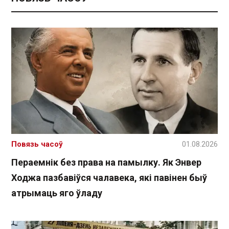
Повязь часоў
01.08.2026
Пераемнік без права на памылку. Як Энвер
Ходжа пазбавіўся чалавека, які павінен быў
атрымаць яго ўладу