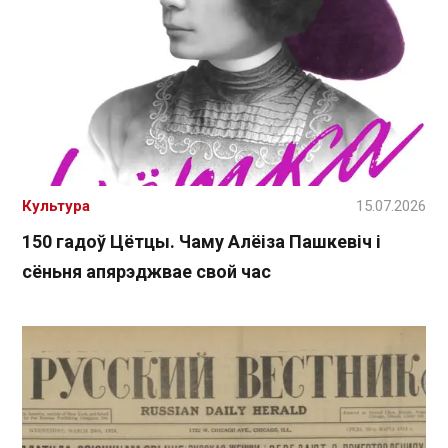
Культура
15.07.2026
150 гадоў Цётцы. Чаму Алёіза Пашкевіч і
сёньня апярэджвае свой час