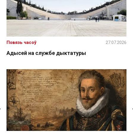
Повязь часоў
27.07.2026
Адысей на службе дыктатуры
Спасылка без VPN