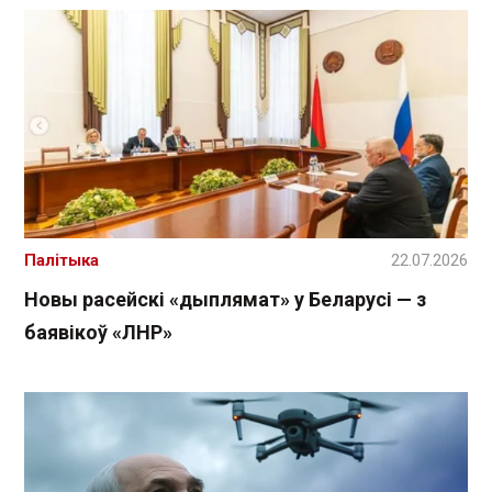
Палітыка
22.07.2026
Новы расейскі «дыплямат» у Беларусі — з
баявікоў «ЛНР»