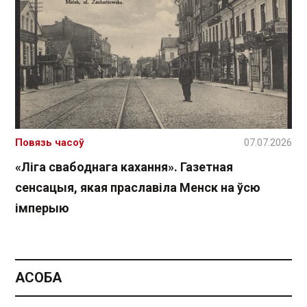
Повязь часоў
07.07.2026
«Ліга свабоднага кахання». Газетная
сенсацыя, якая праславіла Менск на ўсю
імперыю
АСОБА