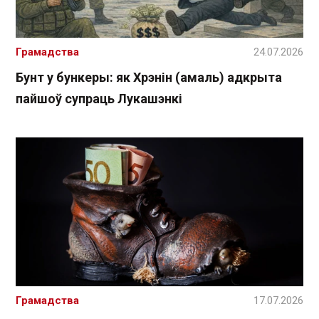
Грамадства
24.07.2026
Бунт у бункеры: як Хрэнін (амаль) адкрыта
пайшоў супраць Лукашэнкі
Грамадства
17.07.2026