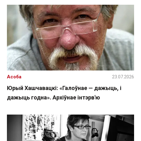
Асоба
23.07.2026
Юрый Хашчавацкі: «Галоўнае — дажыць, і
дажыць годна». Архіўнае інтэрв'ю