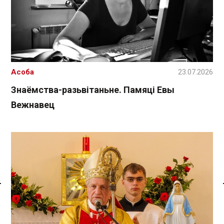
Асоба
23.07.2026
Знаёмства-разьвітаньне. Памяці Евы
Вежнавец
Спасылка без VPN