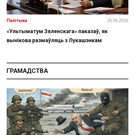
Палітыка
26.06.2026
«Ультыматум Зяленскага» паказаў, як
вынікова размаўляць з Лукашэнкам
ГРАМАДСТВА