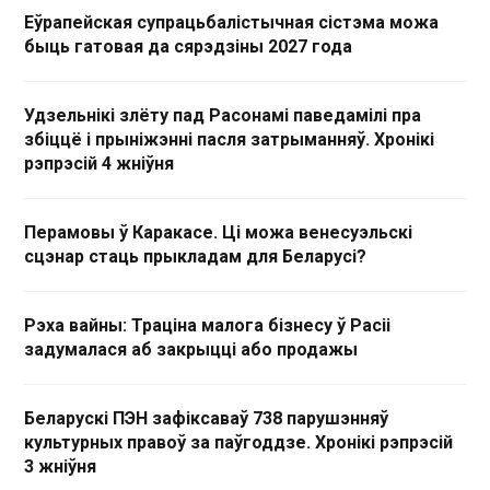
Еўрапейская супрацьбалістычная сістэма можа
быць гатовая да сярэдзіны 2027 года
Удзельнікі злёту пад Расонамі паведамілі пра
збіццё і прыніжэнні пасля затрыманняў. Хронікі
рэпрэсій 4 жніўня
Перамовы ў Каракасе. Ці можа венесуэльскі
сцэнар стаць прыкладам для Беларусі?
Рэха вайны: Траціна малога бізнесу ў Расіі
задумалася аб закрыцці або продажы
Беларускі ПЭН зафіксаваў 738 парушэнняў
культурных правоў за паўгоддзе. Хронікі рэпрэсій
3 жніўня