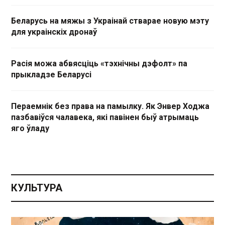
Беларусь на мяжы з Украінай стварае новую мэту
для украінскіх дронаў
Расія можа абвясціць «тэхнічны дэфолт» па
прыкладзе Беларусі
Пераемнік без права на памылку. Як Энвер Ходжа
пазбавіўся чалавека, які павінен быў атрымаць
яго ўладу
КУЛЬТУРА