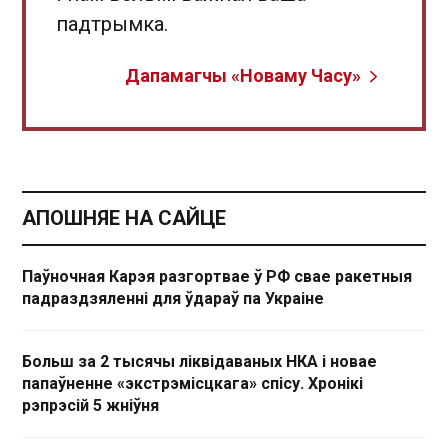
падтрымка.
Дапамагчы «Новаму Часу»
АПОШНЯЕ НА САЙЦЕ
Паўночная Карэя разгортвае ў РФ свае ракетныя
падраздзяленні для ўдараў па Украіне
Больш за 2 тысячы ліквідаваных НКА і новае
папаўненне «экстрэмісцкага» спісу. Хронікі
рэпрэсій 5 жніўня