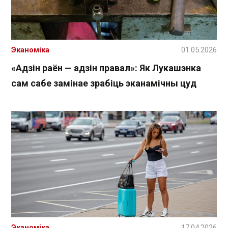
Эканоміка
01.05.2026
«Адзін раён — адзін правал»: Як Лукашэнка
сам сабе замінае зрабіць эканамічны цуд
Эканоміка
17.04.2026