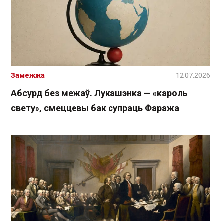
Замежжа
12.07.2026
Абсурд без межаў. Лукашэнка — «кароль
свету», смеццевы бак супраць Фаража