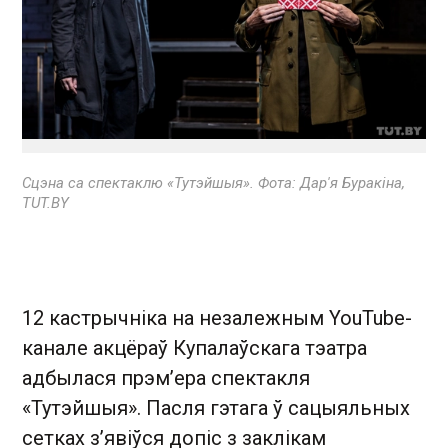
Сцэна са спектаклю «Тутэйшыя». Фота: Дар'я Буракіна,
TUT.BY
12 кастрычніка на незалежным YouTube-
канале акцёраў Купалаўскага тэатра
адбылася прэм’ера спектакля
«Тутэйшыя». Пасля гэтага ў сацыяльных
сетках з’явіўся допіс з заклікам