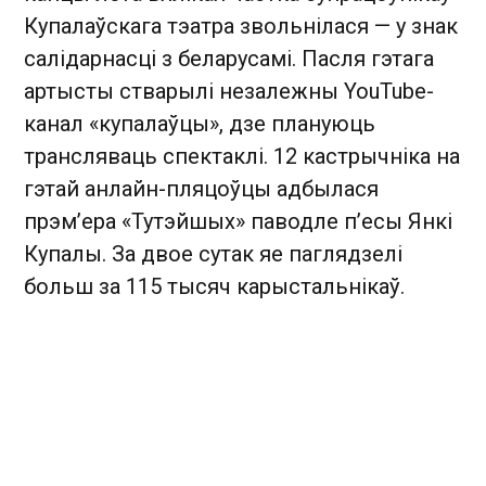
Купалаўскага тэатра звольнілася — у знак
салідарнасці з беларусамі. Пасля гэтага
артысты стварылі незалежны YouTube-
канал «купалаўцы», дзе плануюць
трансляваць спектаклі. 12 кастрычніка на
гэтай анлайн-пляцоўцы адбылася
прэм’ера «Тутэйшых» паводле п’есы Янкі
Купалы. За двое сутак яе паглядзелі
больш за 115 тысяч карыстальнікаў.