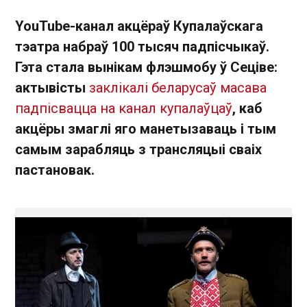
YouTube-канал акцёраў Купалаўскага
тэатра набраў 100 тысяч падпісчыкаў.
Гэта стала вынікам флэшмобу ў Сеціве:
актывісты
заклікалі беларусаў масава
падпісвацца на канал купалаўцаў
, каб
акцёры змаглі яго манетызаваць і тым
самым зарабляць з трансляцыі сваіх
пастановак.