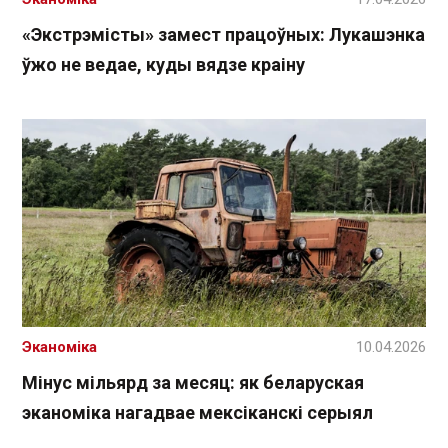
«Экстрэмісты» замест працоўных: Лукашэнка
ўжо не ведае, куды вядзе краіну
Эканоміка
10.04.2026
Мінус мільярд за месяц: як беларуская
эканоміка нагадвае мексіканскі серыял