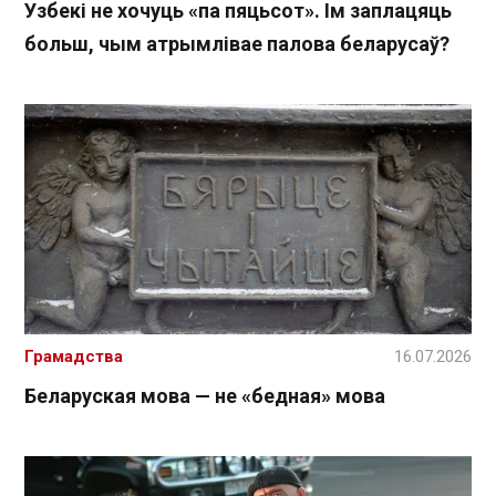
Узбекі не хочуць «па пяцьсот». Ім заплацяць
больш, чым атрымлівае палова беларусаў?
Грамадства
16.07.2026
Беларуская мова — не «бедная» мова