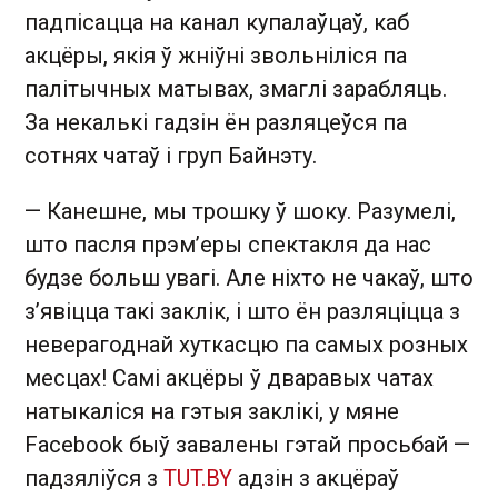
падпісацца на канал купалаўцаў, каб
акцёры, якія ў жніўні звольніліся па
палітычных матывах, змаглі зарабляць.
За некалькі гадзін ён разляцеўся па
сотнях чатаў і груп Байнэту.
— Канешне, мы трошку ў шоку. Разумелі,
што пасля прэм’еры спектакля да нас
будзе больш увагі. Але ніхто не чакаў, што
з’явіцца такі заклік, і што ён разляціцца з
неверагоднай хуткасцю па самых розных
месцах! Самі акцёры ў дваравых чатах
натыкаліся на гэтыя заклікі, у мяне
Facebook быў завалены гэтай просьбай —
падзяліўся з
TUT.BY
адзін з акцёраў