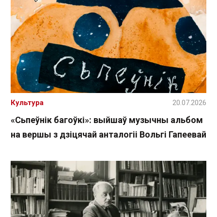
Культура
20.07.2026
«Сьпеўнік багоўкі»: выйшаў музычны альбом
на вершы з дзіцячай анталогіі Вольгі Гапеевай