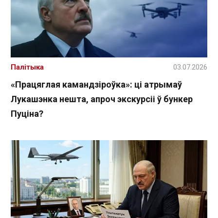
Палітыка
03.07.2026
«Працяглая камандзіроўка»: ці атрымаў
Лукашэнка нешта, апроч экскурсіі ў бункер
Пуціна?