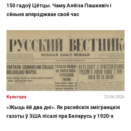
150 гадоў Цётцы. Чаму Алёіза Пашкевіч і
сёньня апярэджвае свой час
Культура
25.06.2026
«Жыць ёй два дні». Як расейскія эмігранцкія
газэты ў ЗША пісалі пра Беларусь у 1920-х