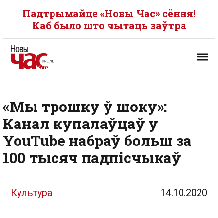
Падтрымайце «Новы Час» сёння!
Каб было што чытаць заўтра
«Мы трошку ў шоку»:
Канал купалаўцаў у
YouTube набраў больш за
100 тысяч падпісчыкаў
Культура
14.10.2020