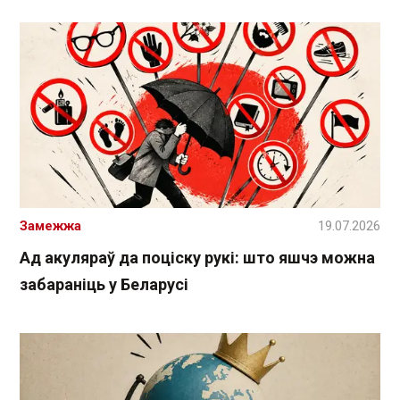
Замежжа
19.07.2026
Ад акуляраў да поціску рукі: што яшчэ можна
забараніць у Беларусі