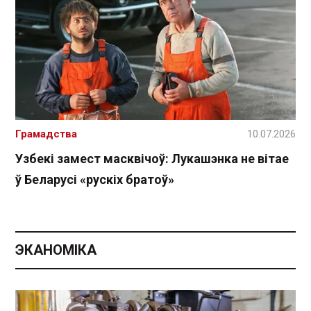
Грамадства
10.07.2026
Узбекі замест масквічоў: Лукашэнка не вітае
ў Беларусі «рускіх братоў»
ЭКАНОМІКА