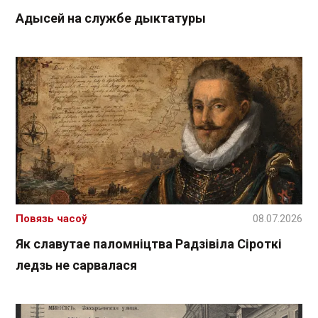
Адысей на службе дыктатуры
Повязь часоў
08.07.2026
Як славутае паломніцтва Радзівіла Сіроткі
ледзь не сарвалася