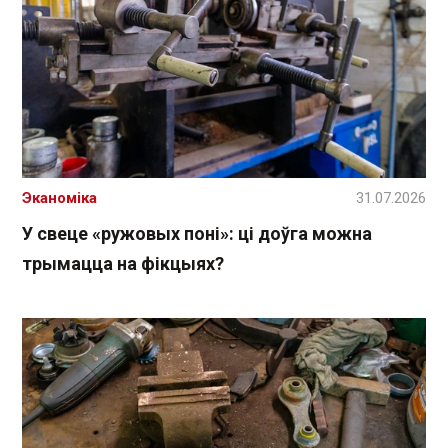
Эканоміка
31.07.2026
У свеце «ружовых поні»: ці доўга можна
трымацца на фікцыях?