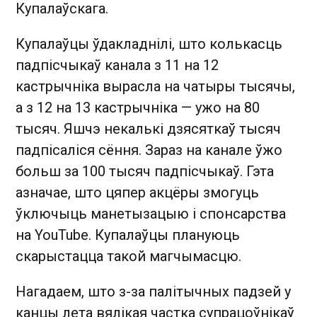
Купалаўскага.
Купалаўцы ўдакладнілі, што колькасць
падпісчыкаў канала з 11 на 12
кастрычніка вырасла на чатыры тысячы,
а з 12 на 13 кастрычніка — ужо на 80
тысяч. Яшчэ некалькі дзясяткаў тысяч
падпісаліся сёння. Зараз на канале ўжо
больш за 100 тысяч падпісчыкаў. Гэта
азначае, што цяпер акцёры змогуць
ўключыць манетызацыю і спонсарства
на YouTube. Купалаўцы плануюць
скарыстацца такой магчымасцю.
Нагадаем, што з-за палітычных падзей у
канцы лета вялікая частка супрацоўнікаў