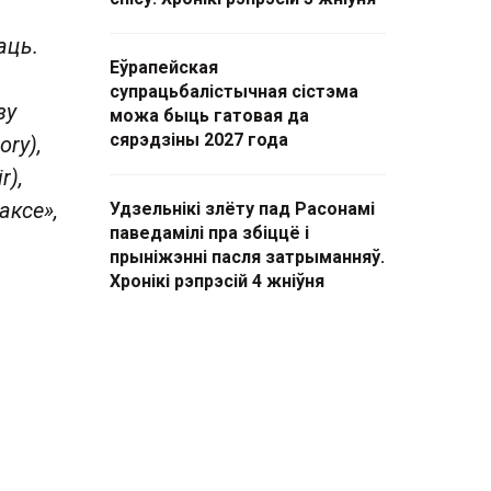
аць.
Еўрапейская
супрацьбалістычная сістэма
зу
можа быць гатовая да
сярэдзіны 2027 года
ory),
r),
ксе» ,
Удзельнікі злёту пад Расонамі
паведамілі пра збіццё і
прыніжэнні пасля затрыманняў.
Хронікі рэпрэсій 4 жніўня