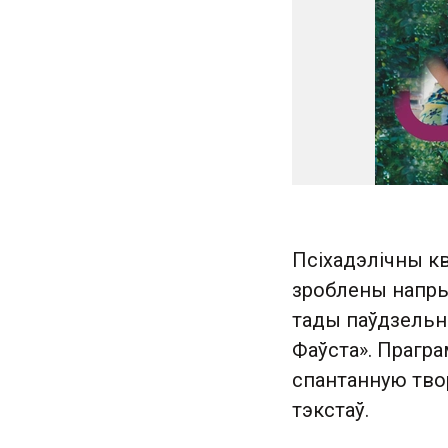
Псіхадэлічны кв
зроблены напрык
тады паўдзельн
Фаўста». Прагра
спантанную тво
тэкстаў.