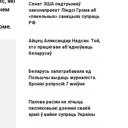
с, які
Сенат ЗША падтрымаў
ьнем
законапраект Ліндсі Грэма аб
«пякельных» санкцыях супраць
і
РФ
боме.
Айцец Аляксандар Надсан. Той,
хто працягвае аб'ядноўваць
беларусаў
Беларусь запатрабавала ад
Польшчы выдаць журналіста.
Хронікі рэпрэсій 7 жніўня
Палова расіян не лічыць
паспяховымі дзеянні сваёй
арміі ў вайне супраць Украіны