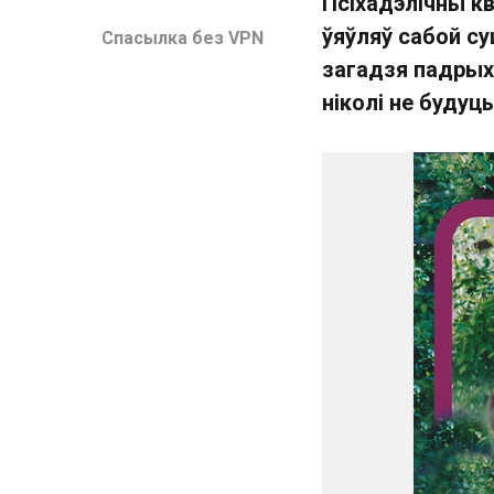
Псіхадэлічны кв
ўяўляў сабой с
Спасылка без VPN
загадзя падрых
ніколі не будуц