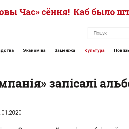
вы Час» сёння!
Каб было шт
адства
Эканоміка
Замежжа
Культура
Повязь
панія» запісалі альб
.01.2020