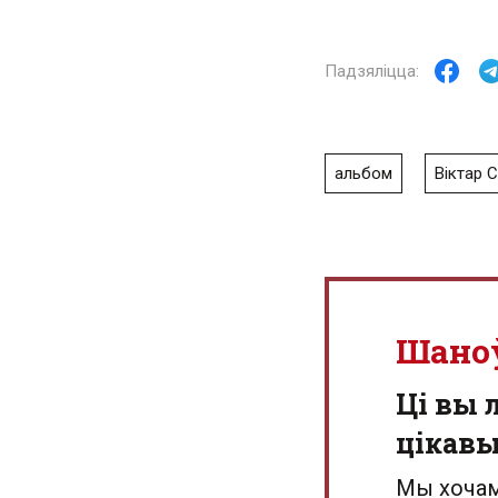
альбом
Віктар 
Шано
Ці вы 
цікав
Мы хочам