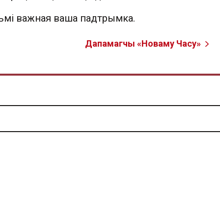
льмі важная ваша падтрымка.
Дапамагчы «Новаму Часу»