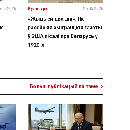
.07.2026
Культура
25.06.2026
«Жыць ёй два дні». Як
ня
расейскія эмігранцкія газэты
ў ЗША пісалі пра Беларусь у
1920-х
Больш публікацый па тэме