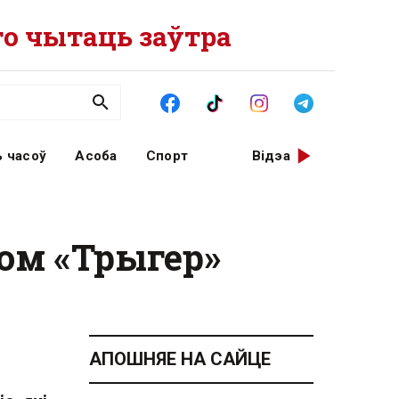
о чытаць заўтра
 часоў
Асоба
Спорт
Відэа
ом «Трыгер»
АПОШНЯЕ НА САЙЦЕ