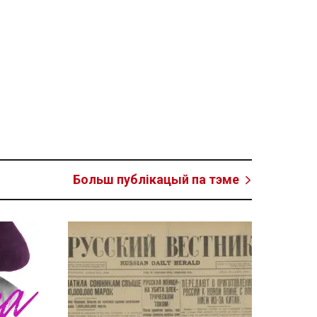
Больш публікацый па тэме