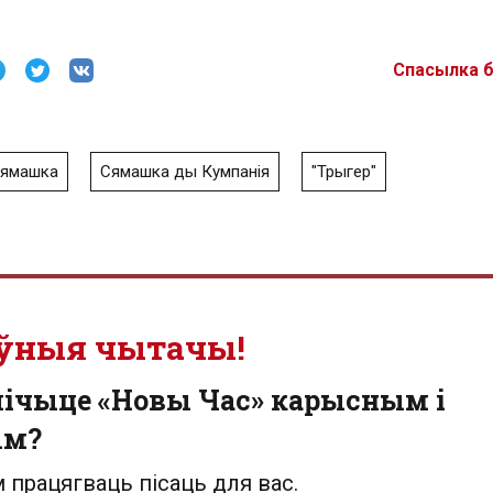
Спасылка 
Сямашка
Сямашка ды Кумпанія
"Трыгер"
ўныя чытачы!
лічыце «Новы Час» карысным і
ым?
 працягваць пісаць для вас.