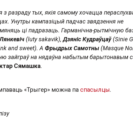
я з разраду тых, якія самому хочацца пераслухв
сцах. Унутры кампазіцый падчас звядзення не
 мяняць ці падразаць. Гарманічна-рытмічную ба
 Лянкевіч
(luty sakavik),
Дзяніc Кудраўцаў
(Sinie G
ink and sweet). А
Фрыдрых Самотны
(Masque Noi
ю зайграў на нядаўна набытым барытонавым са
іктар Сямашка
.
ампаваць «Трыгер» можна па
спасылцы
.
лізу