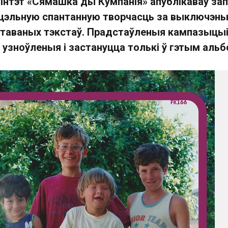
інтэт «Сямашка ды Кумпанія» апублікаваў запі
уцэльную спантанную творчасць за выключэн
таваных тэкстаў. Прадстаўленыя кампазыцы
ь узноўленыя і застануцца толькі ў гэтым аль