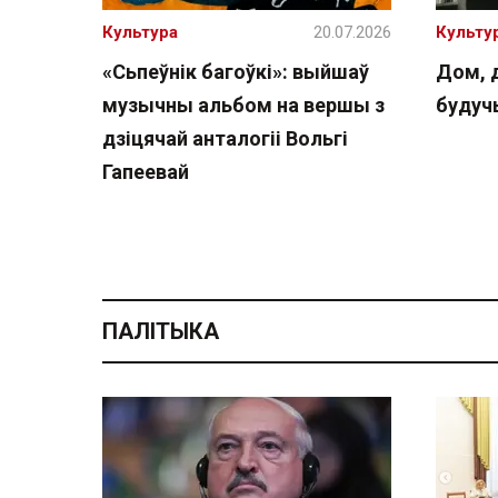
Культура
20.07.2026
Культу
«Сьпеўнік багоўкі»: выйшаў
Дом, 
музычны альбом на вершы з
буду
дзіцячай анталогіі Вольгі
Гапеевай
ПАЛІТЫКА