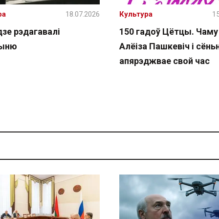
ра
18.07.2026
Культура
15
дзе рэдагавалі
150 гадоў Цётцы. Чаму
чыню
Алёіза Пашкевіч і сёнь
апярэджвае свой час