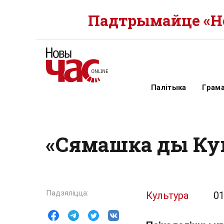
Падтрымайце «Но
Палітыка
Грам
«Сямашка ды Кум
Культура
01