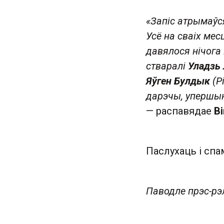
«Запіс атрымаўс
Усё на сваіх ме
давялося нічога
стваралі
Уладзь
Яўген Булдык
(P
дарэчы, упершын
— распавядае
В
Паслухац ь і сп
Паводле прэс-рэ