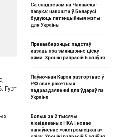
Са спадзевам на Чалавека-
павука: навошта ў Беларусі
будуюць патэнцыйныя мэты
для Украіны
Праваабаронцы: падстаў
казаць пра змяншэнне ціску
няма. Хронікі рэпрэсій 6 жніўня
Паўночная Карэя разгортвае ў
с,
РФ свае ракетныя
. Гурт
падраздзяленні для ўдараў па
Украіне
ных
Больш за 2 тысячы
ліквідаваных НКА і новае
папаўненне «экстрэмісцкага»
спісу. Хронікі рэпрэсій 5 жніўня