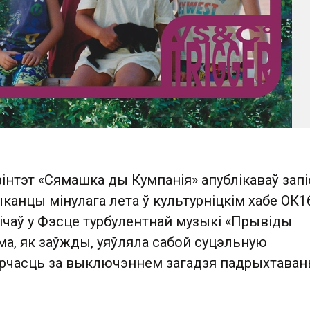
інтэт «Сямашка ды Кумп анія» апублікаваў запі
анцы мінулага лета ў культурніцкім хабе ОК16
ічаў у Фэсце турбулентнай музыкі «Прывіды
ма, як заўжды, уяўляла сабой суцэльную
рчасць за выключэннем загадзя падрыхтава