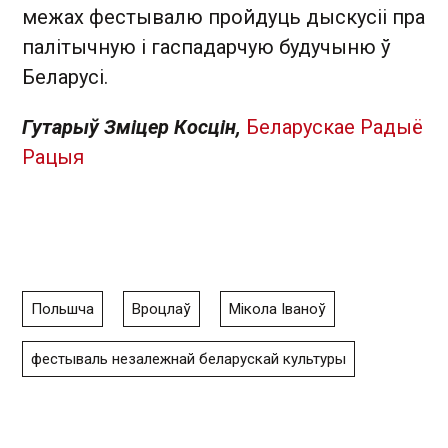
межах фестывалю пройдуць дыскусіі пра
палітычную і гаспадарчую будучыню ў
Беларусі.
Гутарыў Зміцер Косцін,
Беларускае Радыё
Рацыя
Польшча
Вроцлаў
Мікола Іваноў
фестываль незалежнай беларускай культуры