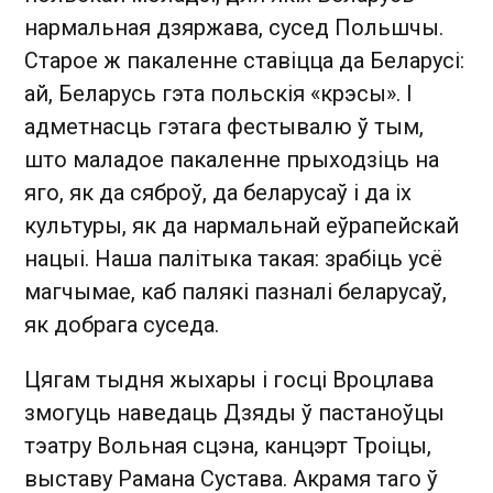
нармальная дзяржава, сусед Польшчы.
Старое ж пакаленне ставіцца да Беларусі:
ай, Беларусь гэта польскія «крэсы». І
адметнасць гэтага фестывалю ў тым,
што маладое пакаленне прыходзіць на
яго, як да сяброў, да беларусаў і да іх
культуры, як да нармальнай еўрапейскай
нацыі. Наша палітыка такая: зрабіць усё
магчымае, каб палякі пазналі беларусаў,
як добрага суседа.
Цягам тыдня жыхары і госці Вроцлава
змогуць наведаць Дзяды ў пастаноўцы
тэатру Вольная сцэна, канцэрт Троіцы,
выставу Рамана Сустава. Акрамя таго ў