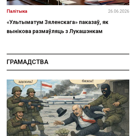
Палітыка
26.06.2026
«Ультыматум Зяленскага» паказаў, як
вынікова размаўляць з Лукашэнкам
ГРАМАДСТВА