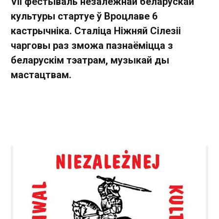
VII фестываль незалежнай беларускай
культуры стартуе ў Вроцлаве 6
кастрычніка. Сталіца Ніжняй Сілезіі
чарговы раз зможа пазнаёміцца з
беларускім тэатрам, музыкай ды
мастацтвам.