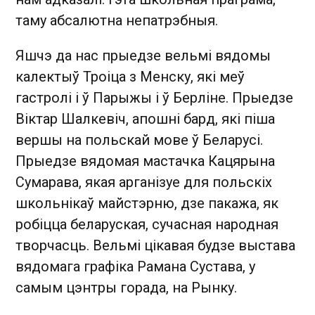
таму абсалютна непатрэбныя.
Яшчэ да нас прыедзе вельмі вядомы
калектыў Троіца з Менску, які меў
гастролі і ў Парыжы і ў Берліне. Прыедзе
Віктар Шалкевіч, апошні бард, які піша
вершы на польскай мове ў Беларусі.
Прыедзе вядомая мастачка Кацярына
Сумарава, якая арганізуе для польскіх
школьнікаў майстэрню, дзе пакажа, як
робіцца беларуская, сучасная народная
творчасць. Вельмі цікавая будзе выстава
вядомага графіка Рамана Сустава, у
самым цэнтры горада, на Рынку.