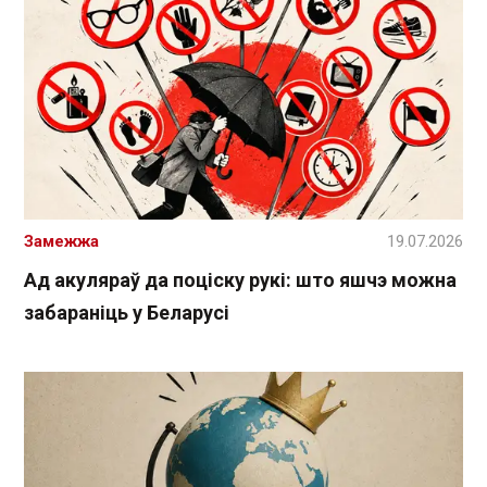
Замежжа
19.07.2026
Ад акуляраў да поціску рукі: што яшчэ можна
забараніць у Беларусі