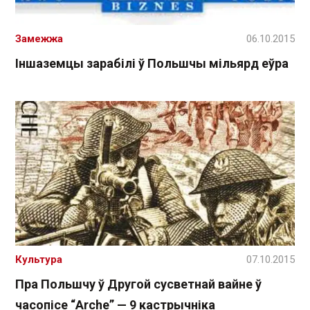
Замежжа
06.10.2015
Іншаземцы зарабілі ў Польшчы мільярд еўра
Культура
07.10.2015
Пра Польшчу ў Другой сусветнай вайне ў
часопісе “Arche” — 9 кастрычніка