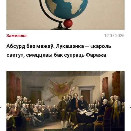
Замежжа
12.07.2026
Абсурд без межаў. Лукашэнка — «кароль
свету», смеццевы бак супраць Фаража
Спасылка без VPN