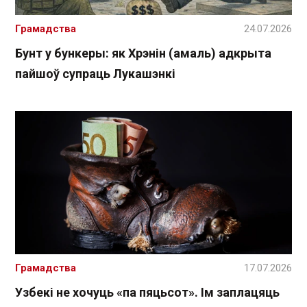
Грамадства
24.07.2026
Бунт у бункеры: як Хрэнін (амаль) адкрыта
пайшоў супраць Лукашэнкі
Грамадства
17.07.2026
Узбекі не хочуць «па пяцьсот». Ім заплацяць