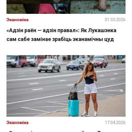
Эканоміка
01.05.2026
«Адзін раён — адзін правал»: Як Лукашэнка
сам сабе замінае зрабіць эканамічны цуд
Эканоміка
17.04.2026