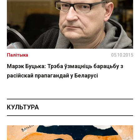
Палітыка
05.10.2015
Марэк Буцька: Трэба ўзмацніць барацьбу з
расійскай прапагандай у Беларусі
КУЛЬТУРА