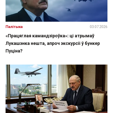
Палітыка
03.07.2026
«Працяглая камандзіроўка»: ці атрымаў
Лукашэнка нешта, апроч экскурсіі ў бункер
Пуціна?