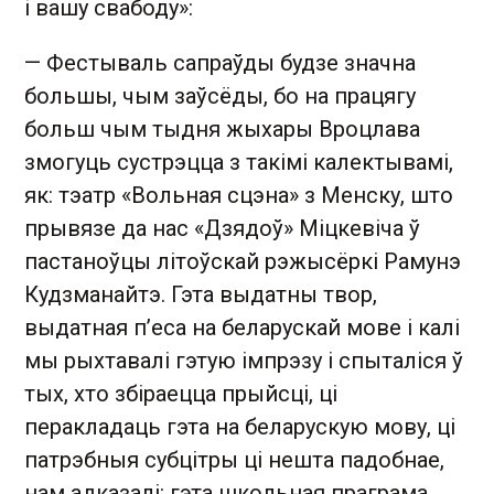
і вашу свабоду»:
— Фестываль сапраўды будзе значна
большы, чым заўсёды, бо на працягу
больш чым тыдня жыхары Вроцлава
змогуць сустрэцца з такімі калектывамі,
як: тэатр «Вольная сцэна» з Менску, што
прывязе да нас «Дзядоў» Міцкевіча ў
пастаноўцы літоўскай рэжысёркі Рамунэ
Кудзманайтэ. Гэта выдатны твор,
выдатная п’еса на беларускай мове і калі
мы рыхтавалі гэтую імпрэзу і спыталіся ў
тых, хто збіраецца прыйсці, ці
перакладаць гэта на беларускую мову, ці
патрэбныя субцітры ці нешта падобнае,
нам адказалі: гэта школьная праграма,