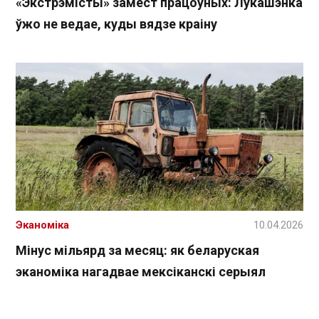
«Экстрэмісты» замест працоўных: Лукашэнка
ўжо не ведае, куды вядзе краіну
Эканоміка
10.04.2026
Мінус мільярд за месяц: як беларуская
эканоміка нагадвае мексіканскі серыял