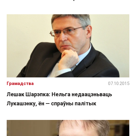
Грамадства
07.10.2015
Лешак Шарэпка: Нельга недаацэньваць
Лукашэнку, ён — спраўны палітык