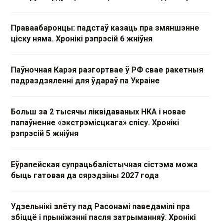
Праваабаронцы: падстаў казаць пра змяншэнне
ціску няма. Хронікі рэпрэсій 6 жніўня
Паўночная Карэя разгортвае ў РФ свае ракетныя
падраздзяленні для ўдараў па Украіне
Больш за 2 тысячы ліквідаваных НКА і новае
папаўненне «экстрэмісцкага» спісу. Хронікі
рэпрэсій 5 жніўня
Еўрапейская супрацьбалістычная сістэма можа
быць гатовая да сярэдзіны 2027 года
Удзельнікі злёту пад Расонамі паведамілі пра
збіццё і прыніжэнні пасля затрыманняў. Хронікі