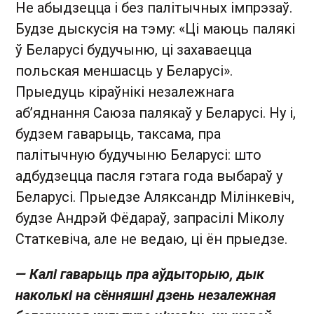
Не абыдзецца і без палітычных імпрэзаў.
Будзе дыскусія на тэму: «Ці маюць палякі
ў Беларусі будучыню, ці захаваецца
польская меншасць у Беларусі».
Прыедуць кіраўнікі незалежнага
аб’яднання Саюза палякаў у Беларусі. Ну і,
будзем гаварыць, таксама, пра
палітычную будучыню Беларусі: што
адбудзецца пасля гэтага года выбараў у
Беларусі. Прыедзе Аляксандр Мілінкевіч,
будзе Андрэй Фёдараў, запрасілі Міколу
Статкевіча, але не ведаю, ці ён прыедзе.
— Калі гаварыць пра аўдыторыю, дык
наколькі на сённяшні дзень незалежная