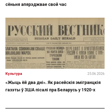
сёньня апярэджвае свой час
Культура
25.06.2026
«Жыць ёй два дні». Як расейскія эмігранцкія
газэты ў ЗША пісалі пра Беларусь у 1920-х