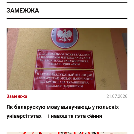
ЗАМЕЖЖА
Замежжа
21.07.2026
Як беларускую мову вывучаюць у польскіх
універсітэтах — і навошта гэта сёння