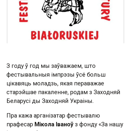
З году ў год мы заўважаем, што
фестывальныя імпрэзы ўсё больш
цікавяць моладзь, якая пераважае
старэйшае пакаленне, родам з Заходняй
Беларусі ды Заходняй Украіны.
Пра кажа арганізатар фестывалю
прафесар
Мікола Іваноў
з фонду «За нашу