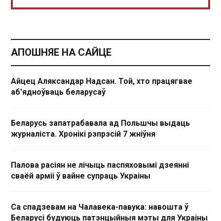
АПОШНЯЕ НА САЙЦЕ
Айцец Аляксандар Надсан. Той, хто працягвае
аб'ядноўваць беларусаў
Беларусь запатрабавала ад Польшчы выдаць
журналіста. Хронікі рэпрэсій 7 жніўня
Палова расіян не лічыць паспяховымі дзеянні
сваёй арміі ў вайне супраць Украіны
Са спадзевам на Чалавека-павука: навошта ў
Беларусі будуюць патэнцыйныя мэты для Украіны