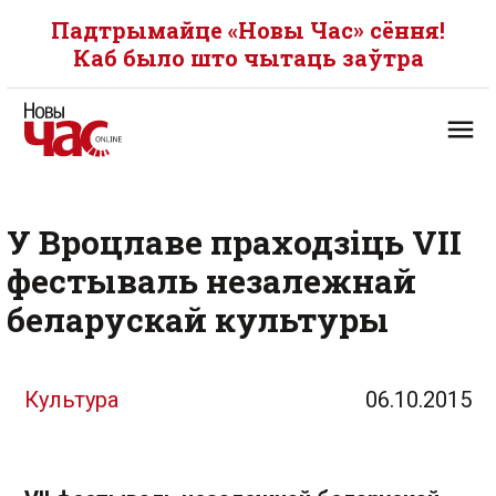
Падтрымайце «Новы Час» сёння!
Каб было што чытаць заўтра
У Вроцлаве праходзіць VII
фестываль незалежнай
беларускай культуры
Культура
06.10.2015