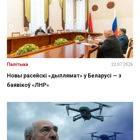
Палітыка
22.07.2026
Новы расейскі «дыплямат» у Беларусі — з
баявікоў «ЛНР»