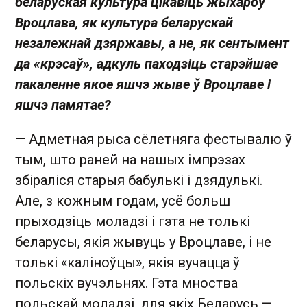
беларуская культура цікавіць жыхароў
Вроцлава, як культура беларускай
незалежнай дзяржавы, а не, як сентымент
да «крэсаў», адкуль паходзіць старэйшае
пакаленне якое яшчэ жыве ў Вроцлаве і
яшчэ памятае?
— Адметная рыса сёлетняга фестывалю ў
тым, што раней на нашых імпрэзах
збіраліся старыя бабулькі і дзядулькі.
Але, з кожным годам, усё больш
прыходзіць моладзі і гэта не толькі
беларусы, якія жывуць у Вроцлаве, і не
толькі «каліноўцы», якія вучацца ў
польскіх вучэльнях. Гэта мноства
польскай моладзі, для якіх Беларусь —