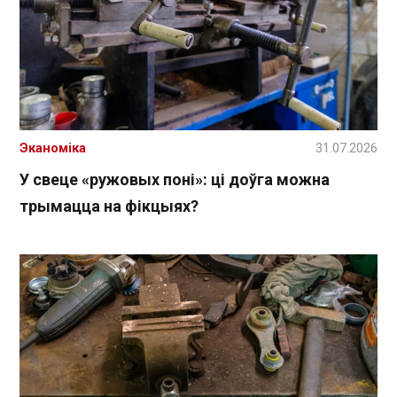
Эканоміка
31.07.2026
У свеце «ружовых поні»: ці доўга можна
трымацца на фікцыях?