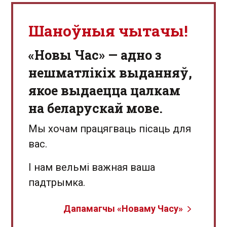
Шаноўныя чытачы!
«Новы Час» — адно з
нешматлікіх выданняў,
якое выдаецца цалкам
на беларускай мове.
Мы хочам працягваць пісаць для
вас.
І нам вельмі важная ваша
падтрымка.
Дапамагчы «Новаму Часу»