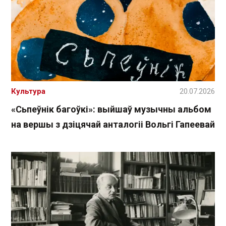
Культура
20.07.2026
«Сьпеўнік багоўкі»: выйшаў музычны альбом
на вершы з дзіцячай анталогіі Вольгі Гапеевай