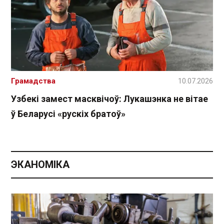
Грамадства
10.07.2026
Узбекі замест масквічоў: Лукашэнка не вітае
ў Беларусі «рускіх братоў»
ЭКАНОМІКА