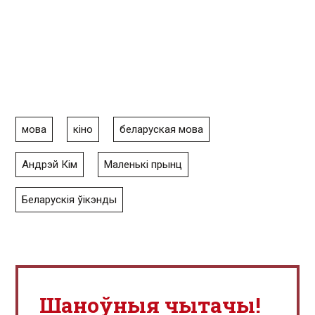
мова
кіно
беларуская мова
Андрэй Кім
Маленькі прынц
Беларускія ўікэнды
Шаноўныя чытачы!