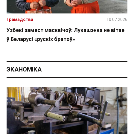
Грамадства
10.07.2026
Узбекі замест масквічоў: Лукашэнка не вітае
ў Беларусі «рускіх братоў»
ЭКАНОМІКА