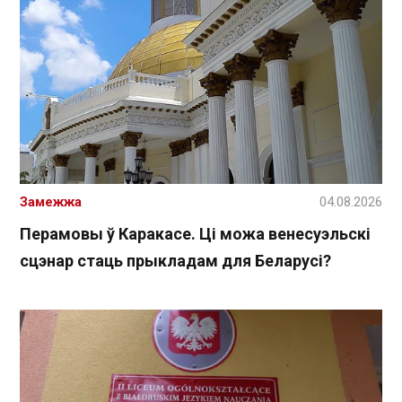
Замежжа
04.08.2026
Перамовы ў Каракасе. Ці можа венесуэльскі
сцэнар стаць прыкладам для Беларусі?