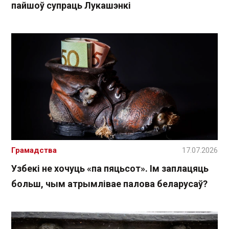
пайшоў супраць Лукашэнкі
Грамадства
17.07.2026
Узбекі не хочуць «па пяцьсот». Ім заплацяць
больш, чым атрымлівае палова беларусаў?