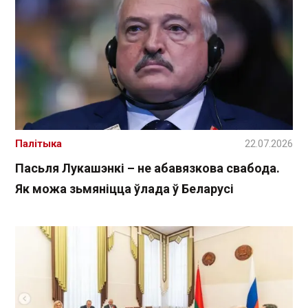
Палітыка
22.07.2026
Пасьля Лукашэнкі – не абавязкова свабода.
Як можа зьмяніцца ўлада ў Беларусі