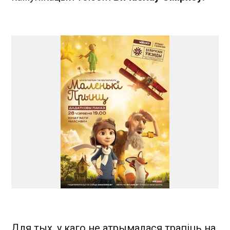
Для тых, у каго не атрымалася трапіць на