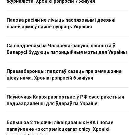
журналіста. Хронікі рэпрэсій 7 жніўня
Палова расіян не лічыць паспяховымі дзеянні
сваёй арміі ў вайне супраць Украіны
Са спадзевам на Чалавека-павука: навошта ў
Беларусі будуюць патэнцыйныя мэты для Украіны
Праваабаронцы: падстаў казаць пра змяншэнне
ціску няма. Хронікі рэпрэсій 6 жніўня
Паўночная Карэя разгортвае ў РФ свае ракетныя
падраздзяленні для ўдараў па Украіне
Больш за 2 тысячы ліквідаваных НКА і новае
папаўненне «экстрэмісцкага» спісу. Хронікі