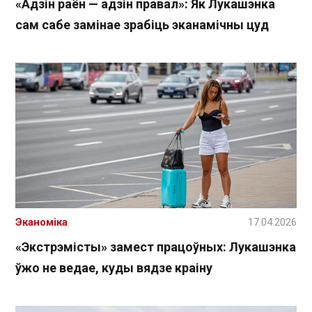
«Адзін раён — адзін правал»: Як Лукашэнка
сам сабе замінае зрабіць эканамічны цуд
Эканоміка
17.04.2026
«Экстрэмісты» замест працоўных: Лукашэнка
ўжо не ведае, куды вядзе краіну