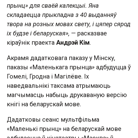
прынц» для сваёй калекцыі. Яна
складаецца прыкладна з 40 выданняў
твора на розных мовах свету, і цяпер сярод
іх будзе і беларуская»,
— расказвае
кіраўнік праекта
Андрэй Кім
.
Акрамя дадатковага паказу у Мінску,
паказы
«
Маленькага прынца
»
адбудуцца ў
Гомелі, Гродна і Магілёве. Іх
наведвальнікі таксама атрымаюць
магчымасць набыць друкаваную версію
кнігі на беларускай мове.
Дадатковы сеанс мультфільма
«Маленькі прынц» на беларускай мове