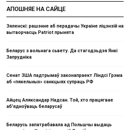
АПОШНЯЕ НА САЙЦЕ
Зяленскі: рашэнне аб перадачы Украіне ліцэнзій на
вытворчасць Patriot прынята
Беларус з вольнага сьвету. Да стагодзьдзя Янкі
Запрудніка
Сенат ЗША падтрымаў законапраект Ліндсі Грэма
аб «пякельных» санкцыях супраць РФ
Айцец Аляксандар Надсан. Той, хто працягвае
аб'ядноўваць беларусаў
Беларусь запатрабавала ад Польшчы выдаць