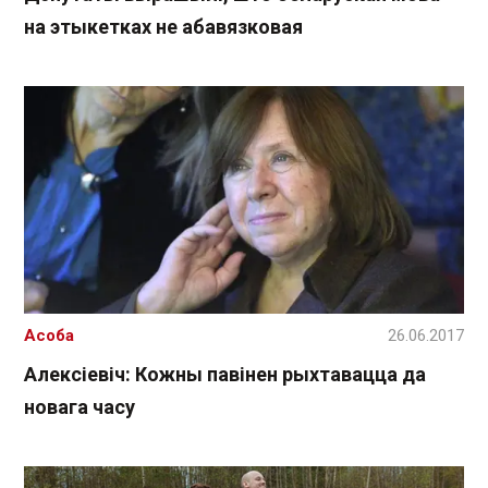
на этыкетках не абавязковая
Асоба
26.06.2017
Алексіевіч: Кожны павінен рыхтавацца да
новага часу