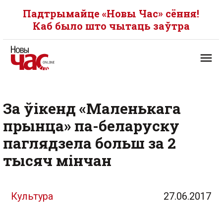
Падтрымайце «Новы Час» сёння!
Каб было што чытаць заўтра
За ўікенд «Маленькага
прынца» па-беларуску
паглядзела больш за 2
тысяч мінчан
Культура
27.06.2017