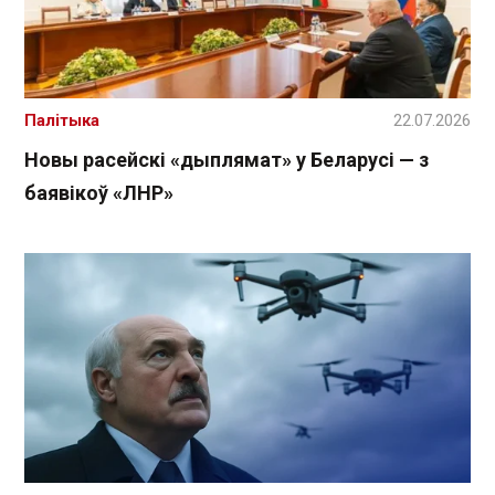
Палітыка
22.07.2026
Новы расейскі «дыплямат» у Беларусі — з
баявікоў «ЛНР»