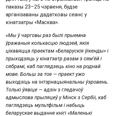
паказы 23–25 чэрвеня, будзе
арганізаваны дадатковы сеанс у
кінатэатры «Масква».
«Мы ў чарговы раз былі прыемна
ўражаныя колькасцю людзей, якія
цікавяцца праектам «Беларускія ўікенды» і
прыходзяць у кінатэатр разам з сям’ёй і
сябрамі, каб паглядзець кіно на роднай
мове. Больш за тое — праект ужо
выходзіць на інтэрнацыянальны ўзровень.
Толькі ўявіце — адзін з гледачоў
адмыслова прыляцеў у Мінск з Сербіі, каб
паглядзець мультфільм і набыць
беларускае выданне кнігі «Маленькі