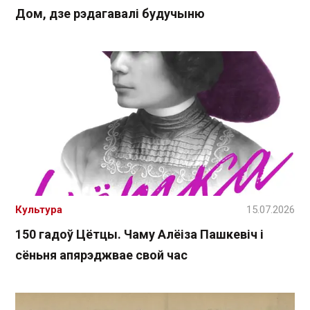
Дом, дзе рэдагавалі будучыню
Культура
15.07.2026
150 гадоў Цётцы. Чаму Алёіза Пашкевіч і
сёньня апярэджвае свой час