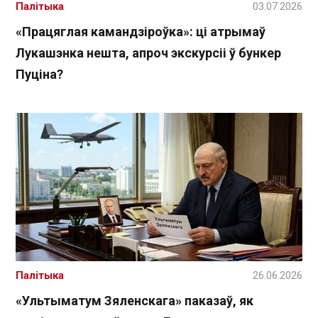
Палітыка
03.07.2026
«Працяглая камандзіроўка»: ці атрымаў
Лукашэнка нешта, апроч экскурсіі ў бункер
Пуціна?
Палітыка
26.06.2026
«Ультыматум Зяленскага» паказаў, як