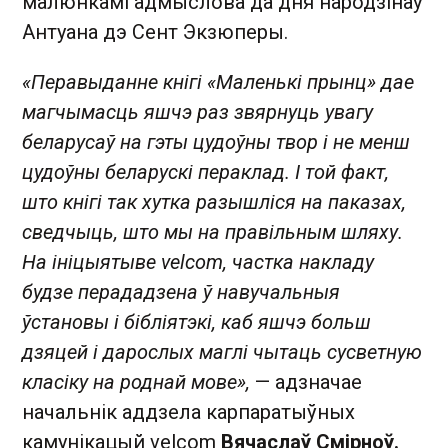
малюнкамі адмыслова да дня народзінаў
Антуана дэ Сент Экзюперы.
«Перавыданне кнігі «Маленькі прынц» дае
магчымасць яшчэ раз звярнуць увагу
беларусаў на гэты цудоўны твор і не менш
цудоўны беларускі пераклад. І той факт,
што кнігі так хутка разышліся на паказах,
сведчыць, што мы на правільным шляху.
На ініцыятыве velcom, частка накладу
будзе перададзена ў навучальныя
ўстановы і бібліятэкі, каб яшчэ больш
дзяцей і дарослых маглі чытаць сусветную
класіку на роднай мове»,
— адзначае
начальнік аддзела карпаратыўных
камунікацый velcom
Вячаслаў Смірноў.