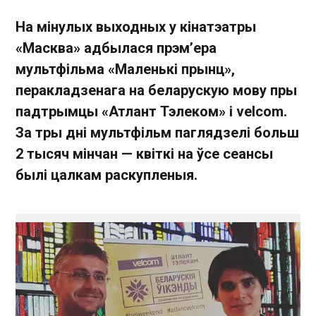
На мінулых выходных у кінатэатры
«Масква» адбылася прэм’ера
мультфільма «Маленькі прынц»,
перакладзенага на беларускую мову пры
падтрымцы «Атлант Тэлеком» і velcom.
За тры дні мультфільм паглядзелі больш
2 тысяч мінчан — квіткі на ўсе сеансы
былі цалкам раскупленыя.