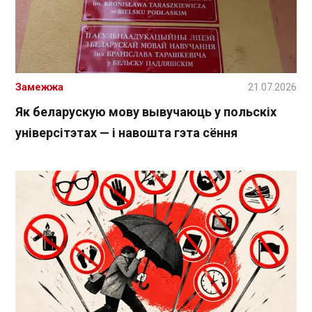
Замежжа
21.07.2026
Як беларускую мову вывучаюць у польскіх
універсітэтах — і навошта гэта сёння