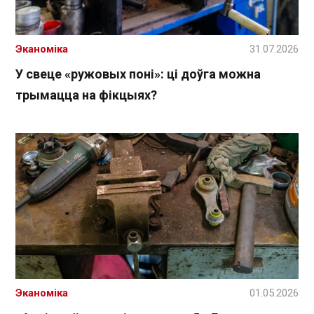
Эканоміка
31.07.2026
У свеце «ружовых поні»: ці доўга можна
трымацца на фікцыях?
Эканоміка
01.05.2026