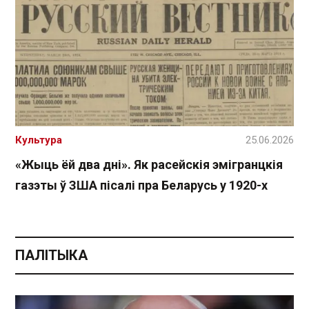
Культура
25.06.2026
«Жыць ёй два дні». Як расейскія эмігранцкія
газэты ў ЗША пісалі пра Беларусь у 1920-х
ПАЛІТЫКА