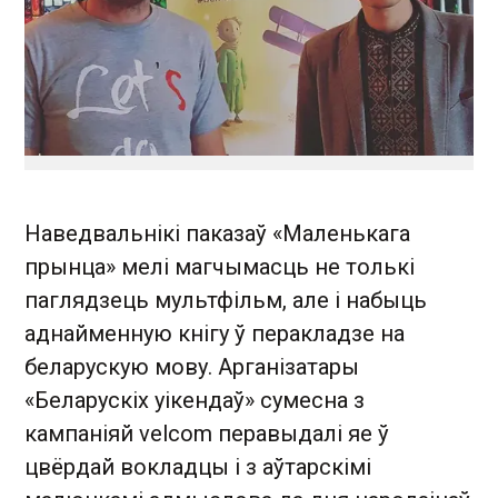
Наведвальнікі паказаў «Маленькага
прынца» мелі магчымасць не толькі
паглядзець мультфільм, але і набыць
аднайменную кнігу ў перакладзе на
беларускую мову. Арганізатары
«Беларускіх уікендаў» сумесна з
кампаніяй velcom перавыдалі яе ў
цвёрдай вокладцы і з аўтарскімі