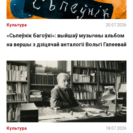
Культура
20.07.2026
«Сьпеўнік багоўкі»: выйшаў музычны альбом
на вершы з дзіцячай анталогіі Вольгі Гапеевай
Культура
18.07.2026