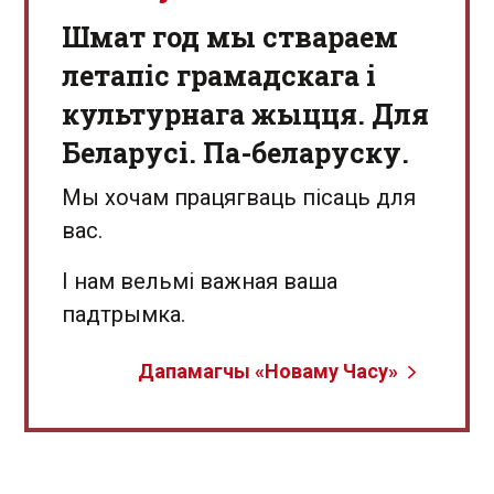
Шмат год мы ствараем
летапіс грамадскага і
культурнага жыцця. Для
Беларусі. Па-беларуску.
Мы хочам працягваць пісаць для
вас.
І нам вельмі важная ваша
падтрымка.
Дапамагчы «Новаму Часу»