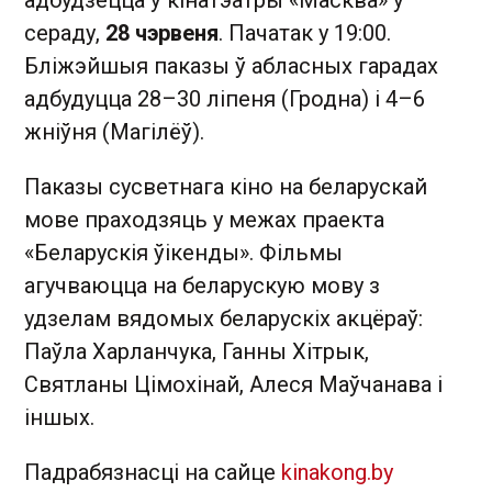
адбудзецца ў кінатэатры «Масква» ў
сераду,
28 чэрвеня
. Пачатак у 19:00.
Бліжэйшыя паказы ў абласных гарадах
адбудуцца 28–30 ліпеня (Гродна) і 4–6
жніўня (Магілёў).
Паказы сусветнага кіно на беларускай
мове праходзяць у межах праекта
«Беларускія ўікенды». Фільмы
агучваюцца на беларускую мову з
удзелам вядомых беларускіх акцёраў:
Паўла Харланчука, Ганны Хітрык,
Святланы Цімохінай, Алеся Маўчанава і
іншых.
Падрабязнасці на сайце
kinakong.by