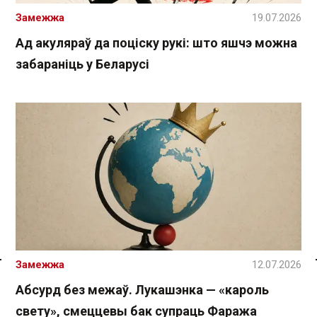
Замежжа
19.07.2026
Ад акуляраў да поціску рукі: што яшчэ можна
забараніць у Беларусі
Замежжа
12.07.2026
Спасылка без VPN
Абсурд без межаў. Лукашэнка — «кароль
свету», смеццевы бак супраць Фаража