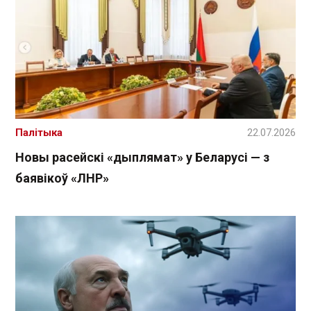
Палітыка
22.07.2026
Новы расейскі «дыплямат» у Беларусі — з
баявікоў «ЛНР»