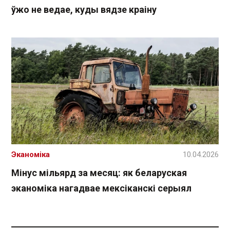
ўжо не ведае, куды вядзе краіну
Эканоміка
10.04.2026
Мінус мільярд за месяц: як беларуская
эканоміка нагадвае мексіканскі серыял