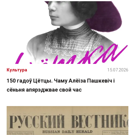
Культура
15.07.2026
150 гадоў Цётцы. Чаму Алёіза Пашкевіч і
сёньня апярэджвае свой час