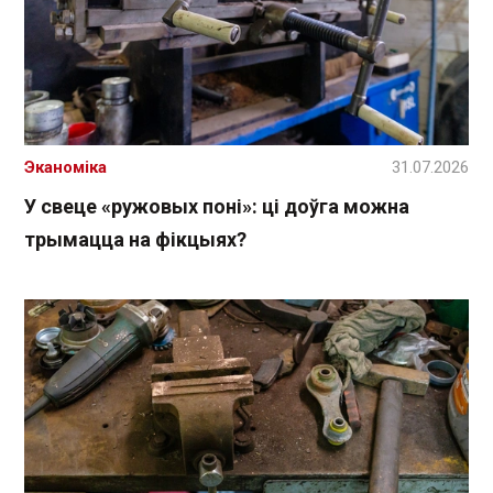
Эканоміка
31.07.2026
У свеце «ружовых поні»: ці доўга можна
трымацца на фікцыях?