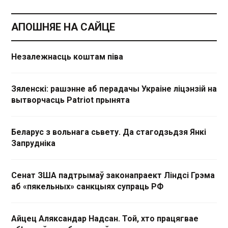
АПОШНЯЕ НА САЙЦЕ
Незалежнасць коштам піва
Зяленскі: рашэнне аб перадачы Украіне ліцэнзій на
вытворчасць Patriot прынята
Беларус з вольнага сьвету. Да стагодзьдзя Янкі
Запрудніка
Сенат ЗША падтрымаў законапраект Ліндсі Грэма
аб «пякельных» санкцыях супраць РФ
Айцец Аляксандар Надсан. Той, хто працягвае