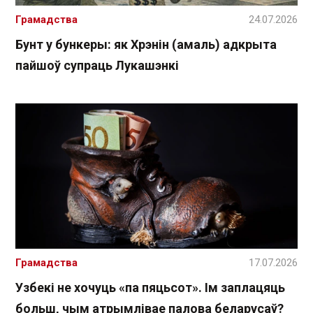
Грамадства
24.07.2026
Бунт у бункеры: як Хрэнін (амаль) адкрыта
пайшоў супраць Лукашэнкі
Грамадства
17.07.2026
Узбекі не хочуць «па пяцьсот». Ім заплацяць
больш, чым атрымлівае палова беларусаў?