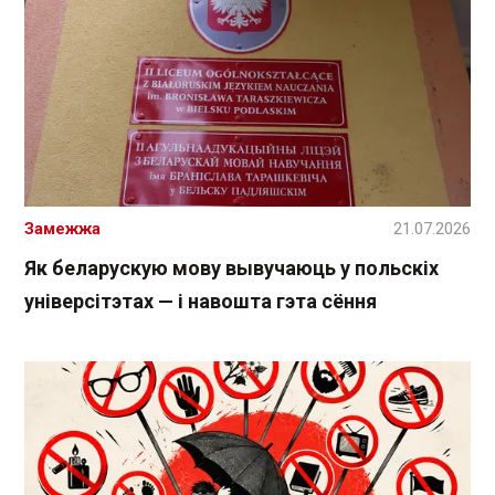
Замежжа
21.07.2026
Як беларускую мову вывучаюць у польскіх
універсітэтах — і навошта гэта сёння