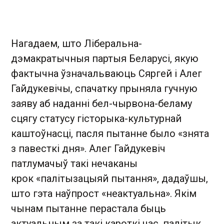
Нагадаем, што Ліберальна-
дэмакратычныя партыя Беларусі, якую
фактычна ўзначальваюць Сяргей і Алег
Гайдукевічы, спачатку прыняла гучную
заяву аб наданні бел-чырвона-беламу
сцягу статусу гісторыка-культурнай
каштоўнасці, пасля пытанне было «знята
з павесткі дня». Алег Гайдукевіч
патлумачыў такі нечаканы
крок «палітызацыяй пытання», дадаўшы,
што гэта наўпрост «неактуальна». Якім
чынам пытанне перастала быць
актуальным за такі кароткі час, палітык