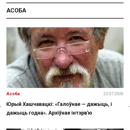
АСОБА
Асоба
23.07.2026
Юрый Хашчавацкі: «Галоўнае — дажыць, і
дажыць годна». Архіўнае інтэрв'ю
Спасылка без VPN