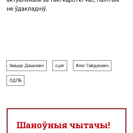
не ўдакладніў.
Зміцер Дашкевіч
сцяг
Алег Гайдукевіч
ЛДПБ
Шаноўныя чытачы!