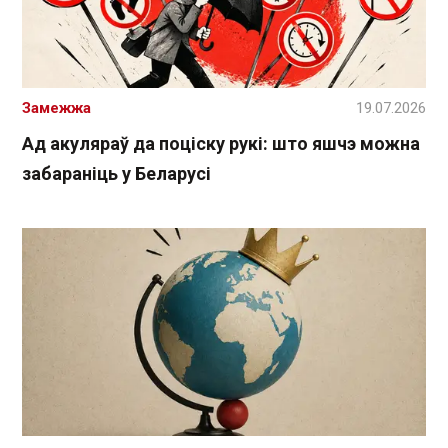
Замежжа
19.07.2026
Ад акуляраў да поціску рукі: што яшчэ можна
забараніць у Беларусі