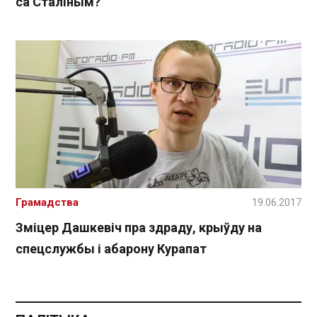
са Сталіным?
Грамадства
19.06.2017
Зміцер Дашкевіч пра здраду, крыўду на
спецслужбы і абарону Курапат