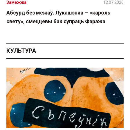
Замежжа
12.07.2026
Абсурд без межаў. Лукашэнка — «кароль
свету», смеццевы бак супраць Фаража
КУЛЬТУРА