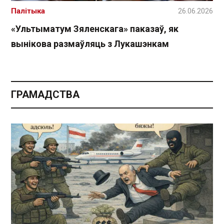
Палітыка
26.06.2026
«Ультыматум Зяленскага» паказаў, як
вынікова размаўляць з Лукашэнкам
ГРАМАДСТВА