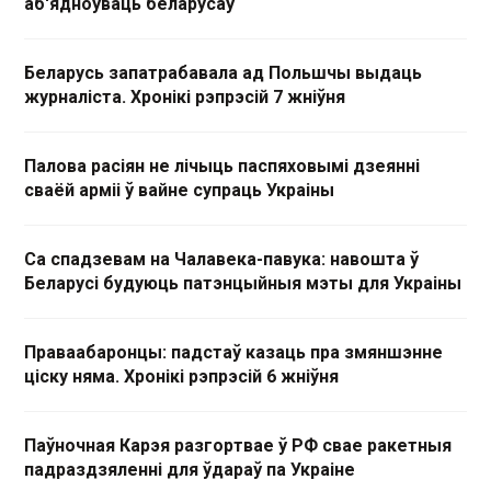
аб'ядноўваць беларусаў
Беларусь запатрабавала ад Польшчы выдаць
журналіста. Хронікі рэпрэсій 7 жніўня
Палова расіян не лічыць паспяховымі дзеянні
сваёй арміі ў вайне супраць Украіны
Са спадзевам на Чалавека-павука: навошта ў
Беларусі будуюць патэнцыйныя мэты для Украіны
Праваабаронцы: падстаў казаць пра змяншэнне
ціску няма. Хронікі рэпрэсій 6 жніўня
Паўночная Карэя разгортвае ў РФ свае ракетныя
падраздзяленні для ўдараў па Украіне