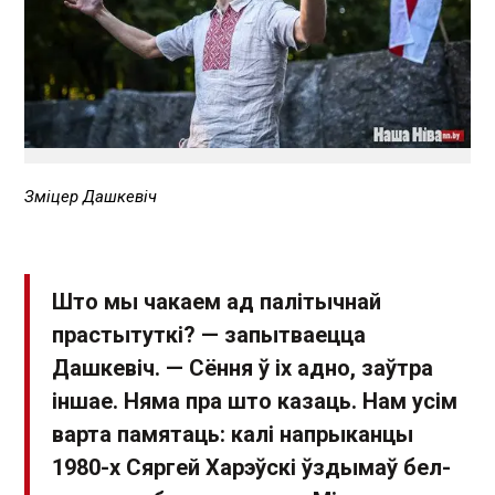
Зміцер Дашкевіч
Што мы чакаем ад палітычнай
прастытуткі? — запытваецца
Дашкевіч. — Сёння ў іх адно, заўтра
іншае. Няма пра што казаць. Нам усім
варта памятаць: калі напрыканцы
1980-х Сяргей Харэўскі ўздымаў бел-