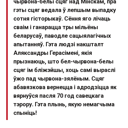
чырвона-белы сцяг над Мінскам, пра
гэты сцяг ведала ў лепшым выпадку
сотня гісторыкаў. Сёння яго лічаць
сваім і ганарацца тры мільёны
беларусаў, паводле сацыялагічных
апытанняў. Гэта людзі накшталт
Аляксандры Герасімені, якія
прызнаюць, што бел-чырвона-белы
сцяг ім бліжэйшы, хоць самі выраслі
ўжо пад чырвона-зялёным. Сцяг
абавязкова вернецца і адродзіцца як
вярнуўся пасля 70 год савецкага
тэрору. Гэта плынь, якую немагчыма
спыніць!