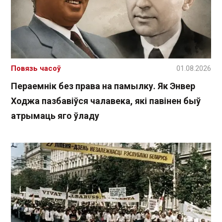
Повязь часоў
01.08.2026
Пераемнік без права на памылку. Як Энвер
Ходжа пазбавіўся чалавека, які павінен быў
атрымаць яго ўладу