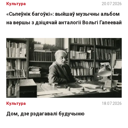
Культура
20.07.2026
«Сьпеўнік багоўкі»: выйшаў музычны альбом
на вершы з дзіцячай анталогіі Вольгі Гапеевай
Культура
18.07.2026
Дом, дзе рэдагавалі будучыню