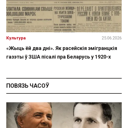
Культура
25.06.2026
«Жыць ёй два дні». Як расейскія эмігранцкія
газэты ў ЗША пісалі пра Беларусь у 1920-х
ПОВЯЗЬ ЧАСОЎ