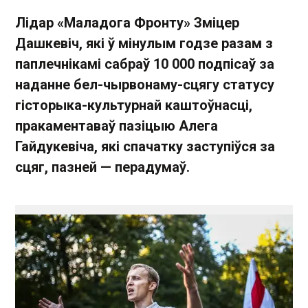
Лідар «Маладога Фронту» Зміцер
Дашкевіч, які ў мінулым годзе разам з
паплечнікамі сабраў 10 000 подпісаў за
наданне бел-чырвонаму-сцягу статусу
гісторыка-культурнай каштоўнасці,
пракаментаваў пазіцыю Алега
Гайдукевіча, які спачатку заступіўся за
сцяг, пазней — перадумаў.