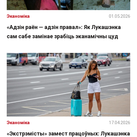
Эканоміка
01.05.2026
«Адзін раён — адзін правал»: Як Лукашэнка
сам сабе замінае зрабіць эканамічны цуд
Эканоміка
17.04.2026
«Экстрэмісты» замест працоўных: Лукашэнка