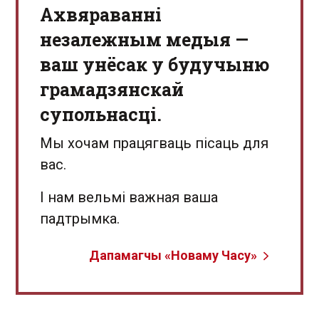
Aхвяраванні
незалежным медыя —
ваш унёсак у будучыню
грамадзянскай
супольнасці.
Мы хочам працягваць пісаць для
вас.
І нам вельмі важная ваша
падтрымка.
Дапамагчы «Новаму Часу»