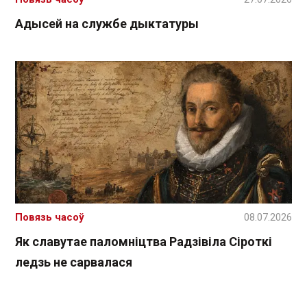
Адысей на службе дыктатуры
Повязь часоў
08.07.2026
Як славутае паломніцтва Радзівіла Сіроткі
ледзь не сарвалася