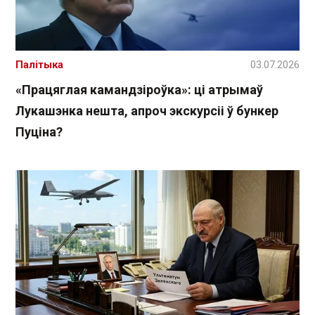
Палітыка
03.07.2026
«Працяглая камандзіроўка»: ці атрымаў
Лукашэнка нешта, апроч экскурсіі ў бункер
Пуціна?