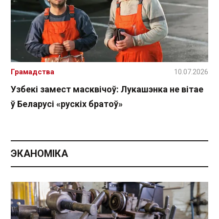
Грамадства
10.07.2026
Узбекі замест масквічоў: Лукашэнка не вітае
ў Беларусі «рускіх братоў»
ЭКАНОМІКА