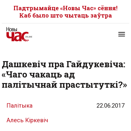
Падтрымайце «Новы Час» сёння!
Каб было што чытаць заўтра
Дашкевіч пра Гайдукевіча:
«Чаго чакаць ад
палітычнай прастытуткі?»
Палітыка
22.06.2017
Алесь Кіркевіч