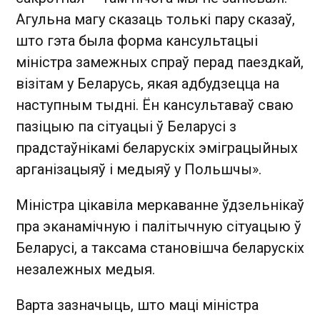
Агульна магу сказаць толькі пару сказаў,
што гэта была форма кансультацыі
міністра замежных спраў перад паездкай,
візітам у Беларусь, якая адбудзецца на
наступным тыдні. Ён кансультаваў сваю
пазіцыю па сітуацыі ў Беларусі з
прадстаўнікамі беларускіх эміграцыйных
арганізацыяў і медыяў у Польшчы».
Міністра цікавіла меркаванне ўдзельнікаў
пра эканамічную і палітычную сітуацыю ў
Беларусі, а таксама становішча беларускіх
незалежных медыя.
Варта зазначыць, што маці міністра