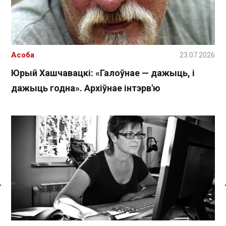
Асоба
23.07.2026
Юрый Хашчавацкі: «Галоўнае — дажыць, і
дажыць годна». Архіўнае інтэрв'ю
Спасылка без VPN