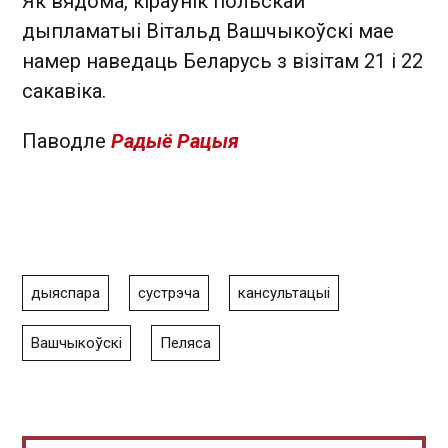
Як вядома, кіраўнік польскай
дыпламатыі Вітальд Вашчыкоўскі мае
намер наведаць Беларусь з візітам 21 і 22
сакавіка.
Паводле
Радыё Рацыя
дыяспара
сустрэча
кансультацыі
Вашчыкоўскі
Пеляса