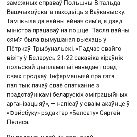
замежных справаў Польшчы Вітальда
Вашчыкоўскага паходзіць з Ваўкавыску.
Там жыла да вайны ейная сямʼя, а дзед
міністра працаваў на пошце. Пасля вайны
сямʼя была вымушаная выехаць у
Пётркаў-Трыбунальскі. «Падчас свайго
візіту ў Беларусь 21-22 сакавіка кіраўнік
польскай дыпламатыі наведае горад
сваіх продкаў. Інфармацыяй пра гэта
палітык пачаў сваё спатканне з
прадстаўнікамі беларускіх эміграцыйных
арганізацыяў», — напісаў у сваім акаўнце ў
«Фэйсбуку» рэдактар «Белсату» Сяргей
Пеляса.