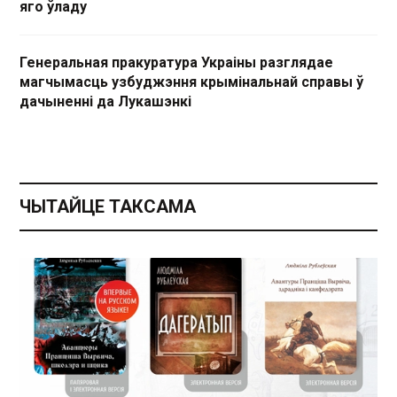
яго ўладу
Генеральная пракуратура Украіны разглядае
магчымасць узбуджэння крымінальнай справы ў
дачыненні да Лукашэнкі
ЧЫТАЙЦЕ ТАКСАМА