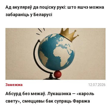
Ад акуляраў да поціску рукі: што яшчэ можна
забараніць у Беларусі
Замежжа
12.07.2026
Абсурд без межаў. Лукашэнка — «кароль
свету», смеццевы бак супраць Фаража