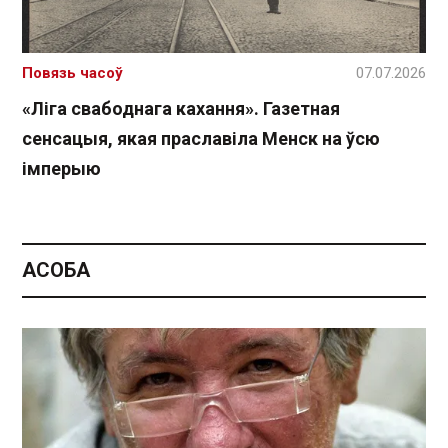
Повязь часоў
07.07.2026
«Ліга свабоднага кахання». Газетная
сенсацыя, якая праславіла Менск на ўсю
імперыю
АСОБА