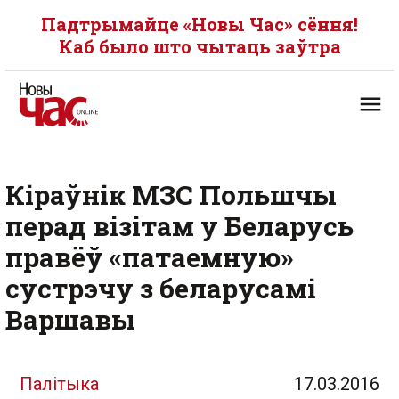
Падтрымайце «Новы Час» сёння!
Каб было што чытаць заўтра
Кіраўнік МЗС Польшчы
перад візітам у Беларусь
правёў «патаемную»
сустрэчу з беларусамі
Варшавы
Палітыка
17.03.2016