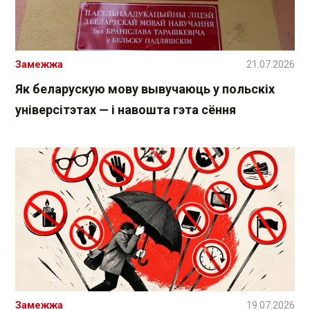
Замежжа
21.07.2026
Як беларускую мову вывучаюць у польскіх
універсітэтах — і навошта гэта сёння
Замежжа
19.07.2026