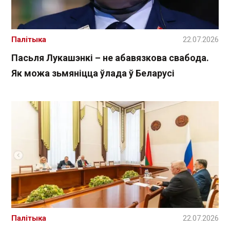
Палітыка
22.07.2026
Пасьля Лукашэнкі – не абавязкова свабода.
Як можа зьмяніцца ўлада ў Беларусі
Палітыка
22.07.2026