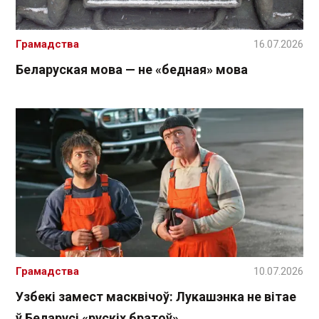
Грамадства
16.07.2026
Беларуская мова — не «бедная» мова
Грамадства
10.07.2026
Узбекі замест масквічоў: Лукашэнка не вітае
ў Беларусі «рускіх братоў»