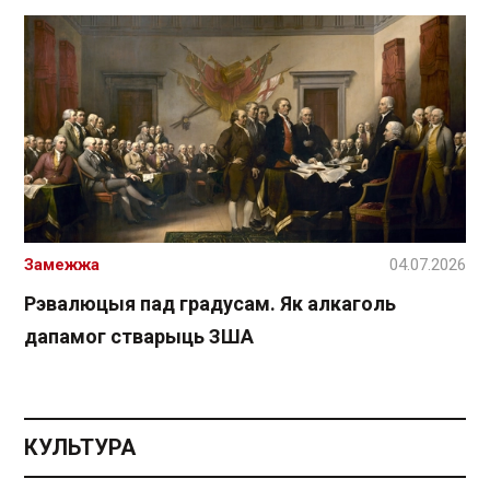
Замежжа
04.07.2026
Рэвалюцыя пад градусам. Як алкаголь
дапамог стварыць ЗША
КУЛЬТУРА