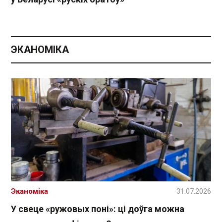
ЭКАНОМІКА
Эканоміка
31.07.2026
У свеце «ружовых поні»: ці доўга можна