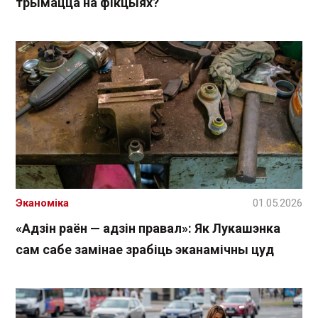
трымацца на фікцыях?
Эканоміка
01.05.2026
«Адзін раён — адзін правал»: Як Лукашэнка
сам сабе замінае зрабіць эканамічны цуд