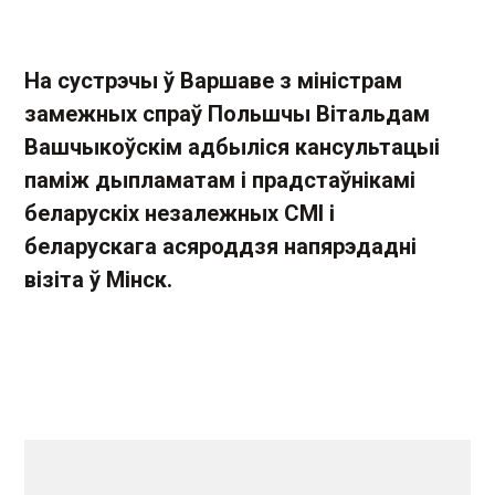
На сустрэчы ў Варшаве з міністрам
замежных спраў Польшчы Вітальдам
Вашчыкоўскім адбыліся кансультацыі
паміж дыпламатам і прадстаўнікамі
беларускіх незалежных СМІ і
беларускага асяроддзя напярэдадні
візіта ў Мінск.