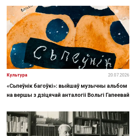
Культура
20.07.2026
«Сьпеўнік багоўкі»: выйшаў музычны альбом
на вершы з дзіцячай анталогіі Вольгі Гапеевай