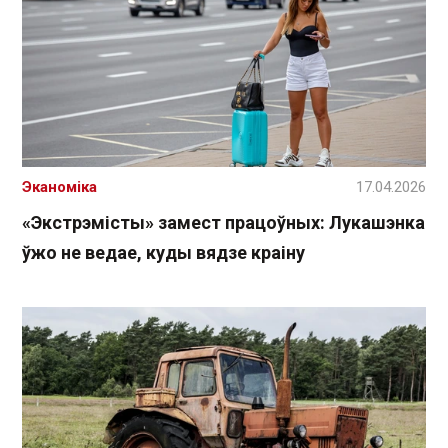
Эканоміка
17.04.2026
«Экстрэмісты» замест працоўных: Лукашэнка
ўжо не ведае, куды вядзе краіну