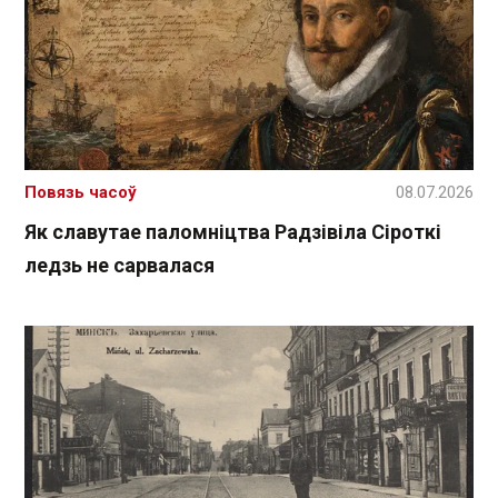
Повязь часоў
08.07.2026
Як славутае паломніцтва Радзівіла Сіроткі
ледзь не сарвалася