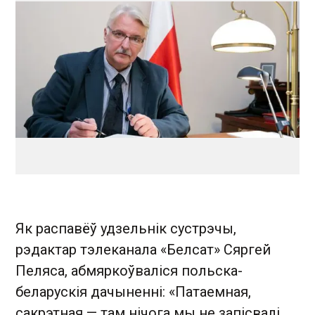
Як распавёў удзельнік сустрэчы,
рэдактар тэлеканала «Белсат» Сяргей
Пеляса, абмяркоўваліся польска-
беларускія дачыненні: «Патаемная,
сакрэтная — там нічога мы не запісвалі.