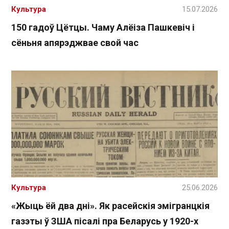
Культура
15.07.2026
150 гадоў Цётцы. Чаму Алёіза Пашкевіч і
сёньня апярэджвае свой час
Культура
25.06.2026
«Жыць ёй два дні». Як расейскія эмігранцкія
газэты ў ЗША пісалі пра Беларусь у 1920-х