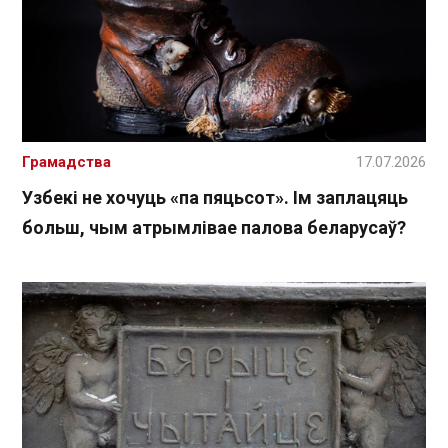
Грамадства
17.07.2026
Узбекі не хочуць «па пяцьсот». Ім заплацяць
больш, чым атрымлівае палова беларусаў?