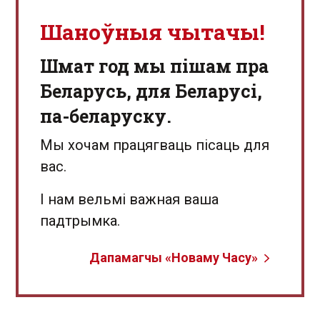
Шаноўныя чытачы!
Шмат год мы пішам пра
Беларусь, для Беларусі,
па-беларуску.
Мы хочам працягваць пісаць для
вас.
І нам вельмі важная ваша
падтрымка.
Дапамагчы «Новаму Часу»