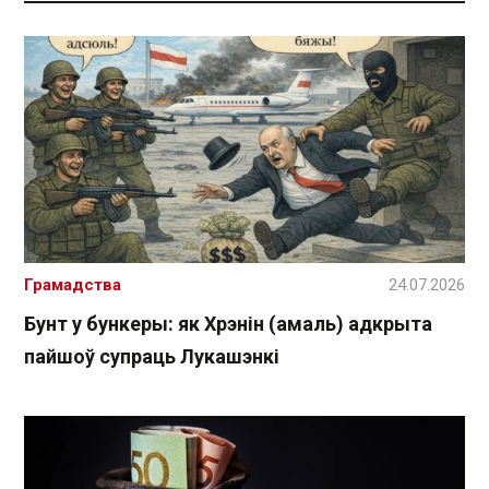
Грамадства
24.07.2026
Бунт у бункеры: як Хрэнін (амаль) адкрыта
пайшоў супраць Лукашэнкі