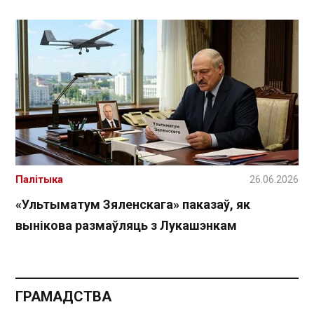
Палітыка
26.06.2026
«Ультыматум Зяленскага» паказаў, як
вынікова размаўляць з Лукашэнкам
ГРАМАДСТВА