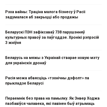
Рэха вайны: Траціна малога бізнесу ў Расіі
задумалася аб закрыцці або продажы
Беларускі ПЭН зафіксаваў 738 парушэнняў
культурных правоў за паўгоддзе. Хронікі рэпрэсій
3 жніўня
Беларусь на мяжы з Украінай стварае новую мэту
для украінскіх дронаў
Расія можа абвясціць «тэхнічны дэфолт» па
прыкладзе Беларусі
Пераемнік без права на памылку. Як Энвер Ходжа
пазбавіўся чалавека, які павінен быў атрымаць