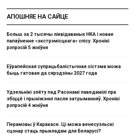
АПОШНЯЕ НА САЙЦЕ
Больш за 2 тысячы ліквідаваных НКА і новае
папаўненне «экстрэмісцкага» спісу. Хронікі
рэпрэсій 5 жніўня
Еўрапейская супрацьбалістычная сістэма можа
быць гатовая да сярэдзіны 2027 года
Удзельнікі злёту пад Расонамі паведамілі пра
збіццё і прыніжэнні пасля затрыманняў. Хронікі
рэпрэсій 4 жніўня
Перамовы ў Каракасе. Ці можа венесуэльскі
сцэнар стаць прыкладам для Беларусі?