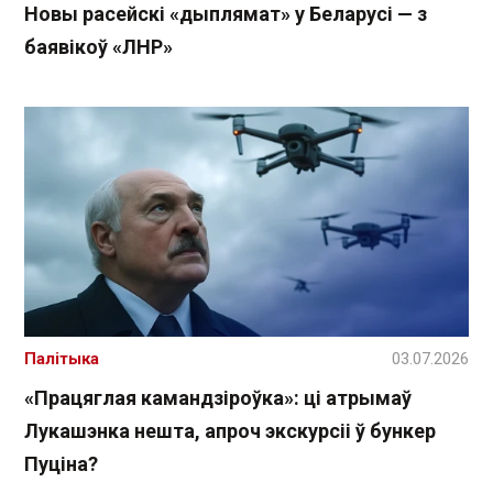
Новы расейскі «дыплямат» у Беларусі — з
баявікоў «ЛНР»
Палітыка
03.07.2026
«Працяглая камандзіроўка»: ці атрымаў
Лукашэнка нешта, апроч экскурсіі ў бункер
Пуціна?