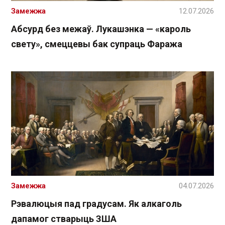
Замежжа
12.07.2026
Абсурд без межаў. Лукашэнка — «кароль
свету», смеццевы бак супраць Фаража
Замежжа
04.07.2026
Рэвалюцыя пад градусам. Як алкаголь
дапамог стварыць ЗША