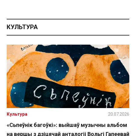
КУЛЬТУРА
Культура
20.07.2026
«Сьпеўнік багоўкі»: выйшаў музычны альбом
на вершы з дзіцячай анталогіі Вольгі Гапеевай