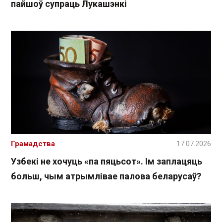
пайшоў супраць Лукашэнкі
Грамадства
17.07.2026
Узбекі не хочуць «па пяцьсот». Ім заплацяць
больш, чым атрымлівае палова беларусаў?