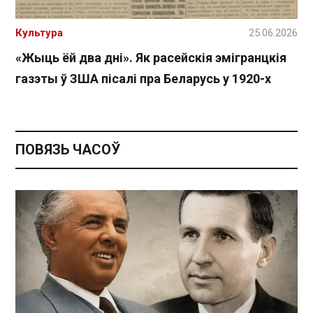
Культура
25.06.2026
«Жыць ёй два дні». Як расейскія эмігранцкія
газэты ў ЗША пісалі пра Беларусь у 1920-х
ПОВЯЗЬ ЧАСОЎ