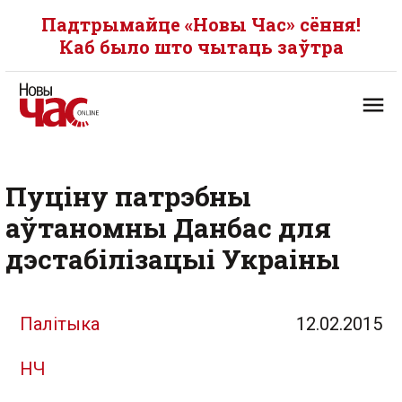
Падтрымайце «Новы Час» сёння!
Каб было што чытаць заўтра
Пуціну патрэбны
аўтаномны Данбас для
дэстабілізацыі Украіны
Палітыка
12.02.2015
НЧ