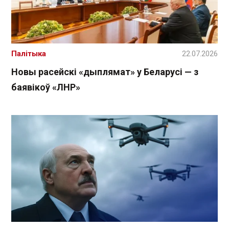
Палітыка
22.07.2026
Новы расейскі «дыплямат» у Беларусі — з
баявікоў «ЛНР»