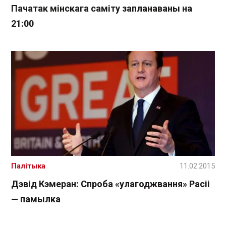
Пачатак мінскага саміту запланаваны на
21:00
Палітыка
11.02.2015
Дэвід Кэмеран: Спроба «улагоджвання» Расіі
— памылка