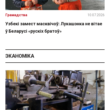
Грамадства
10.07.2026
Узбекі замест масквічоў: Лукашэнка не вітае
ў Беларусі «рускіх братоў»
ЭКАНОМІКА