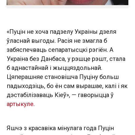
«Пуцін не хоча падзелу Украіны дзеля
ўласнай выгоды. Расія не змагла б
забяспечваць сепаратысцкі рэгіён. А
Украіна без Данбаса, у рэшце рэшт, стала
б аднастайнай і жыццяздольнай.
Цяперашняе становішча Пуціну больш
падыходзіць, бо ён сам вырашае, калі і як
дэстабілізаваць Кіеў», — гаворыцца ў
артыкуле
.
Яшчэ з красавіка мінулага года Пуцін