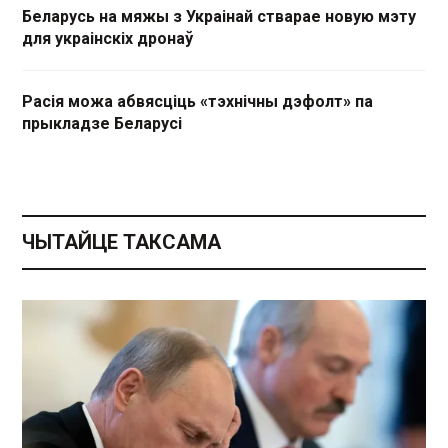
Беларусь на мяжы з Украінай стварае новую мэту
для украінскіх дронаў
Расія можа абвясціць «тэхнічны дэфолт» па
прыкладзе Беларусі
ЧЫТАЙЦЕ ТАКСАМА