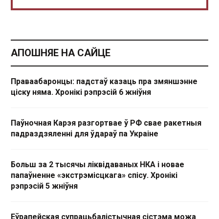
АПОШНЯЕ НА САЙЦЕ
Праваабаронцы: падстаў казаць пра змяншэнне
ціску няма. Хронікі рэпрэсій 6 жніўня
Паўночная Карэя разгортвае ў РФ свае ракетныя
падраздзяленні для ўдараў па Украіне
Больш за 2 тысячы ліквідаваных НКА і новае
папаўненне «экстрэмісцкага» спісу. Хронікі
рэпрэсій 5 жніўня
Еўрапейская супрацьбалістычная сістэма можа