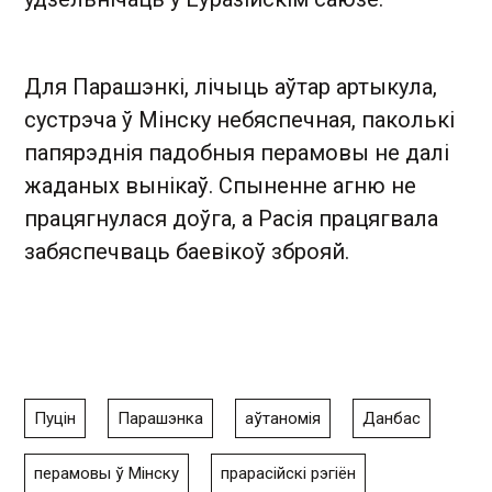
Для Парашэнкі, лічыць аўтар артыкула,
сустрэча ў Мінску небяспечная, паколькі
папярэднія падобныя перамовы не далі
жаданых вынікаў. Спыненне агню не
працягнулася доўга, а Расія працягвала
забяспечваць баевікоў зброяй.
Пуцін
Парашэнка
аўтаномія
Данбас
перамовы ў Мінску
прарасійскі рэгіён