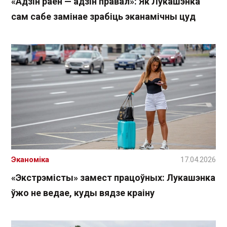
«Адзін раён — адзін правал»: Як Лукашэнка
сам сабе замінае зрабіць эканамічны цуд
Эканоміка
17.04.2026
«Экстрэмісты» замест працоўных: Лукашэнка
ўжо не ведае, куды вядзе краіну