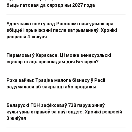
быць гатовая да сярэдзіны 2027 года
Удзельнікі злёту пад Расонамі паведамілі пра
збіццё і прыніжэнні пасля затрыманняў. Хронікі
рэпрэсій 4 жніўня
Перамовы ў Каракасе. Ці можа венесуэльскі
сцэнар стаць прыкладам для Беларусі?
Рэха вайны: Траціна малога бізнесу ў Расіі
задумалася аб закрыцці або продажы
Беларускі ПЭН зафіксаваў 738 парушэнняў
культурных правоў за паўгоддзе. Хронікі рэпрэсій
3 жніўня