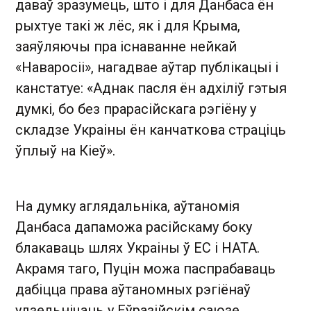
даваў зразумець, што і для Данбаса ён
рыхтуе такі ж лёс, як і для Крыма,
заяўляючы пра існаванне нейкай
«Наваросіі», нагадвае аўтар публікацыі і
канстатуе: «Аднак пасля ён адхіліў гэтыя
думкі, бо без прарасійскага рэгіёну у
складзе Украіны ён канчаткова страціць
ўплыў на Кіеў».
На думку аглядальніка, аўтаномія
Данбаса дапаможа расійскаму боку
блакаваць шлях Украіны ў ЕС і НАТА.
Акрамя таго, Пуцін можа паспрабаваць
дабіцца права аўтаномных рэгіёнаў
удзельнічаць у Еўразійскім саюзе.