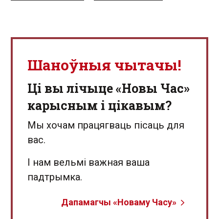
Шаноўныя чытачы!
Ці вы лічыце «Новы Час»
карысным і цікавым?
Мы хочам працягваць пісаць для
вас.
І нам вельмі важная ваша
падтрымка.
Дапамагчы «Новаму Часу»