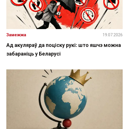
Замежжа
19.07.2026
Ад акуляраў да поціску рукі: што яшчэ можна
забараніць у Беларусі