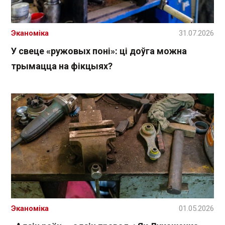
Эканоміка
31.07.2026
У свеце «ружовых поні»: ці доўга можна
трымацца на фікцыях?
Эканоміка
01.05.2026