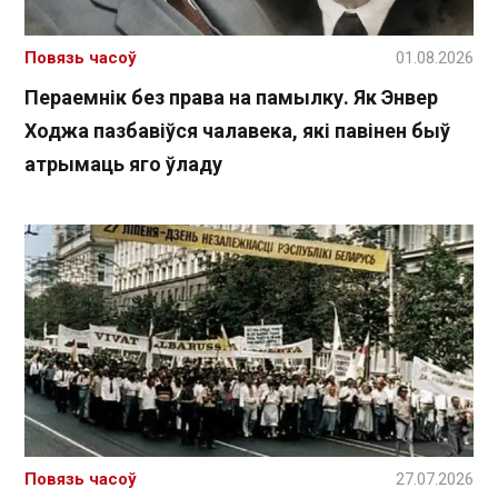
Повязь часоў
01.08.2026
Пераемнік без права на памылку. Як Энвер
Ходжа пазбавіўся чалавека, які павінен быў
атрымаць яго ўладу
Повязь часоў
27.07.2026