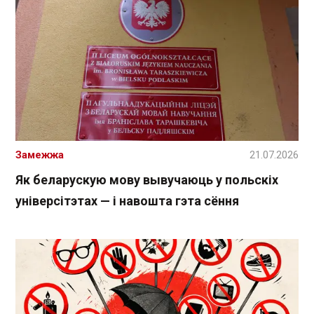
Замежжа
21.07.2026
Як беларускую мову вывучаюць у польскіх
універсітэтах — і навошта гэта сёння