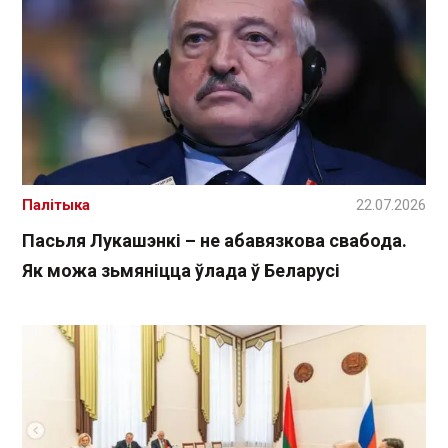
Палітыка
22.07.2026
Пасьля Лукашэнкі – не абавязкова свабода.
Як можа зьмяніцца ўлада ў Беларусі