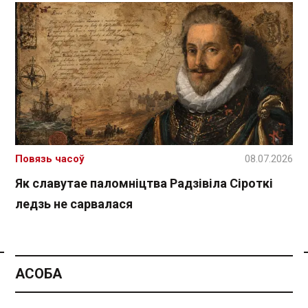
Повязь часоў
08.07.2026
Як славутае паломніцтва Радзівіла Сіроткі
ледзь не сарвалася
Спасылка без VPN
АСОБА