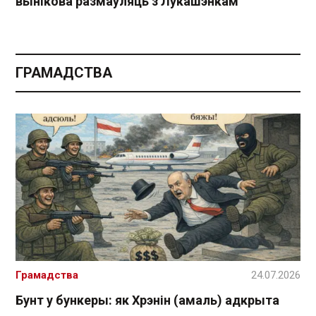
вынікова размаўляць з Лукашэнкам
ГРАМАДСТВА
Грамадства
24.07.2026
Бунт у бункеры: як Хрэнін (амаль) адкрыта