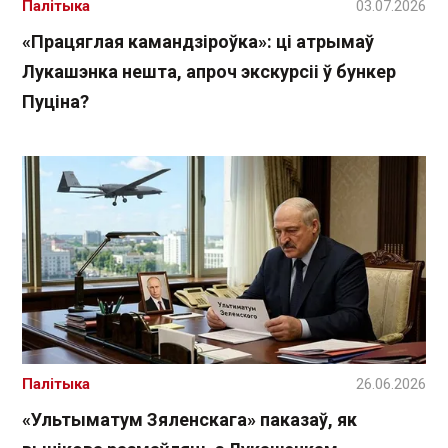
Палітыка
03.07.2026
«Працяглая камандзіроўка»: ці атрымаў
Лукашэнка нешта, апроч экскурсіі ў бункер
Пуціна?
Палітыка
26.06.2026
«Ультыматум Зяленскага» паказаў, як