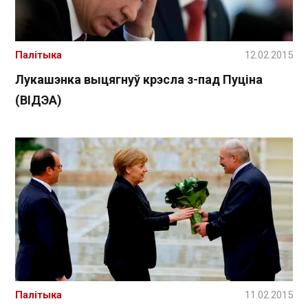
Палітыка
12.02.2015
Лукашэнка выцягнуў крэсла з-пад Пуціна
(ВІДЭА)
Палітыка
11.02.2015