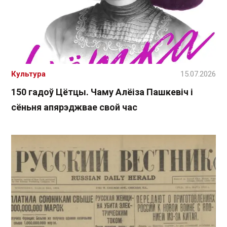
Культура
15.07.2026
150 гадоў Цётцы. Чаму Алёіза Пашкевіч і
сёньня апярэджвае свой час