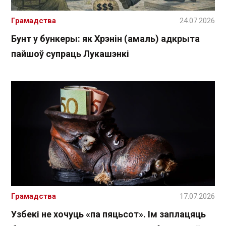
Грамадства
24.07.2026
Бунт у бункеры: як Хрэнін (амаль) адкрыта
пайшоў супраць Лукашэнкі
Грамадства
17.07.2026
Узбекі не хочуць «па пяцьсот». Ім заплацяць