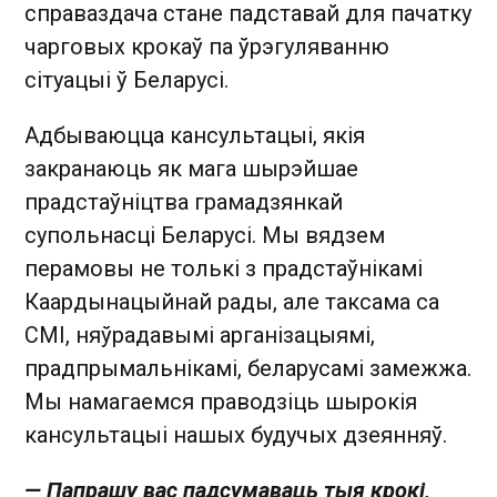
справаздача стане падставай для пачатку
чарговых крокаў па ўрэгуляванню
сітуацыі ў Беларусі.
Адбываюцца кансультацыі, якія
закранаюць як мага шырэйшае
прадстаўніцтва грамадзянкай
супольнасці Беларусі. Мы вядзем
перамовы не толькі з прадстаўнікамі
Каардынацыйнай рады, але таксама са
СМІ, няўрадавымі арганізацыямі,
прадпрымальнікамі, беларусамі замежжа.
Мы намагаемся праводзіць шырокія
кансультацыі нашых будучых дзеянняў.
— Папрашу вас падсумаваць тыя крокі,