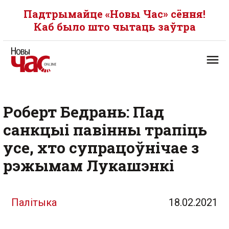
Падтрымайце «Новы Час» сёння!
Каб было што чытаць заўтра
Роберт Бедрань: Пад
санкцыі павінны трапіць
усе, хто супрацоўнічае з
рэжымам Лукашэнкі
Палітыка
18.02.2021