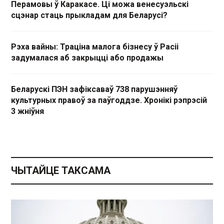
Перамовы ў Каракасе. Ці можа венесуэльскі
сцэнар стаць прыкладам для Беларусі?
Рэха вайны: Траціна малога бізнесу ў Расіі
задумалася аб закрыцці або продажы
Беларускі ПЭН зафіксаваў 738 парушэнняў
культурных правоў за паўгоддзе. Хронікі рэпрэсій
3 жніўня
ЧЫТАЙЦЕ ТАКСАМА