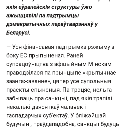
якія еўрапейскія структуры ўжо
ажыццявілі па падтрымцы
дэмакратычных пераўтварэнняў у
Беларусі.
—
Уся фінансавая падтрымка рэжыму з
боку ЕС прыпыненая. Раней
супрацоўніцтва з афіцыйным Мінскам
праводзілася па прынцыпе «крытычнае
заангажаванне», цяпер усе супольныя
праекты спыненыя. Па-трэцяе, нельга
забываць пра санкцыі, пад якія трапілі
некалькі дзясяткаў чалавек і
гаспадарчых суб’ектаў. У бліжэйшай
будучыні, праўдападобна, санкцыі будуць