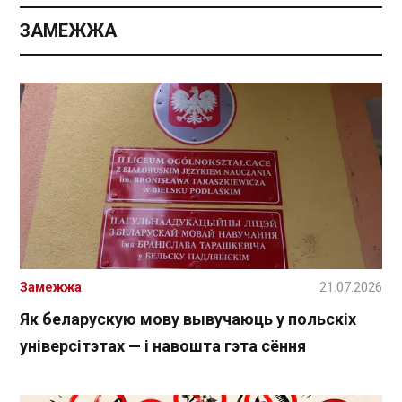
ЗАМЕЖЖА
Замежжа
21.07.2026
Як беларускую мову вывучаюць у польскіх
універсітэтах — і навошта гэта сёння