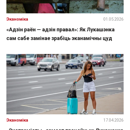
Эканоміка
01.05.2026
«Адзін раён — адзін правал»: Як Лукашэнка
сам сабе замінае зрабіць эканамічны цуд
Эканоміка
17.04.2026