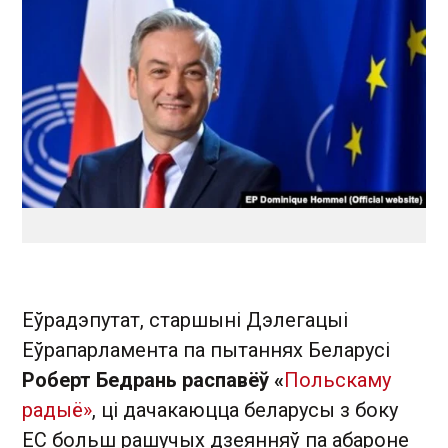
Еўрадэпутат, старшыні Дэлегацыі
Еўрапарламента па пытаннях Беларусі
Роберт Бедрань распавёў «
Польскаму
радыё»
, ці дачакаюцца беларусы з боку
ЕС больш рашучых дзеянняў па абароне