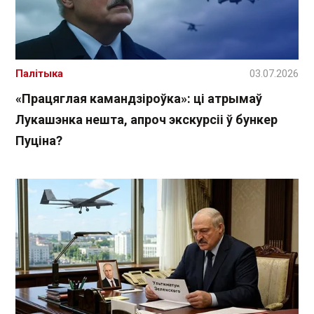
Палітыка
03.07.2026
«Працяглая камандзіроўка»: ці атрымаў
Лукашэнка нешта, апроч экскурсіі ў бункер
Пуціна?