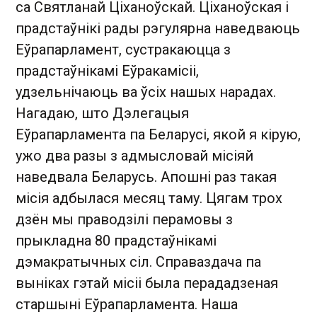
са Святланай Ціханоўскай. Ціханоўская і
прадстаўнікі рады рэгулярна наведваюць
Еўрапарламент, сустракаюцца з
прадстаўнікамі Еўракамісіі,
удзельнічаюць ва ўсіх нашых нарадах.
Нагадаю, што Дэлегацыя
Еўрапарламента па Беларусі, якой я кірую,
ужо два разы з адмысловай місіяй
наведвала Беларусь. Апошні раз такая
місія адбылася месяц таму. Цягам трох
дзён мы праводзілі перамовы з
прыкладна 80 прадстаўнікамі
дэмакратычных сіл. Справаздача па
выніках гэтай місіі была перададзеная
старшыні Еўрапарламента. Наша