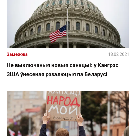
Замежжа
18.02.2021
Не выключаныя новыя санкцыі: у Кангрэс
ЗША ўнесеная рэзалюцыя па Беларусі