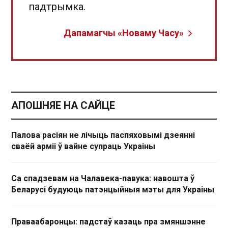
падтрымка.
Дапамагчы «Новаму Часу»
АПОШНЯЕ НА САЙЦЕ
Палова расіян не лічыць паспяховымі дзеянні
сваёй арміі ў вайне супраць Украіны
Са спадзевам на Чалавека-павука: навошта ў
Беларусі будуюць патэнцыйныя мэты для Украіны
Праваабаронцы: падстаў казаць пра змяншэнне