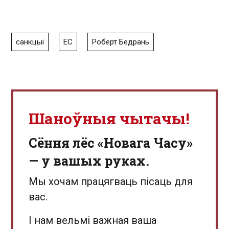
санкцыі
ЕС
Роберт Бедрань
Шаноўныя чытачы!
Сёння лёс «Новага Часу»
— у вашых руках.
Мы хочам працягваць пісаць для
вас.
І нам вельмі важная ваша