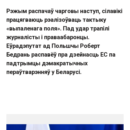
Рэжым распачаў чарговы наступ, сілавікі
працягваюць рэалізоўваць тактыку
«выпаленага поля». Пад удар трапілі
журналісты і праваабаронцы.
Еўрадэпутат ад Польшчы Роберт
Бедрань распавёў пра дзейнасць ЕС па
падтрымцы дэмакратычных
пераўтварэнняў у Беларусі.