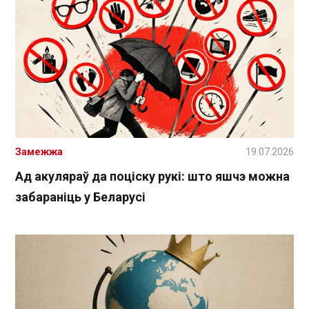
Замежжа
19.07.2026
Ад акуляраў да поціску рукі: што яшчэ можна
забараніць у Беларусі