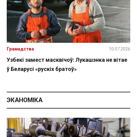
Грамадства
10.07.2026
Узбекі замест масквічоў: Лукашэнка не вітае
ў Беларусі «рускіх братоў»
ЭКАНОМІКА