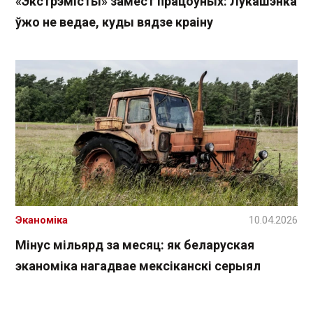
«Экстрэмісты» замест працоўных: Лукашэнка
ўжо не ведае, куды вядзе краіну
Эканоміка
10.04.2026
Мінус мільярд за месяц: як беларуская
эканоміка нагадвае мексіканскі серыял