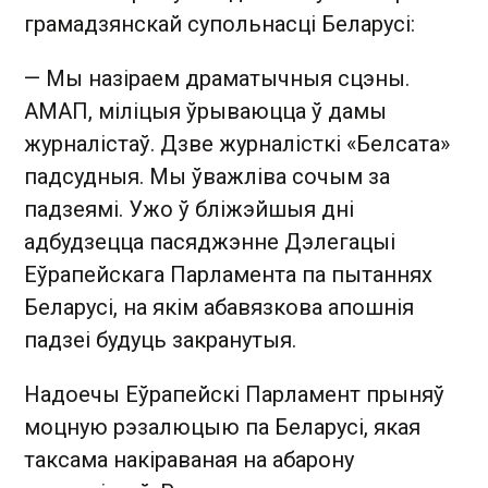
грамадзянскай супольнасці Беларусі:
— Мы назіраем драматычныя сцэны.
АМАП, міліцыя ўрываюцца ў дамы
журналістаў. Дзве журналісткі «Белсата»
падсудныя. Мы ўважліва сочым за
падзеямі. Ужо ў бліжэйшыя дні
адбудзецца пасяджэнне Дэлегацыі
Еўрапейскага Парламента па пытаннях
Беларусі, на якім абавязкова апошнія
падзеі будуць закранутыя.
Надоечы Еўрапейскі Парламент прыняў
моцную рэзалюцыю па Беларусі, якая
таксама накіраваная на абарону