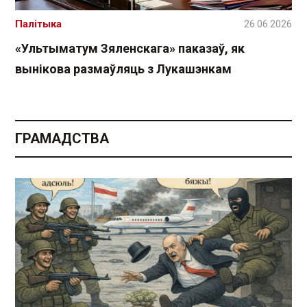
Палітыка
26.06.2026
«Ультыматум Зяленскага» паказаў, як
вынікова размаўляць з Лукашэнкам
ГРАМАДСТВА