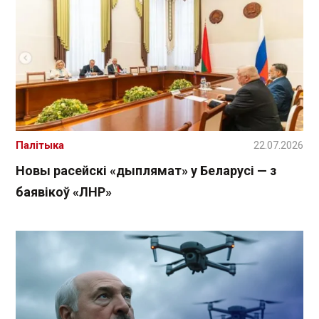
Палітыка
22.07.2026
Новы расейскі «дыплямат» у Беларусі — з
баявікоў «ЛНР»