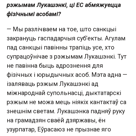
рэжымам Лукашэнкі, ці ЕС абмяжуецца
фізічнымі асобамі?
— Мы разлічваем на тое, што санкцыі
закрануць гаспадарчыя суб’екты. Агулам
пад санкцыі павінны трапіць усе, хто
супрацоўнічае з рэжымам Лукашэнкі. Тут
не павінна быць адрознення для
фізічных і юрыдычных асоб. Мэта адна —
ізаляваць рэжым Лукашэнкі ад
міжнароднай супольнасці, дыктатарскі
рэжым не можа мець ніякіх кантактаў са
знешнім светам. Лукашэнка падняў руку
на грамадзян сваёй дзяржавы, ён
узурпатар, Еўрасаюз не прызнае яго