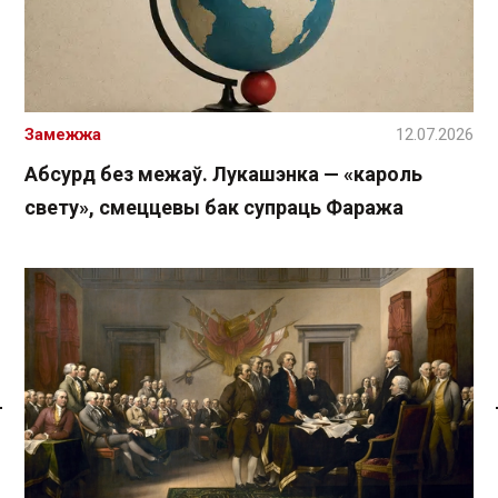
Замежжа
12.07.2026
Абсурд без межаў. Лукашэнка — «кароль
свету», смеццевы бак супраць Фаража
Спасылка без VPN