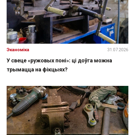
Эканоміка
31.07.2026
У свеце «ружовых поні»: ці доўга можна
трымацца на фікцыях?