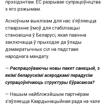
прэзідэнтам. ЕС разрывае супрацоўніцтва
з яго рэжымам.
Асноўным выклікам для нас з’яўляецца
стварэнне ўмоў для стабілізацыі
становішча ў Беларусі, якая павінна
заключацца ў прыходзе да ўлады
дэмакратычных сіл на падставе
народнага мандату.
—
Распрацоўваючы новы пакет санкцый, з
якімі беларускімі асяродкамі перадусім
супрацоўнічаюць структуры Еўрасаюза?
— Нашым найбліжэйшым партнёрам
з’яўляецца Каардынацыйная рада на чале