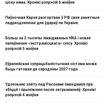
ціску няма. Хронікі рэпрэсій 6 жніўня
Паўночная Карэя разгортвае ў РФ свае ракетныя
падраздзяленні для ўдараў па Украіне
Больш за 2 тысячы ліквідаваных НКА і новае
папаўненне «экстрэмісцкага» спісу. Хронікі
рэпрэсій 5 жніўня
Еўрапейская супрацьбалістычная сістэма можа
быць гатовая да сярэдзіны 2027 года
Удзельнікі злёту пад Расонамі паведамілі пра
збіццё і прыніжэнні пасля затрыманняў. Хронікі
рэпрэсій 4 жніўня