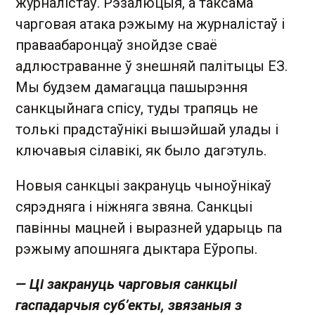
журналістаў. Рэзалюцыя, а таксама
чарговая атака рэжыму на журналістаў і
праваабаронцаў знойдзе сваё
адлюстраванне ў знешняй палітыцы ЕЗ.
Мы будзем дамагацца пашырэння
санкцыйнага спісу, туды трапяць не
толькі прадстаўнікі вышэйшай улады і
ключавыя сілавікі, як было дагэтуль.
Новыя санкцыі закрануць чыноўнікаў
сярэдняга і ніжняга звяна. Санкцыі
павінны мацней і выразней ударыць па
рэжыму апошняга дыктара Еўропы.
— Ці
закрануць
ч
арговыя санкцыі
гаспадарчыя суб’екты, звязаныя з