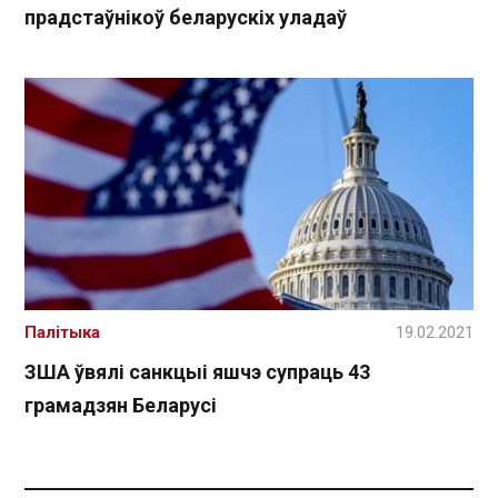
прадстаўнікоў беларускіх уладаў
Палітыка
19.02.2021
ЗША ўвялі санкцыі яшчэ супраць 43
грамадзян Беларусі