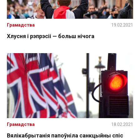
Грамадства
19.02.2021
Хлусня і рэпрэсіі — больш нічога
Грамадства
18.02.2021
Вялікабрытанія папоўніла санкцыйны спіс