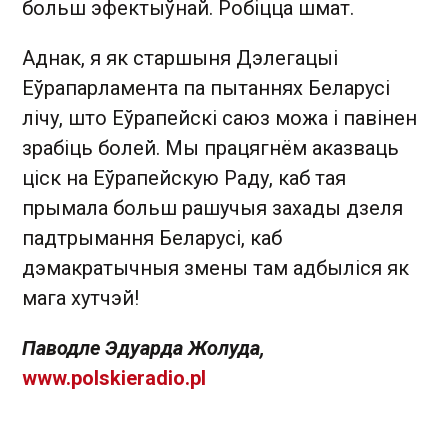
больш эфектыўнай. Робіцца шмат.
Аднак, я як старшыня Дэлегацыі
Еўрапарламента па пытаннях Беларусі
лічу, што Еўрапейскі саюз можа і павінен
зрабіць болей. Мы працягнём аказваць
ціск на Еўрапейскую Раду, каб тая
прымала больш рашучыя захады дзеля
падтрымання Беларусі, каб
дэмакратычныя змены там адбыліся як
мага хутчэй!
Паводле Эдуарда Жолуда,
www.polskieradio.pl