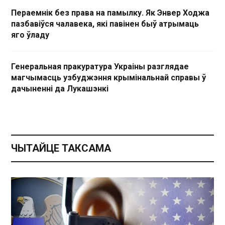
Пераемнік без права на памылку. Як Энвер Ходжа
пазбавіўся чалавека, які павінен быў атрымаць
яго ўладу
Генеральная пракуратура Украіны разглядае
магчымасць узбуджэння крымінальнай справы ў
дачыненні да Лукашэнкі
ЧЫТАЙЦЕ ТАКСАМА