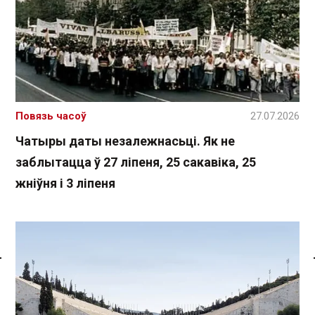
Повязь часоў
27.07.2026
Чатыры даты незалежнасьці. Як не
заблытацца ў 27 ліпеня, 25 сакавіка, 25
жніўня і 3 ліпеня
Спасылка без VPN