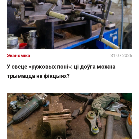
Эканоміка
31.07.2026
У свеце «ружовых поні»: ці доўга можна
трымацца на фікцыях?