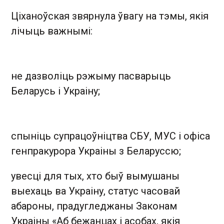
Ціханоўская звярнула ўвагу на тэмы, якія
лічыць важнымі:
не дазволіць рэжыму пасварыць
Беларусь і Украіну;
спыніць супрацоўніцтва СБУ, МУС і офіса
генпракурора Украіны з Беларуссю;
увесці для тых, хто быў вымушаны
выехаць ва Украіну, статус часовай
абароны, прадугледжаны Законам
Украіны «Аб бежанцах і асобах, якія