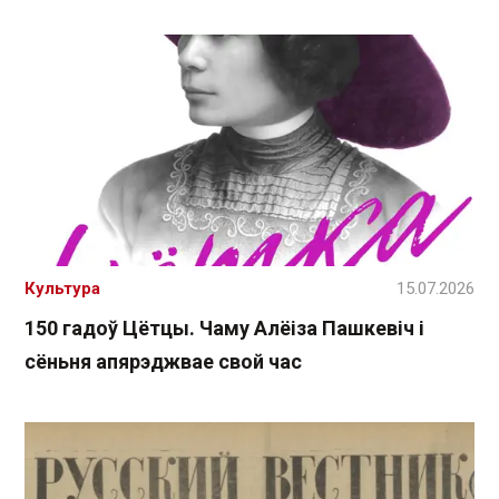
Культура
15.07.2026
150 гадоў Цётцы. Чаму Алёіза Пашкевіч і
сёньня апярэджвае свой час