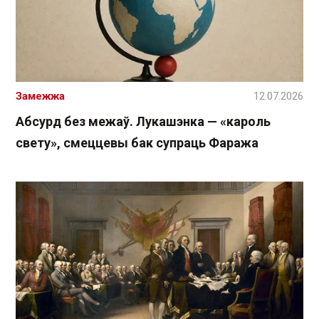
Замежжа
12.07.2026
Абсурд без межаў. Лукашэнка — «кароль
свету», смеццевы бак супраць Фаража