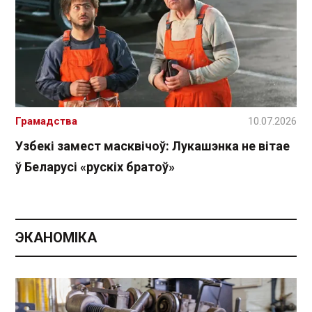
Грамадства
10.07.2026
Узбекі замест масквічоў: Лукашэнка не вітае
ў Беларусі «рускіх братоў»
ЭКАНОМІКА