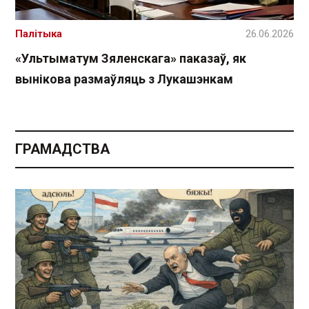
Палітыка
26.06.2026
«Ультыматум Зяленскага» паказаў, як
вынікова размаўляць з Лукашэнкам
ГРАМАДСТВА