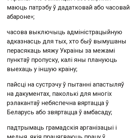
маюць патрэбу ў дадатковай або часовай
абароне»;
часова выключыць адміністрацыйную
адказнасць для тых, хто быў вымушаны
перасякаць мяжу Украіны за межамі
пунктаў пропуску, калі яны плануюць
выехаць у іншую краіну;
пайсці на сустрэчу ў пытанні апастыляў
на дакументах, паколькі для многіх
рэлакантаў небяспечна вяртацца ў
Беларусь або звяртацца ў амбасаду;
падтрымаць грамадскія арганізацыі і
медыя, якія працягваюць працу ў