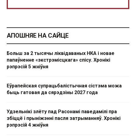
АПОШНЯЕ НА САЙЦЕ
Больш за 2 тысячы ліквідаваных НКА і новае
папаўненне «экстрэмісцкага» спісу. Хронікі
рэпрэсій 5 жніўня
Еўрапейская супрацьбалістычная сістэма можа
быць гатовая да сярэдзіны 2027 года
Удзельнікі злёту пад Расонамі паведамілі пра
збіццё і прыніжэнні пасля затрыманняў. Хронікі
рэпрэсій 4 жніўня