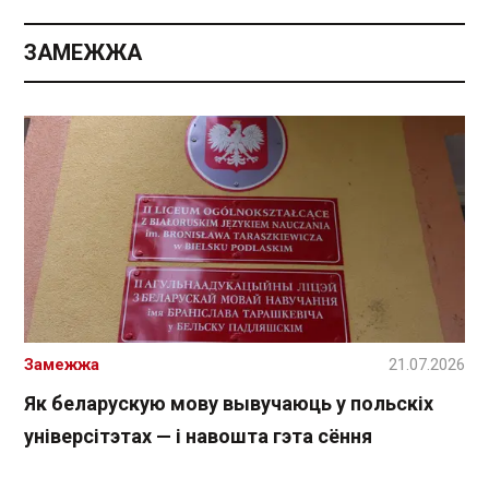
ЗАМЕЖЖА
Замежжа
21.07.2026
Як беларускую мову вывучаюць у польскіх
універсітэтах — і навошта гэта сёння