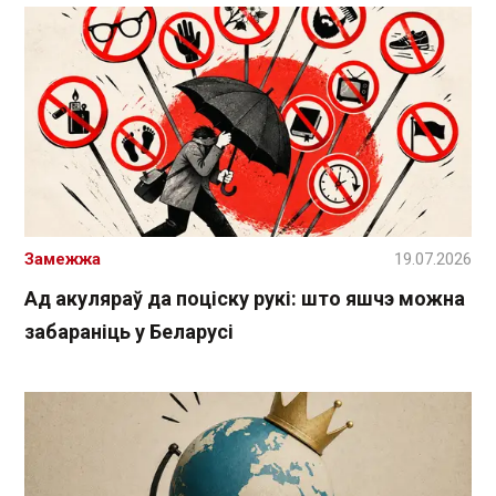
Замежжа
19.07.2026
Ад акуляраў да поціску рукі: што яшчэ можна
забараніць у Беларусі