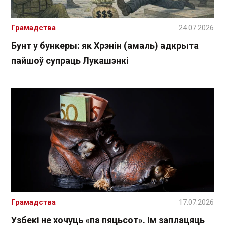
Грамадства
24.07.2026
Бунт у бункеры: як Хрэнін (амаль) адкрыта
пайшоў супраць Лукашэнкі
Грамадства
17.07.2026
Узбекі не хочуць «па пяцьсот». Ім заплацяць