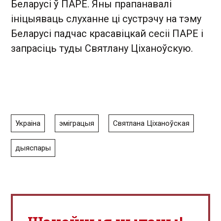
Беларусі ў ПАРЕ. Яны прапанавалі
ініцыяваць слуханне ці сустрэчу на тэму
Беларусі падчас красавіцкай сесіі ПАРЕ і
запрасіць туды Святлану Ціханоўскую.
Украіна
эміграцыя
Святлана Ціханоўская
дыяспары