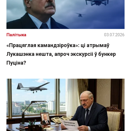
Палітыка
03.07.2026
«Працяглая камандзіроўка»: ці атрымаў
Лукашэнка нешта, апроч экскурсіі ў бункер
Пуціна?