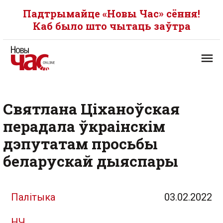
Падтрымайце «Новы Час» сёння!
Каб было што чытаць заўтра
Святлана Ціханоўская
перадала ўкраінскім
дэпутатам просьбы
беларускай дыяспары
Палітыка
03.02.2022
НЧ