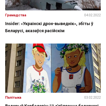
Грамадства
04.02.2022
Insider: «Украінскі дрон-выведнік», збіты ў
Беларусі, аказаўся расійскім
Палітыка
03.02.2022
Валерый Карбалевіч: Ці з'яўляецца беларускі