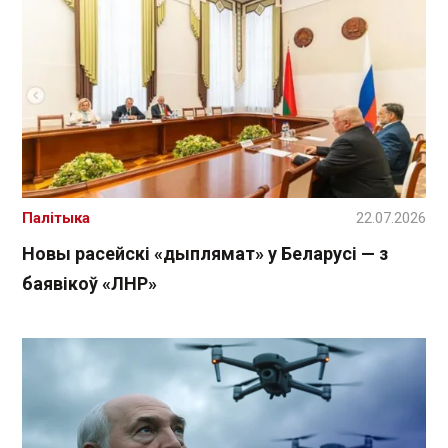
Палітыка
22.07.2026
Новы расейскі «дыплямат» у Беларусі — з
баявікоў «ЛНР»