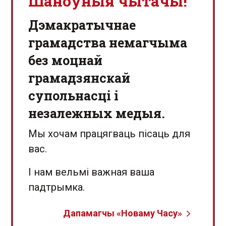
Шаноўныя чытачы!
Дэмакратычнае
грамадства немагчыма
без моцнай
грамадзянскай
супольнасці і
незалежных медыя.
Мы хочам працягваць пісаць для
вас.
І нам вельмі важная ваша
падтрымка.
Дапамагчы «Новаму Часу»