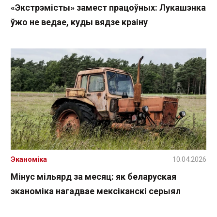
«Экстрэмісты» замест працоўных: Лукашэнка
ўжо не ведае, куды вядзе краіну
Эканоміка
10.04.2026
Мінус мільярд за месяц: як беларуская
эканоміка нагадвае мексіканскі серыял