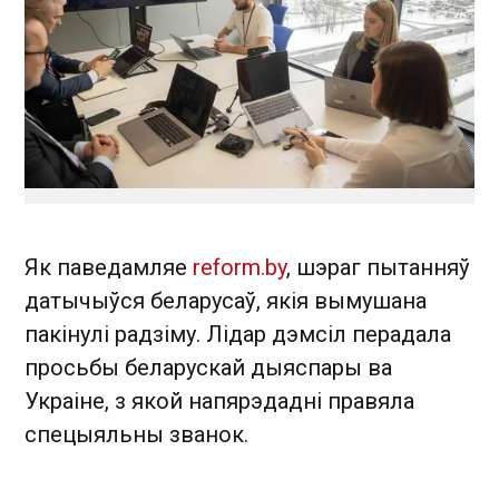
Як паведамляе
reform.by
, шэраг пытанняў
датычыўся беларусаў, якія вымушана
пакінулі радзіму. Лідар дэмсіл перадала
просьбы беларускай дыяспары ва
Украіне, з якой напярэдадні правяла
спецыяльны званок.