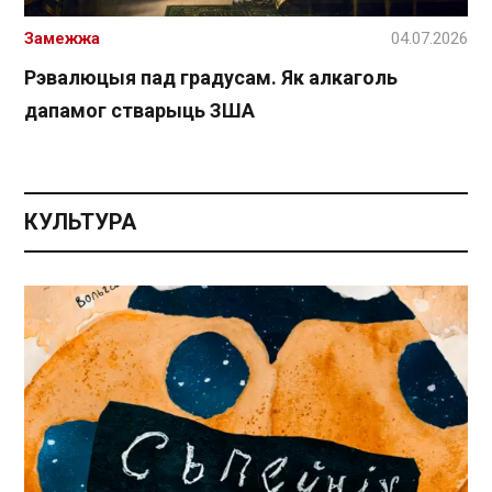
Замежжа
04.07.2026
Рэвалюцыя пад градусам. Як алкаголь
дапамог стварыць ЗША
КУЛЬТУРА