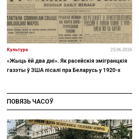
Культура
25.06.2026
«Жыць ёй два дні». Як расейскія эмігранцкія
газэты ў ЗША пісалі пра Беларусь у 1920-х
ПОВЯЗЬ ЧАСОЎ