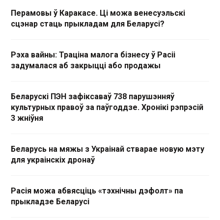
Перамовы ў Каракасе. Ці можа венесуэльскі
сцэнар стаць прыкладам для Беларусі?
Рэха вайны: Траціна малога бізнесу ў Расіі
задумалася аб закрыцці або продажы
Беларускі ПЭН зафіксаваў 738 парушэнняў
культурных правоў за паўгоддзе. Хронікі рэпрэсій
3 жніўня
Беларусь на мяжы з Украінай стварае новую мэту
для украінскіх дронаў
Расія можа абвясціць «тэхнічны дэфолт» па
прыкладзе Беларусі