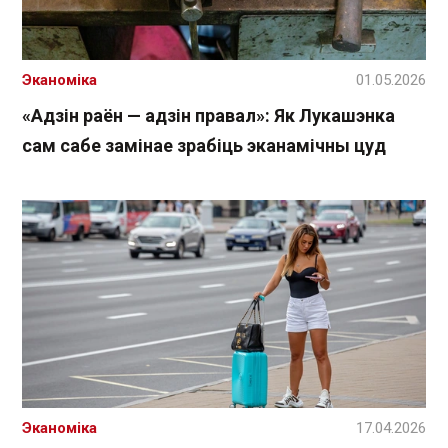
Эканоміка
01.05.2026
«Адзін раён — адзін правал»: Як Лукашэнка
сам сабе замінае зрабіць эканамічны цуд
Эканоміка
17.04.2026