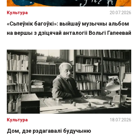
Культура
20.07.2026
«Сьпеўнік багоўкі»: выйшаў музычны альбом
на вершы з дзіцячай анталогіі Вольгі Гапеевай
Культура
18.07.2026
Дом, дзе рэдагавалі будучыню