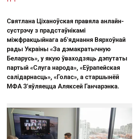
Святлана Ціханоўская правяла анлайн-
сустрэчу з прадстаўнікамі
міжфракцыйнага аб'яднання Вярхоўнай
рады Украіны «За дэмакратычную
Беларусь», у якую ўваходзяць дэпутаты
партый «Слуга народа», «Еўрапейская
салідарнасць», «Голас», а старшынёй
МФА З'яўляецца Аляксей Ганчарэнка.