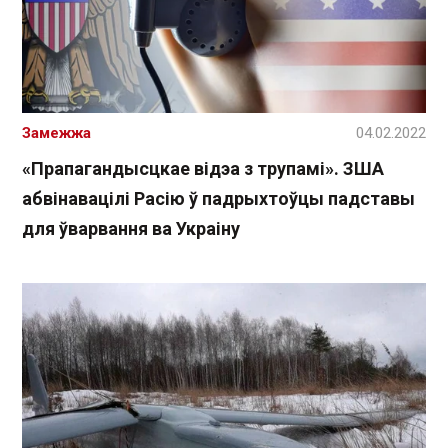
Замежжа
04.02.2022
«Прапагандысцкае відэа з трупамі». ЗША
абвінавацілі Расію ў падрыхтоўцы падставы
для ўварвання ва Украіну