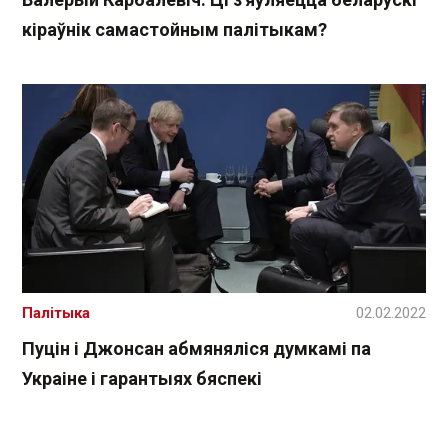
кіраўнік самастойным палітыкам?
Палітыка
02.02.2022
Пуцін і Джонсан абмяняліся думкамі па
Украіне і гарантыях бяспекі