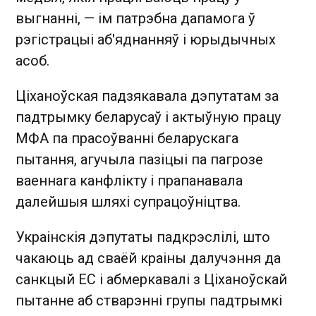
выгнанні, — ім патрэбна дапамога ў
рэгістрацыі аб'яднанняў і юрыдычных
асоб.
Ціханоўская падзякавала дэпутатам за
падтрымку беларусаў і актыўную працу
МФА па прасоўванні беларускага
пытання, агучыла пазіцыі па пагрозе
ваеннага канфлікту і прапанавала
далейшыя шляхі супрацоўніцтва.
Украінскія дэпутаты падкрэслілі, што
чакаюць ад сваёй краіны далучэння да
санкцый ЕС і абмеркавалі з Ціханоўскай
пытанне аб стварэнні групы падтрымкі