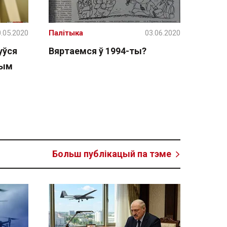
.05.2020
Палітыка
03.06.2020
уўся
Вяртаемся ў 1994-ты?
чым
Больш публікацый па тэме