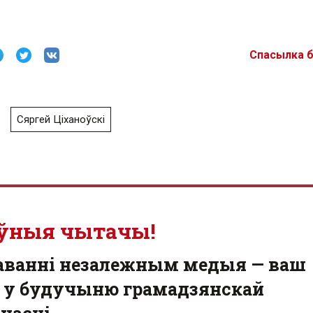
Спасылка 
Сяргей Ціханоўскі
ўныя чытачы!
аванні незалежным медыя — ваш
 у будучыню грамадзянскай