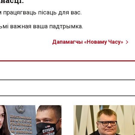
насці.
 працягваць пісаць для вас.
льмі важная ваша падтрымка.
Дапамагчы «Новаму Часу»