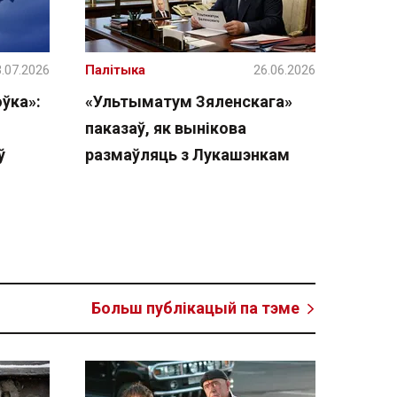
.07.2026
Палітыка
26.06.2026
ўка»:
«Ультыматум Зяленскага»
паказаў, як вынікова
ў
размаўляць з Лукашэнкам
Больш публікацый па тэме