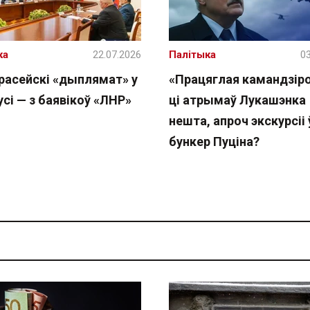
ка
22.07.2026
Палітыка
03
расейскі «дыплямат» у
«Працяглая камандзіро
сі — з баявікоў «ЛНР»
ці атрымаў Лукашэнка
нешта, апроч экскурсіі 
бункер Пуціна?