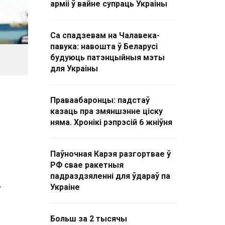
арміі ў вайне супраць Украіны
Са спадзевам на Чалавека-
павука: навошта ў Беларусі
будуюць патэнцыйныя мэты
для Украіны
Праваабаронцы: падстаў
казаць пра змяншэнне ціску
няма. Хронікі рэпрэсій 6 жніўня
Паўночная Карэя разгортвае ў
РФ свае ракетныя
падраздзяленні для ўдараў па
ў
Украіне
Больш за 2 тысячы