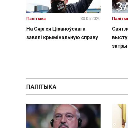
Палітыка
30.05.2020
Паліты
На Сяргея Ціханоўскага
Святл
завялі крымінальную справу
выступ
затры
ПАЛІТЫКА