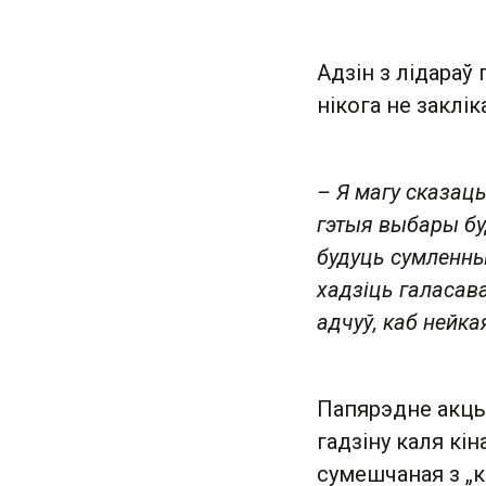
Адзін з лідараў
нікога не заклік
– Я магу сказац
гэтыя выбары бу
будуць сумленным
хадзіць галасава
адчуў, каб нейк
Папярэдне акцыя
гадзіну каля кі
сумешчаная з „