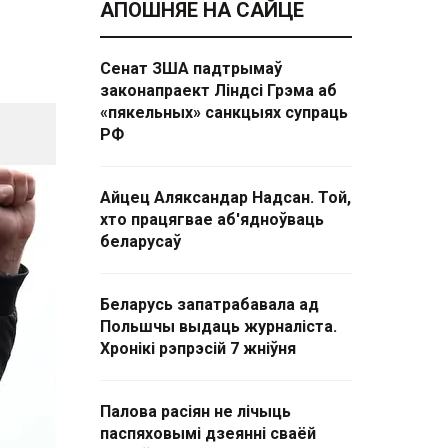
АПОШНЯЕ НА САЙЦЕ
Сенат ЗША падтрымаў
законапраект Ліндсі Грэма аб
«пякельных» санкцыях супраць
РФ
Айцец Аляксандар Надсан. Той,
хто працягвае аб'ядноўваць
беларусаў
Беларусь запатрабавала ад
Польшчы выдаць журналіста.
Хронікі рэпрэсій 7 жніўня
Палова расіян не лічыць
паспяховымі дзеянні сваёй