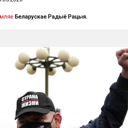
амляе
Беларускае Радыё Рацыя.