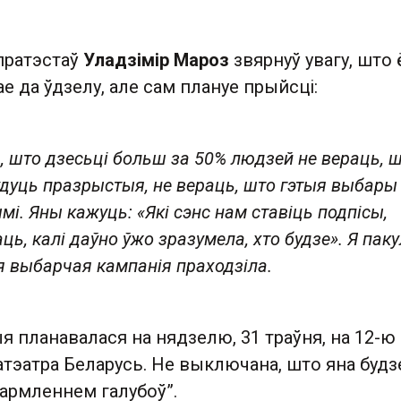
 пратэстаў
Уладзімір Мароз
звярнуў увагу, што 
ае да ўдзелу, але сам плануе прыйсці:
ь, што дзесьці больш за 50% людзей не вераць, 
дуць празрыстыя, не вераць, што гэтыя выбары
і. Яны кажуць: «Які сэнс нам ставіць подпісы,
ць, калі даўно ўжо зразумела, хто будзе». Я паку
ая выбарчая кампанія праходзіла.
 планавалася на нядзелю, 31 траўня, на 12-ю
натэатра Беларусь. Не выключана, што яна будз
кармленнем галубоў”.