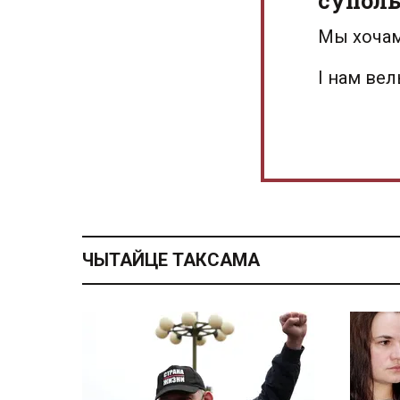
суполь
Мы хочам
І нам ве
ЧЫТАЙЦЕ ТАКСАМА