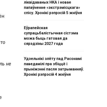
ліквідаваных НКА і новае
папаўненне «экстрэмісцкага»
спісу. Хронікі рэпрэсій 5 жніўня
ён
Еўрапейская
супрацьбалістычная сістэма
можа быць гатовая да
што
сярэдзіны 2027 года
Удзельнікі злёту пад Расонамі
ль не
паведамілі пра збіццё і
прыніжэнні пасля затрыманняў.
Хронікі рэпрэсій 4 жніўня
е