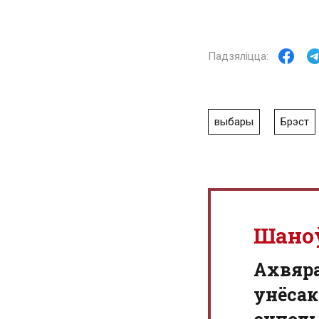
выбары
Брэст
Шано
Aхвяр
унёсак