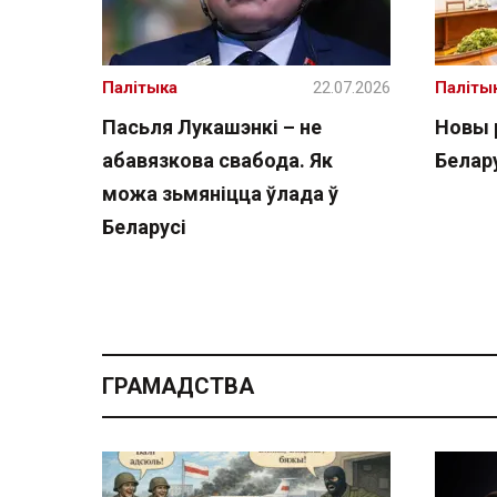
Палітыка
22.07.2026
Паліты
Пасьля Лукашэнкі – не
Новы 
абавязкова свабода. Як
Белару
можа зьмяніцца ўлада ў
Беларусі
ГРАМАДСТВА