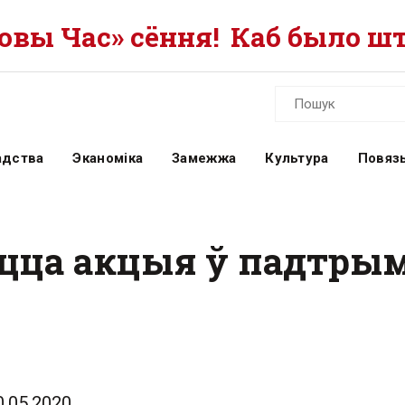
вы Час» сёння!
Каб было шт
адства
Эканоміка
Замежжа
Культура
Повязь
ецца акцыя ў падтры
0.05.2020