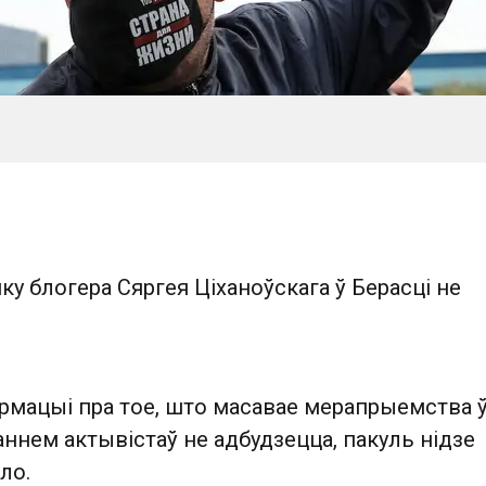
ку блогера Сяргея Ціханоўскага ў Берасці не
рмацыі пра тое, што масавае мерапрыемства 
аннем актывістаў не адбудзецца, пакуль нідзе
ло.