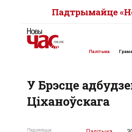
Падтрымайце «Но
Палітыка
Грам
У Брэсце адбудз
Ціханоўскага
Палітыка
3