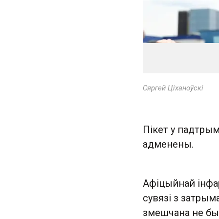
Сяргей Ціханоўскі
Пікет у падтрым
адменены.
Афіцыйнай інфа
сувязі з затрым
змешчана не бы