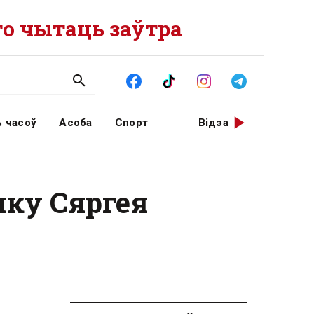
о чытаць заўтра
 часоў
Асоба
Спорт
Відэа
мку Сяргея