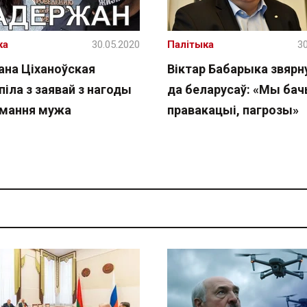
ка
30.05.2020
Палітыка
30
ана Ціханоўская
Віктар Бабарыка звярн
іла з заявай з нагоды
да беларусаў: «Мы ба
мання мужа
правакацыі, пагрозы»