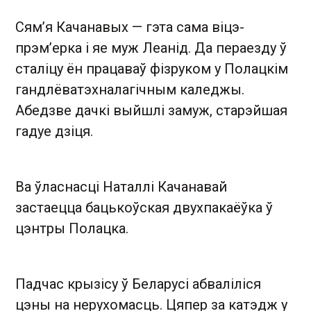
Сям’я Качанавых — гэта сама віцэ-
прэм’ерка і яе муж Леанід. Да пераезду ў
сталіцу ён працаваў фізруком у Полацкім
гандлёва­тэхналагічным каледжы.
Абедзве дачкі выйшлі замуж, старэйшая
гадуе дзіця.
Ва ўласнасці Наталлі Качанавай
застаецца бацькоўская двухпакаёўка ў
цэнтры Полацка.
Падчас крызісу ў Беларусі абваліліся
цэны на нерухомасць. Цяпер за катэдж у