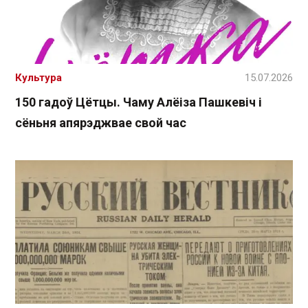
Культура
15.07.2026
150 гадоў Цётцы. Чаму Алёіза Пашкевіч і
сёньня апярэджвае свой час