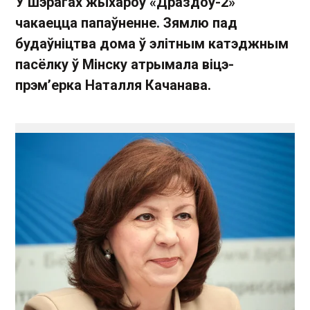
У шэрагах жыхароў «Драздоў-2»
чакаецца папаўненне. Зямлю пад
будаўніцтва дома ў элітным катэджным
пасёлку ў Мінску атрымала віцэ-
прэм’ерка Наталля Качанава.