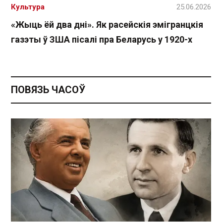
Культура
25.06.2026
«Жыць ёй два дні». Як расейскія эмігранцкія
газэты ў ЗША пісалі пра Беларусь у 1920-х
ПОВЯЗЬ ЧАСОЎ