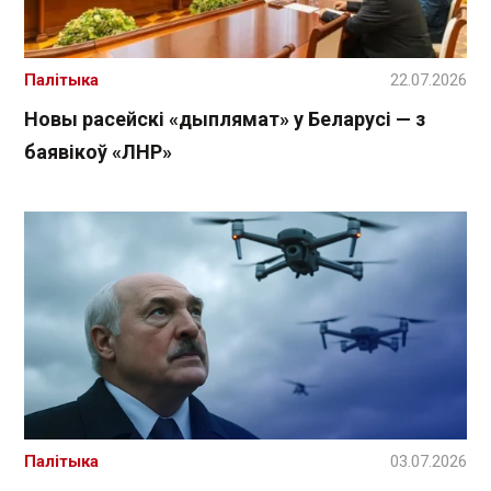
Палітыка
22.07.2026
Новы расейскі «дыплямат» у Беларусі — з
баявікоў «ЛНР»
Палітыка
03.07.2026