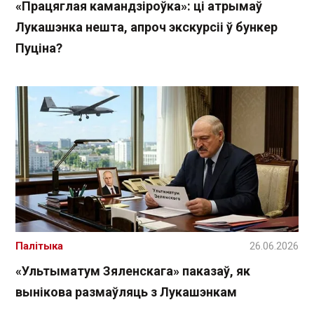
«Працяглая камандзіроўка»: ці атрымаў
Лукашэнка нешта, апроч экскурсіі ў бункер
Пуціна?
Палітыка
26.06.2026
«Ультыматум Зяленскага» паказаў, як
вынікова размаўляць з Лукашэнкам