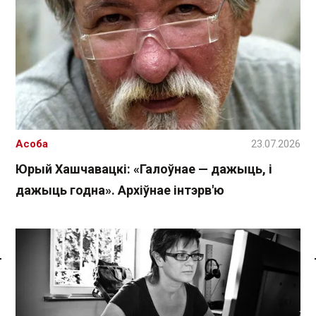
Асоба
23.07.2026
Юрый Хашчавацкі: «Галоўнае — дажыць, і
дажыць годна». Архіўнае інтэрв'ю
Спасылка без VPN