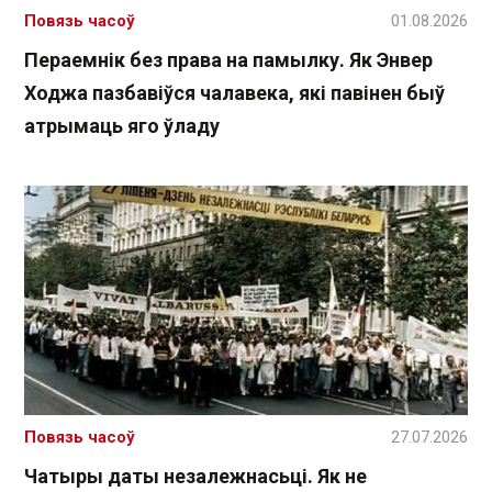
Повязь часоў
01.08.2026
Пераемнік без права на памылку. Як Энвер
Ходжа пазбавіўся чалавека, які павінен быў
атрымаць яго ўладу
Повязь часоў
27.07.2026
Чатыры даты незалежнасьці. Як не