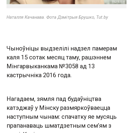
Наталля Качанава. Фота Дзмітрыя Брушко, Tut.by
Чыноўніцы выдзелілі надзел памерам
каля 15 сотак месяц таму, рашэннем
Мінгарвыканкама №3058 ад 13
кастрычніка 2016 года.
Нагадаем, зямля пад будаўніцтва
катэджаў у Мінску размяркоўваецца
наступным чынам: спачатку яе мусяць
прапанаваць шматдзетным сем’ям з