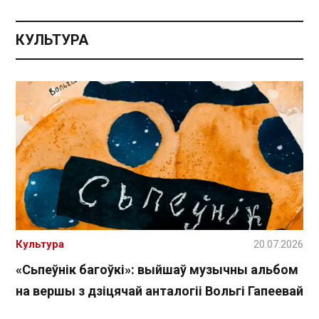
КУЛЬТУРА
Культура
20.07.2026
«Сьпеўнік багоўкі»: выйшаў музычны альбом
на вершы з дзіцячай анталогіі Вольгі Гапеевай