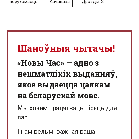
нерухомасць
Качанава
Дразды-2
Шаноўныя чытачы!
«Новы Час» — адно з
нешматлікіх выданняў,
якое выдаецца цалкам
на беларускай мове.
Мы хочам працягваць пісаць для
вас.
І нам вельмі важная ваша