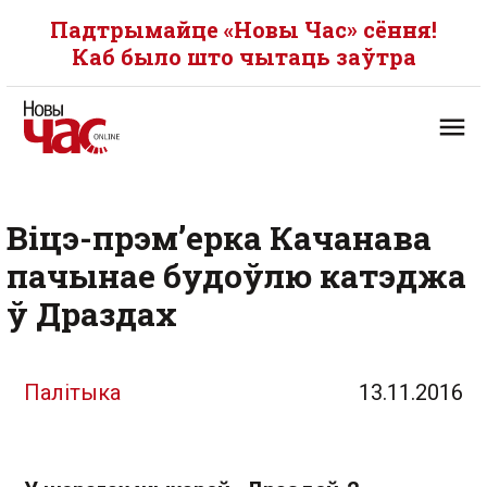
Падтрымайце «Новы Час» сёння!
Каб было што чытаць заўтра
Віцэ-прэм’ерка Качанава
пачынае будоўлю катэджа
ў Драздах
Палітыка
13.11.2016