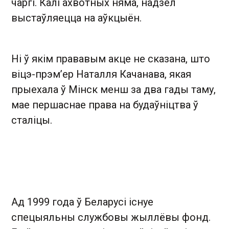
чаргі. Калі ахвотных няма, надзел
выстаўляецца на аўкцыён.
Ні ў якім прававым акце не сказана, што
віцэ-прэм’ер Наталля Качанава, якая
прыехала ў Мінск менш за два гады таму,
мае першаснае права на будаўніцтва ў
сталіцы.
Ад 1999 года ў Беларусі існуе
спецыяльны службовы жыллёвы фонд.