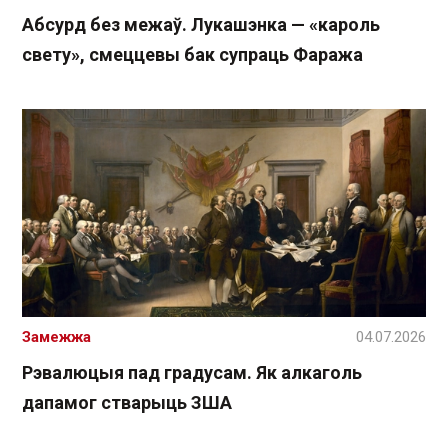
Абсурд без межаў. Лукашэнка — «кароль
свету», смеццевы бак супраць Фаража
Замежжа
04.07.2026
Рэвалюцыя пад градусам. Як алкаголь
дапамог стварыць ЗША