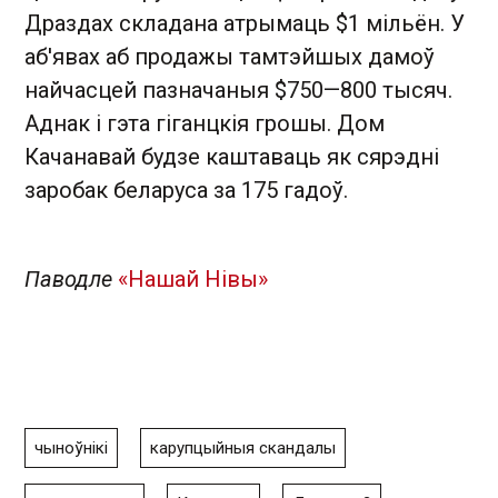
Драздах складана атрымаць $1 мільён. У
аб'явах аб продажы тамтэйшых дамоў
найчасцей пазначаныя $750—800 тысяч.
Аднак і гэта гіганцкія грошы. Дом
Качанавай будзе каштаваць як сярэдні
заробак беларуса за 175 гадоў.
Паводле
«Нашай Нівы»
чыноўнікі
карупцыйныя скандалы