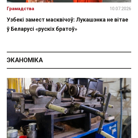
Грамадства
10.07.2026
Узбекі замест масквічоў: Лукашэнка не вітае
ў Беларусі «рускіх братоў»
ЭКАНОМІКА