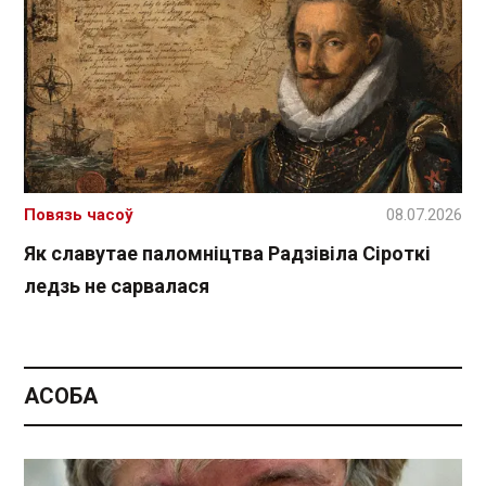
Повязь часоў
08.07.2026
Як славутае паломніцтва Радзівіла Сіроткі
ледзь не сарвалася
АСОБА