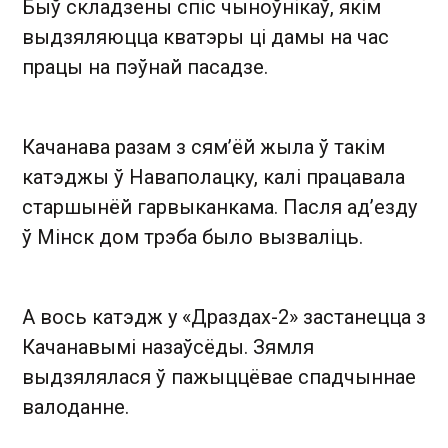
Быў складзены спіс чыноўнікаў, якім
выдзяляюцца кватэры ці дамы на час
працы на пэўнай пасадзе.
Качанава разам з сям’ёй жыла ў такім
катэджы ў Наваполацку, калі працавала
старшынёй гарвыканкама. Пасля ад’езду
ў Мінск дом трэба было вызваліць.
А вось катэдж у «Драздах-2» застанецца з
Качанавымі назаўсёды. Зямля
выдзялялася ў пажыццёвае спадчыннае
валоданне.