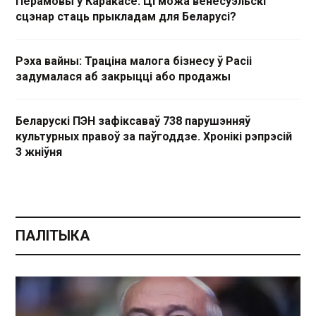
Перамовы ў Каракасе. Ці можа венесуэльскі
сцэнар стаць прыкладам для Беларусі?
Рэха вайны: Траціна малога бізнесу ў Расіі
задумалася аб закрыцці або продажы
Беларускі ПЭН зафіксаваў 738 парушэнняў
культурных правоў за паўгоддзе. Хронікі рэпрэсій
3 жніўня
ПАЛІТЫКА