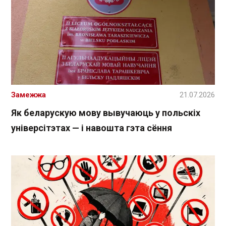
Замежжа
21.07.2026
Як беларускую мову вывучаюць у польскіх
універсітэтах — і навошта гэта сёння