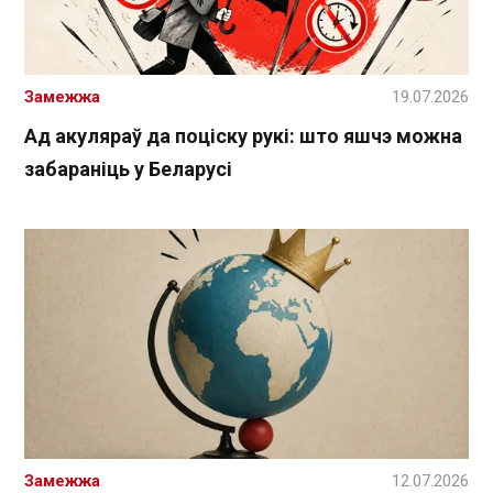
Замежжа
19.07.2026
Ад акуляраў да поціску рукі: што яшчэ можна
забараніць у Беларусі
Замежжа
12.07.2026