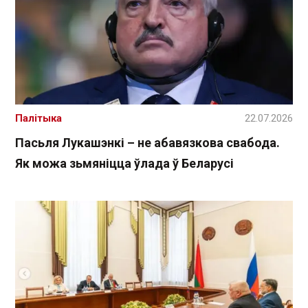
Палітыка
22.07.2026
Пасьля Лукашэнкі – не абавязкова свабода.
Як можа зьмяніцца ўлада ў Беларусі