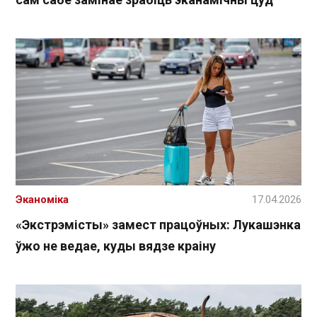
Эканоміка
17.04.2026
«Экстрэмісты» замест працоўных: Лукашэнка
ўжо не ведае, куды вядзе краіну