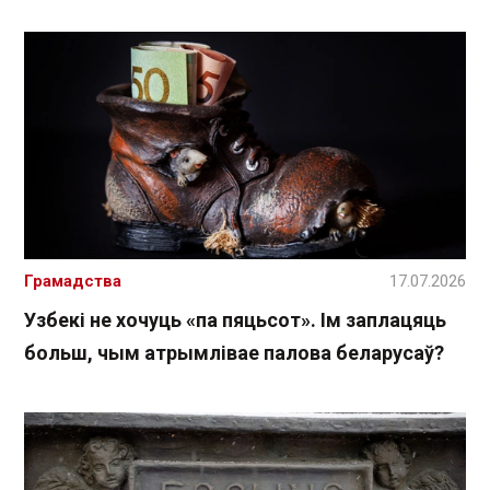
Грамадства
17.07.2026
Узбекі не хочуць «па пяцьсот». Ім заплацяць
больш, чым атрымлівае палова беларусаў?