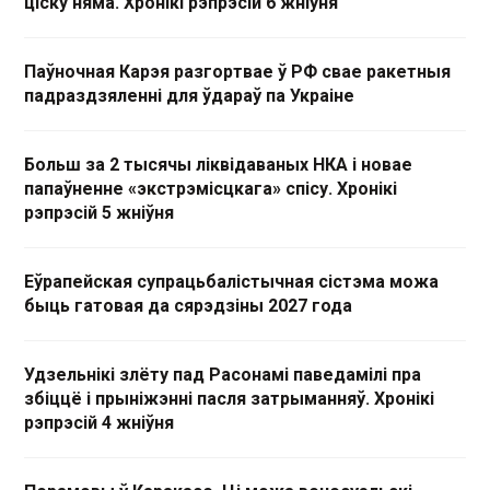
ціску няма. Хронікі рэпрэсій 6 жніўня
Паўночная Карэя разгортвае ў РФ свае ракетныя
падраздзяленні для ўдараў па Украіне
Больш за 2 тысячы ліквідаваных НКА і новае
папаўненне «экстрэмісцкага» спісу. Хронікі
рэпрэсій 5 жніўня
Еўрапейская супрацьбалістычная сістэма можа
быць гатовая да сярэдзіны 2027 года
Удзельнікі злёту пад Расонамі паведамілі пра
збіццё і прыніжэнні пасля затрыманняў. Хронікі
рэпрэсій 4 жніўня