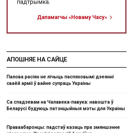
падтрымка.
Дапамагчы «Новаму Часу»
АПОШНЯЕ НА САЙЦЕ
Палова расіян не лічыць паспяховымі дзеянні
сваёй арміі ў вайне супраць Украіны
Са спадзевам на Чалавека-павука: навошта ў
Беларусі будуюць патэнцыйныя мэты для Украіны
Праваабаронцы: падстаў казаць пра змяншэнне