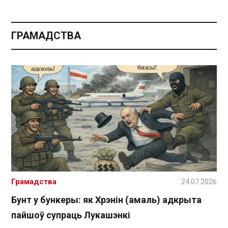
ГРАМАДСТВА
Грамадства
24.07.2026
Бунт у бункеры: як Хрэнін (амаль) адкрыта
пайшоў супраць Лукашэнкі