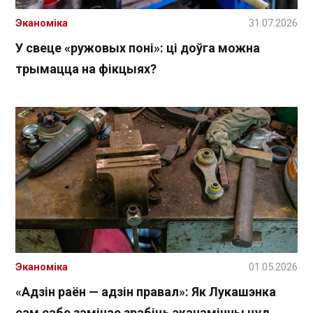
Эканоміка
31.07.2026
У свеце «ружовых поні»: ці доўга можна
трымацца на фікцыях?
Эканоміка
01.05.2026
«Адзін раён — адзін правал»: Як Лукашэнка
сам сабе замінае зрабіць эканамічны цуд