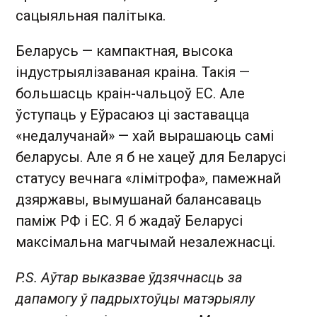
сацыяльная палітыка.
Беларусь — кампактная, высока
індустрыялізаваная краіна. Такія —
большасць краін-чальцоў ЕС. Але
ўступаць у Еўрасаюз ці заставацца
«недалучанай» — хай вырашаюць самі
беларусы. Але я б не хацеў для Беларусі
статусу вечнага «лімітрофа», памежнай
дзяржавы, вымушанай балансаваць
паміж РФ і ЕС. Я б жадаў Беларусі
максімальна магчымай незалежнасці.
P.S. Аўтар выказвае ўдзячнасць за
дапамогу ў падрыхтоўцы матэрыялу