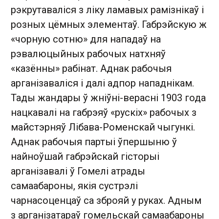
рэкрутаваліся з ліку ламавых рамізнікаў і
розных цёмных элементаў. Габрэйскую ж
«чорную сотню» для нападаў на
рэвалюцыйных рабочых натхняў
«казённы» рабінат. Аднак рабочыя
арганізаваліся і далі адпор нападнікам.
Тады жандары ў жніўні-верасні 1903 года
нацкавалі на габрэяў «рускіх» рабочых з
майстэрняў Лібава-Роменскай чыгункі.
Аднак рабочыя партыі ўпершыню ў
найноўшай габрэйскай гісторыі
арганізавалі ў Гомелі атрады
самаабароны, якія сустрэлі
чарнасоценцаў са зброяй у руках. Адным
з арганізатараў гомельскай самаабароны