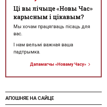
Ці вы лічыце «Новы Час»
карысным і цікавым?
Мы хочам працягваць пісаць для
вас.
І нам вельмі важная ваша
падтрымка.
Дапамагчы «Новаму Часу»
АПОШНЯЕ НА САЙЦЕ