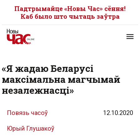
Падтрымайце «Новы Час» сёння!
Каб было што чытаць заўтра
«Я жадаю Беларусі
максімальна магчымай
незалежнасці»
Повязь часоў
12.10.2020
Юрый Глушакоў