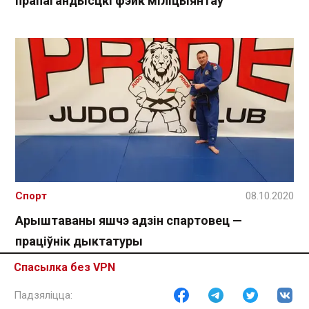
прапагандысцкі фэйк міліцыянтаў
Спорт
08.10.2020
Арыштаваны яшчэ адзін спартовец —
праціўнік дыктатуры
Спасылка без VPN