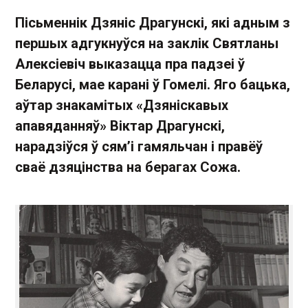
Пісьменнік Дзяніс Драгунскі, які адным з
першых адгукнуўся на заклік Святланы
Алексіевіч выказацца пра падзеі ў
Беларусі, мае карані ў Гомелі. Яго бацька,
аўтар знакамітых «Дзяніскавых
апавяданняў» Віктар Драгунскі,
нарадзіўся ў сям’і гамяльчан і правёў
сваё дзяцінства на берагах Сожа.