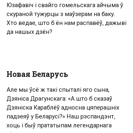
Юзафавіч і свайго гомельскага айчыма ў
скураной тужурцы з маўзерам на баку.
Хто ведае, што б ён нам распавёў, дажыві
да нашых дзён?
Новая Беларусь
Але мы ўсё ж такі спыталі яго сына,
Дзяніса Драгунскага: «А што б сказаў
Дзяніска Караблёў адносна цяперашніх
падзеяў у Беларусі?» Наш рэспандэнт,
хоць і быў прататыпам легендарнага