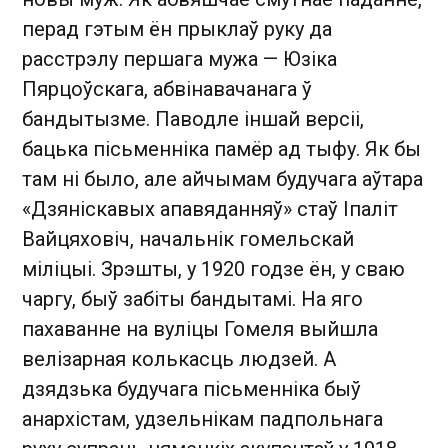
перад гэтым ён прыклаў руку да
расстрэлу першага мужа — Юзіка
Пярцоўскага, абвінавачанага ў
бандытызме. Паводле іншай версіі,
бацька пісьменніка памёр ад тыфу. Як бы
там ні было, але айчымам будучага аўтара
«Дзяніскавых апавяданняў» стаў Іпаліт
Вайцяховіч, начальнік гомельскай
міліцыі. Зрэшты, у 1920 годзе ён, у сваю
чаргу, быў забіты бандытамі. На яго
пахаванне на вуліцы Гомеля выйшла
велізарная колькасць людзей. А
дзядзька будучага пісьменніка быў
анархістам, удзельнікам падпольнага