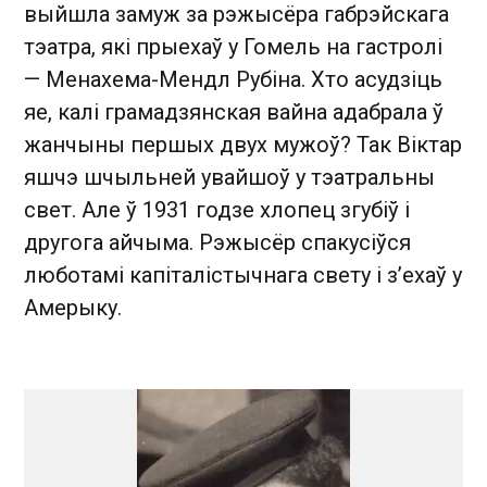
выйшла замуж за рэжысёра габрэйскага
тэатра, які прыехаў у Гомель на гастролі
— Менахема-Мендл Рубіна. Хто асудзіць
яе, калі грамадзянская вайна адабрала ў
жанчыны першых двух мужоў? Так Віктар
яшчэ шчыльней увайшоў у тэатральны
свет. Але ў 1931 годзе хлопец згубіў і
другога айчыма. Рэжысёр спакусіўся
люботамі капіталістычнага свету і з’ехаў у
Амерыку.