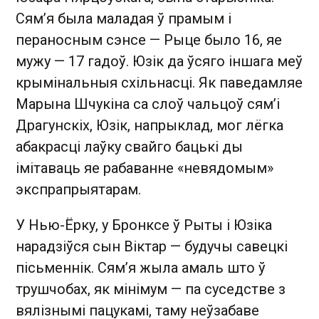
Сям’я была маладая ў прамым і
пераносным сэнсе — Рыце было 16, яе
мужу — 17 гадоў. Юзік да ўсяго іншага меў
крымінальныя схільнасці. Як паведамляе
Марына Шчукіна са слоў чальцоў сям’і
Драгунскіх, Юзік, напрыклад, мог лёгка
абакрасці лаўку свайго бацькі ды
імітаваць яе рабаванне «невядомым»
экспрапрыятарам.
У Нью-Ёрку, у Бронксе ў Рыты і Юзіка
нарадзіўся сын Віктар — будучы савецкі
пісьменнік. Сям’я жыла амаль што ў
трушчобах, як мінімум — па суседстве з
вялізнымі пацукамі, таму неўзабаве