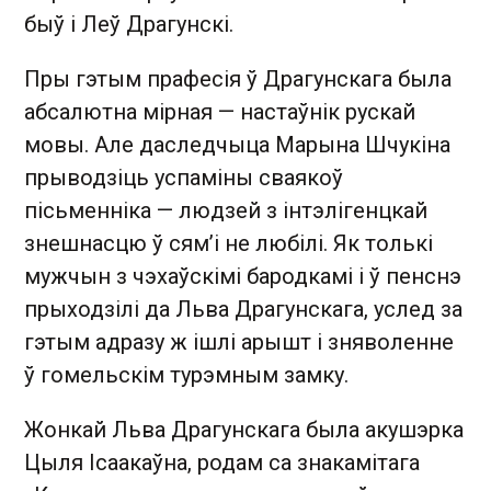
быў і Леў Драгунскі.
Пры гэтым прафесія ў Драгунскага была
абсалютна мірная — настаўнік рускай
мовы. Але даследчыца Марына Шчукіна
прыводзіць успаміны сваякоў
пісьменніка — людзей з інтэлігенцкай
знешнасцю ў сям’і не любілі. Як толькі
мужчын з чэхаўскімі бародкамі і ў пенснэ
прыходзілі да Льва Драгунскага, услед за
гэтым адразу ж ішлі арышт і зняволенне
ў гомельскім турэмным замку.
Жонкай Льва Драгунскага была акушэрка
Цыля Ісаакаўна, родам са знакамітага