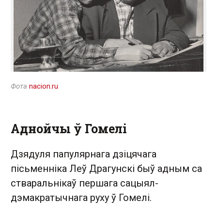
Фота
nacion.ru
Аднойчы ў Гомелі
Дзядуля папулярнага дзіцячага
пісьменніка Леў Драгунскі быў адным са
стваральнікаў першага сацыял-
дэмакратычнага руху ў Гомелі.