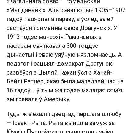
«Кагальнага рова» — гомельскай
«Малдаванкі». Але рэвалюцыя 1905–1907
гадоў пацярпела паразу, а ўслед за ёй
распаўся і сямейны саюз Драгунскіх. У
1913 годзе манархія Раманавых з
пафасам святкавала 300-годдзе
дынастыі і сваю ўяўную нязломнасць. А
педагог і сацыял-дэмакрат Драгунскі
развёўся з Цыляй і ажаніўся з Ханай-
Бейлі Ратнер, якая была маладзейшая на
16 гадоў. І ў тым жа годзе маладая сям’я
эмігравала ў Амерыку.
Туды ж з’ехалі і дзеці ад першага шлюбу
— Ісаак і Рыта. Рыта выйшла замуж за
Юзафа Пярцоўскага, сына старызніка.