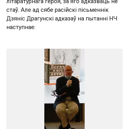
літаратурнага героя, за яго адказваць не
стаў. Але ад сябе расійскі пісьменнік
Дзяніс Драгунскі адказаў на пытанні НЧ
наступнае: