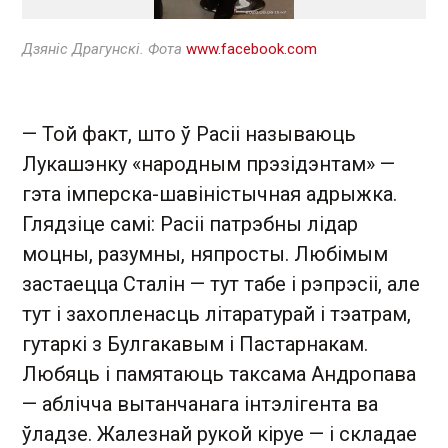
Дзяніс Драгунскі. Фота
www.facebook.com
— Той факт, што ў Расіі называюць
Лукашэнку «народным прэзідэнтам» —
гэта імперска-шавіністычная адрыжка.
Глядзіце самі: Расіі патрэбны лідар
моцны, разумны, няпросты. Любімым
застаецца Сталін — тут табе і рэпрэсіі, але
тут і захопленасць літаратурай і тэатрам,
гутаркі з Булгакавым і Пастарнакам.
Любяць і памятаюць таксама Андропава
— аблічча вытанчанага інтэлігента ва
ўладзе. Жалезнай рукой кіруе — і складае