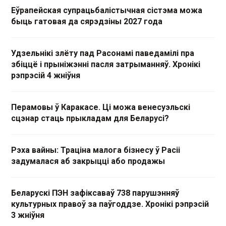
Еўрапейская супрацьбалістычная сістэма можа
быць гатовая да сярэдзіны 2027 года
Удзельнікі злёту пад Расонамі паведамілі пра
збіццё і прыніжэнні пасля затрыманняў. Хронікі
рэпрэсій 4 жніўня
Перамовы ў Каракасе. Ці можа венесуэльскі
сцэнар стаць прыкладам для Беларусі?
Рэха вайны: Траціна малога бізнесу ў Расіі
задумалася аб закрыцці або продажы
Беларускі ПЭН зафіксаваў 738 парушэнняў
культурных правоў за паўгоддзе. Хронікі рэпрэсій
3 жніўня