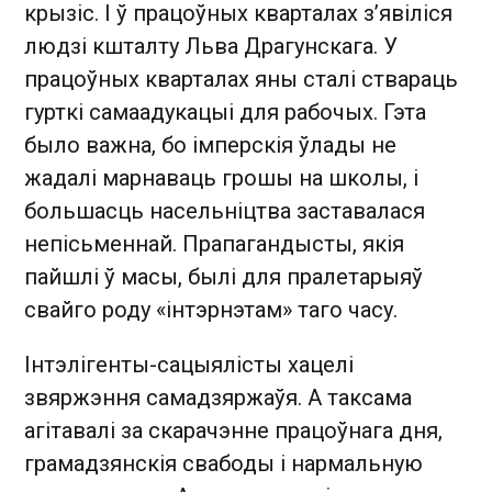
крызіс. І ў працоўных кварталах з’явіліся
людзі кшталту Льва Драгунскага. У
працоўных кварталах яны сталі ствараць
гурткі самаадукацыі для рабочых. Гэта
было важна, бо імперскія ўлады не
жадалі марнаваць грошы на школы, і
большасць насельніцтва заставалася
непісьменнай. Прапагандысты, якія
пайшлі ў масы, былі для пралетарыяў
свайго роду «інтэрнэтам» таго часу.
Інтэлігенты-сацыялісты хацелі
звяржэння самадзяржаўя. А таксама
агітавалі за скарачэнне працоўнага дня,
грамадзянскія свабоды і нармальную