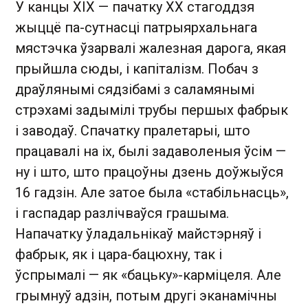
У канцы XIX — пачатку XX стагоддзя
жыццё па-сутнасці патрыярхальнага
мястэчка ўзарвалі жалезная дарога, якая
прыйшла сюды, і капіталізм. Побач з
драўлянымі сядзібамі з саламянымі
стрэхамі задымілі трубы першых фабрык
і заводаў. Спачатку пралетарыі, што
працавалі на іх, былі задаволеныя ўсім —
ну і што, што працоўны дзень доўжыўся
16 гадзін. Але затое была «стабільнасць»,
і гаспадар разлічваўся грашыма.
Напачатку ўладальнікаў майстэрняў і
фабрык, як і цара-бацюхну, так і
ўспрымалі — як «бацьку»-карміцеля. Але
грымнуў адзін, потым другі эканамічны