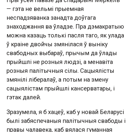
— гэта не вельмі прыемная
неспадзяванка занадта доўгага
знаходжання ва ўладзе. Пра дэмакратыю
можна казаць толькі пасля таго, як улада
ў краіне двойчы змянілася ў выніку
свабодных выбараў, прычым да ўлады
прыйшлі не розныя людзі, а менавіта
розныя палітычныя сілы. Сацыялісты
змянілі лібералаў, а потым на змену
сацыялістам прыйшлі кансерватары, і
гэтак далей.
Зразумела, я б хацеў, каб у новай Беларусі
былі забяспечаныя палітычныя свабоды і
правы чалавека, каб вялася гуманная