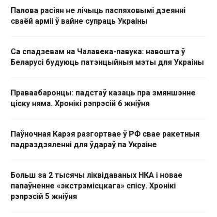
Палова расіян не лічыць паспяховымі дзеянні
сваёй арміі ў вайне супраць Украіны
Са спадзевам на Чалавека-павука: навошта ў
Беларусі будуюць патэнцыйныя мэты для Украіны
Праваабаронцы: падстаў казаць пра змяншэнне
ціску няма. Хронікі рэпрэсій 6 жніўня
Паўночная Карэя разгортвае ў РФ свае ракетныя
падраздзяленні для ўдараў па Украіне
Больш за 2 тысячы ліквідаваных НКА і новае
папаўненне «экстрэмісцкага» спісу. Хронікі
рэпрэсій 5 жніўня