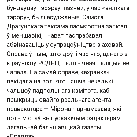
бундаўцаў і эсэраў, пазней, у час «вялікага
тэрору», былі асуджаныя. Самога
Драгунскага таксама пасмяротна запісалі
ў меншавікі, і нават паспрабавалі
абвінаваціць у супрацоўніцтве з аховай.
Справа ў тым, што доўгі час яго, аднаго з
кіраўнікоў РСДРП, палітычная паліцыя не
чапала. На самай справе, «ахранка»
пакідала на волі яго і яшчэ некалькі
чальцоў падпольнага камітэта, каб
прыкрыць свайго рэальнага агента-
правакатара — Мірона Чарнамазава, які
потым стаў выпускаючым рэдактарам
легальнай бальшавіцкай газеты
«Правда».