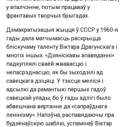
у апалчэнне, потым працаваў у
франтавых творчых брыгадах.
Дэмакратызацыя жыцця ў СССР у 1960-я
гады дала магчымасць раскрыцца
бліскучаму таленту Віктара Драгунскага і
многіх іншых. «Дзяніскавы апавяданні»
падкуплялі сваёй жвавасцю і
непасрэднасцю, як бы зыходзілі ад
савецкага дзіцяці. У тэксце меліся і
адсылкі да рамантыкі першых гадоў
савецкай улады, бо ў гады адлігі было
абвешчана вяртанне да «сапраўднага
ленінізму». Напэўна, распавядаючы пра
будзёнаўскую шаблю, успамінаў Віктар