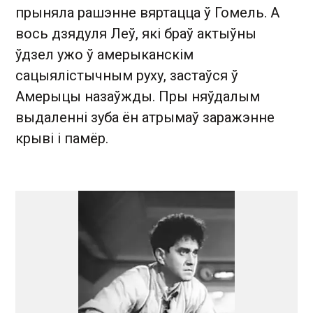
прыняла рашэнне вяртацца ў Гомель. А
вось дзядуля Леў, які браў актыўны
ўдзел ужо ў амерыканскім
сацыялістычным руху, застаўся ў
Амерыцы назаўжды. Пры няўдалым
выдаленні зуба ён атрымаў заражэнне
крыві і памёр.