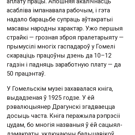
аплату працы. Апошняя акалічнасць
асабліва імпанавала рабочым, і гэта
надало барацьбе супраць аўтакратыі
масавы народны характар. Ужо першыя
страйкі — грозная зброя пралетарыяту —
прымусілі многіх гаспадароў у Гомелі
скараціць працоўны дзень да 10–12
гадзін і падняць заработную плату — да
50 працэнтаў.
У Гомельскім музеі захавалася кніга,
выдадзеная ў 1925 годзе. У ёй
рэвалюцыянер Драгунскі згадваецца
досыць часта. Кніга перажыла рэпрэсіі
цудам, бо многія названыя ў ёй сацыял-
дэмакраты, уключаючы бальшавікоў,