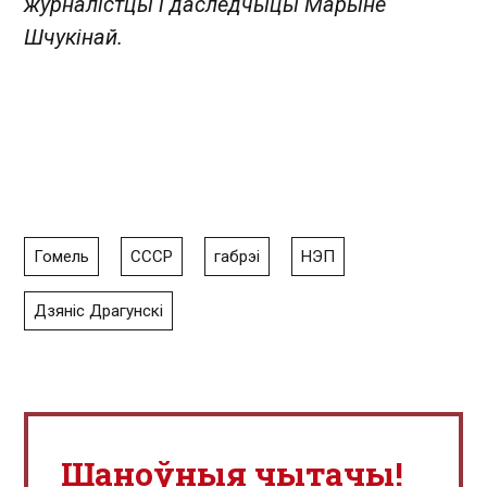
журналістцы і даследчыцы Марыне
Шчукінай.
Гомель
СССР
габрэі
НЭП
Дзяніс Драгунскі
Шаноўныя чытачы!