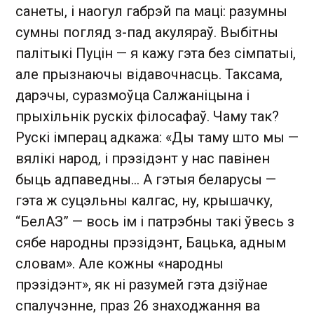
санеты, і наогул габрэй па маці: разумны
сумны погляд з-пад акуляраў. Выбітны
палітыкі Пуцін — я кажу гэта без сімпатыі,
але прызнаючы відавочнасць. Таксама,
дарэчы, суразмоўца Салжаніцына і
прыхільнік рускіх філосафаў. Чаму так?
Рускі імперац адкажа: «Ды таму што мы —
вялікі народ, і прэзідэнт у нас павінен
быць адпаведны... А гэтыя беларусы —
гэта ж суцэльны калгас, ну, крышачку,
“БелАЗ” — вось ім і патрэбны такі ўвесь з
сябе народны прэзідэнт, Бацька, адным
словам». Але кожны «народны
прэзідэнт», як ні разумей гэта дзіўнае
спалучэнне, праз 26 знаходжання ва