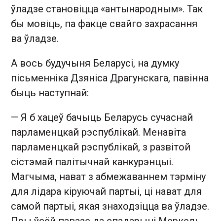
ўладзе становіцца «антынародным». Так
бы мовіць, па факце свайго захрасання
ва ўладзе.
А вось будучыня Беларусі, на думку
пісьменніка Дзяніса Драгунскага, павінна
быць наступнай:
— Я б хацеў бачыць Беларусь сучаснай
парламенцкай рэспублікай. Менавіта
парламенцкай рэспублікай, з развітой
сістэмай палітычнай канкурэнцыі.
Магчыма, нават з абмежаваннем тэрміну
для лідара кіруючай партыі, ці нават для
самой партыі, якая знаходзіцца ва ўладзе.
Пры ўсёй павазе да спадарыні Меркель