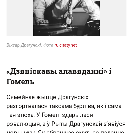
Віктар Драгунскі. Фота
ru.citaty.net
«Дзяніскавы апавяданні» і
Гомель
Сямейнае жыццё Драгунскіх
разгортвалася таксама бурліва, як і сама
тая эпоха. У Гомелі здарылася
рэвалюцыя, а ў Рыты Драгунскай з’явіўся
новы муж. Як абвяшчае смутнае паданне,