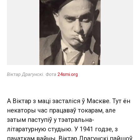
Віктар Драгунскі. Фота
24smi.org
А Віктар з маці засталіся ў Маскве. Тут ён
некаторы час працаваў токарам, але
затым паступіў у тэатральна-
літаратурную студыю. У 1941 годзе, з
пачаткам вайны, Віктар Драгунскі пайшоў