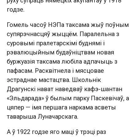
руху супраць нямецкіх акупантаў у 1918
годзе.
Гомель часоў НЭПа таксама жыў поўным
супярэчнасцяў жыццём. Паралельна з
суровымі пралетарскімі буднямі і
рэвалюцыйным будаўніцтвам новая
буржуазія таксама любіла адпачыць з
пафасам. Расквітнела і мясцовае
эстраднае мастацтва. Школьнік
Драгунскі нават наведваў кафэ-шантан
«Эльдарада» ў былым парку Паскевічаў, а
цяпер — імя першага наркама асветы
таварыша Луначарскага.
А ў 1922 годзе яго маці ў трэці раз