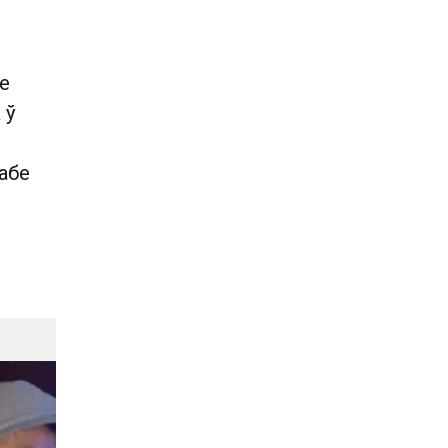
се
 ў
абе