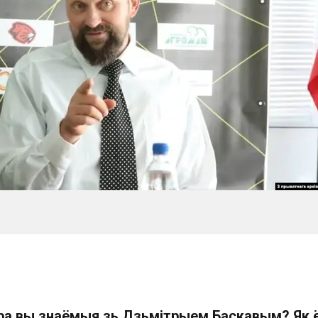
ра вы знаёмыя зь Дзьмітрыем Баскавым? Як 