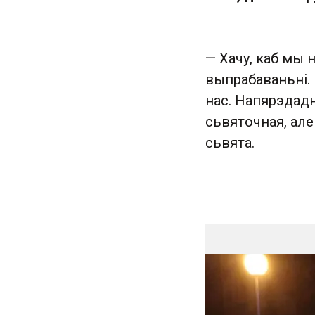
— Хачу, каб мы н
выпрабаваньні. 
нас. Напярэдадн
сьвяточная, але
сьвята.