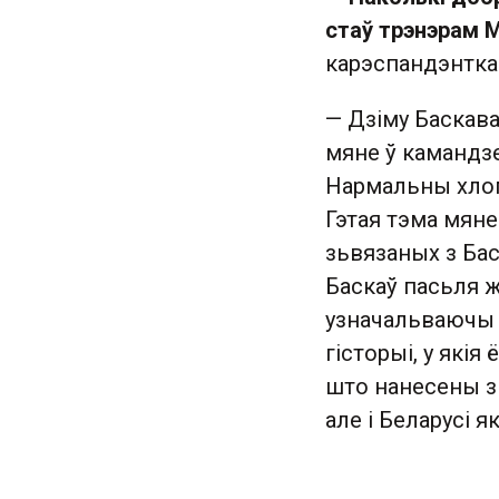
стаў трэнэрам 
карэспандэнтк
— Дзіму Баскава
мяне ў камандзе
Нармальны хлопе
Гэтая тэма мяне
зьвязаных з Бас
Баскаў пасьля ж
узначальваючы 
гісторыі, у якія
што нанесены зн
але і Беларусі 