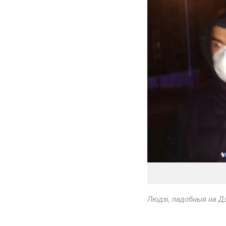
Людзі, падобныя на Д