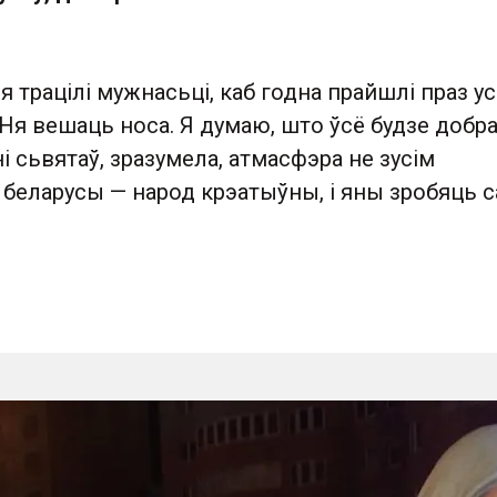
я трацілі мужнасьці, каб годна прайшлі праз у
Ня вешаць носа. Я думаю, што ўсё будзе добра
і сьвятаў, зразумела, атмасфэра не зусім
 беларусы — народ крэатыўны, і яны зробяць с