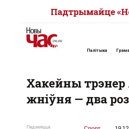
Падтрымайце «Но
Палітыка
Грам
Хакейны трэнер 
жніўня — два ро
Спорт
19.12