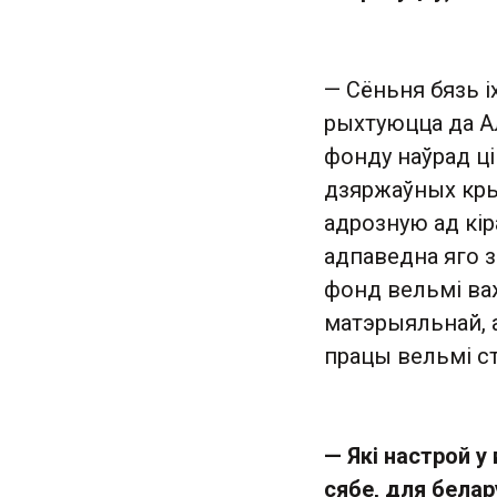
— Сёньня бязь іх
рыхтуюцца да Ал
фонду наўрад ці
дзяржаўных кры
адрозную ад кір
адпаведна яго з
фонд вельмі важ
матэрыяльнай, а
працы вельмі ст
— Які настрой у
сябе, для белар