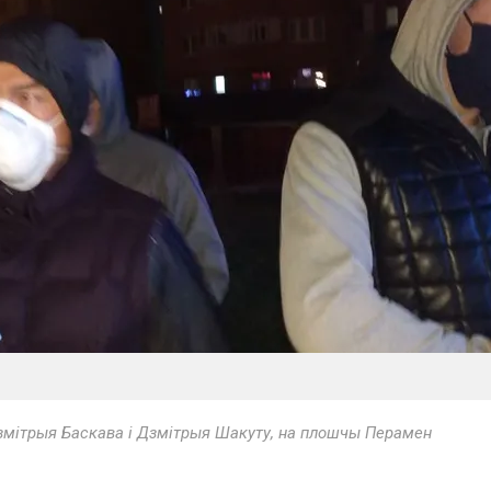
змітрыя Баскава і Дзмітрыя Шакуту, на плошчы Перамен