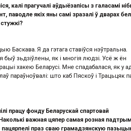
ліся, калі прагучалі аўдыёзапісы з галасамі ні
нт, паводле якіх яны самі зразалі ў дварах бел
стужкі?
ыю Баскава. Я да гэтага ставіўся нэўтральна.
 быў зьдзіўлены, як і многія людзі. Усё ж ён
ацыі хакею Беларусі. Мне спадабалася, як у 
лаў параўноўвалі: што каб Пяскоў і Трацьцяк 
ілі працу фонду Беларускай спартовай
 Наколькі важная цяпер самая розная падтры
ія пацярпелі праз сваю грамадзянскую пазыц