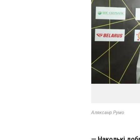
Аляксанр Румо
— Наколькі доб