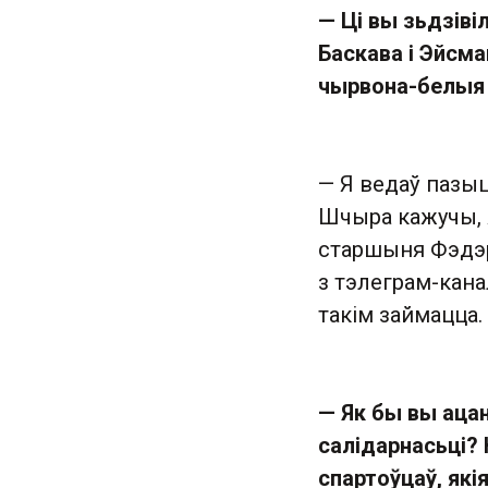
— Ці вы зьдзіві
Баскава і Эйсма
чырвона-белыя 
— Я ведаў пазыц
Шчыра кажучы, я
старшыня Фэдэр
з тэлеграм-кана
такім займацца.
— Як бы вы ацан
салідарнасьці?
спартоўцаў, як