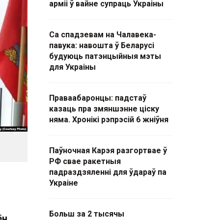
арміі ў вайне супраць Украіны
Са спадзевам на Чалавека-
павука: навошта ў Беларусі
будуюць патэнцыйныя мэты
для Украіны
Праваабаронцы: падстаў
казаць пра змяншэнне ціску
няма. Хронікі рэпрэсій 6 жніўня
Паўночная Карэя разгортвае ў
РФ свае ракетныя
падраздзяленні для ўдараў па
Украіне
Больш за 2 тысячы
ён