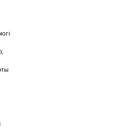
могі
ю,
эты
я