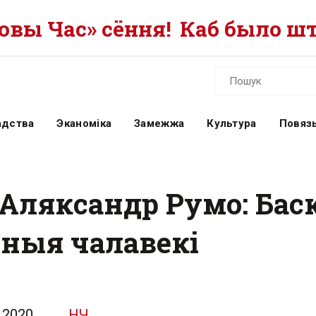
вы Час» сёння!
Каб было шт
адства
Эканоміка
Замежжа
Культура
Повязь
Аляксандр Румо: Баск
зныя чалавекі
.2020
НЧ