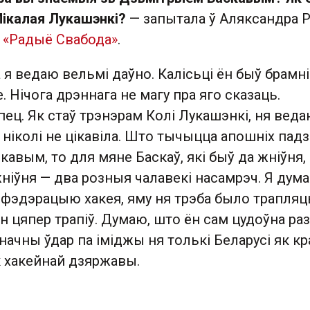
Мікалая Лукашэнкі?
— запытала ў Аляксандра 
а
«Радыё Свабода»
.
 я ведаю вельмі даўно. Калісьці ён быў брамні
. Нічога дрэннага не магу пра яго сказаць.
ц. Як стаў трэнэрам Колі Лукашэнкі, ня веда
 ніколі не цікавіла. Што тычыцца апошніх падз
кавым, то для мяне Баскаў, які быў да жніўня, 
ніўня — два розныя чалавекі насамрэч. Я дума
фэдэрацыю хакея, яму ня трэба было трапляц
 ён цяпер трапіў. Думаю, што ён сам цудоўна ра
ачны ўдар па іміджы ня толькі Беларусі як кр
як хакейнай дзяржавы.