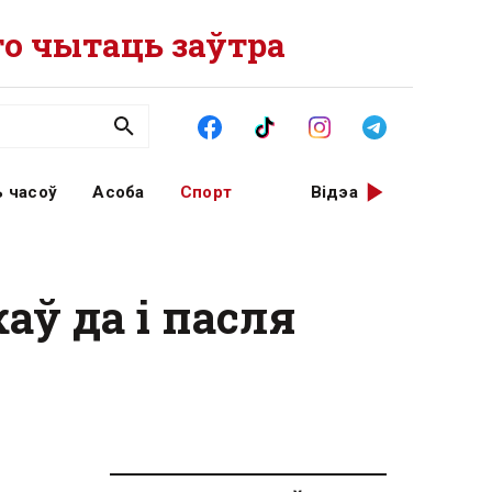
о чытаць заўтра
 часоў
Асоба
Спорт
Відэа
аў да і пасля