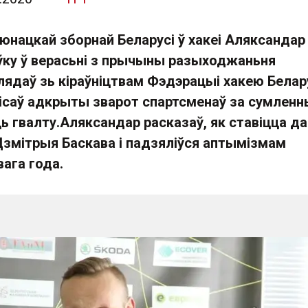
юнацкай зборнай Беларусі ў хакеі Аляксандар
ўку ў верасьні з прычыны разыходжаньня
ядаў зь кіраўніцтвам Фэдэрацыі хакею Белару
ісаў адкрыты зварот спартсменаў за сумленн
ь гвалту.Аляксандар расказаў, як ставіцца да
змітрыя Баскава і падзяліўся аптымізмам
ага года.