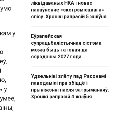
ліквідаваных НКА і новае
Румо
папаўненне «экстрэмісцкага»
спісу. Хронікі рэпрэсій 5 жніўня
кам у
Еўрапейская
супрацьбалістычная сістэма
можа быць гатовая да
ю.
сярэдзіны 2027 года
еў,
і
Удзельнікі злёту пад Расонамі
ю,
паведамілі пра збіццё і
ь у
прыніжэнні пасля затрыманняў.
Хронікі рэпрэсій 4 жніўня
зумее,
аіны,