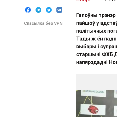
Галоўны трэнэр 
пайшоў у адста
Спасылка без VPN
палітычных погл
Тады ж ён падп
выбары і супрац
старшыні ФХБ Д
напярэдадні Нов