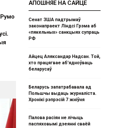
АПОШНЯЕ НА САЙЦЕ
 Румо
Сенат ЗША падтрымаў
законапраект Ліндсі Грэма аб
«пякельных» санкцыях супраць
сі.
РФ
ыя
Айцец Аляксандар Надсан. Той,
хто працягвае аб'ядноўваць
беларусаў
Беларусь запатрабавала ад
Польшчы выдаць журналіста.
Хронікі рэпрэсій 7 жніўня
Палова расіян не лічыць
паспяховымі дзеянні сваёй