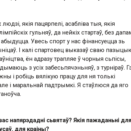
 людзі, якія пацярпелі, асабліва тыя, якія
імпійскіх гульняў, да нейкіх стартаў, без дапа
 абыдуцца. Увесь спорт у нас фінансуецца зь
ніцаў. І калі спартовец выказаў сваю пазыцы
аўніцтва, ён адразу трапляе ў чорныя сьпісы,
дымаюць з усіх забесьпячэньняў, з турніраў. Г
ны і робіць вялікую працу для ня толькі
ле і маральнай падтрымкі. Я стаўлюся да яго
аноўча.
 вас напярэдадні сьвятаў? Якія пажаданьні дл
усаў, для краіны?