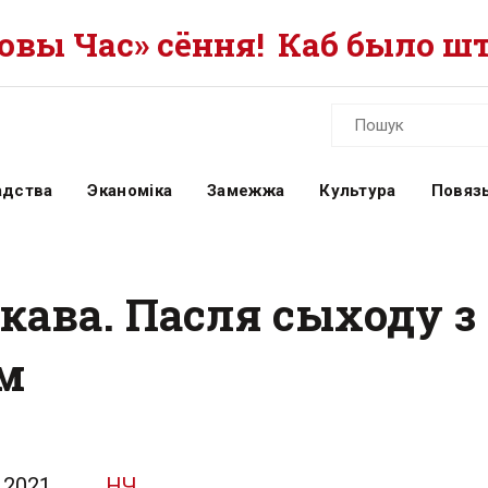
вы Час» сёння!
Каб было шт
адства
Эканоміка
Замежжа
Культура
Повязь
кава. Пасля сыходу з
ам
.2021
НЧ