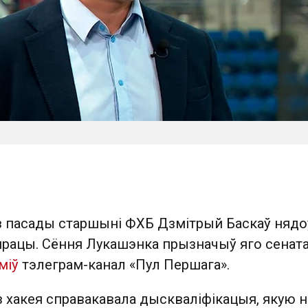
 з пасады старшыні ФХБ Дзмітрый Баскаў нядо
 працы. Сёння Лукашэнка прызначыў яго сенат
міў
тэлеграм-канал «Пул Першага».
 хакея справакавала дыскваліфікацыя, якую н