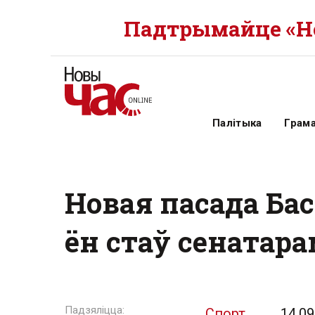
Падтрымайце «Но
Палітыка
Грам
Новая пасада Бас
ён стаў сенатар
Спорт
14.09