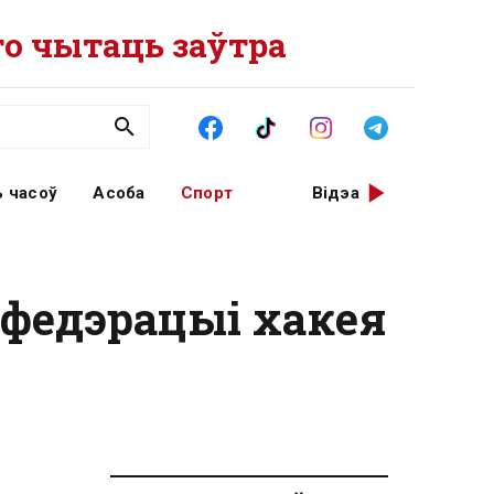
о чытаць заўтра
 часоў
Асоба
Спорт
Відэа
 федэрацыі хакея