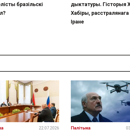
лісты бразільскі
дыктатуры. Гісторыя 
л?
Хабіры, расстралянага 
Іране
ка
22.07.2026
Палітыка
03