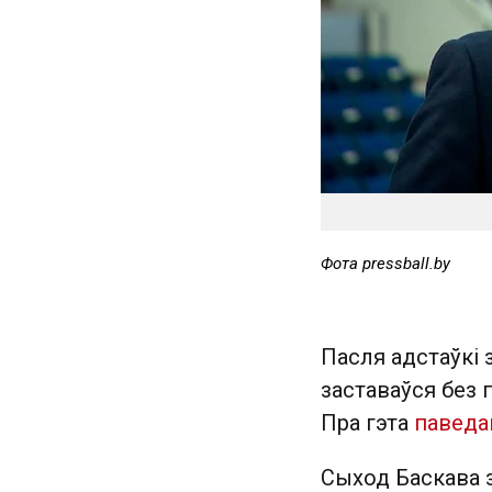
Фота pressball.by
Пасля адстаўкі
заставаўся без
Пра гэта
паведа
Сыход Баскава з