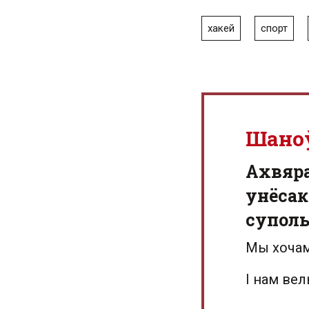
хакей
спорт
Шано
Aхвяр
унёсак
суполь
Мы хочам
І нам ве