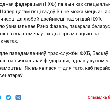
одная федэрацыя (ІІХФ) па выніках спецыяль
Цяпер цягам пяці гадоў ён не можа мець анія
насці да любой дзейнасці пад эгідай ІІХФ.
ую ўзначальвае Рэнэ Фазель, пакарала беларус
ск на спартсменаў і іх дыскрымінацыю па
кметах.
одле паведамленняў прэс-службы ФХБ, Баскаў
але нацыянальнай федэрацыі, аднак у хуткім ч
намоцтвы. Як выявілася — для таго, каб перайс
 сенатараў.
Спасылка 