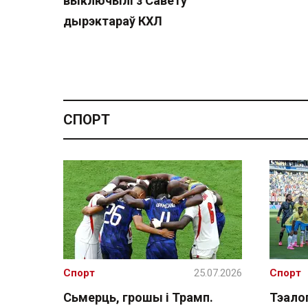
выключылі з Савету
дырэктараў КХЛ
СПОРТ
Спорт
25.07.2026
Спорт
Сьмерць, грошы і Трамп.
Тэалог