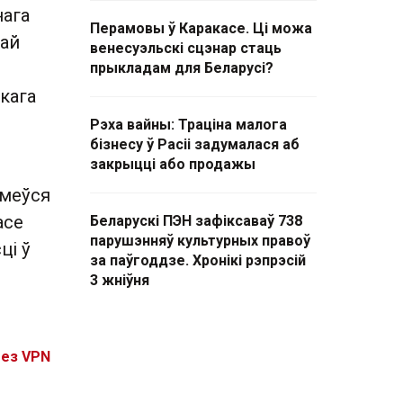
нага
Перамовы ў Каракасе. Ці можа
кай
венесуэльскі сцэнар стаць
прыкладам для Беларусі?
кага
Рэха вайны: Траціна малога
бізнесу ў Расіі задумалася аб
закрыцці або продажы
 меўся
асе
Беларускі ПЭН зафіксаваў 738
парушэнняў культурных правоў
ці ў
за паўгоддзе. Хронікі рэпрэсій
3 жніўня
без VPN