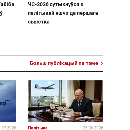
Хабіба
ЧС-2026 сутыкнуўся з
ў
палітыкай яшчэ да першага
сьвістка
Больш публікацый па тэме
.07.2026
Палітыка
26.06.2026