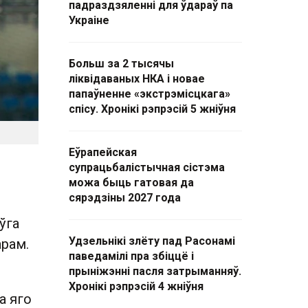
падраздзяленні для ўдараў па
Украіне
Больш за 2 тысячы
ліквідаваных НКА і новае
папаўненне «экстрэмісцкага»
спісу. Хронікі рэпрэсій 5 жніўня
Еўрапейская
супрацьбалістычная сістэма
можа быць гатовая да
сярэдзіны 2027 года
ўга
Удзельнікі злёту пад Расонамі
арам.
паведамілі пра збіццё і
прыніжэнні пасля затрыманняў.
Хронікі рэпрэсій 4 жніўня
а яго