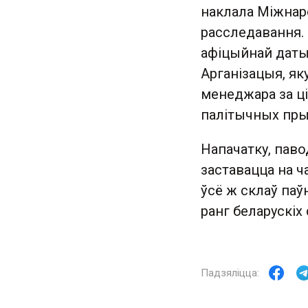
наклала Міжнар
расследавання. 
афіцыйнай датыч
Арганізацыя, як
менеджара за ці
палітычных пры
Напачатку, пав
заставацца на ч
ўсё ж склаў паў
ранг беларускіх