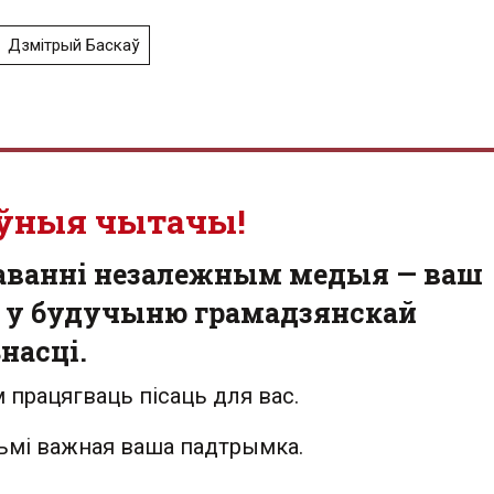
Дзмітрый Баскаў
ўныя чытачы!
аванні незалежным медыя — ваш
 у будучыню грамадзянскай
насці.
 працягваць пісаць для вас.
льмі важная ваша падтрымка.