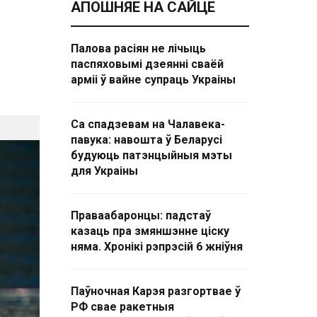
АПОШНЯЕ НА САЙЦЕ
Палова расіян не лічыць
паспяховымі дзеянні сваёй
арміі ў вайне супраць Украіны
Са спадзевам на Чалавека-
павука: навошта ў Беларусі
будуюць патэнцыйныя мэты
для Украіны
Праваабаронцы: падстаў
казаць пра змяншэнне ціску
няма. Хронікі рэпрэсій 6 жніўня
Паўночная Карэя разгортвае ў
РФ свае ракетныя