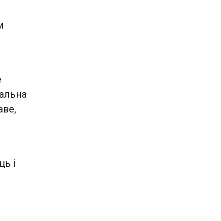
м
е
мальна
аве,
ць і