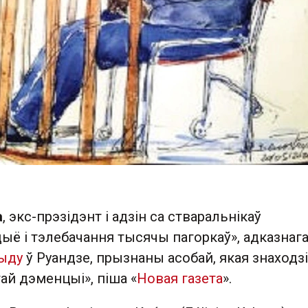
а
, экс-прэзідэнт і адзін са стваральнікаў
ыё і тэлебачання тысячы пагоркаў», адказнага
ыду
ў Руандзе, прызнаны асобай, якая знаходзі
тай дэменцыі», піша «
Новая газета
».