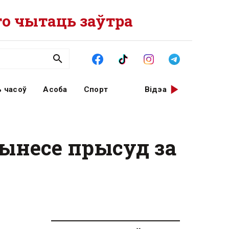
о чытаць заўтра
 часоў
Асоба
Спорт
Відэа
вынесе прысуд за