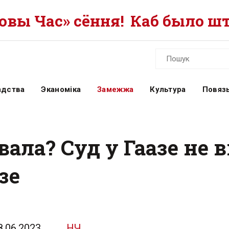
вы Час» сёння!
Каб было шт
адства
Эканоміка
Замежжа
Культура
Повязь
ала? Суд у Гаазе не 
зе
8.06.2023
НЧ