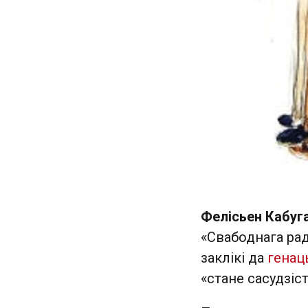
Фелісьен Кабуг
«Свабоднага рад
заклікі да
генац
«стане сасудзіс