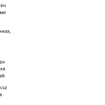
 ён
ыме
нках,
нды
іка
ай.
сці
а