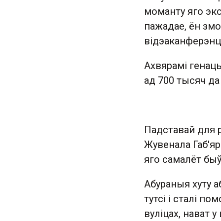
моманту яго экс
пажадае, ён зм
відэаканферэнцы
Ахвярамі генацы
ад 700 тысяч да
Падставай для р
Жувенала Габ'яры
яго самалёт быў
Абураныя хуту а
тутсі і сталі по
вуліцах, нават у