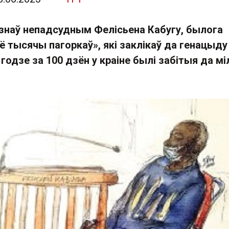
ызнаў непадсудным Фелісьена Кабугу, былога
ё тысячы пагоркаў», які заклікаў да генацыду
 годзе за 100 дзён у краіне былі забітыя да м