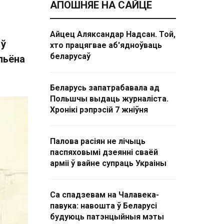
АПОШНЯЕ НА САЙЦЕ
Айцец Аляксандар Надсан. Той,
 ў
хто працягвае аб'ядноўваць
беларусаў
ільёна
Беларусь запатрабавала ад
Польшчы выдаць журналіста.
Хронікі рэпрэсій 7 жніўня
Палова расіян не лічыць
паспяховымі дзеянні сваёй
арміі ў вайне супраць Украіны
Са спадзевам на Чалавека-
павука: навошта ў Беларусі
будуюць патэнцыйныя мэты