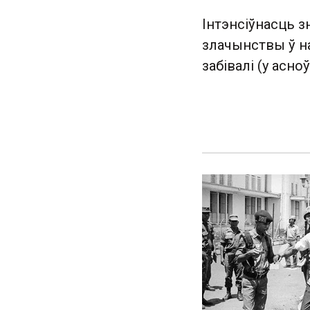
Інтэнсіўнасць 
злачынствы ў на
забівалі (у асн