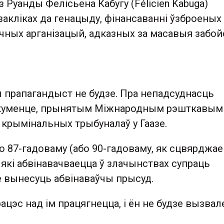
 Руанды Фелісьена Кабугу (Félicien Kabuga)
 закліках да генацыду, фінансаванні ўзброеных
ычных арганізацый, адказных за масавыя забо
 прапагандыст не будзе. Пра непадсуднасць
акуменце, прынятым Міжнародным рэшткавым
 крымінальных трыбуналаў у Гаазе.
то 87-гадоваму (або 90-гадоваму, як сцвярджае
, які абвінавачваецца ў злачынствах супраць
е вынесуць абвінаваўчы прысуд.
цэс над ім працягнецца, і ён не будзе вызвал