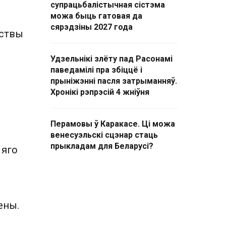
супрацьбалістычная сістэма
можа быць гатовая да
сярэдзіны 2027 года
йствы
Удзельнікі злёту пад Расонамі
паведамілі пра збіццё і
прыніжэнні пасля затрыманняў.
Хронікі рэпрэсій 4 жніўня
Перамовы ў Каракасе. Ці можа
венесуэльскі сцэнар стаць
прыкладам для Беларусі?
 яго
ены.