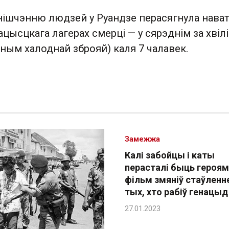
знішчэнню людзей у Руандзе перасягнула нава
цысцкага лагерах смерці — у сярэднім за хвілі
оўным халоднай зброяй) каля 7 чалавек.
Замежжа
Калі забойцы і каты
перасталі быць героямі
фільм змяніў стаўленн
тых, хто рабіў генацыд