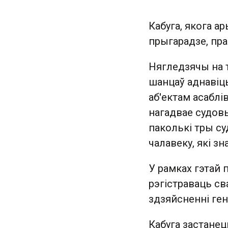
Кабуга, якога а
прыгарадзе, пра
Нягледзячы на т
шанцаў аднавіць
аб'ектам асаблі
нагадвае судовы
паколькі тры су
чалавеку, які з
У рамках гэтай 
рэгістраваць св
здзяйсненні ген
Кабуга застанец