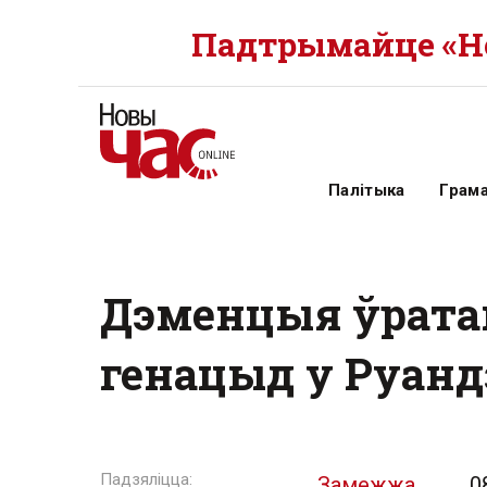
Падтрымайце «Но
Палітыка
Грам
Дэменцыя ўратав
генацыд у Руанд
Замежжа
0