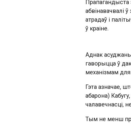
Прапагандыста з
абвінавачвалі ў
атрадаў і паліт
ў краіне.
Аднак асуджаны
гаворыцца ў д
механізмам для
Гэта азначае, ш
абарона) Кабугу
чалавечнасці, н
Тым не менш пра