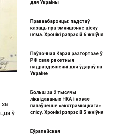
для Украіны
Праваабаронцы: падстаў
казаць пра змяншэнне ціску
няма. Хронікі рэпрэсій 6 жніўня
Паўночная Карэя разгортвае ў
РФ свае ракетныя
падраздзяленні для ўдараў па
Украіне
Больш за 2 тысячы
ліквідаваных НКА і новае
 за
папаўненне «экстрэмісцкага»
цца ў
спісу. Хронікі рэпрэсій 5 жніўня
Еўрапейская