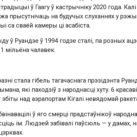
традыцыі ў Гаагу ў кастрычніку 2020 года. Калі
ожа прысутнічаць на будучых слуханнях у рэж
і са сваёй камеры ці асабіста.
ду ў Руандзе ў 1994 годзе сталі, па розных ацэ
 1 мільёна чалавек.
азні стала гібель тагачаснага прэзідэнта Руа
мана, які паходзіў з народнасці хуту. 6 красав
 збіты над аэрапортам Кігалі невядомай ракет
бвінавацілі ў яго смерці прадстаўнікоў народна
мсціць ім. Людзей забівалі паўсюль — у дамах, н
 цэрквах.