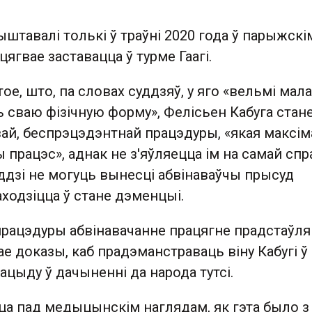
рыштавалі толькі ў траўні 2020 года ў парыжскі
цягвае заставацца ў турме Гаагі.
ое, што, па словах суддзяў, у яго «вельмі мала
 сваю фізічную форму», Фелісьен Кабуга стан
вай, беспрэцэдэнтнай працэдуры, «якая максі
 працэс», аднак не з'яўляецца ім на самай спр
ддзі не могуць вынесці абвінаваўчы прысуд
находзіцца ў стане дэменцыі.
працэдуры абвінавачанне працягне прадстаўля
ае доказы, каб прадэманстраваць віну Кабугі ў
ацыду ў дачыненні да народа тутсі.
ца пад медыцынскім наглядам, як гэта было з