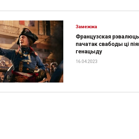
Замежжа
Французская рэвалюц
пачатак свабоды ці пія
генацыду