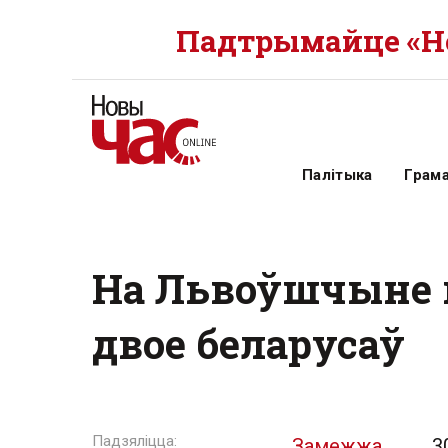
Падтрымайце «Но
Палітыка
Грам
На Львоўшчыне п
двое беларусаў
Замежжа
3