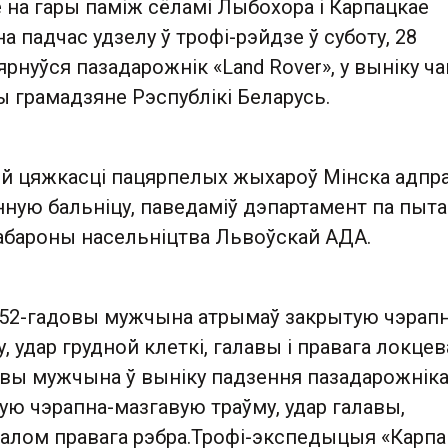
на гары паміж сёламі Лыбохора і Карпацкае
а падчас удзелу ў трофі-рэйдзе ў суботу, 28
ярнуўся пазадарожнік «Land Rover», у выніку ча
 грамадзяне Рэспублікі Беларусь.
яй цяжкасці пацярпелых жыхароў Мінска адправ
нную бальніцу, паведаміў дэпартамент па пыт
абароны насельніцтва Львоўскай АДА.
 52-гадовы мужчына атрымаў закрытую чэрапн
, удар грудной клеткі, галавы і правага локцев
довы мужчына ў выніку падзення пазадарожнік
ю чэрапна-мазгавую траўму, удар галавы,
ралом правага рэбра.Трофі-экспедыцыя «Карпа