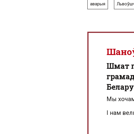
аварыя
Львоўш
Шано
Шмат г
грамад
Белару
Мы хочам
І нам ве