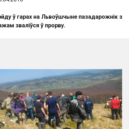
эйду ў гарах на Львоўшчыне пазадарожнік з
ажам зваліўся ў прорву.