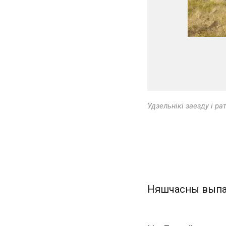
Удзельнікі заезду і ра
Няшчасны выпад