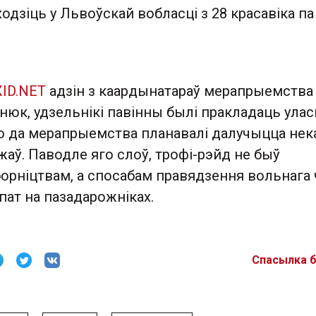
ходзіць у Львоўскай вобласці з 28 красавіка па
ID.NET
адзін з каардынатараў мерапрыемства
нюк, удзельнікі павінны былі пракладаць ула
о да мерапрыемства планавалі далучыцца нек
жаў. Паводле яго слоў, трофі-рэйд не быў
орніцтвам, а спосабам правядзення вольнага 
ат на пазадарожніках.
Спасылка 