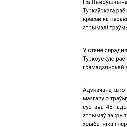
На Львоўшчыне 
Туркаўскага раён
красавіка перав
атрымалі траўмы
У стане сярэдн
Туркоўскую раё
грамадзянскай 
Адзначана, што
мазгавую траўму
сустава. 45-га
атрымаў закрыту
хрыбетніка і пе