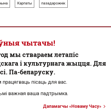
чына
Карпаты
пазадарожнік
ўныя чытачы!
од мы ствараем летапіс
скага і культурнага жыцця. Для
сі. Па-беларуску.
 працягваць пісаць для вас.
льмі важная ваша падтрымка.
Дапамагчы «Новаму Часу»