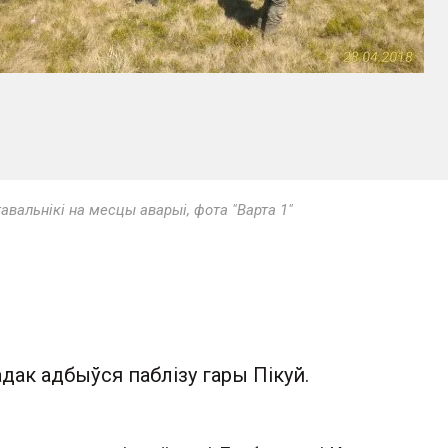
тавальнікі на месцы аварыі, фота "Варта 1"
ак адбыўся паблізу гары Пікуй.