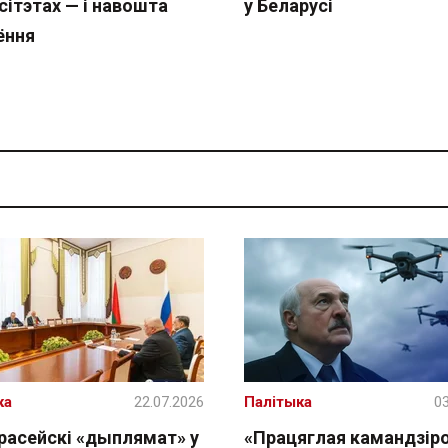
сітэтах — і навошта
у Беларусі
ёння
ка
22.07.2026
Палітыка
03
расейскі «дыплямат» у
«Працяглая камандзіро