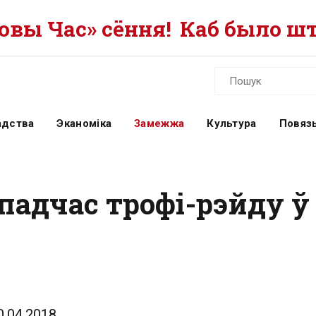
вы Час» сёння!
Каб было шт
адства
Эканоміка
Замежжа
Культура
Повязь
адчас трофі-рэйду ў 
0.04.2018