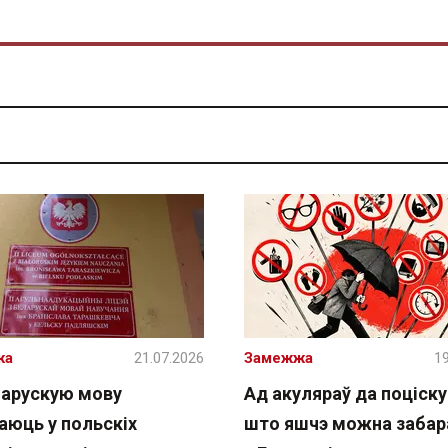
жа
21.07.2026
Замежжа
19
ларускую мову
Ад акуляраў да поціску 
аюць у польскіх
што яшчэ можна забар