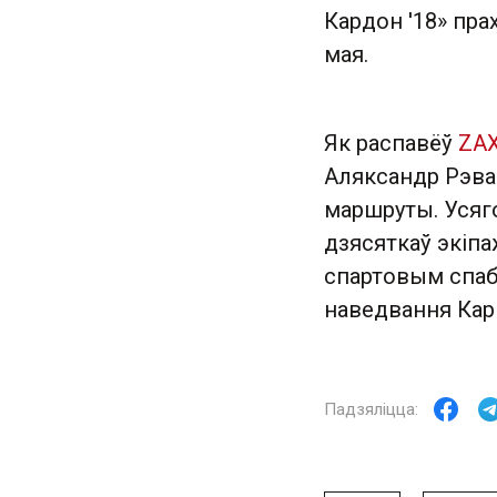
Кардон '18» пра
мая.
Як распавёў
ZAX
Аляксандр Рэва
маршруты. Усяг
дзясяткаў экіпа
спартовым спаб
наведвання Карп