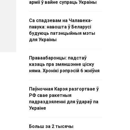
арміі ў вайне супраць Украіны
Са спадзевам на Чалавека-
павука: навошта ў Беларусі
будуюць патэнцыйныя мэты
для Украіны
Праваабаронцы: падстаў
казаць пра змяншэнне ціску
няма. Хронікі рэпрэсій 6 жніўня
Паўночная Карэя разгортвае ў
РФ свае ракетныя
падраздзяленні для ўдараў па
Украіне
Больш за 2 тысячы