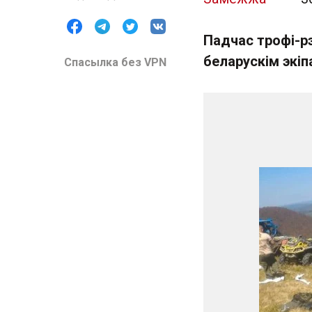
Падчас трофі-р
беларускім экіп
Спасылка без VPN