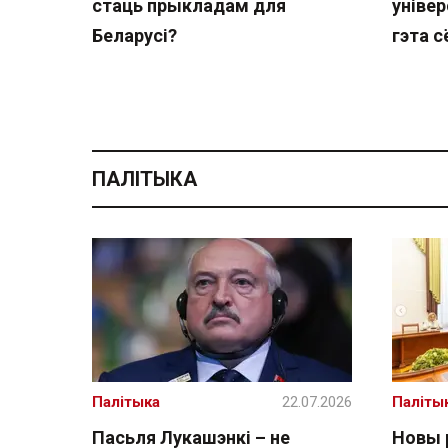
стаць прыкладам для
універ
Беларусі?
гэта с
ПАЛІТЫКА
Палітыка
22.07.2026
Паліты
Пасьля Лукашэнкі – не
Новы 