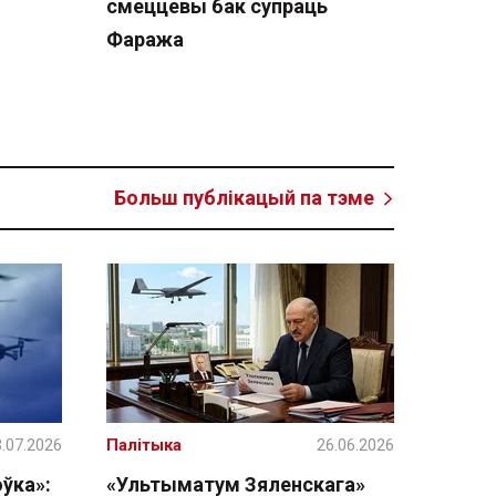
смеццевы бак супраць
Фаража
Больш публікацый па тэме
.07.2026
Палітыка
26.06.2026
ўка»:
«Ультыматум Зяленскага»