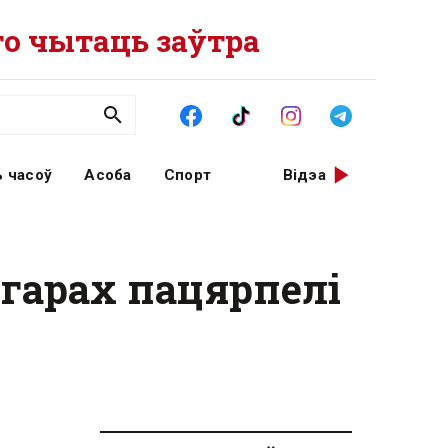
о чытаць заўтра
 часоў
Асоба
Спорт
Відэа
гарах пацярпелі