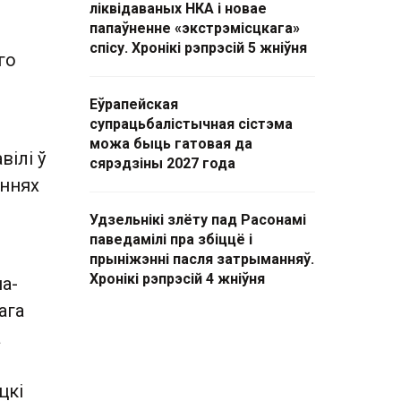
ліквідаваных НКА і новае
папаўненне «экстрэмісцкага»
спісу. Хронікі рэпрэсій 5 жніўня
го
Еўрапейская
супрацьбалістычная сістэма
можа быць гатовая да
ілі ў
сярэдзіны 2027 года
аннях
Удзельнікі злёту пад Расонамі
паведамілі пра збіццё і
прыніжэнні пасля затрыманняў.
Хронікі рэпрэсій 4 жніўня
а-
ага
а
цкі