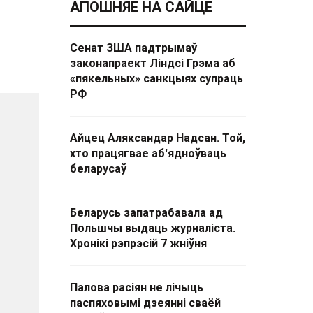
АПОШНЯЕ НА САЙЦЕ
Сенат ЗША падтрымаў
законапраект Ліндсі Грэма аб
«пякельных» санкцыях супраць
РФ
Айцец Аляксандар Надсан. Той,
хто працягвае аб'ядноўваць
беларусаў
Беларусь запатрабавала ад
Польшчы выдаць журналіста.
Хронікі рэпрэсій 7 жніўня
Палова расіян не лічыць
паспяховымі дзеянні сваёй