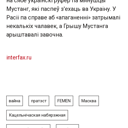
на сябе ўкраінскі руфер па мянушцы
Мустанг, які паспеў з'ехаць ва Украіну. У
Расіі па справе аб «апаганенні» затрымалі
некалькіх чалавек, а Грышу Мустанга
арыштавалі завочна.
interfax.ru
вайна
пратэст
FEMEN
Масква
Кацельнічаская набярэжная