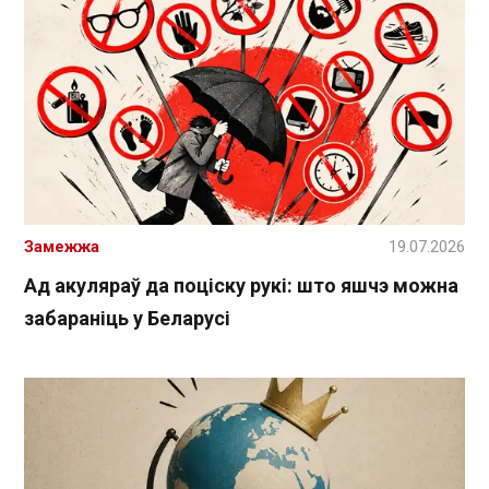
Замежжа
19.07.2026
Ад акуляраў да поціску рукі: што яшчэ можна
забараніць у Беларусі