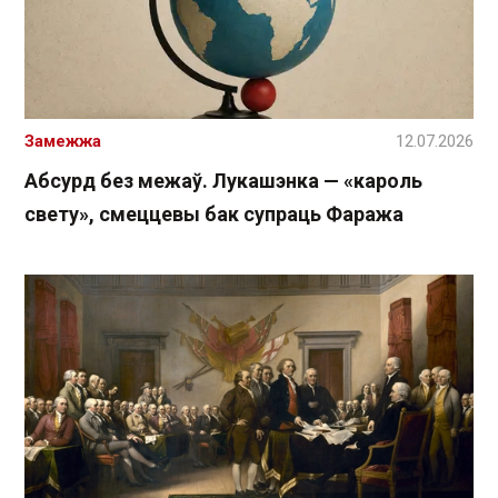
Замежжа
12.07.2026
Абсурд без межаў. Лукашэнка — «кароль
свету», смеццевы бак супраць Фаража