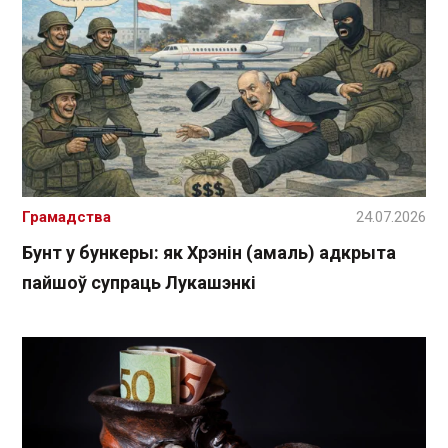
Грамадства
24.07.2026
Бунт у бункеры: як Хрэнін (амаль) адкрыта
пайшоў супраць Лукашэнкі