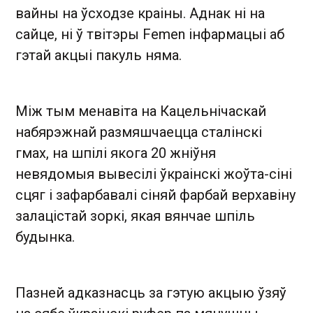
вайны на ўсходзе краіны. Аднак ні на
сайце, ні ў твітэры Femen інфармацыі аб
гэтай акцыі пакуль няма.
Між тым менавіта на Кацельнічаскай
набярэжнай размяшчаецца сталінскі
гмах, на шпілі якога 20 жніўня
невядомыя вывесілі ўкраінскі жоўта-сіні
сцяг і зафарбавалі сіняй фарбай верхавіну
залацістай зоркі, якая вянчае шпіль
будынка.
Пазней адказнасць за гэтую акцыю ўзяў