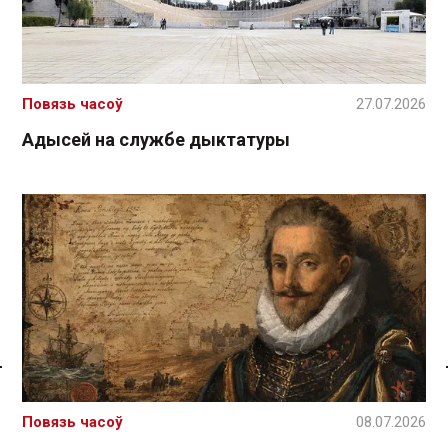
Повязь часоў
27.07.2026
Адысей на службе дыктатуры
Спасылка без VPN
Повязь часоў
08.07.2026