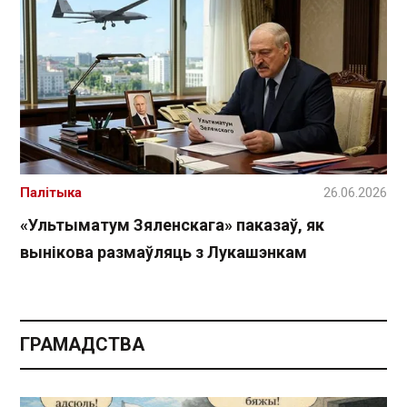
Палітыка
26.06.2026
«Ультыматум Зяленскага» паказаў, як
вынікова размаўляць з Лукашэнкам
ГРАМАДСТВА