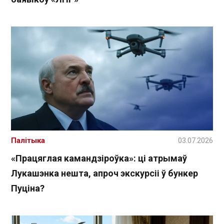
Палітыка
03.07.2026
«Працяглая камандзіроўка»: ці атрымаў
Лукашэнка нешта, апроч экскурсіі ў бункер
Пуціна?