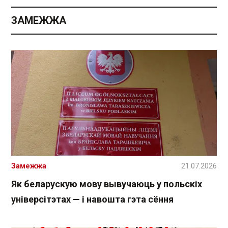
ЗАМЕЖЖА
Замежжа
21.07.2026
Як беларускую мову вывучаюць у польскіх
універсітэтах — і навошта гэта сёння