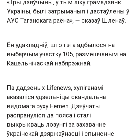
«Тры дзяўчыны, у тым ліку грамадзянкі
Украіны, былі затрыманыя і дастаўлены ў
АУС Таганскага раёна», — сказаў Шленаў.
Ён удакладніў, што гэта адбылося на
выбарчым участку 105, размешчаным на
Кацельнічаскай набярэжнай.
Па дадзеных Lifenews, хуліганамі
аказаліся удзельніцы скандальна
вядомага руху Femen. Дзяўчаты
распрануліся да пояса і сталі
выкрыкваць лозунгі за захаванне
ўкраінскай дзяржаўнасці і спыненне