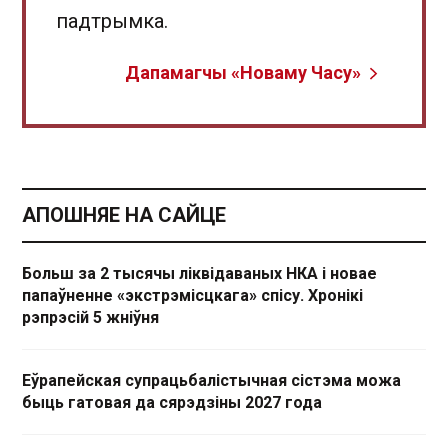
падтрымка.
Дапамагчы «Новаму Часу»
АПОШНЯЕ НА САЙЦЕ
Больш за 2 тысячы ліквідаваных НКА і новае
папаўненне «экстрэмісцкага» спісу. Хронікі
рэпрэсій 5 жніўня
Еўрапейская супрацьбалістычная сістэма можа
быць гатовая да сярэдзіны 2027 года