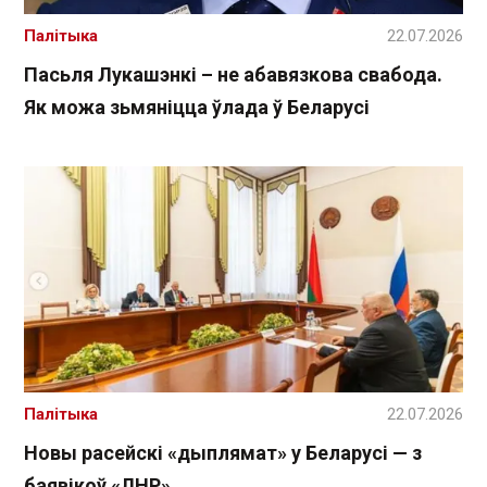
Палітыка
22.07.2026
Пасьля Лукашэнкі – не абавязкова свабода.
Як можа зьмяніцца ўлада ў Беларусі
Палітыка
22.07.2026
Новы расейскі «дыплямат» у Беларусі — з
баявікоў «ЛНР»