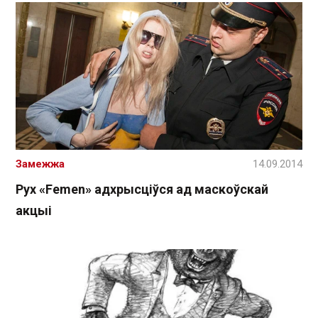
Замежжа
14.09.2014
Рух «Femen» адхрысціўся ад маскоўскай
акцыі