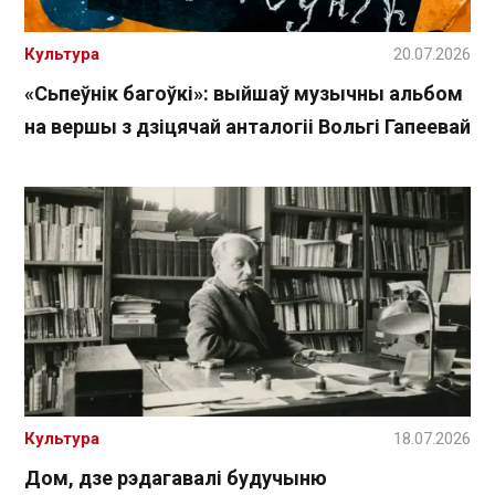
Культура
20.07.2026
«Сьпеўнік багоўкі»: выйшаў музычны альбом
на вершы з дзіцячай анталогіі Вольгі Гапеевай
Культура
18.07.2026
Дом, дзе рэдагавалі будучыню