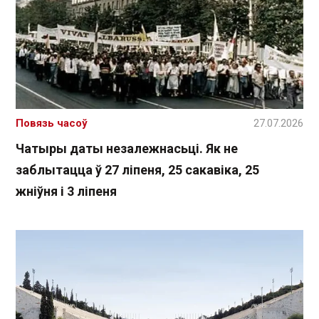
Повязь часоў
27.07.2026
Чатыры даты незалежнасьці. Як не
заблытацца ў 27 ліпеня, 25 сакавіка, 25
жніўня і 3 ліпеня