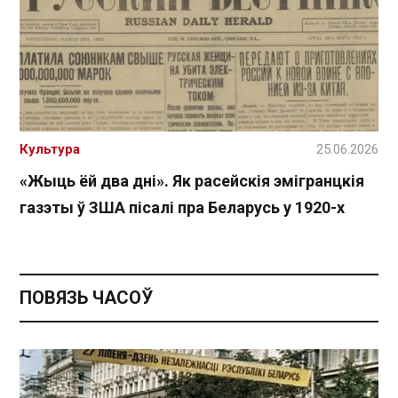
Культура
25.06.2026
«Жыць ёй два дні». Як расейскія эмігранцкія
газэты ў ЗША пісалі пра Беларусь у 1920-х
ПОВЯЗЬ ЧАСОЎ