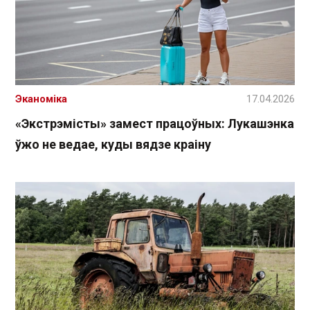
Эканоміка
17.04.2026
«Экстрэмісты» замест працоўных: Лукашэнка
ўжо не ведае, куды вядзе краіну