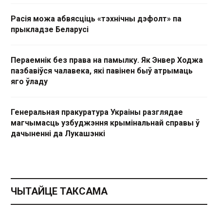
Расія можа абвясціць «тэхнічны дэфолт» па
прыкладзе Беларусі
Пераемнік без права на памылку. Як Энвер Ходжа
пазбавіўся чалавека, які павінен быў атрымаць
яго ўладу
Генеральная пракуратура Украіны разглядае
магчымасць узбуджэння крымінальнай справы ў
дачыненні да Лукашэнкі
ЧЫТАЙЦЕ ТАКСАМА