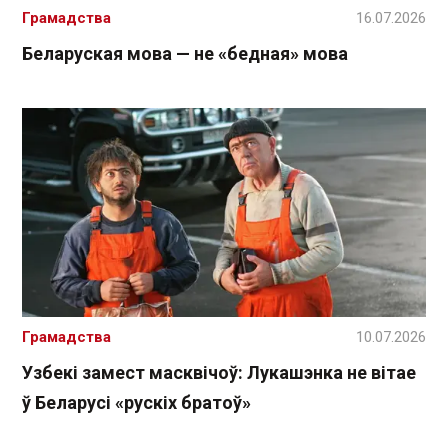
Грамадства
16.07.2026
Беларуская мова — не «бедная» мова
Грамадства
10.07.2026
Узбекі замест масквічоў: Лукашэнка не вітае
ў Беларусі «рускіх братоў»