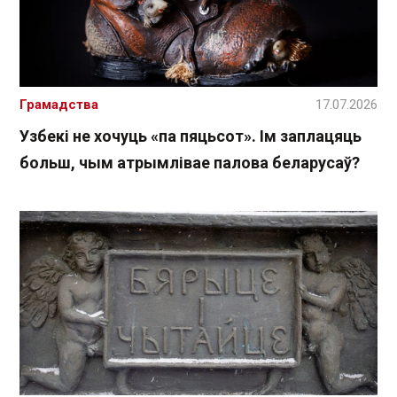
Грамадства
17.07.2026
Узбекі не хочуць «па пяцьсот». Ім заплацяць
больш, чым атрымлівае палова беларусаў?