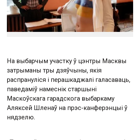
На выбарчым участку ў цэнтры Масквы
затрыманы тры дзяўчыны, якія
распрануліся і перашкаджалі галасаваць,
паведаміў намеснік старшыні
Маскоўскага гарадскога выбаркаму
Аляксей Шленаў на прэс-канферэнцыі ў
нядзелю.