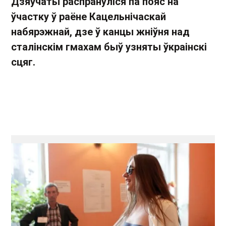
Дзяўчаты распрануліся па пояс на
ўчастку ў раёне Кацельнічаскай
набярэжнай, дзе ў канцы жніўня над
сталінскім гмахам быў узняты ўкраінскі
сцяг.