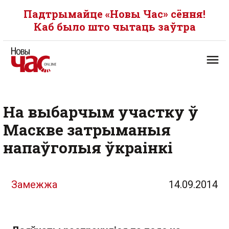
Падтрымайце «Новы Час» сёння!
Каб было што чытаць заўтра
На выбарчым участку ў
Маскве затрыманыя
напаўголыя ўкраінкі
Замежжа
14.09.2014