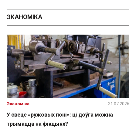
ЭКАНОМІКА
Эканоміка
31.07.2026
У свеце «ружовых поні»: ці доўга можна
трымацца на фікцыях?