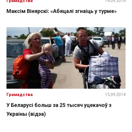
Грамадства
14.09.2014
Максім Вінярскі: «Абяцалі згнаіць у турме»
Грамадства
15.09.2014
У Беларусі больш за 25 тысяч уцекачоў з
Украіны (відэа)