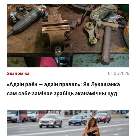
Эканоміка
01.05.2026
«Адзін раён — адзін правал»: Як Лукашэнка
сам сабе замінае зрабіць эканамічны цуд