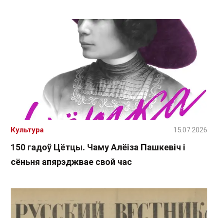
Культура
15.07.2026
150 гадоў Цётцы. Чаму Алёіза Пашкевіч і
сёньня апярэджвае свой час