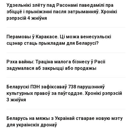
Удзельнікі злёту пад Расонамі паведамілі пра
збіццё і прыніжэнні пасля затрыманняў. Хронікі
рэпрэсій 4 жніўня
Перамовы ў Каракасе. Ці можа венесуэльскі
сцэнар стаць прыкладам для Беларусі?
Рэха вайны: Траціна малога бізнесу ў Расіі
задумалася аб закрыцці або продажы
Беларускі ПЭН зафіксаваў 738 парушэнняў
культурных правоў за паўгоддзе. Хронікі рэпрэсій
3 жніўня
Беларусь на мяжы з Украінай стварае новую мэту
для украінскіх дронаў