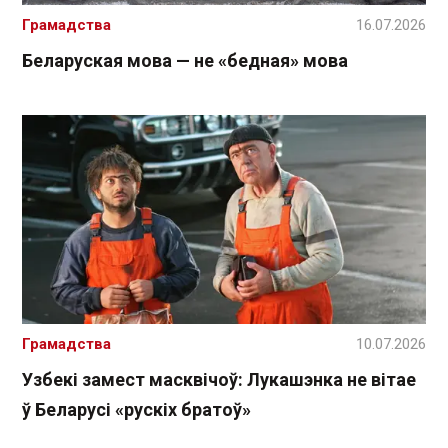
Грамадства
16.07.2026
Беларуская мова — не «бедная» мова
Грамадства
10.07.2026
Узбекі замест масквічоў: Лукашэнка не вітае
ў Беларусі «рускіх братоў»