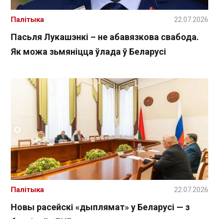
Палітыка
22.07.2026
Пасьля Лукашэнкі – не абавязкова свабода.
Як можа зьмяніцца ўлада ў Беларусі
Палітыка
22.07.2026
Новы расейскі «дыплямат» у Беларусі — з