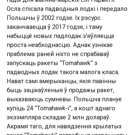
Осла спісала падводныя лодкі і передало
Польшчы ў 2002 годзе. Іх рэсурс
заканчваецца ў 2017 годзе, і таму
набыццё новых падлодак з'яўляецца
проста неабходнасцю. Аднак узнікае
праблема: раней ніхто не спрабаваў
запускаць ракеты “Tomahawk” з
падводных лодак такога малога класа.
Нават самі амерыканцы, якія павінны
быць зацікаўленыя ў продажы ракет,
выказваюць сумневы. Польшча плануе
купіць 24 “Tomahawk-і”, а кошт аднаго
экзэмпляра складае 2 млн долараў.
Акрамя таго, для навядзення крылатых