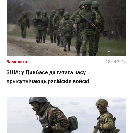
Замежжа
18.04.2015
ЗША: у Данбасе да гэтага часу
прысутнічаюць расійскія войскі