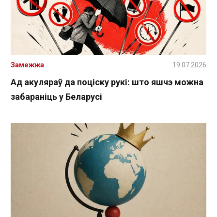
Замежжа
19.07.2026
Ад акуляраў да поціску рукі: што яшчэ можна
забараніць у Беларусі