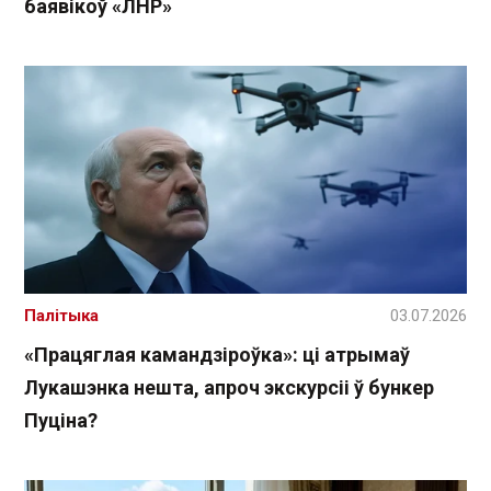
баявікоў «ЛНР»
Палітыка
03.07.2026
«Працяглая камандзіроўка»: ці атрымаў
Лукашэнка нешта, апроч экскурсіі ў бункер
Пуціна?