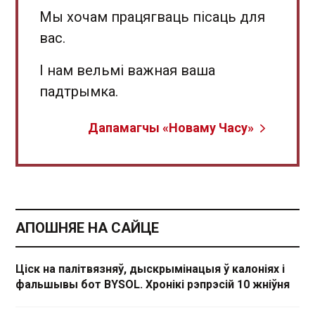
Мы хочам працягваць пісаць для
вас.
І нам вельмі важная ваша
падтрымка.
Дапамагчы «Новаму Часу»
АПОШНЯЕ НА САЙЦЕ
Ціск на палітвязняў, дыскрымінацыя ў калоніях і
фальшывы бот BYSOL. Хронікі рэпрэсій 10 жніўня