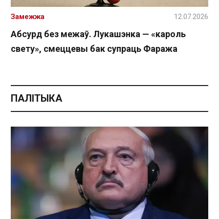
Замежжа
12.07.2026
Абсурд без межаў. Лукашэнка — «кароль
свету», смеццевы бак супраць Фаража
ПАЛІТЫКА