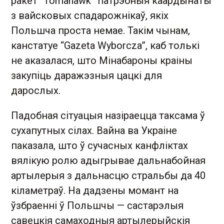
ракет “Tomahawk” патрэбныя каардынаты
з вайсковых спадарожнікаў, якіх
Польшча проста немае. Такім чынам,
канстатуе “Gazeta Wyborcza”, каб толькі
не аказалася, што Мінабароны краіны
закупіць даражэзныя цацкі для
дарослых.
Падобная сітуацыя назіраецца таксама ў
сухапутных сілах. Вайна ва Украіне
паказала, што ў сучасных канфліктах
вялікую ролю адыгрывае дальнабойная
артылерыя з дальнасцю стральбы да 40
кіламетраў. На дадзены момант на
ўзбраенні ў Польшчы — састарэлыя
савецкія самаходныя артылерыйскія