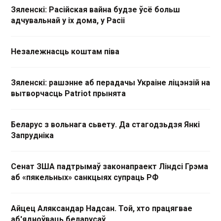
Зяленскі: Расійская вайна будзе ўсё больш
адчувальнай у іх дома, у Расіі
Незалежнасць коштам піва
Зяленскі: рашэнне аб перадачы Украіне ліцэнзій на
вытворчасць Patriot прынята
Беларус з вольнага сьвету. Да стагодзьдзя Янкі
Запрудніка
Сенат ЗША падтрымаў законапраект Ліндсі Грэма
аб «пякельных» санкцыях супраць РФ
Айцец Аляксандар Надсан. Той, хто працягвае
аб'ядноўваць беларусаў