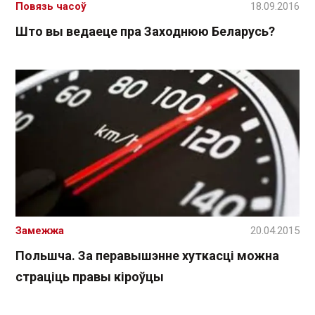
Повязь часоў
18.09.2016
Што вы ведаеце пра Заходнюю Беларусь?
Замежжа
20.04.2015
Польшча. За перавышэнне хуткасці можна
страціць правы кіроўцы