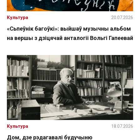
Культура
20.07.2026
«Сьпеўнік багоўкі»: выйшаў музычны альбом
на вершы з дзіцячай анталогіі Вольгі Гапеевай
Культура
18.07.2026
Дом, дзе рэдагавалі будучыню