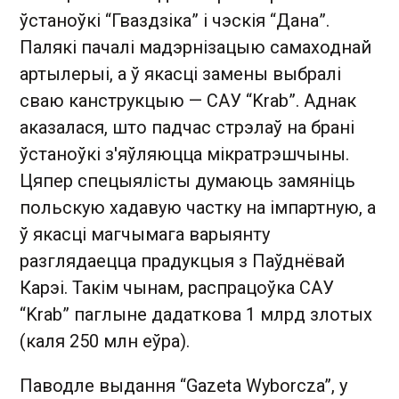
ўстаноўкі “Гваздзіка” і чэскія “Дана”.
Палякі пачалі мадэрнізацыю самаходнай
артылерыі, а ў якасці замены выбралі
сваю канструкцыю — САУ “Krab”. Аднак
аказалася, што падчас стрэлаў на брані
ўстаноўкі з'яўляюцца мікратрэшчыны.
Цяпер спецыялісты думаюць замяніць
польскую хадавую частку на імпартную, а
ў якасці магчымага варыянту
разглядаецца прадукцыя з Паўднёвай
Карэі. Такім чынам, распрацоўка САУ
“Krab” паглыне дадаткова 1 млрд злотых
(каля 250 млн еўра).
Паводле выдання “Gazeta Wyborcza”, у