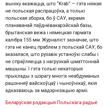
выніку акажацца, што “Krab” — гэта ніякая
не польская распрацоўка, а толькі
польская зборка, бо ў САУ, акрамя
планаванай паўднёвакарэйскай базы,
брытанская вежа і нямецкая гармата
калібра 155 мм. Журналіст зазначае, што
гэта не канец праблем з польскай САУ, бо
аказалася, што рухавік устаноўкі слабы і
не спраўляецца з нагрузкай шматтоннай
машыны. І гэта толькі некаторыя
прыклады з шэрагу многіх неабдуманых
рашэнняў вайскоўцаў і чыноўнікаў, якія
адказваюць за мадэрнізацыю арміі.
Беларуская рэдакцыя Польскага радыё