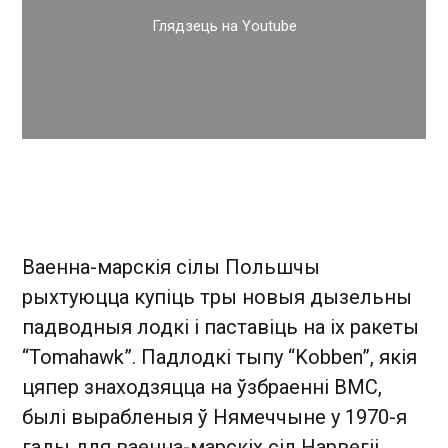
Глядзець на Youtube
Ваенна-марскія сілы Польшчы
рыхтуюцца купіць тры новыя дызельны
падводныя лодкі і паставіць на іх ракеты
“Tomahawk”. Падлодкі тыпу “Kobben”, якія
цяпер знаходзяцца на ўзбраенні ВМС,
былі вырабленыя ў Нямеччыне у 1970-я
гады для ваенна-марскіх сіл Нарвегіі.