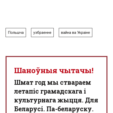
Польшча
узбраенне
вайна ва Украіне
Шаноўныя чытачы!
Шмат год мы ствараем
летапіс грамадскага і
культурнага жыцця. Для
Беларусі. Па-беларуску.