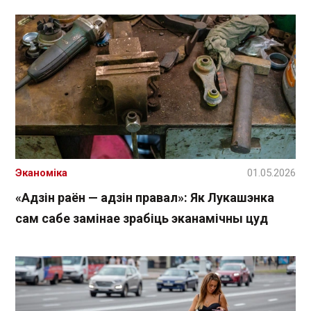
Эканоміка
01.05.2026
«Адзін раён — адзін правал»: Як Лукашэнка
сам сабе замінае зрабіць эканамічны цуд