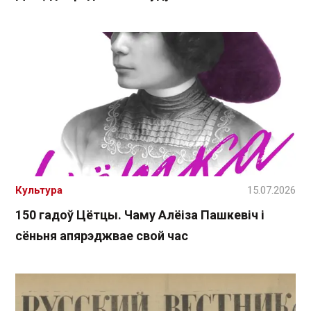
Культура
15.07.2026
150 гадоў Цётцы. Чаму Алёіза Пашкевіч і
сёньня апярэджвае свой час