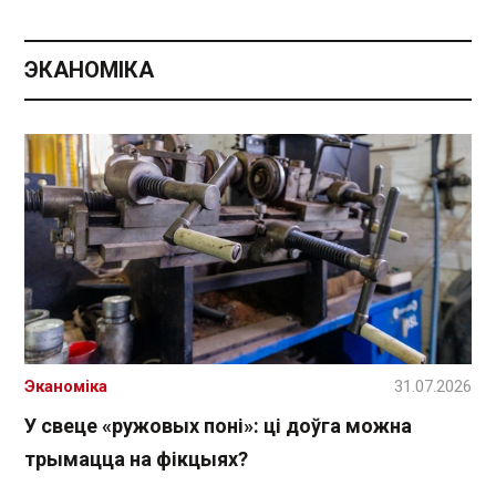
ЭКАНОМІКА
Эканоміка
31.07.2026
У свеце «ружовых поні»: ці доўга можна
трымацца на фікцыях?