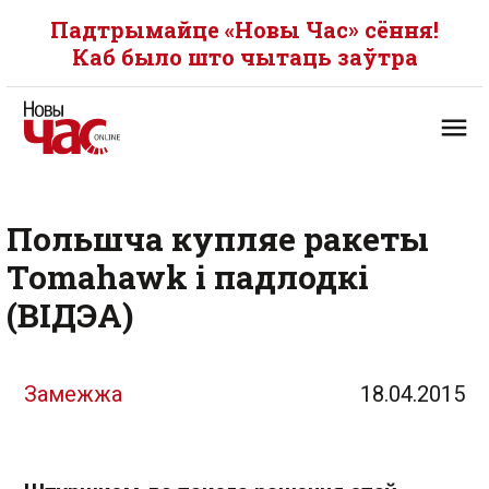
Падтрымайце «Новы Час» сёння!
Каб было што чытаць заўтра
Польшча купляе ракеты
Tomahawk і падлодкі
(ВІДЭА)
Замежжа
18.04.2015