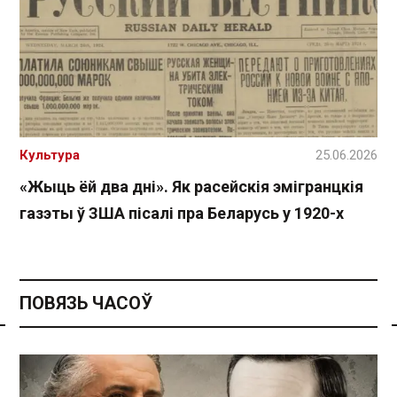
Культура
25.06.2026
«Жыць ёй два дні». Як расейскія эмігранцкія
газэты ў ЗША пісалі пра Беларусь у 1920-х
ПОВЯЗЬ ЧАСОЎ
Спасылка без VPN