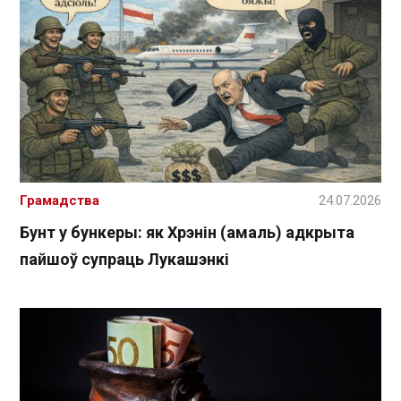
Грамадства
24.07.2026
Бунт у бункеры: як Хрэнін (амаль) адкрыта
пайшоў супраць Лукашэнкі