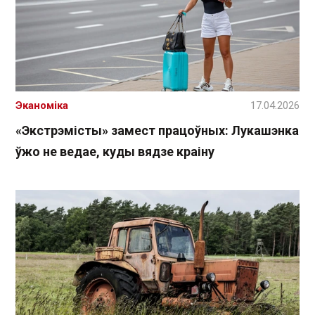
Эканоміка
17.04.2026
«Экстрэмісты» замест працоўных: Лукашэнка
ўжо не ведае, куды вядзе краіну