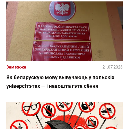
Замежжа
21.07.2026
Як беларускую мову вывучаюць у польскіх
універсітэтах — і навошта гэта сёння