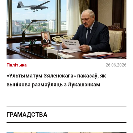
Палітыка
26.06.2026
«Ультыматум Зяленскага» паказаў, як
вынікова размаўляць з Лукашэнкам
ГРАМАДСТВА