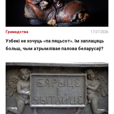
Грамадства
17.07.2026
Узбекі не хочуць «па пяцьсот». Ім заплацяць
больш, чым атрымлівае палова беларусаў?