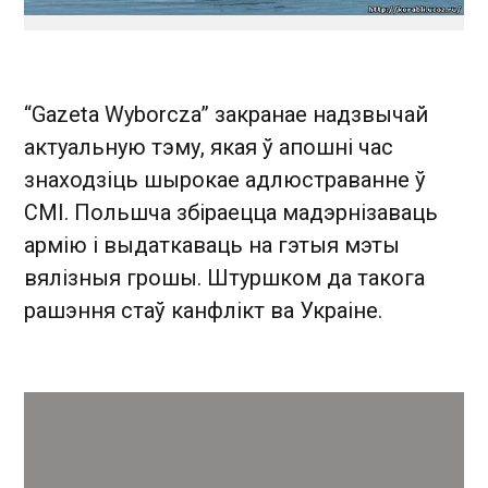
“Gazeta Wyborcza” закранае надзвычай
актуальную тэму, якая ў апошні час
знаходзіць шырокае адлюстраванне ў
СМІ. Польшча збіраецца мадэрнізаваць
армію і выдаткаваць на гэтыя мэты
вялізныя грошы. Штуршком да такога
рашэння стаў канфлікт ва Украіне.