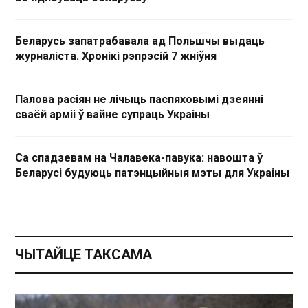
Беларусь запатрабавала ад Польшчы выдаць
журналіста. Хронікі рэпрэсій 7 жніўня
Палова расіян не лічыць паспяховымі дзеянні
сваёй арміі ў вайне супраць Украіны
Са спадзевам на Чалавека-павука: навошта ў
Беларусі будуюць патэнцыйныя мэты для Украіны
ЧЫТАЙЦЕ ТАКСАМА