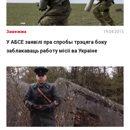
Замежжа
19.04.2015
У АБСЕ заявілі пра спробы трэцяга боку
заблакаваць работу місіі ва Украіне