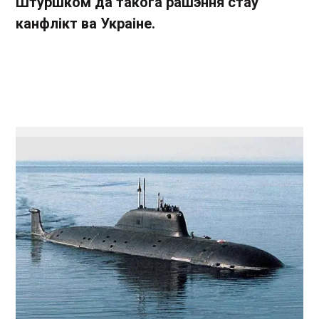
Штуршком да такога рашэння стаў
канфлікт ва Украіне.