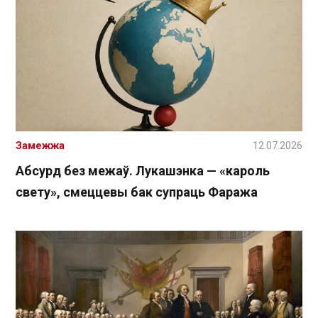
Замежжа
12.07.2026
Абсурд без межаў. Лукашэнка — «кароль
свету», смеццевы бак супраць Фаража