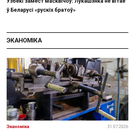
Узбекі замест масквічоў: Лукашэнка не вітае
ў Беларусі «рускіх братоў»
ЭКАНОМІКА
Эканоміка
31.07.2026