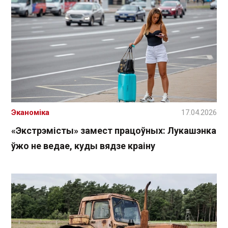
Эканоміка
17.04.2026
«Экстрэмісты» замест працоўных: Лукашэнка
ўжо не ведае, куды вядзе краіну