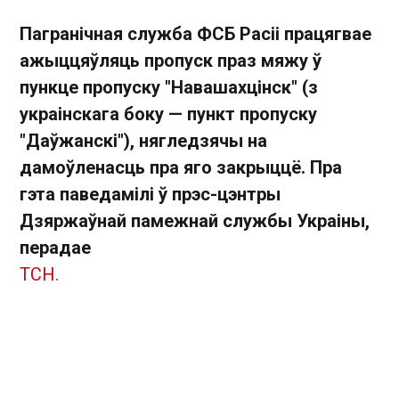
Пагранічная служба ФСБ Расіі працягвае
ажыццяўляць пропуск праз мяжу ў
пункце пропуску "Навашахцінск" (з
украінскага боку — пункт пропуску
"Даўжанскі"), нягледзячы на ​​
дамоўленасць пра яго закрыццё. Пра
гэта паведамілі ў прэс-цэнтры
Дзяржаўнай памежнай службы Украіны,
перадае
ТСН.