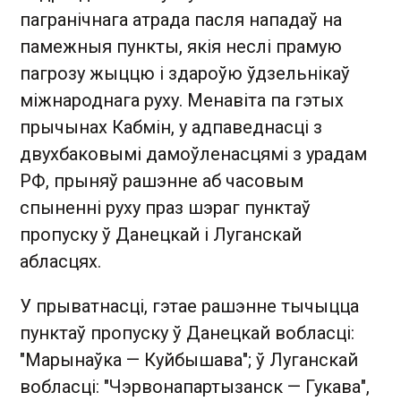
пагранічнага атрада пасля нападаў на
памежныя пункты, якія неслі прамую
пагрозу жыццю і здароўю ўдзельнікаў
міжнароднага руху. Менавіта па гэтых
прычынах Кабмін, у адпаведнасці з
двухбаковымі дамоўленасцямі з урадам
РФ, прыняў рашэнне аб часовым
спыненні руху праз шэраг пунктаў
пропуску ў Данецкай і Луганскай
абласцях.
У прыватнасці, гэтае рашэнне тычыцца
пунктаў пропуску ў Данецкай вобласці:
"Марынаўка — Куйбышава"; ў Луганскай
вобласці: "Чэрвонапартызанск — Гукава",