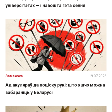
універсітэтах — і навошта гэта сёння
Замежжа
19.07.2026
Ад акуляраў да поціску рукі: што яшчэ можна
забараніць у Беларусі