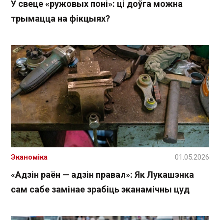
У свеце «ружовых поні»: ці доўга можна
трымацца на фікцыях?
Эканоміка
01.05.2026
«Адзін раён — адзін правал»: Як Лукашэнка
сам сабе замінае зрабіць эканамічны цуд