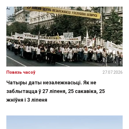
Повязь часоў
27.07.2026
Чатыры даты незалежнасьці. Як не
заблытацца ў 27 ліпеня, 25 сакавіка, 25
жніўня і 3 ліпеня