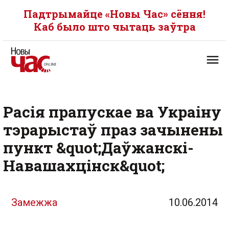
Падтрымайце «Новы Час» сёння!
Каб было што чытаць заўтра
Расія прапускае ва Украіну
тэрарыстаў праз зачынены
пункт &quot;Даўжанскі-
Навашахцінск&quot;
Замежжа
10.06.2014