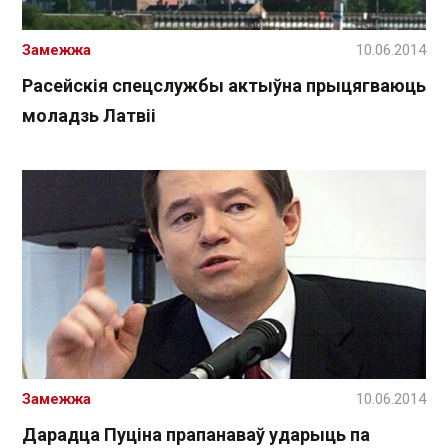
Замежжа
10.06.2014
Расейскія спецслужбы актыўна прыцягваюць
моладзь Латвіі
Замежжа
10.06.2014
Дарадца Пуціна прапанаваў ударыць па