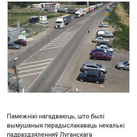
Памежнікі нагадваюць, што былі
вымушаныя перадыслакаваць некалькі
падраздзяленняў Луганскага