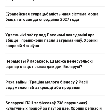
Еўрапейская супрацьбалістычная сістэма можа
быць гатовая да сярэдзіны 2027 года
Удзельнікі злёту пад Расонамі паведамілі пра
збіццё і прыніжэнні пасля затрыманняў. Хронікі
рэпрэсій 4 жніўня
Перамовы ў Каракасе. Ці можа венесуэльскі
сцэнар стаць прыкладам для Беларусі?
Рэха вайны: Траціна малога бізнесу ў Расіі
задумалася аб закрыцці або продажы
Беларускі ПЭН зафіксаваў 738 парушэнняў
культурных правоў за паўгоддзе. Хронікі рэпрэсій