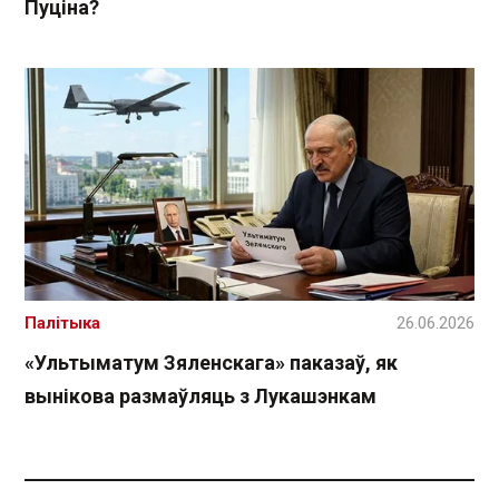
Пуціна?
Палітыка
26.06.2026
«Ультыматум Зяленскага» паказаў, як
вынікова размаўляць з Лукашэнкам