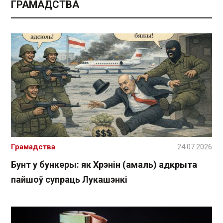
ГРАМАДСТВА
Грамадства
24.07.2026
Бунт у бункеры: як Хрэнін (амаль) адкрыта
пайшоў супраць Лукашэнкі