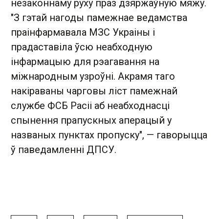
незаконнаму руху праз дзяржаўную мяжу.
"З гэтай нагоды памежнае ведамства
праінфармавала МЗС Украіны і
прадаставіла ўсю неабходную
інфармацыю для рэагавання на
міжнародным узроўні. Акрамя таго
накіраваны чарговы ліст памежнай
службе ФСБ Расіі аб неабходнасці
спынення прапускных аперацый у
названых пунктах пропуску", — гаворыцца
ў паведамленні ДПСУ.