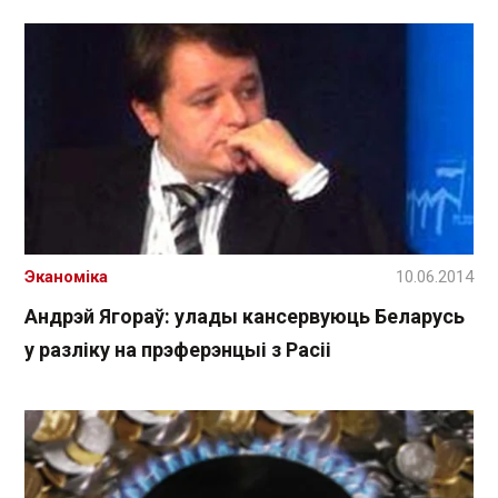
Эканоміка
10.06.2014
Андрэй Ягораў: улады кансервуюць Беларусь
у разліку на прэферэнцыі з Расіі