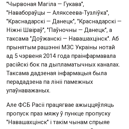
"Чырвоная Магіла — Гукава",
"Навабораўцы — Аляксеева-Тузліўка",
"Краснадарскі — Данецк", "Краснадарскі —
Ніжні Швіраў", "Паўночны — Данецк", а
таксама "Доўжанскі — Навашахцінск". Аб
прынятым рашэнні МЗС Украіны нотай
ад 5 чэрвеня 2014 года праінфармавала
расійскі бок па дыпламатычных каналах.
Таксама дадзеная інфармацыя была
перададзена па лініі памежных
упаўнаважаных.
Але ФСБ Расіі працягвае ажыццяўляць
пропуск праз мяжу ў пункце пропуску
"Навашахцінск" і такім чынам спрыяе