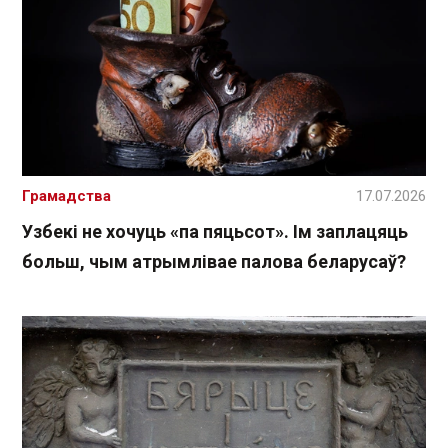
Грамадства
17.07.2026
Узбекі не хочуць «па пяцьсот». Ім заплацяць
больш, чым атрымлівае палова беларусаў?