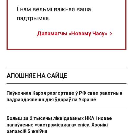
І нам вельмі важная ваша
падтрымка.
Дапамагчы «Новаму Часу»
АПОШНЯЕ НА САЙЦЕ
Паўночная Карэя разгортвае ў РФ свае ракетныя
падраздзяленні для ўдараў па Украіне
Больш за 2 тысячы ліквідаваных НКА і новае
папаўненне «экстрэмісцкага» спісу. Хронікі
рэпрэсій 5 жніўня