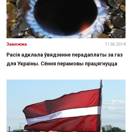
Замежжа
11.06.2014
Расія адклала ўвядзенне перадаплаты за газ
для Украіны. Сёння перамовы працягнуцца