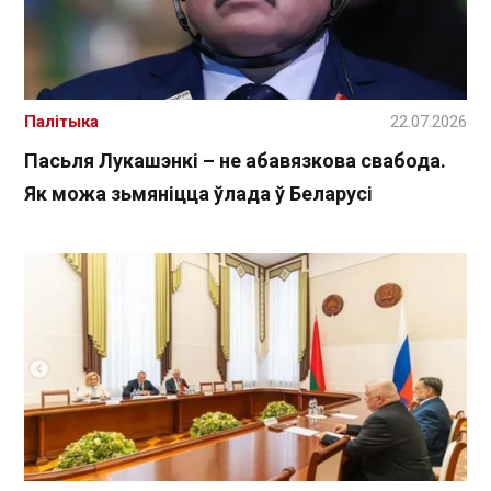
Палітыка
22.07.2026
Пасьля Лукашэнкі – не абавязкова свабода.
Як можа зьмяніцца ўлада ў Беларусі