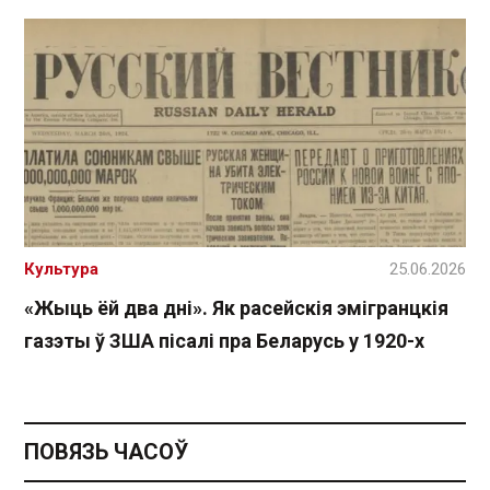
Культура
25.06.2026
«Жыць ёй два дні». Як расейскія эмігранцкія
газэты ў ЗША пісалі пра Беларусь у 1920-х
ПОВЯЗЬ ЧАСОЎ