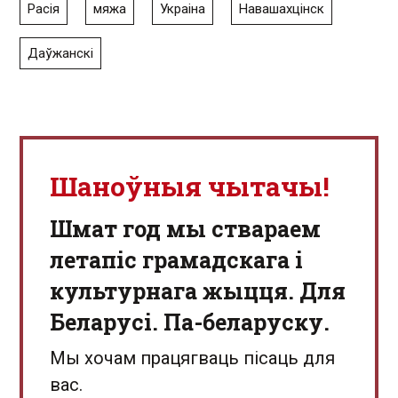
Расія
мяжа
Украіна
Навашахцінск
Даўжанскі
Шаноўныя чытачы!
Шмат год мы ствараем
летапіс грамадскага і
культурнага жыцця. Для
Беларусі. Па-беларуску.
Мы хочам працягваць пісаць для
вас.