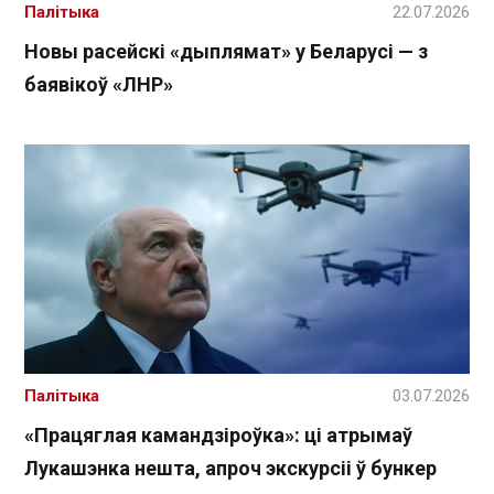
Палітыка
22.07.2026
Новы расейскі «дыплямат» у Беларусі — з
баявікоў «ЛНР»
Палітыка
03.07.2026
«Працяглая камандзіроўка»: ці атрымаў
Лукашэнка нешта, апроч экскурсіі ў бункер