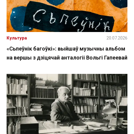
Культура
20.07.2026
«Сьпеўнік багоўкі»: выйшаў музычны альбом
на вершы з дзіцячай анталогіі Вольгі Гапеевай