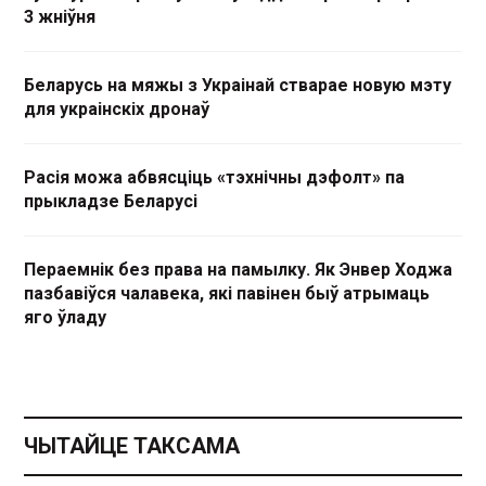
3 жніўня
Беларусь на мяжы з Украінай стварае новую мэту
для украінскіх дронаў
Расія можа абвясціць «тэхнічны дэфолт» па
прыкладзе Беларусі
Пераемнік без права на памылку. Як Энвер Ходжа
пазбавіўся чалавека, які павінен быў атрымаць
яго ўладу
ЧЫТАЙЦЕ ТАКСАМА