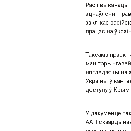
Расіі выканаць
аднаўленні прав
заклікае расій
працэс на ўкраі
Таксама праект
маніторынгавай 
нягледзячы на 
Украіны ў кант
доступу ў Крым 
У дакуменце та
ААН скаардынав
выкананне пала