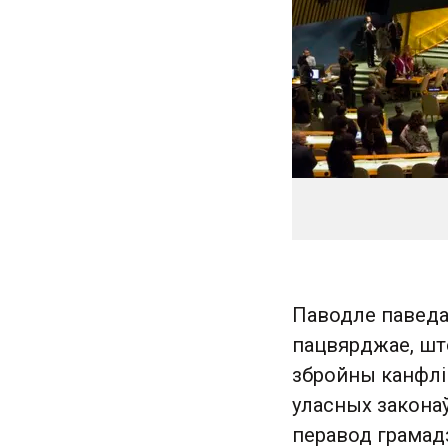
Паводле паведам
пацвярджае, што
збройны канфлі
уласных закона
перавод грамадз