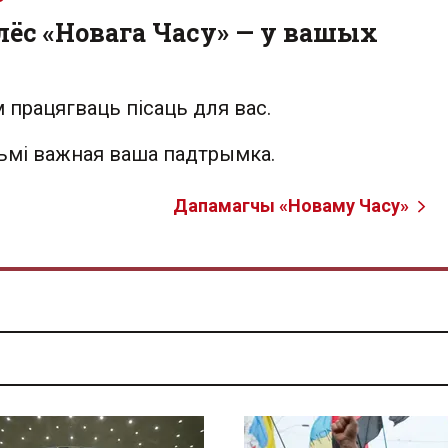
лёс «Новага Часу» — у вашых
 працягваць пісаць для вас.
льмі важная ваша падтрымка.
Дапамагчы «Новаму Часу»