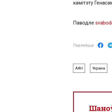
камітэту Генаса
Паводле
svabod
ААН
Украіна
Шано