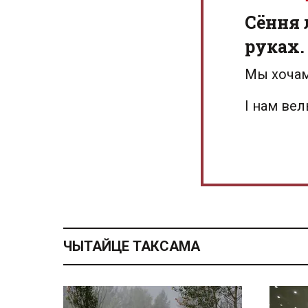
Сёння 
руках.
Мы хочам
І нам ве
ЧЫТАЙЦЕ ТАКСАМА