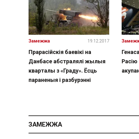
Замежжа
19.12.2017
Замеж
Прарасійскія баевікі на
Генас
Данбасе абстралялі жылыя
Расію
кварталы з «Граду». Ёсць
акупа
параненыя і разбурэнні
ЗАМЕЖЖА