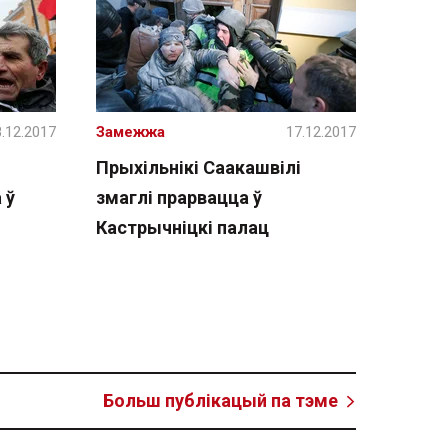
.12.2017
Замежжа
17.12.2017
Прыхільнікі Саакашвілі
 ў
змаглі прарвацца ў
Кастрычніцкі палац
Больш публікацый па тэме