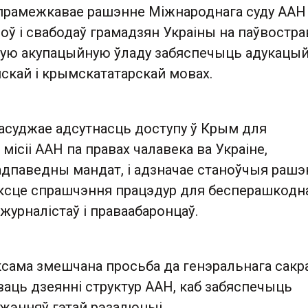
 прамежкавае рашэнне Міжнароднага суду ААН
оў і свабодаў грамадзян Украіны на паўвостра
скую акупацыйную ўладу забяспечыць адукацы
нскай і крымскататарскай мовах.
 асуджае адсутнасць доступу ў Крым для
місіі ААН па правах чалавека ва Украіне,
адпаведны мандат, і адзначае станоўчыя рашэ
эксце спрашчэння працэдур для бесперашкодн
журналістаў і праваабаронцаў.
ксама змешчана просьба да генэральнага сакр
аць дзеянні структур ААН, каб забяспечыць
жэнняў гэтай рэзалюцыі.