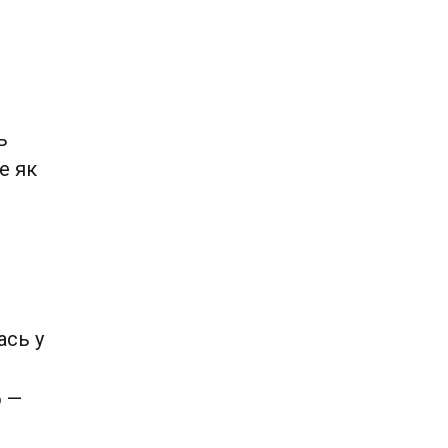
ь
е як
ась у
о —