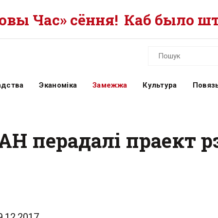
вы Час» сёння!
Каб было шт
адства
Эканоміка
Замежжа
Культура
Повязь
АН перадалі праект р
9.12.2017