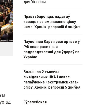
для Украіны
Праваабаронцы: падстаў
казаць пра змяншэнне ціску
няма. Хронікі рэпрэсій 6 жніўня
Паўночная Карэя разгортвае ў
РФ свае ракетныя
падраздзяленні для ўдараў па
Украіне
Больш за 2 тысячы
ліквідаваных НКА і новае
папаўненне «экстрэмісцкага»
й
спісу. Хронікі рэпрэсій 5 жніўня
овы
уе ад
Еўрапейская