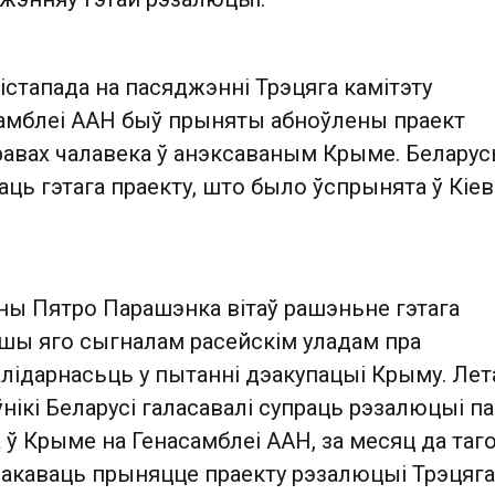
істапада на пасяджэнні Трэцяга камітэту
амблеі ААН быў прыняты абноўлены праект
равах чалавека ў анэксаваным Крыме. Беларус
аць гэтага праекту, што было ўспрынята ў Кіев
іны Пятро Парашэнка вітаў рашэньне гэтага
ўшы яго сыгналам расейскім уладам пра
лідарнасьць у пытанні дэакупацыі Крыму. Лет
нікі Беларусі галасавалі супраць рэзалюцыі па
 ў Крыме на Генасамблеі ААН, за месяц да таг
лакаваць прыняцце праекту рэзалюцыі Трэцяга