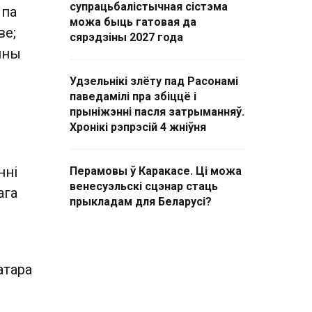
супрацьбалістычная сістэма
 па
можа быць гатовая да
ве;
сярэдзіны 2027 года
йны
Удзельнікі злёту пад Расонамі
паведамілі пра збіццё і
прыніжэнні пасля затрыманняў.
Хронікі рэпрэсій 4 жніўня
нні
Перамовы ў Каракасе. Ці можа
венесуэльскі сцэнар стаць
ага
прыкладам для Беларусі?
атара