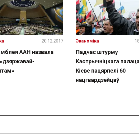
жа
20.12.2017
Эканоміка
18
амблея ААН назвала
Падчас штурму
 «дзяржавай-
Кастрычніцкага палаца
нтам»
Кіеве пацярпелі 60
нацгвардзейцаў