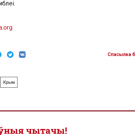
мблеі.
a.org
Спасылка 
Крым
ўныя чытачы!