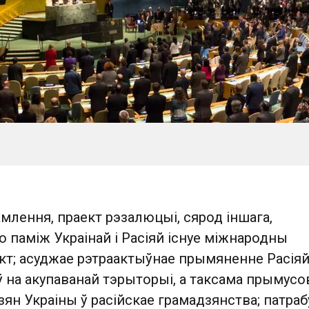
лення, праект рэзалюцыі, сярод іншага,
 паміж Украінай і Расіяй існуе міжнародны
кт; асуджае рэтраактыўнае прымяненне Расія
ў на акупаванай тэрыторыі, а таксама прымус
ян Украіны ў расійскае грамадзянства; патраб