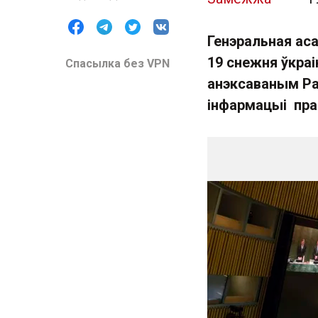
Генэральная ас
19 снежня ўкраі
Спасылка без VPN
анэксаваным Ра
інфармацыі прад