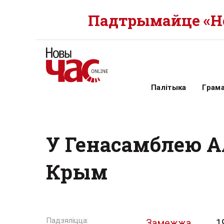
Падтрымайце «Но
Палітыка
Грам
У Генасамблею А
Крым
Замежжа
1