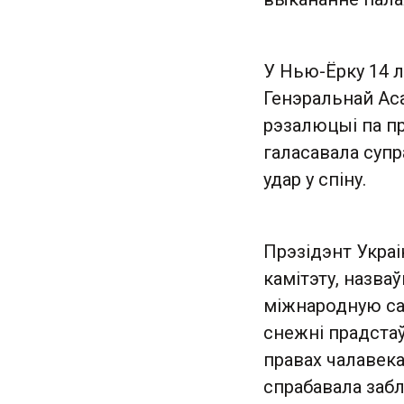
У Нью-Ёрку 14 л
Генэральнай Ас
рэзалюцыі па п
галасавала супр
удар у спіну.
Прэзідэнт Укра
камітэту, назва
міжнародную са
снежні прадстаў
правах чалавека
спрабавала заб