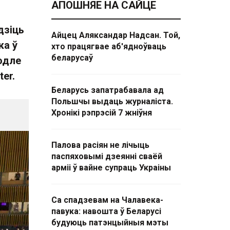
АПОШНЯЕ НА САЙЦЕ
дзіць
Айцец Аляксандар Надсан. Той,
ка ў
хто працягвае аб'ядноўваць
беларусаў
одле
er.
Беларусь запатрабавала ад
Польшчы выдаць журналіста.
Хронікі рэпрэсій 7 жніўня
Палова расіян не лічыць
паспяховымі дзеянні сваёй
арміі ў вайне супраць Украіны
Са спадзевам на Чалавека-
павука: навошта ў Беларусі
будуюць патэнцыйныя мэты