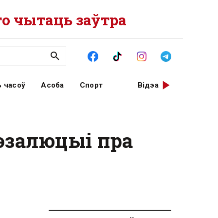
о чытаць заўтра
 часоў
Асоба
Спорт
Відэа
эзалюцыі пра