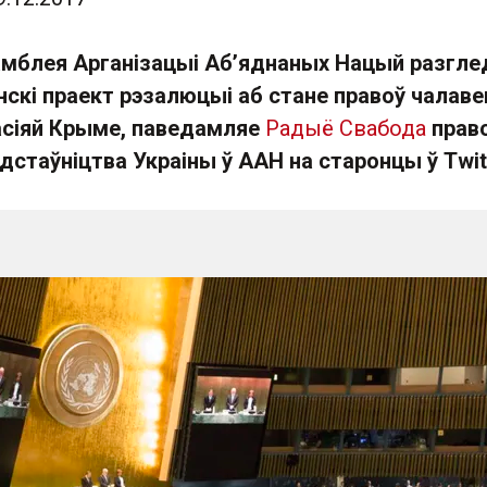
амблея Арганізацыі Аб’яднаных Нацый разгле
нскі праект рэзалюцыі аб стане правоў чалаве
сіяй Крыме, паведамляе
Радыё Свабода
прав
стаўніцтва Украіны ў ААН на старонцы ў Twitt