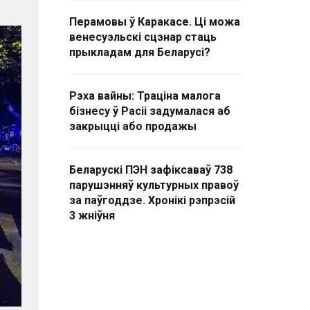
Перамовы ў Каракасе. Ці можа
венесуэльскі сцэнар стаць
прыкладам для Беларусі?
Рэха вайны: Траціна малога
бізнесу ў Расіі задумалася аб
закрыцці або продажы
Беларускі ПЭН зафіксаваў 738
парушэнняў культурных правоў
за паўгоддзе. Хронікі рэпрэсій
3 жніўня