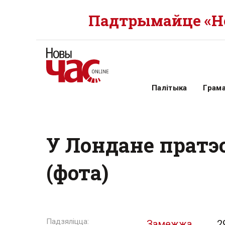
Падтрымайце «Но
Палітыка
Грам
У Лондане пратэ
(фота)
Замежжа
2