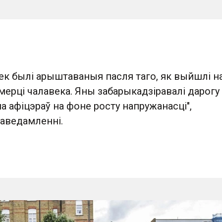
ек былі арыштаваныя пасля таго, як выйшлі н
мерці чалавека. Яны забарыкадзіравалі дарогу 
на афіцэраў на фоне росту напружанасці",
паведамленні.