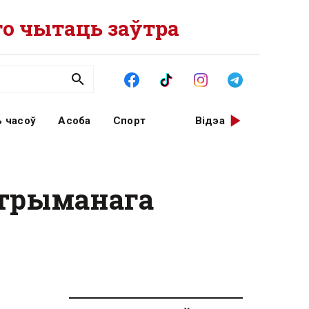
о чытаць заўтра
 часоў
Асоба
Спорт
Відэа
атрыманага