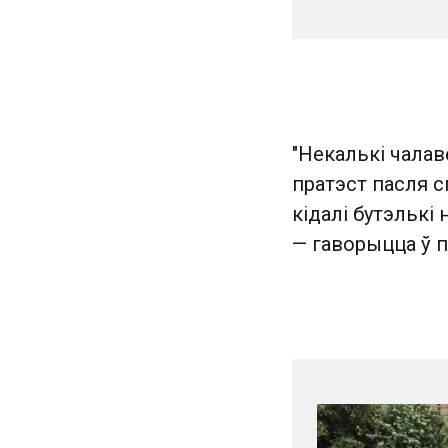
"Некалькі чалав
пратэст пасля с
кідалі бутэлькі 
— гаворыцца ў 