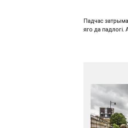
Падчас затрыма
яго да падлогі.