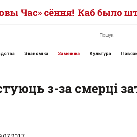
вы Час» сёння!
Каб было шт
адства
Эканоміка
Замежжа
Культура
Повязь
стуюць з-за смерці з
9.07.2017