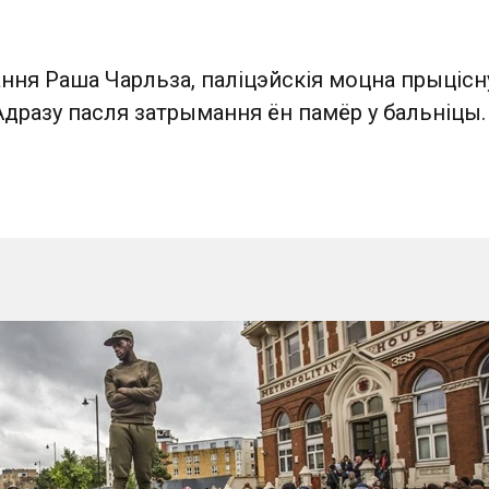
ння Раша Чарльза, паліцэйскія моцна прыцісн
 Адразу пасля затрымання ён памёр у бальніцы.