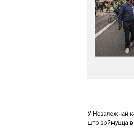
У Незалежнай ка
што зоймуцца вы