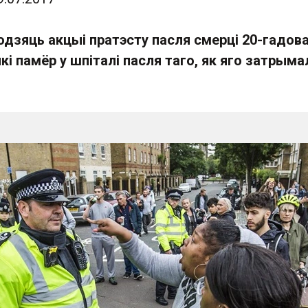
одзяць акцыі пратэсту пасля смерці 20-гадов
кі памёр у шпіталі пасля таго, як яго затрыма