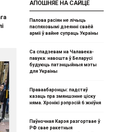
АПОШНЯЕ НА САЙЦЕ
ага
Палова расіян не лічыць
лі
паспяховымі дзеянні сваёй
арміі ў вайне супраць Украіны
Са спадзевам на Чалавека-
павука: навошта ў Беларусі
будуюць патэнцыйныя мэты
для Украіны
Праваабаронцы: падстаў
казаць пра змяншэнне ціску
няма. Хронікі рэпрэсій 6 жніўня
Паўночная Карэя разгортвае ў
РФ свае ракетныя