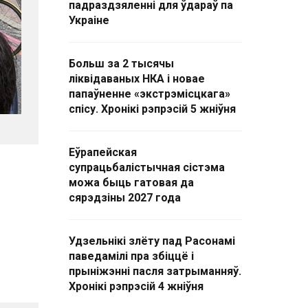
падраздзяленні для ўдараў па
Украіне
Больш за 2 тысячы
ліквідаваных НКА і новае
папаўненне «экстрэмісцкага»
спісу. Хронікі рэпрэсій 5 жніўня
Еўрапейская
супрацьбалістычная сістэма
можа быць гатовая да
сярэдзіны 2027 года
Удзельнікі злёту пад Расонамі
паведамілі пра збіццё і
прыніжэнні пасля затрыманняў.
Хронікі рэпрэсій 4 жніўня