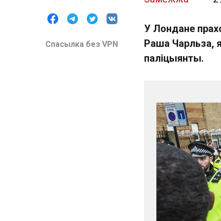
У Лондане прах
Раша Чарльза, я
Спасылка без VPN
паліцыянты.