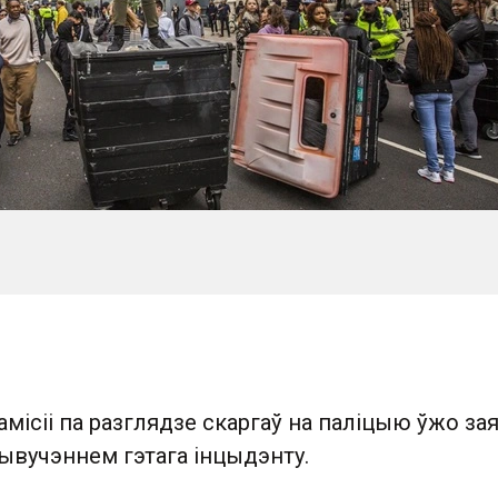
місіі па разглядзе скаргаў на паліцыю ўжо заяв
вучэннем гэтага інцыдэнту .