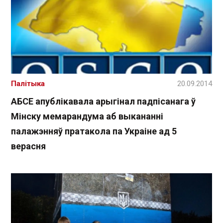
Палітыка
20.09.2014
АБСЕ апублікавала арыгінал падпісанага ў
Мінску мемарандума аб выкананні
палажэнняў пратакола па Украіне ад 5
верасня