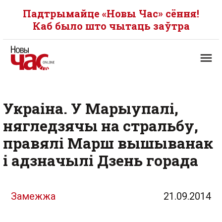
Падтрымайце «Новы Час» сёння!
Каб было што чытаць заўтра
Украіна. У Марыупалі,
нягледзячы на стральбу,
правялі Марш вышыванак
і адзначылі Дзень горада
Замежжа
21.09.2014