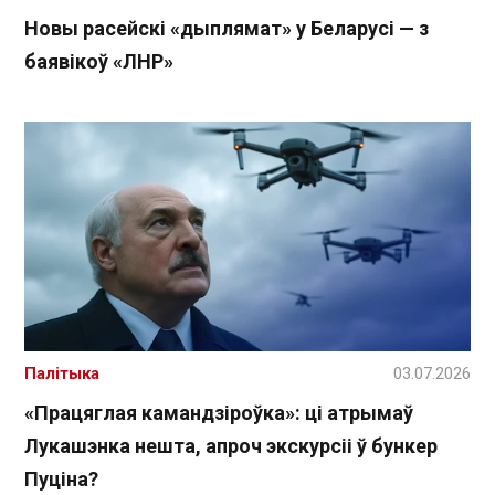
Новы расейскі «дыплямат» у Беларусі — з
баявікоў «ЛНР»
Палітыка
03.07.2026
«Працяглая камандзіроўка»: ці атрымаў
Лукашэнка нешта, апроч экскурсіі ў бункер
Пуціна?