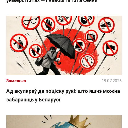
універсітэтах — і навошта гэта сёння
Замежжа
19.07.2026
Ад акуляраў да поціску рукі: што яшчэ можна
забараніць у Беларусі