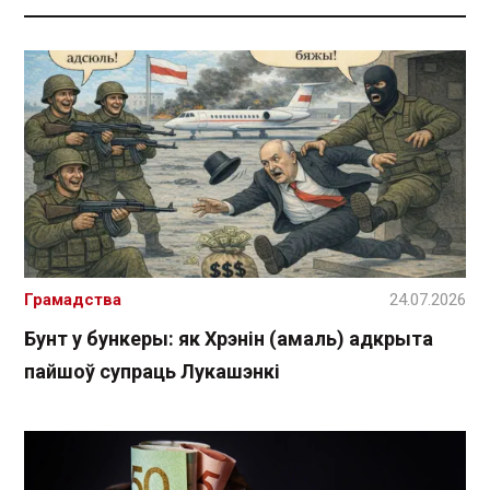
Грамадства
24.07.2026
Бунт у бункеры: як Хрэнін (амаль) адкрыта
пайшоў супраць Лукашэнкі