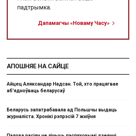
падтрымка.
Дапамагчы «Новаму Часу»
АПОШНЯЕ НА САЙЦЕ
Айцец Аляксандар Надсан. Той, хто працягвае
аб'ядноўваць беларусаў
Беларусь запатрабавала ад Польшчы выдаць
журналіста. Хронікі рэпрэсій 7 жніўня
Палова расіян не лічыць паспяховымі дзеянні