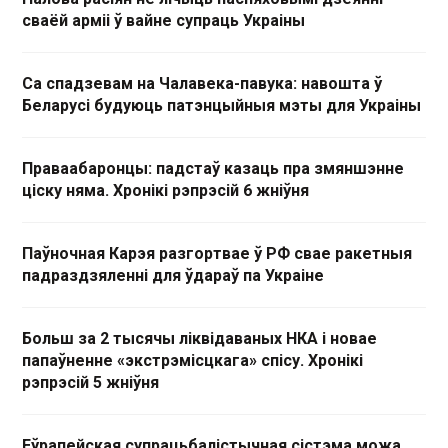
сваёй арміі ў вайне супраць Украіны
Са спадзевам на Чалавека-павука: навошта ў
Беларусі будуюць патэнцыйныя мэты для Украіны
Праваабаронцы: падстаў казаць пра змяншэнне
ціску няма. Хронікі рэпрэсій 6 жніўня
Паўночная Карэя разгортвае ў РФ свае ракетныя
падраздзяленні для ўдараў па Украіне
Больш за 2 тысячы ліквідаваных НКА і новае
папаўненне «экстрэмісцкага» спісу. Хронікі
рэпрэсій 5 жніўня
Еўрапейская супрацьбалістычная сістэма можа