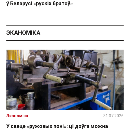
ў Беларусі «рускіх братоў»
ЭКАНОМІКА
Эканоміка
31.07.2026
У свеце «ружовых поні»: ці доўга можна