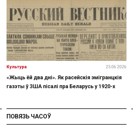
Культура
25.06.2026
«Жыць ёй два дні». Як расейскія эмігранцкія
газэты ў ЗША пісалі пра Беларусь у 1920-х
Спасылка без VPN
ПОВЯЗЬ ЧАСОЎ