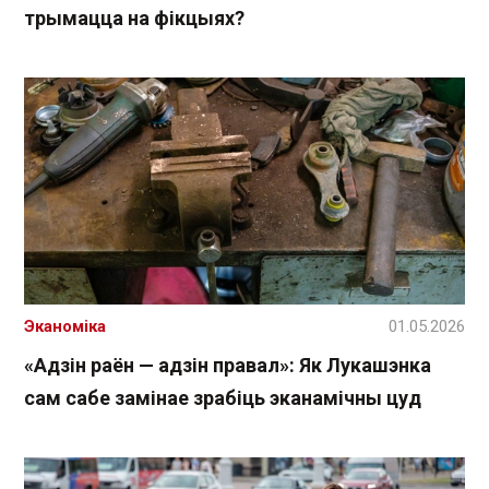
трымацца на фікцыях?
Эканоміка
01.05.2026
«Адзін раён — адзін правал»: Як Лукашэнка
сам сабе замінае зрабіць эканамічны цуд