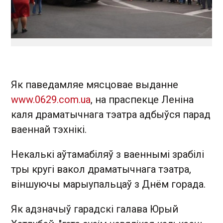
Як паведамляе мясцовае выданне
www.0629.com.ua
, на праспекце Леніна
каля драматычнага тэатра адбыўся парад
ваеннай тэхнікі.
Некалькі аўтамабіляў з ваеннымі зрабілі
тры кругі вакол драматычнага тэатра,
віншуючы марыупальцаў з Днём горада.
Як адзначыў гарадскі галава Юрый