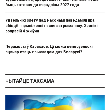
быць гатовая да сярэдзіны 2027 года
Удзельнікі злёту пад Расонамі паведамілі пра
збіццё і прыніжэнні пасля затрыманняў. Хронікі
рэпрэсій 4 жніўня
Перамовы ў Каракасе. Ці можа венесуэльскі
сцэнар стаць прыкладам для Беларусі?
ЧЫТАЙЦЕ ТАКСАМА