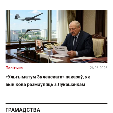
Палітыка
26.06.2026
«Ультыматум Зяленскага» паказаў, як
вынікова размаўляць з Лукашэнкам
ГРАМАДСТВА