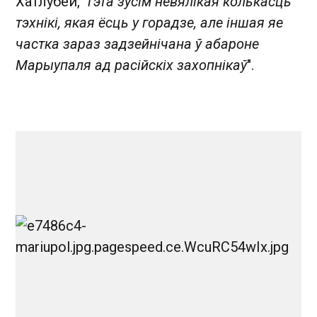
Хатлубей, "
гэта зусім невялікая колькасць
тэхнікі, якая ёсць у горадзе, але іншая яе
частка зараз задзейнічана ў абароне
Марыупаля ад расійскіх захопнікаў
".