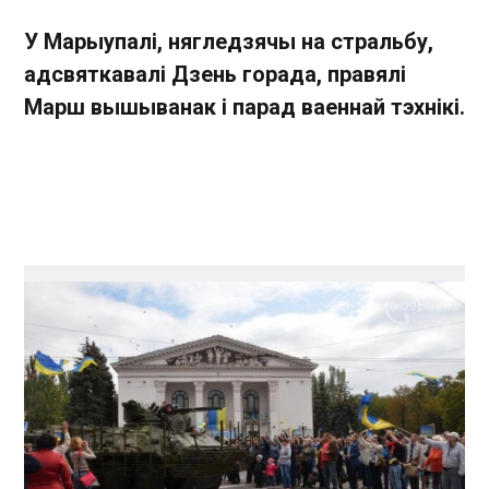
У Марыупалі, нягледзячы на стральбу,
адсвяткавалі Дзень горада, правялі
Марш вышыванак і парад ваеннай тэхнікі.