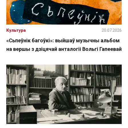
Культура
20.07.2026
«Сьпеўнік багоўкі»: выйшаў музычны альбом
на вершы з дзіцячай анталогіі Вольгі Гапеевай