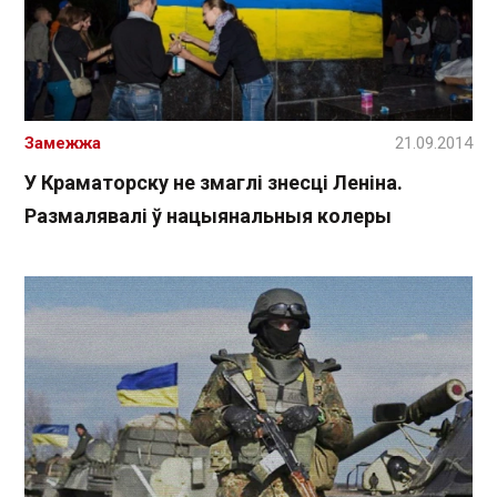
Замежжа
21.09.2014
У Краматорску не змаглі знесці Леніна.
Размалявалі ў нацыянальныя колеры