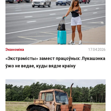
Эканоміка
17.04.2026
«Экстрэмісты» замест працоўных: Лукашэнка
ўжо не ведае, куды вядзе краіну