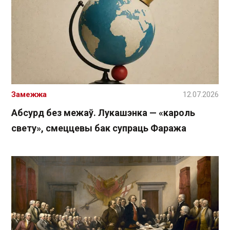
Замежжа
12.07.2026
Абсурд без межаў. Лукашэнка — «кароль
свету», смеццевы бак супраць Фаража