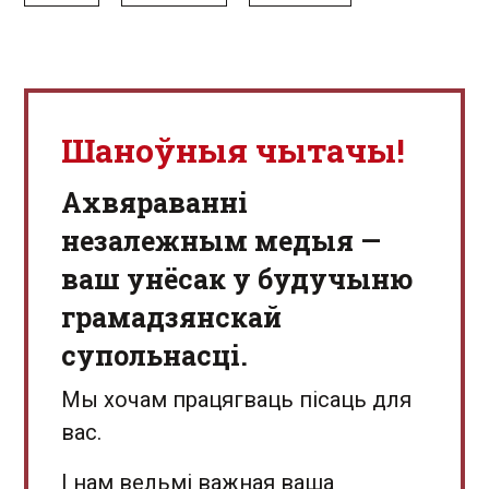
Шаноўныя чытачы!
Aхвяраванні
незалежным медыя —
ваш унёсак у будучыню
грамадзянскай
супольнасці.
Мы хочам працягваць пісаць для
вас.
І нам вельмі важная ваша