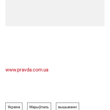
www.pravda.com.ua
Украіна
Марыўпаль
вышыванкі