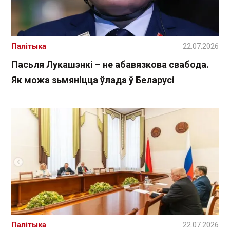
Палітыка
22.07.2026
Пасьля Лукашэнкі – не абавязкова свабода.
Як можа зьмяніцца ўлада ў Беларусі
Палітыка
22.07.2026