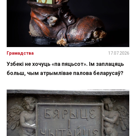
Грамадства
17.07.2026
Узбекі не хочуць «па пяцьсот». Ім заплацяць
больш, чым атрымлівае палова беларусаў?