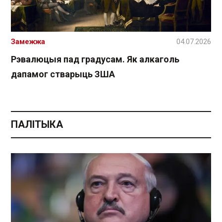
Замежжа
04.07.2026
Рэвалюцыя пад градусам. Як алкаголь
дапамог стварыць ЗША
ПАЛІТЫКА