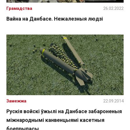
Грамадства
26.02.2022
Вайна на Данбасе. Нежалезныя людзі
Замежжа
22.09.2014
Рускія войскі ўжылі на Данбасе забароненыя
міжнароднымі канвенцыямі касетныя
боепрыпасы