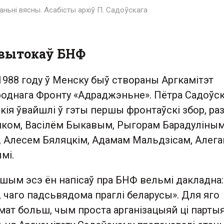
аньні вясны. Асабісты архіў П. Садоўскага
я вытокаў БНФ
1988 году ў Менску быў створаны Аргкамітэт
роднага Фронту «Адраджэньне». Пётра Садоўск
кія ўвайшлі ў гэты першы фронтаўскі збор, ра
ком, Васілём Быкавым, Рыгорам Барадуліным
м, Алесем Бяляцкім, Адамам Мальдзісам, Алег
мі.
шым эсэ ён напісаў пра БНФ вельмі дакладна:
, чаго падсьвядома праглі беларусы». Для яго
ат больш, чым проста арганізацыяй ці партыя