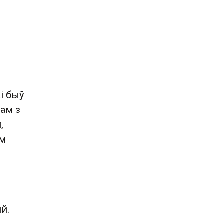
і быў
зам з
,
ам
й.