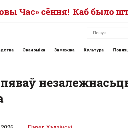
вы Час» сёння!
Каб было шт
адства
Эканоміка
Замежжа
Культура
Повязь
ьпяваў незалежнасьць
а
.2026
Павел Хадзінскі