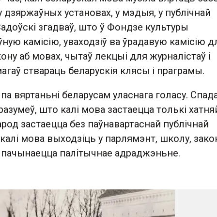
у дзяржаўных установах, у мэдыя, у публічнай
адоўскі згадваў, што ў Фондзе культуры
ную камісію, уваходзіў ва ўрадавую камісію д
ону аб мовах, чытаў лекцыі для журналістаў і
агаў ствараць беларускія клясы і праграмы.
 па вяртаньні беларусам уласнага голасу. Спад
разумеў, што калі мова застаецца толькі хатняй
род застаецца без паўнавартаснай публічнай
 калі мова выходзіць у парлямэнт, школу, закон
пачынаецца палітычнае адраджэньне.