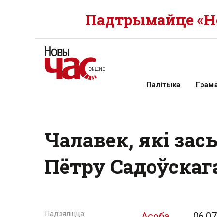
Падтрымайце «Но
Палітыка
Грам
Чалавек, які зас
Пётру Садоўскаг
Асоба
06.07