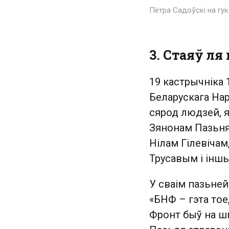
Пётра Садоўскі на гук
3. Стаяў л
19 кастрычніка 
Беларускага На
сярод людзей, я
Зянонам Пазьня
Нілам Гілевіча
Трусавым і іншы
У сваім пазьней
«БНФ – гэта тое
Фронт быў на шм