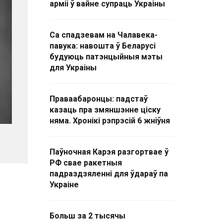
арміі ў вайне супраць Украіны
Са спадзевам на Чалавека-
павука: навошта ў Беларусі
будуюць патэнцыйныя мэты
для Украіны
Праваабаронцы: падстаў
казаць пра змяншэнне ціску
няма. Хронікі рэпрэсій 6 жніўня
Паўночная Карэя разгортвае ў
РФ свае ракетныя
падраздзяленні для ўдараў па
Украіне
Больш за 2 тысячы