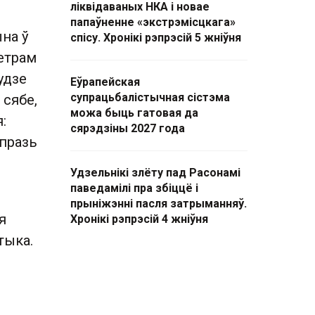
ліквідаваных НКА і новае
папаўненне «экстрэмісцкага»
на ў
спісу. Хронікі рэпрэсій 5 жніўня
ветрам
удзе
Еўрапейская
супрацьбалістычная сістэма
 сябе,
можа быць гатовая да
:
сярэдзіны 2027 года
 празь
Удзельнікі злёту пад Расонамі
паведамілі пра збіццё і
прыніжэнні пасля затрыманняў.
я
Хронікі рэпрэсій 4 жніўня
тыка.