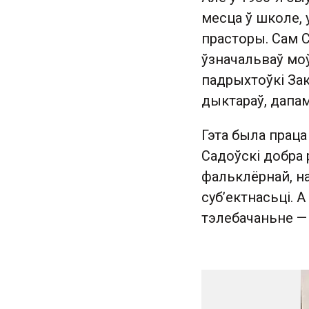
месца ў школе, 
прасторы. Сам С
ўзначальваў моў
падрыхтоўкі Зак
дыктараў, дапам
Гэта была праца
Садоўскі добра 
фальклёрнай, на
суб’ектнасьці. А
тэлебачаньне
—