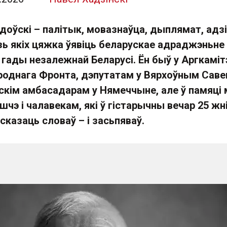
оўскі – палітык, мовазнаўца, дыплямат, адзі
зь якіх цяжка ўявіць беларускае адраджэньне
 гады незалежнай Беларусі. Ён быў у Аргкаміт
роднага Фронта, дэпутатам у Вярхоўным Саве
кім амбасадарам у Нямеччыне, але ў памяці 
шчэ і чалавекам, які ў гістарычны вечар 25 жн
 сказаць словаў – і засьпяваў.