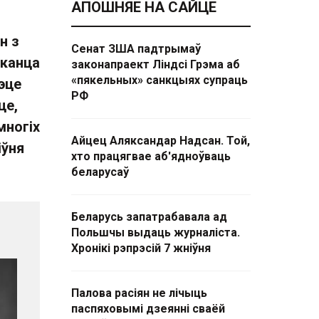
АПОШНЯЕ НА САЙЦЕ
н з
Сенат ЗША падтрымаў
 канца
законапраект Ліндсі Грэма аб
«пякельных» санкцыях супраць
эце
РФ
це,
многіх
Айцец Аляксандар Надсан. Той,
іўня
хто працягвае аб'ядноўваць
беларусаў
Беларусь запатрабавала ад
Польшчы выдаць журналіста.
Хронікі рэпрэсій 7 жніўня
Палова расіян не лічыць
паспяховымі дзеянні сваёй