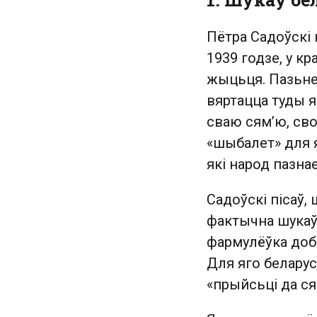
Пётра Садоўскі
1939 годзе, у к
жыцьця. Пазьней
вяртацца туды я
сваю сям’ю, сво
«шыбалет» для 
які народ пазна
Садоўскі пісаў,
фактычна шукаў 
фармулёўка добр
Для яго белару
«прыйсьці да ся