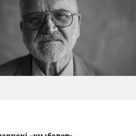
ларускі «шыбалет»