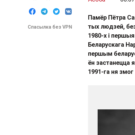
Памёр Пётра Сад
тых людзей, бе
Спасылка без VPN
1980-х і першыя
Беларускага На
першым беларус
ён застанецца я
1991-га ня змог