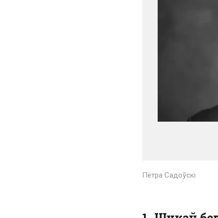
Пётра Садоўскі
1. Шукаў бе