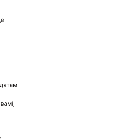
це
ыдатам
вамі,
е