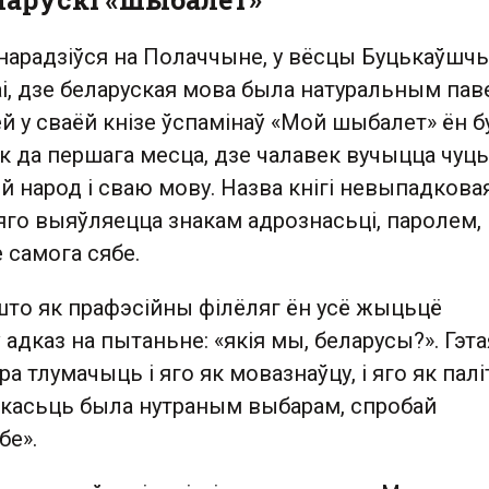
 нарадзіўся на Полаччыне, у вёсцы Буцькаўшчы
раі, дзе беларуская мова была натуральным па
 у сваёй кнізе ўспамінаў «Мой шыбалет» ён б
к да першага месца, дзе чалавек вучыцца чуць
й народ і сваю мову. Назва кнігі невыпадковая
яго выяўляецца знакам адрознасьці, паролем,
е самога сябе.
 што як прафэсійны філёляг ён усё жыцьцё
адказ на пытаньне: «якія мы, беларусы?». Гэта
а тлумачыць і яго як мовазнаўцу, і яго як палі
скасьць была нутраным выбарам, спробай
бе».