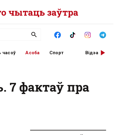
о чытаць заўтра
 часоў
Асоба
Спорт
Відэа
. 7 фактаў пра