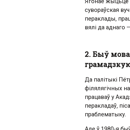
Ягонае жыцьцё 
сувораўская вуч
пераклады, прац
вялі да аднаго
2. Быў мов
грамадзкую
Да палітыкі Пё
філялягічных на
працаваў у Акад
перакладаў, піс
праблематыку.
Але ў 1980-я бы