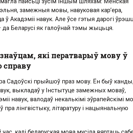
магла пайсьці зусім іншым шляхам: Менская
эльня, замежныя мовы, навуковая кар’ера,
а ў Акадэміі навук. Але ўсе гэтыя дарогі ўрэш
—
да Беларусі як галоўнай тэмы жыцьця.
азнаўцам, які ператварыў мову ў
 справу
тра Садоўскі прыйшоў праз мову. Ён быў канд
вук, выкладаў у Інстытуце замежных моваў,
эміі навук, валодаў некалькімі эўрапейскімі мо
аў пра лінгвістыку, літаратуру і нацыянальную
ў час, калі беларуская мова мусіла вяртаць саб