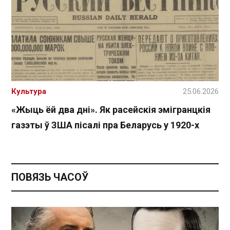
Культура
25.06.2026
«Жыць ёй два дні». Як расейскія эмігранцкія
газэты ў ЗША пісалі пра Беларусь у 1920-х
ПОВЯЗЬ ЧАСОЎ