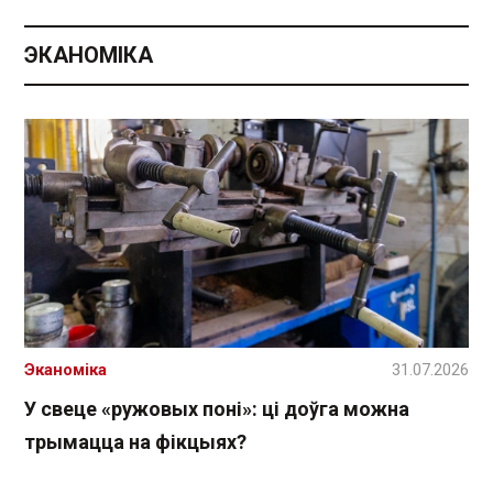
ЭКАНОМІКА
Эканоміка
31.07.2026
У свеце «ружовых поні»: ці доўга можна
трымацца на фікцыях?