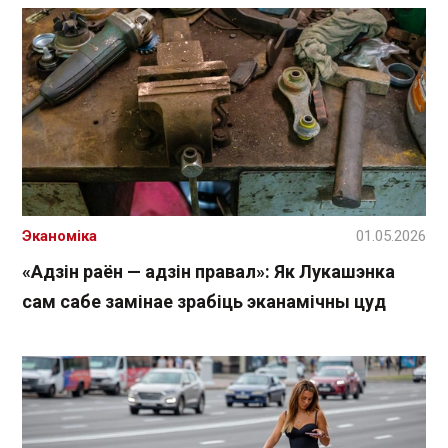
Эканоміка
01.05.2026
«Адзін раён — адзін правал»: Як Лукашэнка
сам сабе замінае зрабіць эканамічны цуд