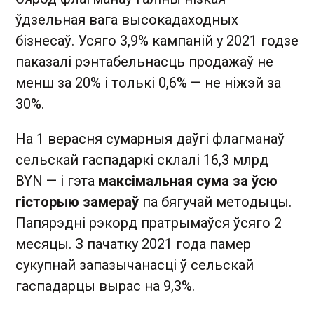
ўдзельная вага высокадаходных
бізнесаў. Усяго 3,9% кампаній у 2021 годзе
паказалі рэнтабельнасць продажаў не
менш за 20% і толькі 0,6% — не ніжэй за
30%.
На 1 верасня сумарныя даўгі флагманаў
сельскай гаспадаркі склалі 16,3 млрд
BYN — і гэта
максімальная сума за ўсю
гісторыю замераў
па бягучай методыцы.
Папярэдні рэкорд пратрымаўся ўсяго 2
месяцы. З пачатку 2021 года памер
сукупнай запазычанасці ў сельскай
гаспадарцы вырас на 9,3%.