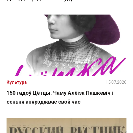
Культура
15.07.2026
150 гадоў Цётцы. Чаму Алёіза Пашкевіч і
сёньня апярэджвае свой час