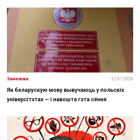
Замежжа
21.07.2026
Як беларускую мову вывучаюць у польскіх
універсітэтах — і навошта гэта сёння