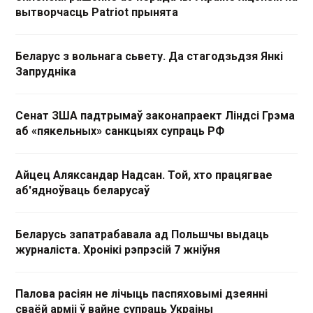
вытворчасць Patriot прынята
Беларус з вольнага сьвету. Да стагодзьдзя Янкі
Запрудніка
Сенат ЗША падтрымаў законапраект Ліндсі Грэма
аб «пякельных» санкцыях супраць РФ
Айцец Аляксандар Надсан. Той, хто працягвае
аб'ядноўваць беларусаў
Беларусь запатрабавала ад Польшчы выдаць
журналіста. Хронікі рэпрэсій 7 жніўня
Палова расіян не лічыць паспяховымі дзеянні
сваёй арміі ў вайне супраць Украіны