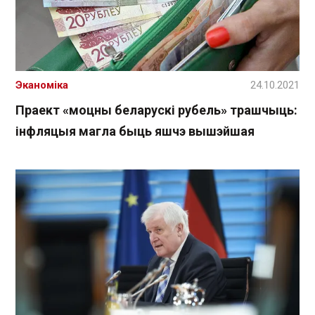
Эканоміка
24.10.2021
Праект «моцны беларускі рубель» трашчыць:
інфляцыя магла быць яшчэ вышэйшая