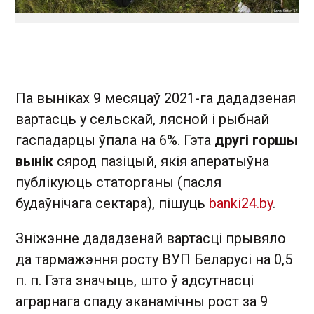
Па выніках 9 месяцаў 2021-га дададзеная
вартасць у сельскай, лясной і рыбнай
гаспадарцы ўпала на 6%. Гэта
другі горшы
вынік
сярод пазіцый, якія аператыўна
публікуюць статорганы (пасля
будаўнічага сектара), пішуць
banki24.by
.
Зніжэнне дададзенай вартасці прывяло
да тармажэння росту ВУП Беларусі на 0,5
п. п. Гэта значыць, што ў адсутнасці
аграрнага спаду эканамічны рост за 9