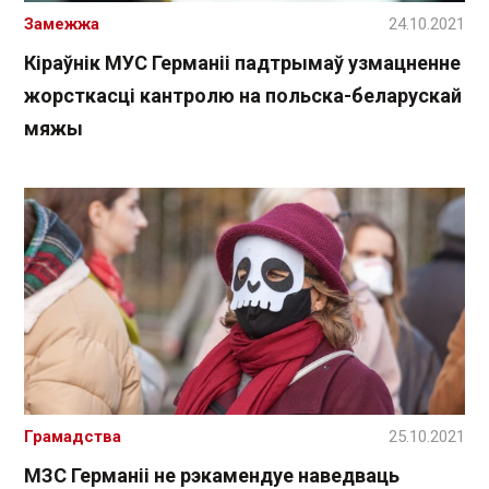
Замежжа
24.10.2021
Кіраўнік МУС Германіі падтрымаў узмацненне
жорсткасці кантролю на польска-беларускай
мяжы
Грамадства
25.10.2021
МЗС Германіі не рэкамендуе наведваць