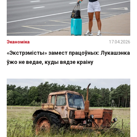
Эканоміка
17.04.2026
«Экстрэмісты» замест працоўных: Лукашэнка
ўжо не ведае, куды вядзе краіну