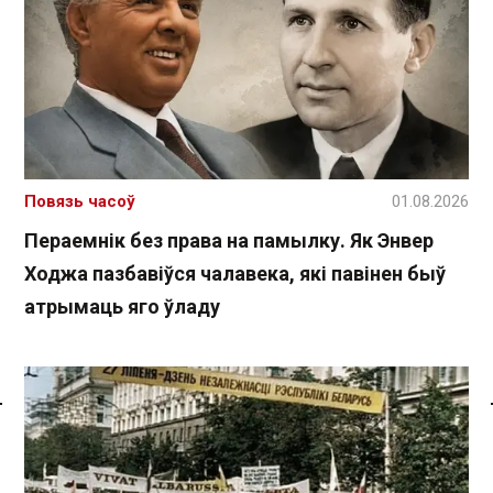
Повязь часоў
01.08.2026
Пераемнік без права на памылку. Як Энвер
Ходжа пазбавіўся чалавека, які павінен быў
атрымаць яго ўладу
Спасылка без VPN