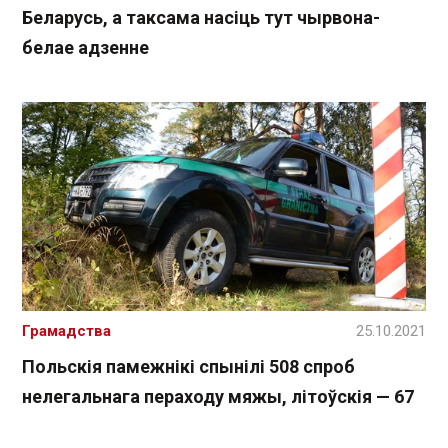
Беларусь, а таксама насіць тут чырвона-
белае адзенне
Грамадства
25.10.2021
Польскія памежнікі спынілі 508 спроб
нелегальнага пераходу мяжы, літоўскія — 67