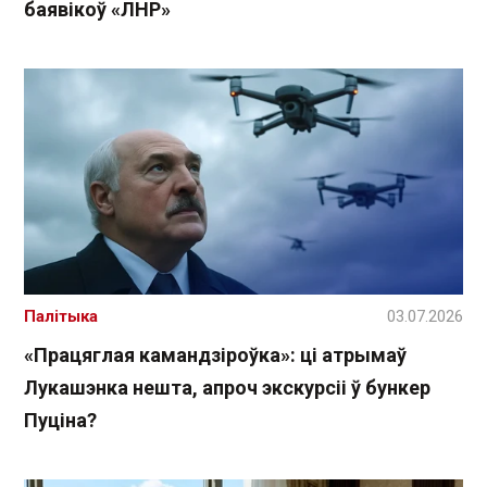
баявікоў «ЛНР»
Палітыка
03.07.2026
«Працяглая камандзіроўка»: ці атрымаў
Лукашэнка нешта, апроч экскурсіі ў бункер
Пуціна?