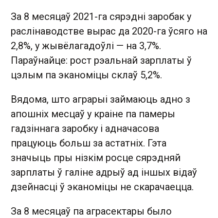
За 8 месяцаў 2021-га сярэдні заробак у
раслінаводстве вырас да 2020-га ўсяго на
2,8%, у жывёлагадоўлі — на 3,7%.
Параўнайце: рост рэальнай зарплаты ў
цэлым па эканоміцы склаў 5,2%.
Вядома, што аграрыі займаюць адно з
апошніх месцаў у краіне па памеры
гадзіннага заробку і адначасова
працуюць больш за астатніх. Гэта
значыць пры нізкім росце сярэдняй
зарплаты ў галіне адрыў ад іншых відаў
дзейнасці ў эканоміцы не скарачаецца.
За 8 месяцаў па аграсектары было