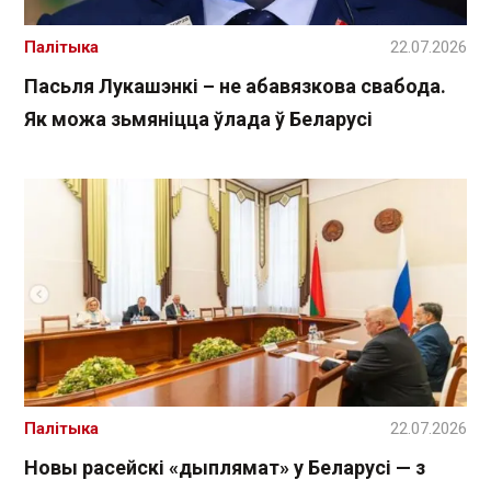
Палітыка
22.07.2026
Пасьля Лукашэнкі – не абавязкова свабода.
Як можа зьмяніцца ўлада ў Беларусі
Палітыка
22.07.2026
Новы расейскі «дыплямат» у Беларусі — з