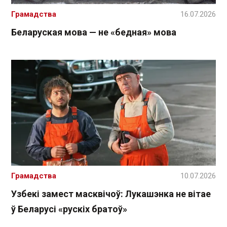
Грамадства
16.07.2026
Беларуская мова — не «бедная» мова
Грамадства
10.07.2026
Узбекі замест масквічоў: Лукашэнка не вітае
ў Беларусі «рускіх братоў»