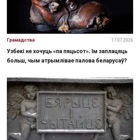
Грамадства
17.07.2026
Узбекі не хочуць «па пяцьсот». Ім заплацяць
больш, чым атрымлівае палова беларусаў?