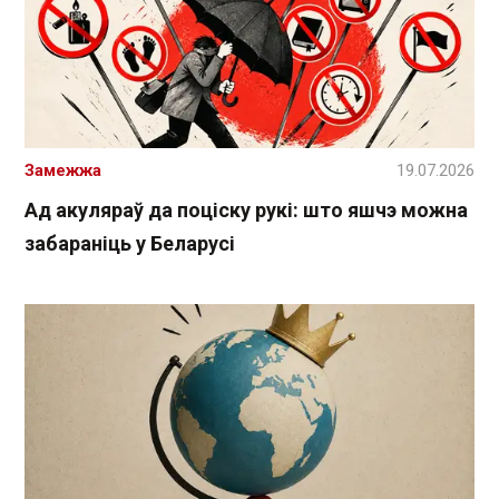
Замежжа
19.07.2026
Ад акуляраў да поціску рукі: што яшчэ можна
забараніць у Беларусі