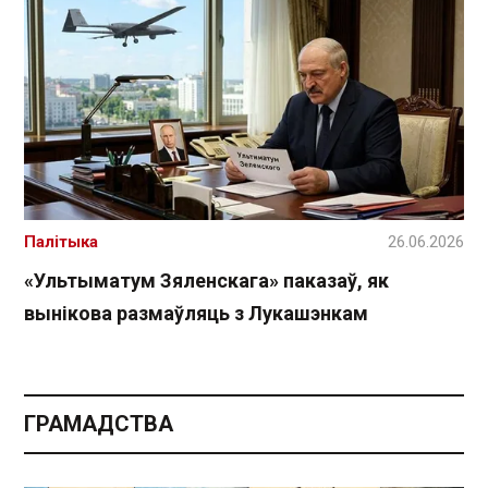
Палітыка
26.06.2026
«Ультыматум Зяленскага» паказаў, як
вынікова размаўляць з Лукашэнкам
ГРАМАДСТВА