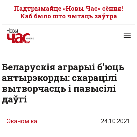
Падтрымайце «Новы Час» сёння!
Каб было што чытаць заўтра
Беларускія аграрыі б’юць
антырэкорды: скарацілі
вытворчасць і павысілі
даўгі
Эканоміка
24.10.2021