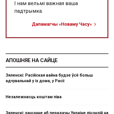
І нам вельмі важная ваша
падтрымка.
Дапамагчы «Новаму Часу»
АПОШНЯЕ НА САЙЦЕ
Зяленскі: Расійская вайна будзе ўсё больш
адчувальнай у іх дома, у Расіі
Незалежнасць коштам піва
Зяленскі: рашэнне аб перадачы Украіне ліцэнзій на