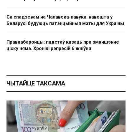
Са спадзевам на Чалавека-павука: навошта ў
Беларусі будуюць патэнцыйныя мэты для Украіны
Праваабаронцы: падстаў казаць пра змяншэнне
ціску няма. Хронікі рэпрэсій 6 жніўня
ЧЫТАЙЦЕ ТАКСАМА