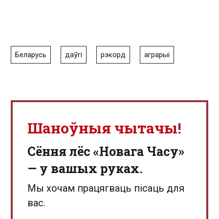
Беларусь
даўгі
рэкорд
аграрыі
Шаноўныя чытачы!
Сёння лёс «Новага Часу»
— у вашых руках.
Мы хочам працягваць пісаць для
вас.