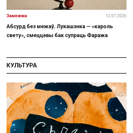
Замежжа
12.07.2026
Абсурд без межаў. Лукашэнка — «кароль
свету», смеццевы бак супраць Фаража
КУЛЬТУРА