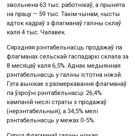
звольнена 63 тыс. работнікаў, а прынята
на працу — 59 тыс. Такім чынам, чысты
адток кадраў з флагманаў галіны склаў
каля 4 тыс. Чалавек.
Сярэдняя рэнтабельнасць продажаў па
флагманах сельскай гаспадаркі склала за
8 месяцаў каля 6,5%. Аднак медыянная
рэнтабельнасць у галіны істотна ніжэй.
Гэта вынікае з размеркавання флагманаў
па ўзроўні рэнтабельнасці: 26,4%
кампаній неслі страты з продажаў
(нерэнтабельныя), а 34,5% мелі
рэнтабельнасць у межах 0-5%.
Сярод флагманаў галіны нізкая