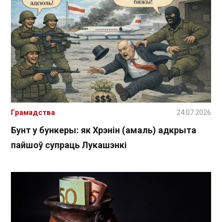
Грамадства
24.07.2026
Бунт у бункеры: як Хрэнін (амаль) адкрыта
пайшоў супраць Лукашэнкі