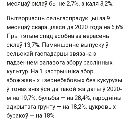
месяцаў склаў бы не 2,7%, а каля 3,2%.
Вытворчасць сельгаспрадукцыі за 9
месяцаў скарацілася да 2020 года на 6,6%.
Пры гэтым спад асобна за верасень
склаў 13,7%. Памяншэнне выпуску ў
сельскай гаспадарцы звязана з
падзеннем валавога збору раслінных
культур. На 1 кастрычніка збор
збожжавых і зернебабовых без кукурузы
ў тонах знізіўся да такой жа даты ў 2020-
м на 19,7%, бульбы — на 28,4%, гародніны
адкрытага грунту — на 18,2%, цукровых
буракоў — на 18%.