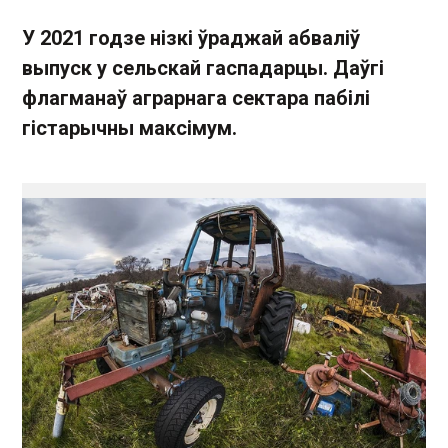
У 2021 годзе нізкі ўраджай абваліў
выпуск у сельскай гаспадарцы. Даўгі
флагманаў аграрнага сектара пабілі
гістарычны максімум.