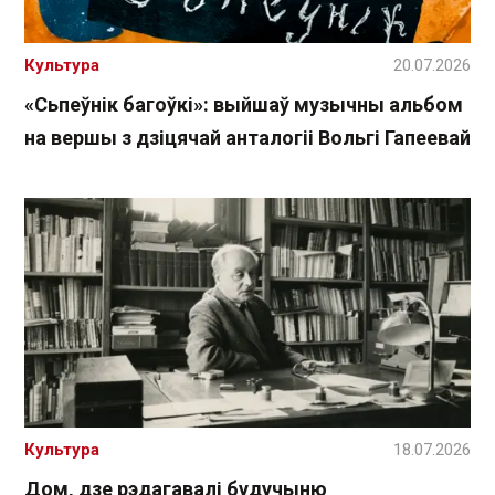
Культура
20.07.2026
«Сьпеўнік багоўкі»: выйшаў музычны альбом
на вершы з дзіцячай анталогіі Вольгі Гапеевай
Культура
18.07.2026
Дом, дзе рэдагавалі будучыню