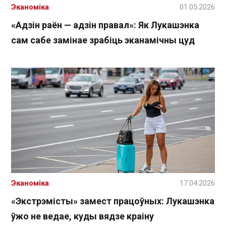
Эканоміка
01.05.2026
«Адзін раён — адзін правал»: Як Лукашэнка
сам сабе замінае зрабіць эканамічны цуд
Эканоміка
17.04.2026
«Экстрэмісты» замест працоўных: Лукашэнка
ўжо не ведае, куды вядзе краіну