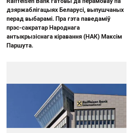
Raiffeisen Bank гатовы да перамоваў па
дзяржаблігацыях Беларусі, выпушчаных
перад выбарамі. Пра гэта паведаміў
прэс-сакратар Народнага
антыкрызіснага кіравання (НАК) Максім
Паршута.