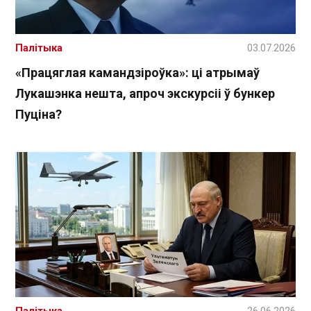
Палітыка
03.07.2026
«Працяглая камандзіроўка»: ці атрымаў
Лукашэнка нешта, апроч экскурсіі ў бункер
Пуціна?
Палітыка
26.06.2026