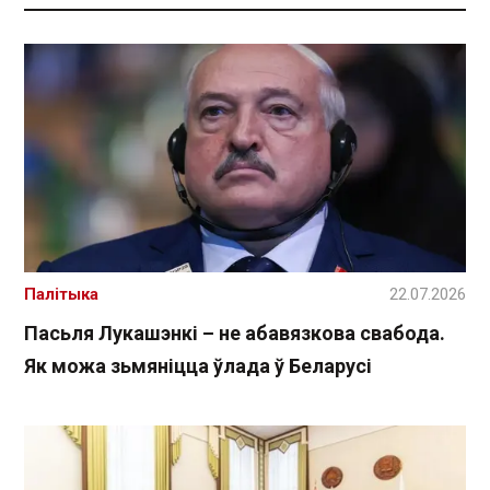
Палітыка
22.07.2026
Пасьля Лукашэнкі – не абавязкова свабода.
Як можа зьмяніцца ўлада ў Беларусі