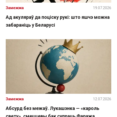
Замежжа
19.07.2026
Ад акуляраў да поціску рукі: што яшчэ можна
забараніць у Беларусі
Замежжа
12.07.2026
Абсурд без межаў. Лукашэнка — «кароль
свету», смеццевы бак супраць Фаража