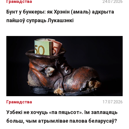
Грамадства
24.07.2026
Бунт у бункеры: як Хрэнін (амаль) адкрыта
пайшоў супраць Лукашэнкі
Грамадства
17.07.2026
Узбекі не хочуць «па пяцьсот». Ім заплацяць
больш, чым атрымлівае палова беларусаў?