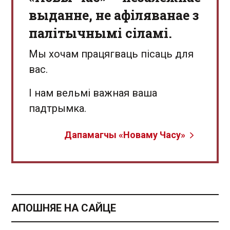
выданне, не афіляванае з
палітычнымі сіламі.
Мы хочам працягваць пісаць для
вас.
І нам вельмі важная ваша
падтрымка.
Дапамагчы «Новаму Часу»
АПОШНЯЕ НА САЙЦЕ