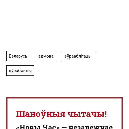
Беларусь
адмова
еўрааблігацыі
еўрабонды
Шаноўныя чытачы!
«Новы Час» — незалежнае