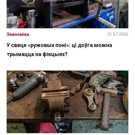
Эканоміка
31.07.2026
У свеце «ружовых поні»: ці доўга можна
трымацца на фікцыях?