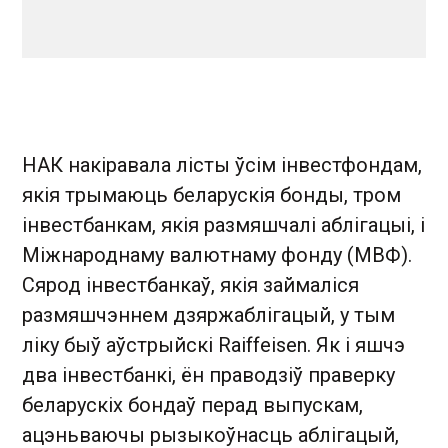
НАК накіравала лісты ўсім інвестфондам,
якія трымаюць беларускія бонды, тром
інвестбанкам, якія размяшчалі аблігацыі, і
Міжнароднаму валютнаму фонду (МВФ).
Сярод інвестбанкаў, якія займаліся
размяшчэннем дзяржаблігацый, у тым
ліку быў аўстрыйскі Raiffeisen. Як і яшчэ
два інвестбанкі, ён праводзіў праверку
беларускіх бондаў перад выпускам,
ацэньваючы рызыкоўнасць аблігацый,