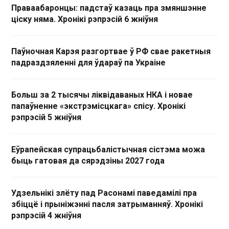
Праваабаронцы: падстаў казаць пра змяншэнне
ціску няма. Хронікі рэпрэсій 6 жніўня
Паўночная Карэя разгортвае ў РФ свае ракетныя
падраздзяленні для ўдараў па Украіне
Больш за 2 тысячы ліквідаваных НКА і новае
папаўненне «экстрэмісцкага» спісу. Хронікі
рэпрэсій 5 жніўня
Еўрапейская супрацьбалістычная сістэма можа
быць гатовая да сярэдзіны 2027 года
Удзельнікі злёту пад Расонамі паведамілі пра
збіццё і прыніжэнні пасля затрыманняў. Хронікі
рэпрэсій 4 жніўня