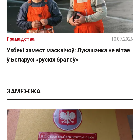
Грамадства
10.07.2026
Узбекі замест масквічоў: Лукашэнка не вітае
ў Беларусі «рускіх братоў»
ЗАМЕЖЖА