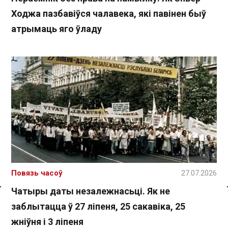
Ходжа пазбавіўся чалавека, які павінен быў
атрымаць яго ўладу
Повязь часоў
27.07.2026
Чатыры даты незалежнасьці. Як не
Спасылка без VPN
заблытацца ў 27 ліпеня, 25 сакавіка, 25
жніўня і 3 ліпеня