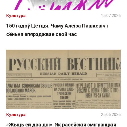
Культура
15.07.2026
150 гадоў Цётцы. Чаму Алёіза Пашкевіч і
сёньня апярэджвае свой час
Культура
25.06.2026
«Жыць ёй два дні». Як расейскія эмігранцкія