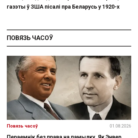
газэты ў ЗША пісалі пра Беларусь у 1920-х
ПОВЯЗЬ ЧАСОЎ
Повязь часоў
01.08.2026
Пераемнік без права на памылку. Як Энвер