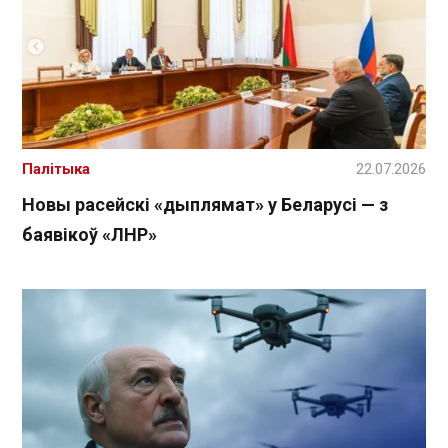
Палітыка
22.07.2026
Новы расейскі «дыплямат» у Беларусі — з
баявікоў «ЛНР»