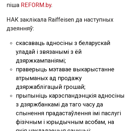
піша
REFORM.by
.
НАК заклікала Raiffeisen да наступных
дзеянняў:
скасаваць адносіны з беларускай
уладай і звязанымі з ёй
дзяржкампаніямі;
праверыць мэтавае выкарыстанне
атрыманых ад продажу
дзяржаблігацый грошай;
прыпыніць карэспандэнцкія адносіны
з дзяржбанкамі да таго часу да
спынення прадастаўлення імі паслугі
фізічным і юрыдычным асобам, на
якія накладзеныя санкцыі;