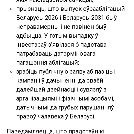
прызнаць, што выпуск еўрааблігацый
Беларусь-2026 і Беларусь-2031 быў
неправамерны і не павінен быў
адбыцца. У гэтым выпадку ў
інвестараў з’явілася б падстава
патрабаваць датэрміновага
пагашэння аблігацый;
зрабіць публічную заяву аб пазіцыі
кампаніі ў дачыненні да сваёй
далейшай дзейнасці і сувязяў з
арганізацыямі і фізічнымі асобамі,
датычнымі да грубых парушэнняў
правоў чалавека ў Беларусі.
Паведамляецца, што прадстаўнікі