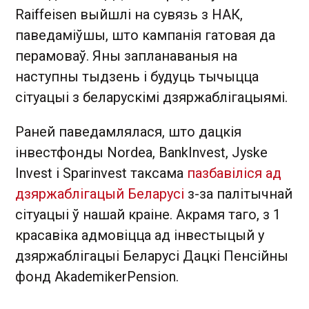
Raiffeisen выйшлі на сувязь з НАК,
паведаміўшы, што кампанія гатовая да
перамоваў. Яны запланаваныя на
наступны тыдзень і будуць тычыцца
сітуацыі з беларускімі дзяржаблігацыямі.
Раней паведамлялася, што дацкія
інвестфонды Nordea, BankInvest, Jyske
Invest і Sparinvest таксама
пазбавіліся ад
дзяржаблігацый Беларусі
з-за палітычнай
сітуацыі ў нашай краіне. Акрамя таго, з 1
красавіка адмовіцца ад інвестыцый у
дзяржаблігацыі Беларусі Дацкі Пенсійны
фонд AkademikerPension.