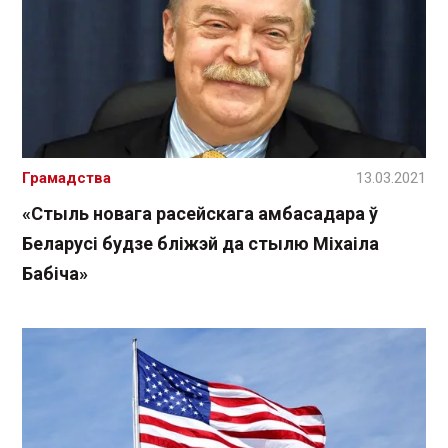
Грамадства
13.03.2021
«Стыль новага расейскага амбасадара ў
Беларусі будзе бліжэй да стылю Міхаіла
Бабіча»