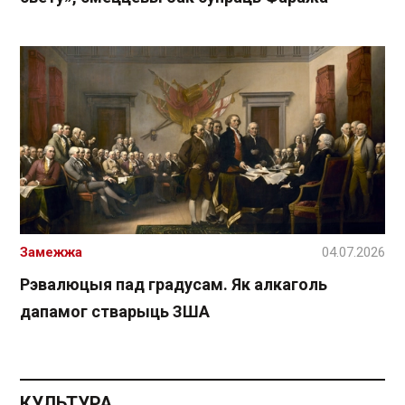
Замежжа
04.07.2026
Рэвалюцыя пад градусам. Як алкаголь
дапамог стварыць ЗША
КУЛЬТУРА