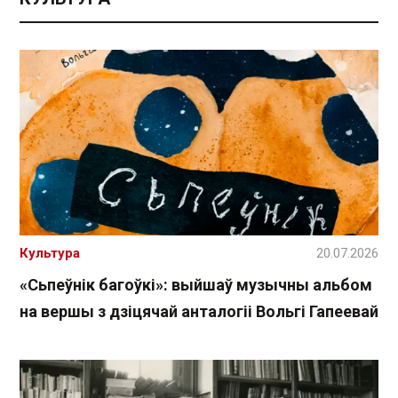
Культура
20.07.2026
«Сьпеўнік багоўкі»: выйшаў музычны альбом
на вершы з дзіцячай анталогіі Вольгі Гапеевай