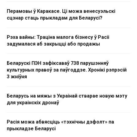
Перамовы ў Каракасе. Ці можа венесуэльскі
сцэнар стаць прыкладам для Беларусі?
Рэха вайны: Траціна малога бізнесу ў Расіі
задумалася аб закрыцці або продажы
Беларускі ПЭН зафіксаваў 738 парушэнняў
культурных правоў за паўгоддзе. Хронікі рэпрэсій
3 жніўня
Беларусь на мяжы з Украінай стварае новую мэту
для украінскіх дронаў
Расія можа абвясціць «тэхнічны дэфолт» па
прыкладзе Беларусі