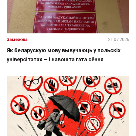
Замежжа
21.07.2026
Як беларускую мову вывучаюць у польскіх
універсітэтах — і навошта гэта сёння