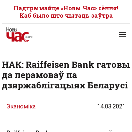
Падтрымайце «Новы Час» сёння!
Каб было што чытаць заўтра
НАК: Raiffeisen Bank гатовы
да перамоваў па
дзяржаблігацыях Беларусі
Эканоміка
14.03.2021