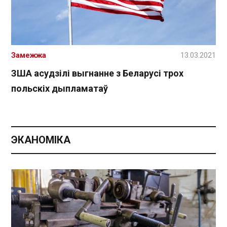
Замежжа
13.03.2021
ЗША асудзілі выгнанне з Беларусі трох
польскіх дыпламатаў
ЭКАНОМІКА