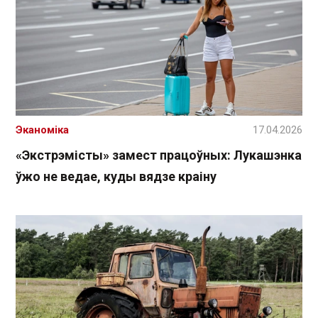
Эканоміка
17.04.2026
«Экстрэмісты» замест працоўных: Лукашэнка
ўжо не ведае, куды вядзе краіну