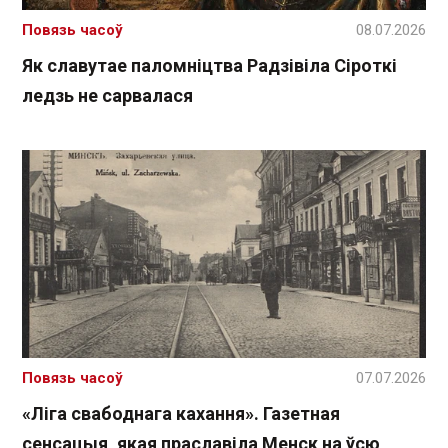
Повязь часоў
08.07.2026
Як славутае паломніцтва Радзівіла Сіроткі
ледзь не сарвалася
Повязь часоў
07.07.2026
«Ліга свабоднага кахання». Газетная
сенсацыя, якая праславіла Менск на ўсю