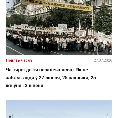
Повязь часоў
27.07.2026
Чатыры даты незалежнасьці. Як не
заблытацца ў 27 ліпеня, 25 сакавіка, 25
жніўня і 3 ліпеня