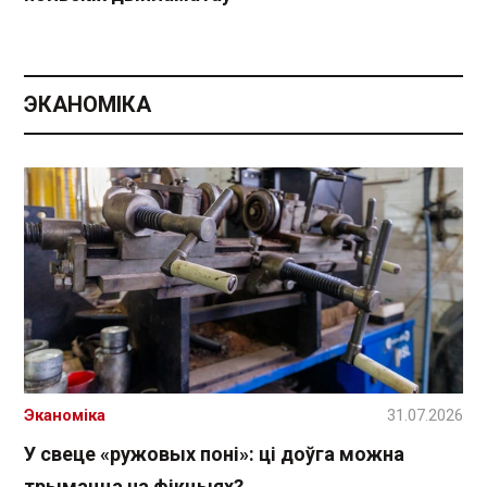
ЭКАНОМІКА
Эканоміка
31.07.2026
У свеце «ружовых поні»: ці доўга можна
трымацца на фікцыях?