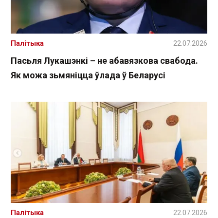
Палітыка
22.07.2026
Пасьля Лукашэнкі – не абавязкова свабода.
Як можа зьмяніцца ўлада ў Беларусі
Палітыка
22.07.2026