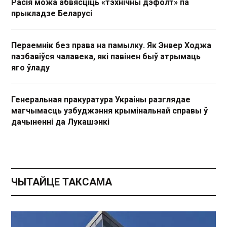
Расія можа абвясціць «тэхнічны дэфолт» па
прыкладзе Беларусі
Пераемнік без права на памылку. Як Энвер Ходжа
пазбавіўся чалавека, які павінен быў атрымаць
яго ўладу
Генеральная пракуратура Украіны разглядае
магчымасць узбуджэння крымінальнай справы ў
дачыненні да Лукашэнкі
ЧЫТАЙЦЕ ТАКСАМА