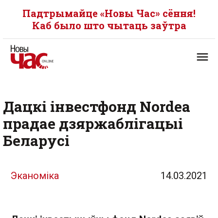
Падтрымайце «Новы Час» сёння!
Каб было што чытаць заўтра
Дацкі інвестфонд Nordea
прадае дзяржаблігацыі
Беларусі
Эканоміка
14.03.2021