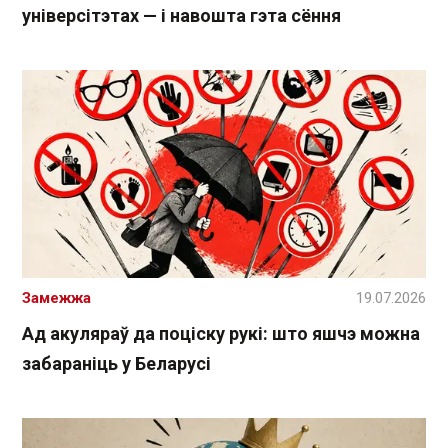
універсітэтах — і навошта гэта сёння
Замежжа
19.07.2026
Ад акуляраў да поціску рукі: што яшчэ можна
забараніць у Беларусі