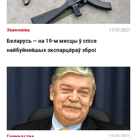
Эканоміка
15.03.2021
Беларусь — на 19-м месцы ў спісе
найбуйнейшых экспарцёраў зброі
Грамадства
13.03.2021