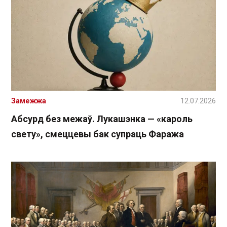
Замежжа
12.07.2026
Абсурд без межаў. Лукашэнка — «кароль
свету», смеццевы бак супраць Фаража