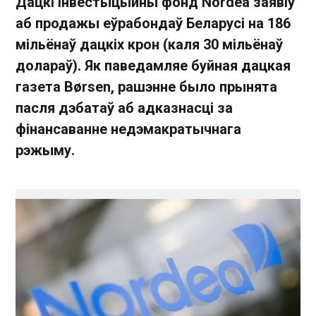
Дацкі інвестыцыйны фонд Nordea заявіў
аб продажы еўрабондаў Беларусі на 186
мільёнаў дацкіх крон (каля 30 мільёнаў
долараў). Як паведамляе буйная дацкая
газета Børsen, рашэнне было прынята
пасля дэбатаў аб адказнасці за
фінансаванне недэмакратычнага
рэжыму.