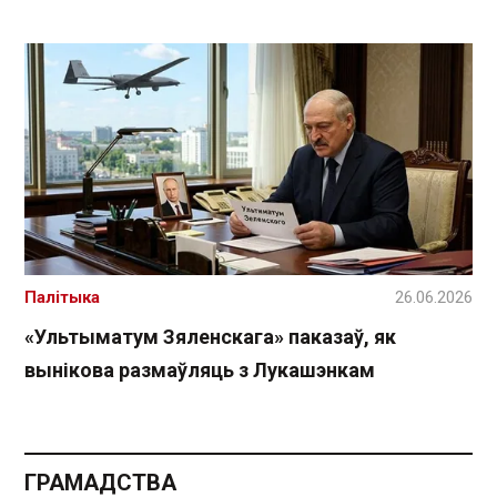
Палітыка
26.06.2026
«Ультыматум Зяленскага» паказаў, як
вынікова размаўляць з Лукашэнкам
ГРАМАДСТВА