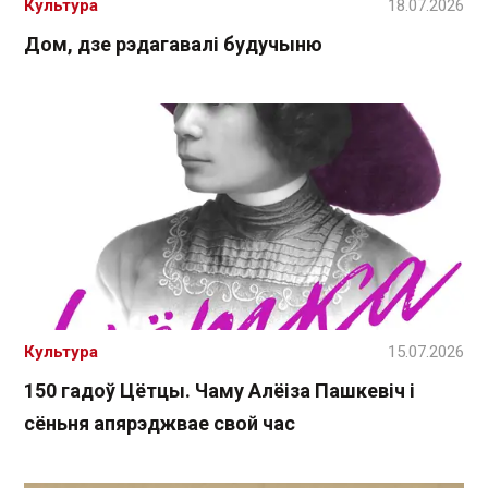
Культура
18.07.2026
Дом, дзе рэдагавалі будучыню
Культура
15.07.2026
150 гадоў Цётцы. Чаму Алёіза Пашкевіч і
сёньня апярэджвае свой час