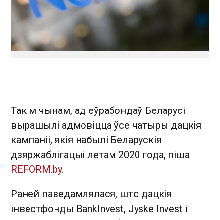
Такім чынам, ад еўрабондаў Беларусі
вырашылі адмовіцца ўсе чатыры дацкія
кампаніі, якія набылі Беларускія
дзяржаблігацыі летам 2020 года, піша
REFORM.by
.
Раней паведамлялася, што дацкія
інвестфонды BankInvest, Jyske Invest і