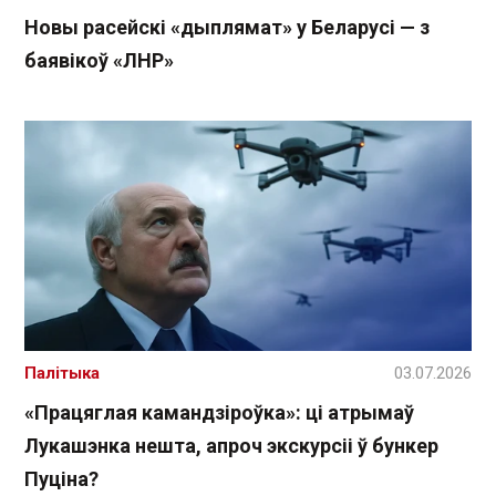
Новы расейскі «дыплямат» у Беларусі — з
баявікоў «ЛНР»
Палітыка
03.07.2026
«Працяглая камандзіроўка»: ці атрымаў
Лукашэнка нешта, апроч экскурсіі ў бункер
Пуціна?