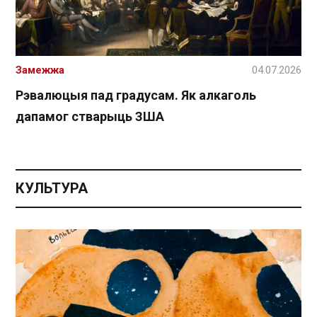
Замежжа
04.07.2026
Рэвалюцыя пад градусам. Як алкаголь
дапамог стварыць ЗША
КУЛЬТУРА