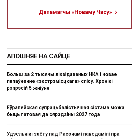
Дапамагчы «Новаму Часу»
АПОШНЯЕ НА САЙЦЕ
Больш за 2 тысячы ліквідаваных НКА і новае
папаўненне «экстрэмісцкага» спісу. Хронікі
рэпрэсій 5 жніўня
Еўрапейская супрацьбалістычная сістэма можа
быць гатовая да сярэдзіны 2027 года
Удзельнікі злёту пад Расонамі паведамілі пра