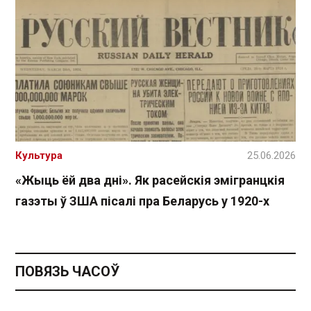
Культура
25.06.2026
«Жыць ёй два дні». Як расейскія эмігранцкія
газэты ў ЗША пісалі пра Беларусь у 1920-х
ПОВЯЗЬ ЧАСОЎ