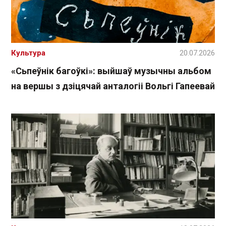
Культура
20.07.2026
«Сьпеўнік багоўкі»: выйшаў музычны альбом
на вершы з дзіцячай анталогіі Вольгі Гапеевай