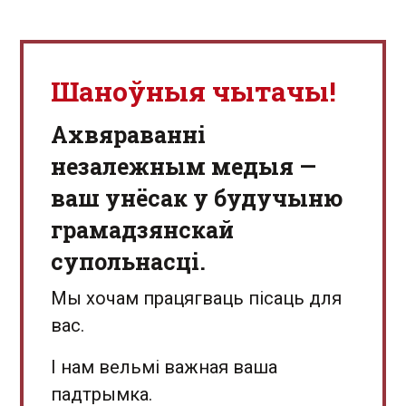
Шаноўныя чытачы!
Aхвяраванні
незалежным медыя —
ваш унёсак у будучыню
грамадзянскай
супольнасці.
Мы хочам працягваць пісаць для
вас.
І нам вельмі важная ваша
падтрымка.