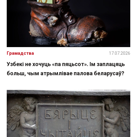
Грамадства
17.07.2026
Узбекі не хочуць «па пяцьсот». Ім заплацяць
больш, чым атрымлівае палова беларусаў?