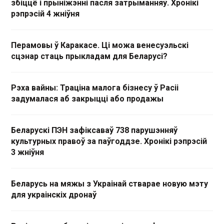
збіццё і прыніжэнні пасля затрыманняў. Хронікі
рэпрэсій 4 жніўня
Перамовы ў Каракасе. Ці можа венесуэльскі
сцэнар стаць прыкладам для Беларусі?
Рэха вайны: Траціна малога бізнесу ў Расіі
задумалася аб закрыцці або продажы
Беларускі ПЭН зафіксаваў 738 парушэнняў
культурных правоў за паўгоддзе. Хронікі рэпрэсій
3 жніўня
Беларусь на мяжы з Украінай стварае новую мэту
для украінскіх дронаў