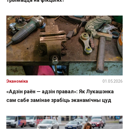
Эканоміка
01.05.2026
«Адзін раён — адзін правал»: Як Лукашэнка
сам сабе замінае зрабіць эканамічны цуд