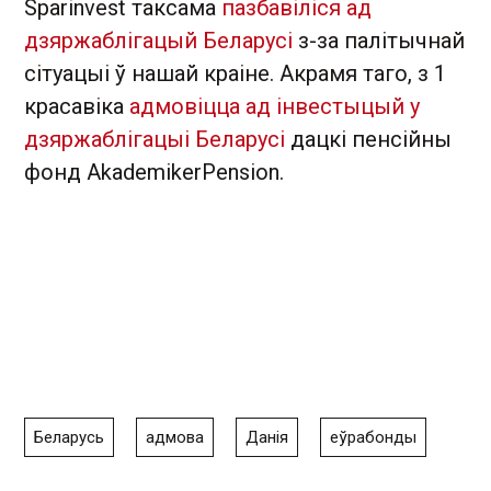
Sparinvest таксама
пазбавіліся ад
дзяржаблігацый Беларусі
з-за палітычнай
сітуацыі ў нашай краіне. Акрамя таго, з 1
красавіка
адмовіцца ад інвестыцый у
дзяржаблігацыі Беларусі
дацкі пенсійны
фонд AkademikerPension.
Беларусь
адмова
Данія
еўрабонды