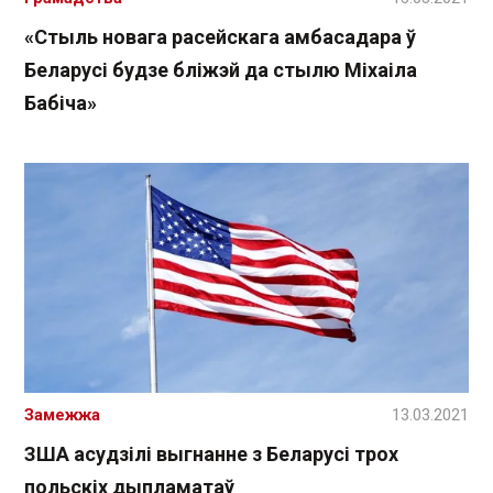
«Стыль новага расейскага амбасадара ў
Беларусі будзе бліжэй да стылю Міхаіла
Бабіча»
Замежжа
13.03.2021
ЗША асудзілі выгнанне з Беларусі трох
польскіх дыпламатаў