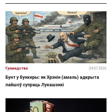
Грамадства
24.07.2026
Бунт у бункеры: як Хрэнін (амаль) адкрыта
пайшоў супраць Лукашэнкі