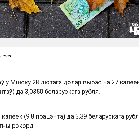
рыева
оў у Мінску 28 лютага долар вырас на 27 капее
нтаў) да 3,0350 беларускага рубля.
 капеек (9,8 працэнта) да 3,39 беларускага рубл
тны рэкорд.