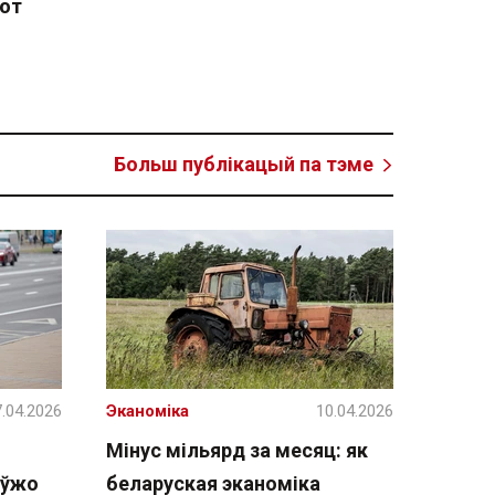
ют
Больш публікацый па тэме
.04.2026
Эканоміка
10.04.2026
Мінус мільярд за месяц: як
 ўжо
беларуская эканоміка