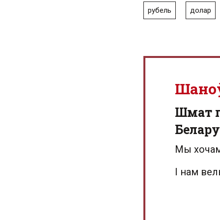
рубель
долар
Шано
Шмат г
Белару
Мы хочам
І нам ве