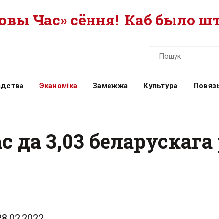
вы Час» сёння!
Каб было шт
адства
Эканоміка
Замежжа
Культура
Повязь
с да 3,03 беларускага
28.02.2022