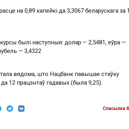
расце на 0,89 капейкі да 3,3067 беларускага за 
 курсы былі наступныя: долар — 2,5481, еўра —
 рубель — 3,4322
стала вядома, што Нацбанк павышае стаўку
да 12 працэнтаў гадавых (была 9,25).
Спасылка 