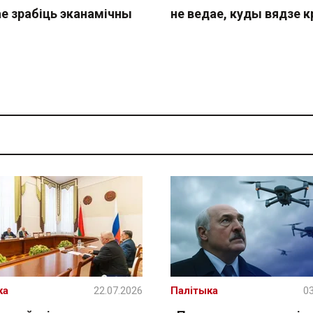
ае зрабіць эканамічны
не ведае, куды вядзе к
ка
22.07.2026
Палітыка
03