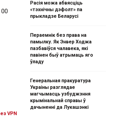
Расія можа абвясціць
«тэхнічны дэфолт» па
100
прыкладзе Беларусі
Пераемнік без права на
памылку. Як Энвер Ходжа
пазбавіўся чалавека, які
павінен быў атрымаць яго
ўладу
Генеральная пракуратура
Украіны разглядае
магчымасць узбуджэння
крымінальнай справы ў
дачыненні да Лукашэнкі
без VPN