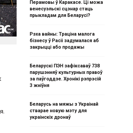
Перамовы ў Каракасе. Ці можа
венесуэльскі сцэнар стаць
прыкладам для Беларусі?
Рэха вайны: Траціна малога
бізнесу ў Расіі задумалася аб
закрыцці або продажы
Беларускі ПЭН зафіксаваў 738
парушэнняў культурных правоў
к
за паўгоддзе. Хронікі рэпрэсій
3 жніўня
Беларусь на мяжы з Украінай
я.
стварае новую мэту для
украінскіх дронаў