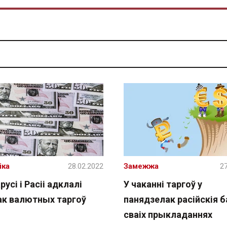
іка
28.02.2022
Замежжа
27
русі і Расіі адклалі
У чаканні таргоў у
ак валютных таргоў
панядзелак расійскія б
сваіх прыкладаннях