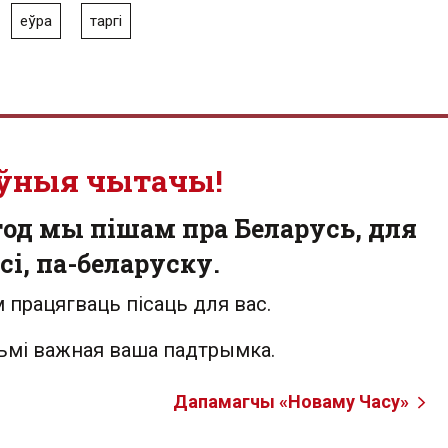
еўра
таргі
ўныя чытачы!
од мы пішам пра Беларусь, для
сі, па-беларуску.
 працягваць пісаць для вас.
льмі важная ваша падтрымка.
Дапамагчы «Новаму Часу»