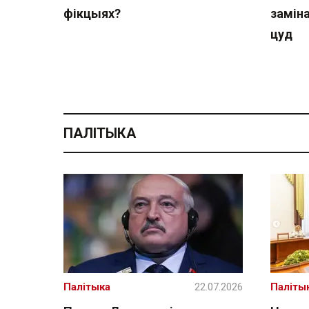
фікцыях?
замін
цуд
ПАЛІТЫКА
Палітыка
22.07.2026
Паліты