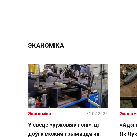
ЭКАНОМІКА
Эканоміка
31.07.2026
Эканом
У свеце «ружовых поні»: ці
«Адзін
доўга можна трымацца на
Як Лу