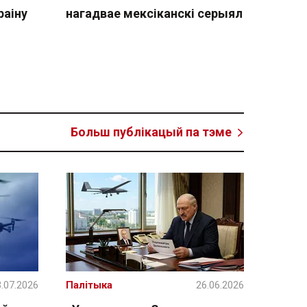
раіну
нагадвае мексіканскі серыял
Больш публікацый па тэме
.07.2026
Палітыка
26.06.2026