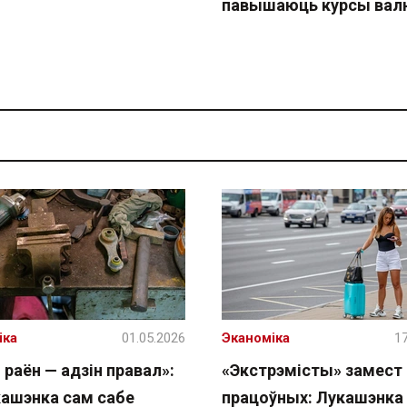
павышаюць курсы вал
іка
01.05.2026
Эканоміка
17
 раён — адзін правал»:
«Экстрэмісты» замест
кашэнка сам сабе
працоўных: Лукашэнка