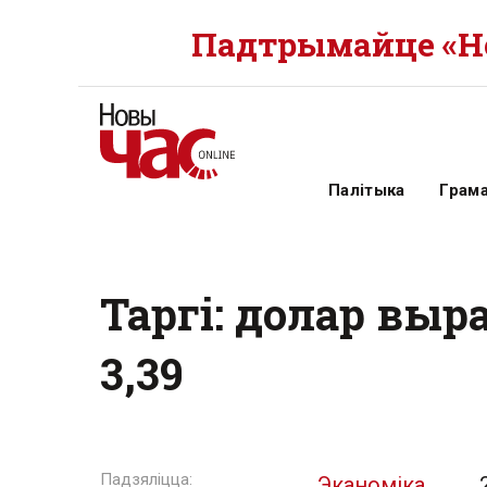
Падтрымайце «Но
Палітыка
Грам
Таргі: долар выра
3,39
Эканоміка