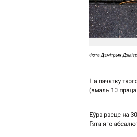
Фота Дзмітрыя Дзміт
На пачатку тарг
(амаль 10 працэ
Еўра расце на 30
Гэта яго абсалю