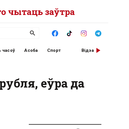
о чытаць заўтра
 часоў
Асоба
Спорт
Відэа
 рубля, еўра да