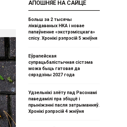
АПОШНЯЕ НА САЙЦЕ
Больш за 2 тысячы
ліквідаваных НКА і новае
папаўненне «экстрэмісцкага»
спісу. Хронікі рэпрэсій 5 жніўня
Еўрапейская
супрацьбалістычная сістэма
можа быць гатовая да
сярэдзіны 2027 года
Удзельнікі злёту пад Расонамі
паведамілі пра збіццё і
прыніжэнні пасля затрыманняў.
Хронікі рэпрэсій 4 жніўня