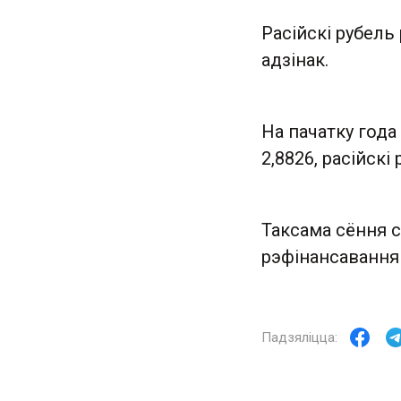
Расійскі рубель 
адзінак.
На пачатку года
2,8826, расійскі
Таксама сёння 
рэфінансавання 