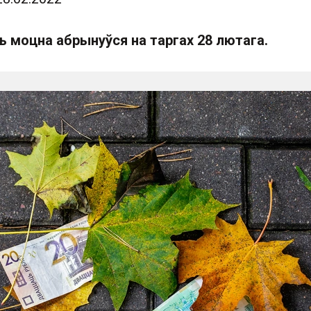
ь моцна абрынуўся на таргах 28 лютага.