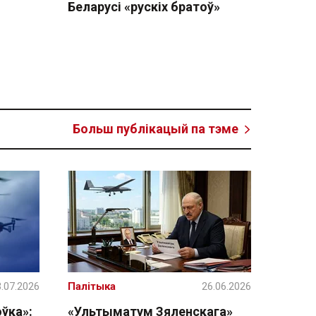
Беларусі «рускіх братоў»
Больш публікацый па тэме
.07.2026
Палітыка
26.06.2026
ўка»:
«Ультыматум Зяленскага»