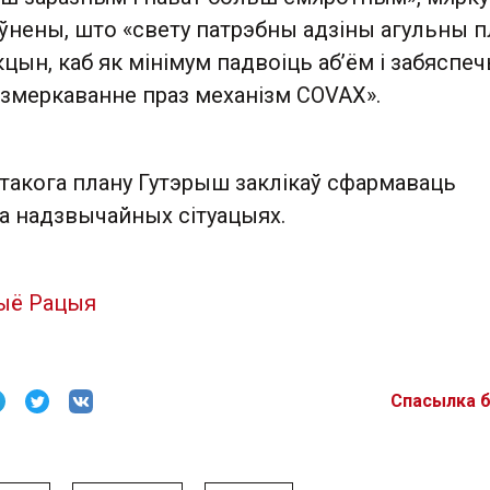
эўнены, што «свету патрэбны адзіны агульны п
цын, каб як мінімум падвоіць аб’ём і забяспе
азмеркаванне праз механізм COVAX».
такога плану Гутэрыш заклікаў сфармаваць
па надзвычайных сітуацыях.
ыё Рацыя
Спасылка 