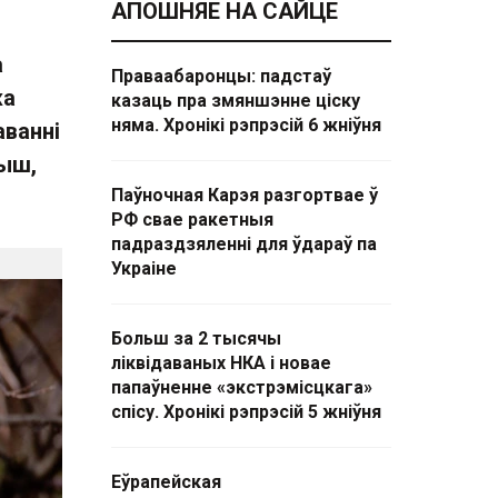
АПОШНЯЕ НА САЙЦЕ
а
Праваабаронцы: падстаў
жа
казаць пра змяншэнне ціску
няма. Хронікі рэпрэсій 6 жніўня
аванні
рыш,
Паўночная Карэя разгортвае ў
РФ свае ракетныя
падраздзяленні для ўдараў па
Украіне
Больш за 2 тысячы
ліквідаваных НКА і новае
папаўненне «экстрэмісцкага»
спісу. Хронікі рэпрэсій 5 жніўня
Еўрапейская