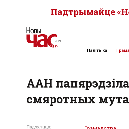
Падтрымайце «Но
Палітыка
Грам
ААН папярэдзіла
смяротных мута
Грамадства