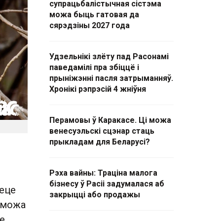
супрацьбалістычная сістэма
можа быць гатовая да
сярэдзіны 2027 года
Удзельнікі злёту пад Расонамі
паведамілі пра збіццё і
прыніжэнні пасля затрыманняў.
Хронікі рэпрэсій 4 жніўня
Перамовы ў Каракасе. Ці можа
венесуэльскі сцэнар стаць
прыкладам для Беларусі?
Рэха вайны: Траціна малога
бізнесу ў Расіі задумалася аб
веце
закрыцці або продажы
н можа
е