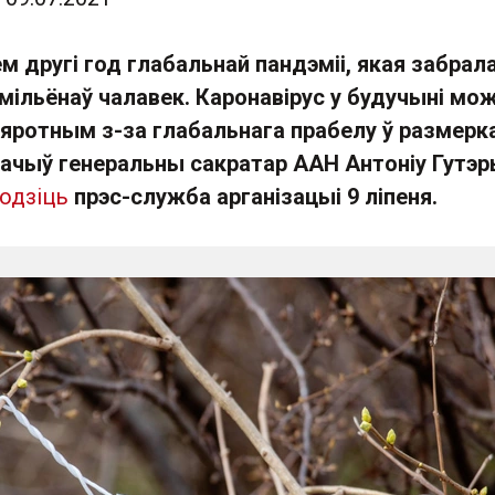
 другі год глабальнай пандэміі, якая забрал
мільёнаў чалавек. Каронавірус у будучыні мо
яротным з-за глабальнага прабелу ў размерк
начыў генеральны сакратар ААН Антоніу Гутэ
одзіць
прэс-служба арганізацыі 9 ліпеня.