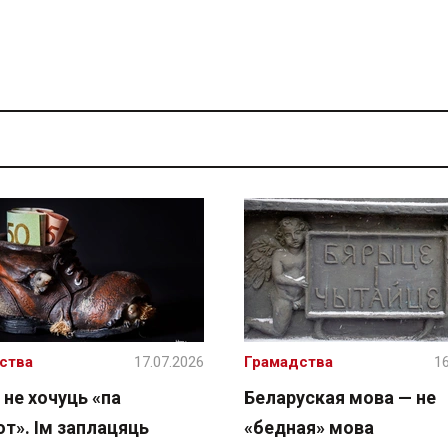
ства
17.07.2026
Грамадства
16
 не хочуць «па
Беларуская мова — не
т». Ім заплацяць
«бедная» мова