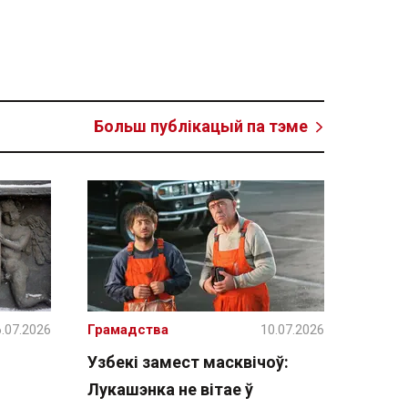
Больш публікацый па тэме
.07.2026
Грамадства
10.07.2026
Узбекі замест масквічоў:
Лукашэнка не вітае ў