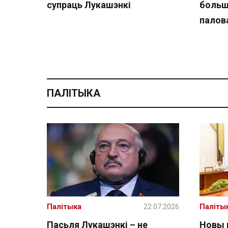
супраць Лукашэнкі
больш
палов
ПАЛІТЫКА
Палітыка
22.07.2026
Паліты
Пасьля Лукашэнкі – не
Новы 