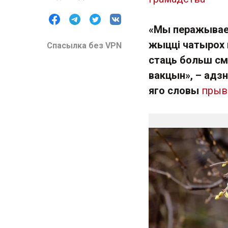
«Мы перажываем
жыцці чатырох 
Спасылка без VPN
стаць больш см
вакцын», – адз
яго словы
прыв