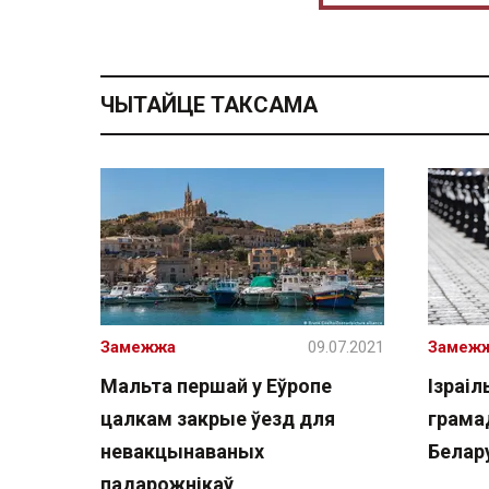
ЧЫТАЙЦЕ ТАКСАМА
Замежжа
09.07.2021
Замеж
Мальта першай у Еўропе
Ізраіл
цалкам закрые ўезд для
грама
невакцынаваных
Белар
падарожнікаў