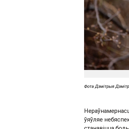
Фота Дзмітрыя Дзміт
Нераўнамернасц
ўяўляе небяспек
станавіцца бол