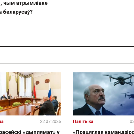
, чым атрымлівае
а беларусаў?
ка
22.07.2026
Палітыка
03
расейскі «дыплямат» у
«Працяглая камандзіро