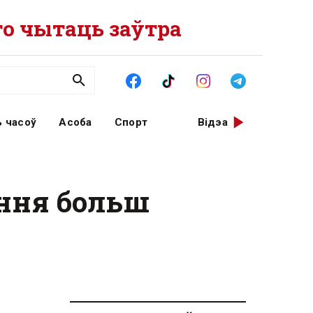
о чытаць заўтра
 часоў
Асоба
Спорт
Відэа
ення больш