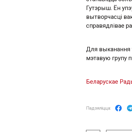
Гутэрыш. Ён уп
вытворчасці вак
справядлівае р
Для выканання 
мэтавую групу 
Беларускае Рад