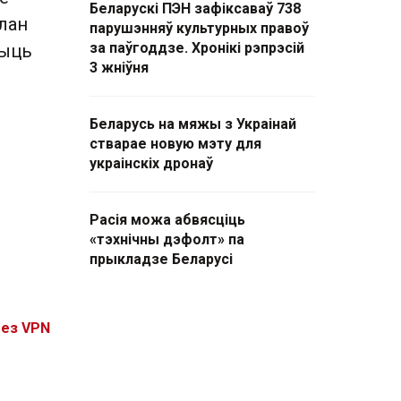
Беларускі ПЭН зафіксаваў 738
лан
парушэнняў культурных правоў
за паўгоддзе. Хронікі рэпрэсій
чыць
3 жніўня
Беларусь на мяжы з Украінай
стварае новую мэту для
украінскіх дронаў
Расія можа абвясціць
«тэхнічны дэфолт» па
прыкладзе Беларусі
без VPN