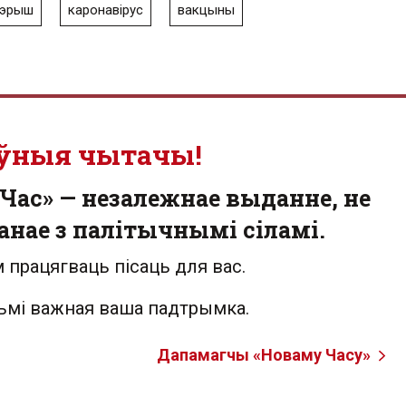
тэрыш
каронавірус
вакцыны
ўныя чытачы!
Час» — незалежнае выданне, не
анае з палітычнымі сіламі.
 працягваць пісаць для вас.
льмі важная ваша падтрымка.
Дапамагчы «Новаму Часу»