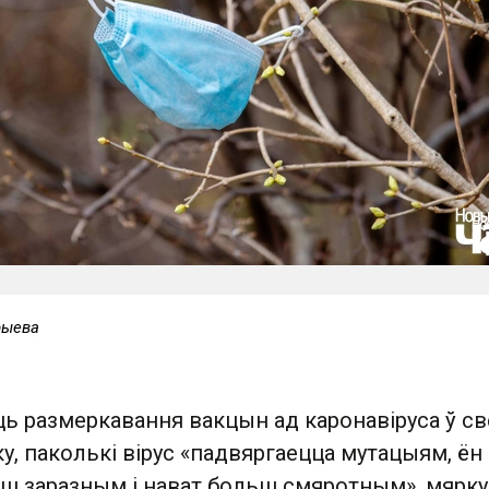
рыева
ь размеркавання вакцын ад каронавіруса ў с
у, паколькі вірус «падвяргаецца мутацыям, ё
ьш заразным і нават больш смяротным», мярку