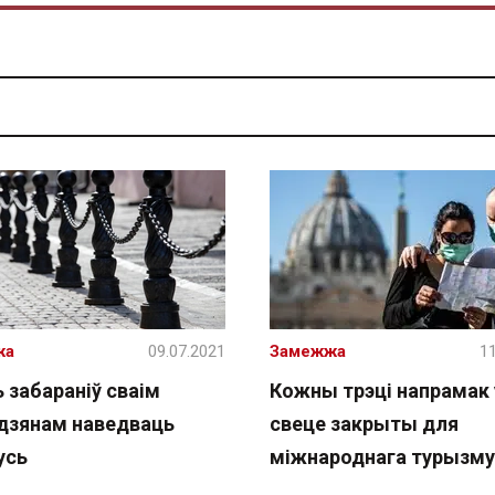
жа
09.07.2021
Замежжа
11
ь забараніў сваім
Кожны трэці напрамак 
дзянам наведваць
свеце закрыты для
усь
міжнароднага турызму