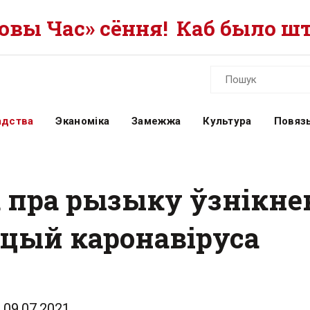
вы Час» сёння!
Каб было шт
адства
Эканоміка
Замежжа
Культура
Повязь
 пра рызыку ўзнікн
цый каронавіруса
09.07.2021