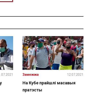
.07.2021
Замежжа
12.07.2021
у
На Кубе прайшлі масавыя
пратэсты