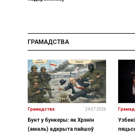
ГРАМАДСТВА
Грамадства
24.07.2026
Грамад
Бунт у бункеры: як Хрэнін
Узбекі
(амаль) адкрыта пайшоў
пяцьсо