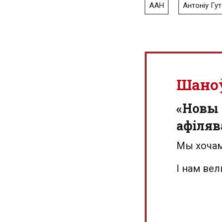
ААН
Антоніу Гу
Шано
«Новы 
афіляв
Мы хочам
І нам ве