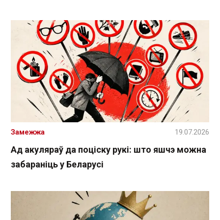
Замежжа
19.07.2026
Ад акуляраў да поціску рукі: што яшчэ можна
забараніць у Беларусі