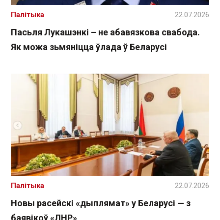
Палітыка
22.07.2026
Пасьля Лукашэнкі – не абавязкова свабода.
Як можа зьмяніцца ўлада ў Беларусі
Палітыка
22.07.2026
Новы расейскі «дыплямат» у Беларусі — з
баявікоў «ЛНР»