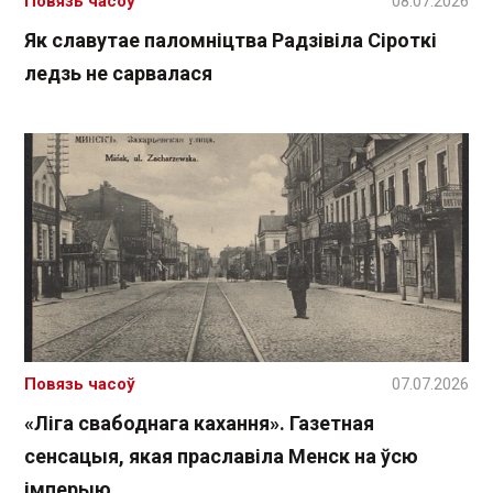
Повязь часоў
08.07.2026
Як славутае паломніцтва Радзівіла Сіроткі
ледзь не сарвалася
Повязь часоў
07.07.2026
«Ліга свабоднага кахання». Газетная
сенсацыя, якая праславіла Менск на ўсю
імперыю