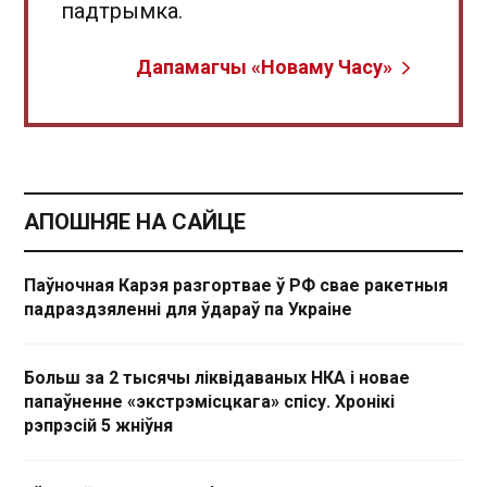
падтрымка.
Дапамагчы «Новаму Часу»
АПОШНЯЕ НА САЙЦЕ
Паўночная Карэя разгортвае ў РФ свае ракетныя
падраздзяленні для ўдараў па Украіне
Больш за 2 тысячы ліквідаваных НКА і новае
папаўненне «экстрэмісцкага» спісу. Хронікі
рэпрэсій 5 жніўня