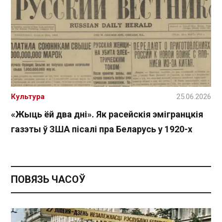
Культура
25.06.2026
«Жыць ёй два дні». Як расейскія эмігранцкія
газэты ў ЗША пісалі пра Беларусь у 1920-х
ПОВЯЗЬ ЧАСОЎ