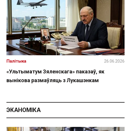
Палітыка
26.06.2026
«Ультыматум Зяленскага» паказаў, як
вынікова размаўляць з Лукашэнкам
ЭКАНОМІКА