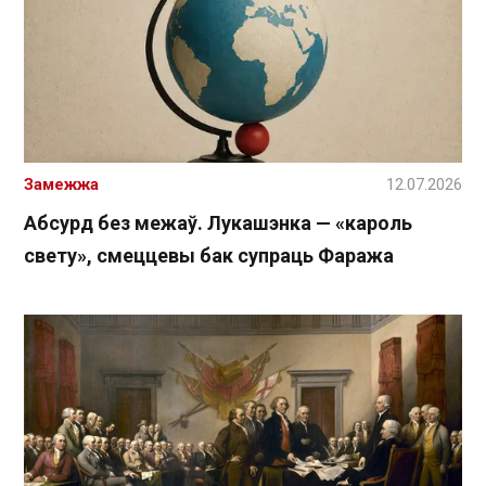
Замежжа
12.07.2026
Абсурд без межаў. Лукашэнка — «кароль
свету», смеццевы бак супраць Фаража