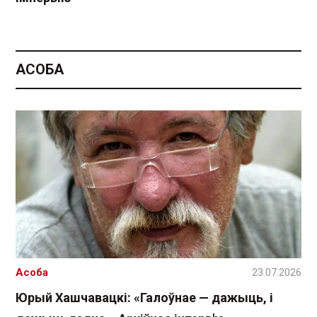
АСОБА
Асоба
23.07.2026
Юрый Хашчавацкі: «Галоўнае — дажыць, і