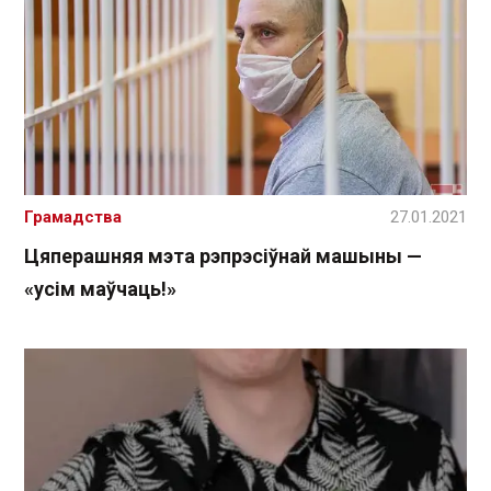
Грамадства
27.01.2021
Цяперашняя мэта рэпрэсіўнай машыны —
«усім маўчаць!»