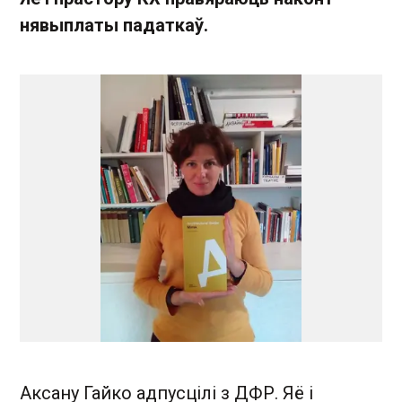
нявыплаты падаткаў.
Аксану Гайко адпусцілі з ДФР. Яё і