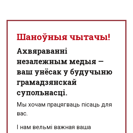
Шаноўныя чытачы!
Aхвяраванні
незалежным медыя —
ваш унёсак у будучыню
грамадзянскай
супольнасці.
Мы хочам працягваць пісаць для
вас.
І нам вельмі важная ваша