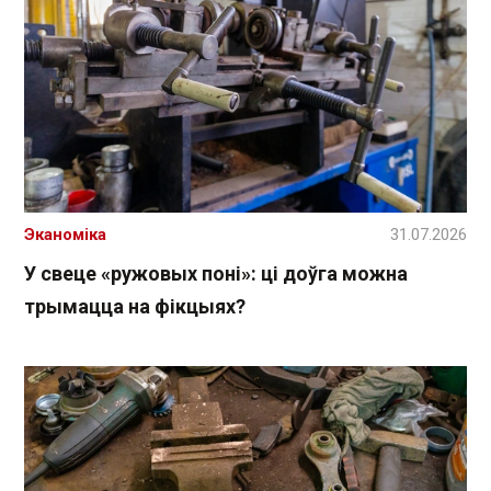
Эканоміка
31.07.2026
У свеце «ружовых поні»: ці доўга можна
трымацца на фікцыях?