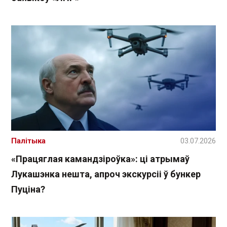
Палітыка
03.07.2026
«Працяглая камандзіроўка»: ці атрымаў
Лукашэнка нешта, апроч экскурсіі ў бункер
Пуціна?