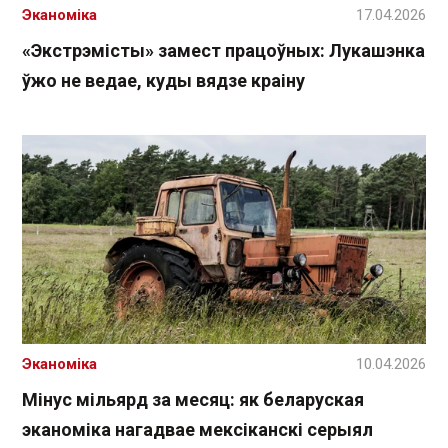
Эканоміка
17.04.2026
«Экстрэмісты» замест працоўных: Лукашэнка
ўжо не ведае, куды вядзе краіну
Эканоміка
10.04.2026
Мінус мільярд за месяц: як беларуская
эканоміка нагадвае мексіканскі серыял