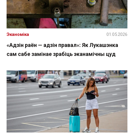
Эканоміка
01.05.2026
«Адзін раён — адзін правал»: Як Лукашэнка
сам сабе замінае зрабіць эканамічны цуд