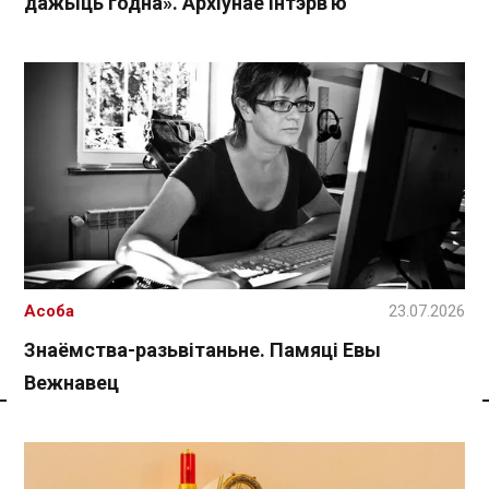
дажыць годна». Архіўнае інтэрв'ю
Асоба
23.07.2026
Знаёмства-разьвітаньне. Памяці Евы
Вежнавец
Спасылка без VPN