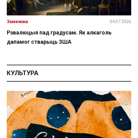
Замежжа
04.07.2026
Рэвалюцыя пад градусам. Як алкаголь
дапамог стварыць ЗША
КУЛЬТУРА