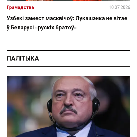
Грамадства
10.07.2026
Узбекі замест масквічоў: Лукашэнка не вітае
ў Беларусі «рускіх братоў»
ПАЛІТЫКА