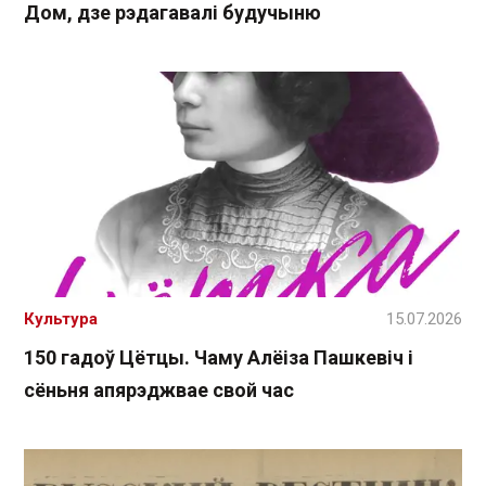
Дом, дзе рэдагавалі будучыню
Культура
15.07.2026
150 гадоў Цётцы. Чаму Алёіза Пашкевіч і
сёньня апярэджвае свой час