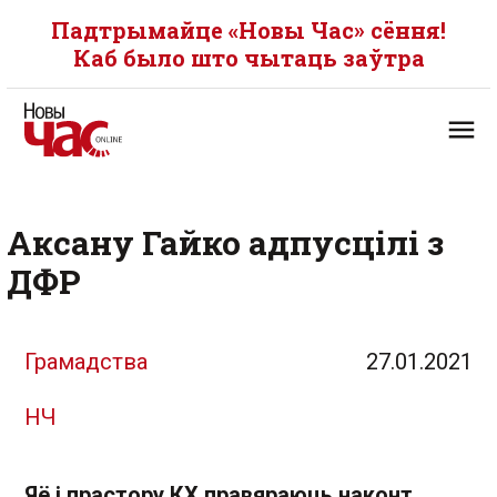
Падтрымайце «Новы Час» сёння!
Каб было што чытаць заўтра
Аксану Гайко адпусцілі з
ДФР
Грамадства
27.01.2021
НЧ
Яё і прастору КХ правяраюць наконт