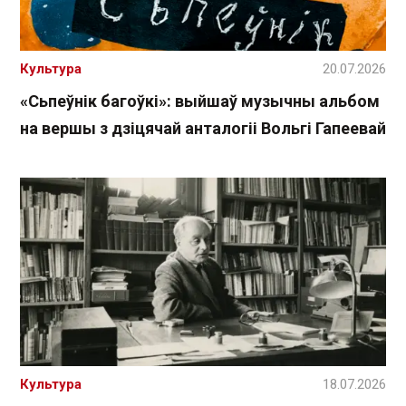
Культура
20.07.2026
«Сьпеўнік багоўкі»: выйшаў музычны альбом
на вершы з дзіцячай анталогіі Вольгі Гапеевай
Культура
18.07.2026