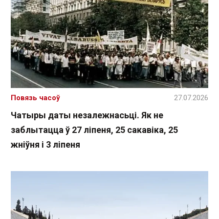
Повязь часоў
27.07.2026
Чатыры даты незалежнасьці. Як не
заблытацца ў 27 ліпеня, 25 сакавіка, 25
жніўня і 3 ліпеня