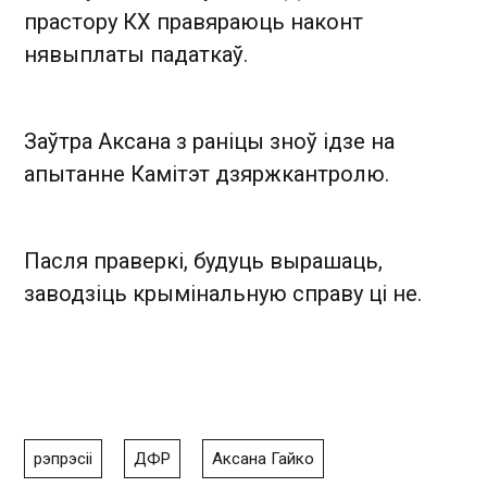
прастору КХ правяраюць наконт
нявыплаты падаткаў.
Заўтра Аксана з раніцы зноў ідзе на
апытанне Камітэт дзяржкантролю.
Пасля праверкі, будуць вырашаць,
заводзіць крымінальную справу ці не.
рэпрэсіі
ДФР
Аксана Гайко