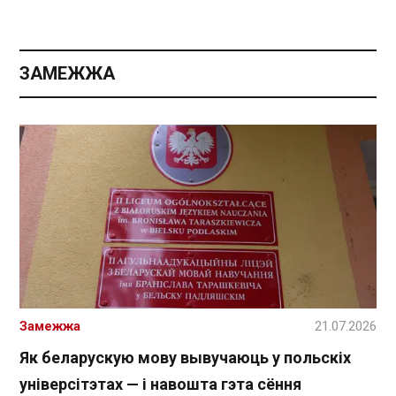
ЗАМЕЖЖА
Замежжа
21.07.2026
Як беларускую мову вывучаюць у польскіх
універсітэтах — і навошта гэта сёння