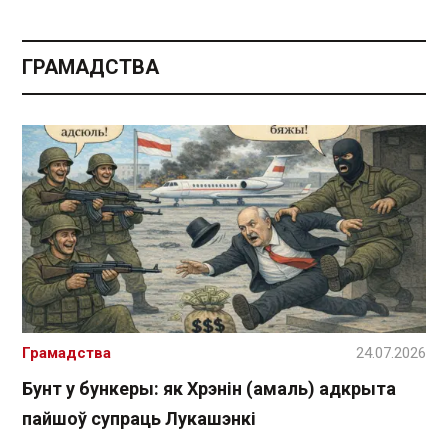
ГРАМАДСТВА
Грамадства
24.07.2026
Бунт у бункеры: як Хрэнін (амаль) адкрыта
пайшоў супраць Лукашэнкі