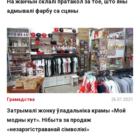
На жанчын склалі пратакол за тое, што яны
адмывалі фарбу са сцяны
Грамадства
26.01.2021
Затрымалі жонку ўладальніка крамы «Мой
модны кут». Нібыта за продаж
«незарэгістраванай сімволікі»