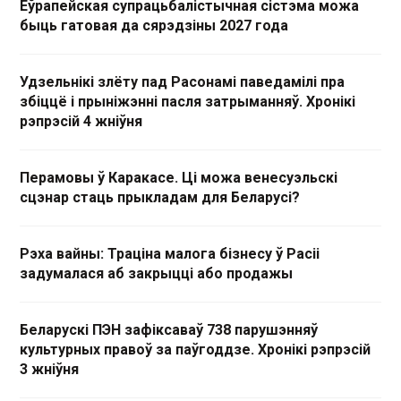
Еўрапейская супрацьбалістычная сістэма можа
быць гатовая да сярэдзіны 2027 года
Удзельнікі злёту пад Расонамі паведамілі пра
збіццё і прыніжэнні пасля затрыманняў. Хронікі
рэпрэсій 4 жніўня
Перамовы ў Каракасе. Ці можа венесуэльскі
сцэнар стаць прыкладам для Беларусі?
Рэха вайны: Траціна малога бізнесу ў Расіі
задумалася аб закрыцці або продажы
Беларускі ПЭН зафіксаваў 738 парушэнняў
культурных правоў за паўгоддзе. Хронікі рэпрэсій
3 жніўня