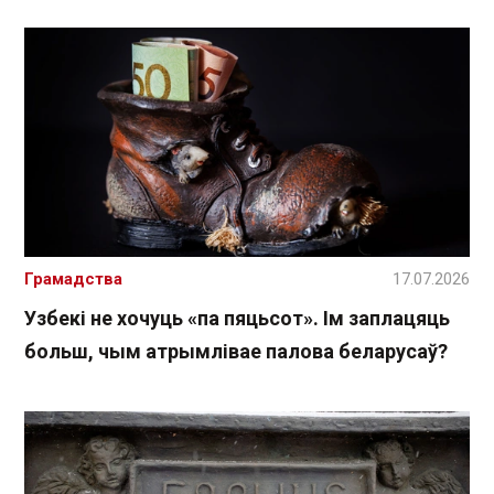
Грамадства
17.07.2026
Узбекі не хочуць «па пяцьсот». Ім заплацяць
больш, чым атрымлівае палова беларусаў?