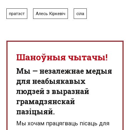
пратэст
Алесь Кіркевіч
сіла
Шаноўныя чытачы!
Мы — незалежнае медыя
для неабыякавых
людзей з выразнай
грамадзянскай
пазіцыяй.
Мы хочам працягваць пісаць для