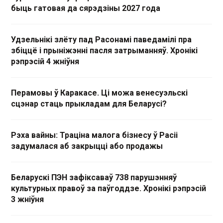
быць гатовая да сярэдзіны 2027 года
Удзельнікі злёту пад Расонамі паведамілі пра
збіццё і прыніжэнні пасля затрыманняў. Хронікі
рэпрэсій 4 жніўня
Перамовы ў Каракасе. Ці можа венесуэльскі
сцэнар стаць прыкладам для Беларусі?
Рэха вайны: Траціна малога бізнесу ў Расіі
задумалася аб закрыцці або продажы
Беларускі ПЭН зафіксаваў 738 парушэнняў
культурных правоў за паўгоддзе. Хронікі рэпрэсій
3 жніўня