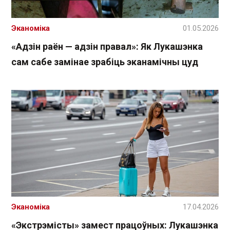
Эканоміка
01.05.2026
«Адзін раён — адзін правал»: Як Лукашэнка
сам сабе замінае зрабіць эканамічны цуд
Эканоміка
17.04.2026
«Экстрэмісты» замест працоўных: Лукашэнка