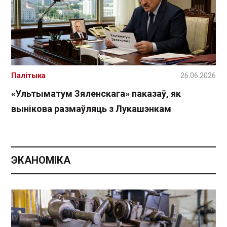
Палітыка
26.06.2026
«Ультыматум Зяленскага» паказаў, як
вынікова размаўляць з Лукашэнкам
ЭКАНОМІКА