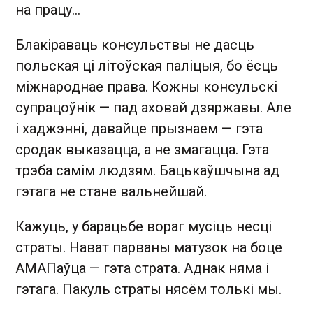
на працу...
Блакіраваць консульствы не дасць
польская ці літоўская паліцыя, бо ёсць
міжнароднае права. Кожны консульскі
супрацоўнік — пад аховай дзяржавы. Але
і хаджэнні, давайце прызнаем — гэта
сродак выказацца, а не змагацца. Гэта
трэба самім людзям. Бацькаўшчына ад
гэтага не стане вальнейшай.
Кажуць, у барацьбе вораг мусіць несці
страты. Нават парваны матузок на боце
АМАПаўца — гэта страта. Аднак няма і
гэтага. Пакуль страты нясём толькі мы.