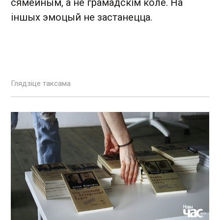
сямейным, а не грамадскім коле. На
іншых эмоцый не застанецца.
Глядзіце таксама