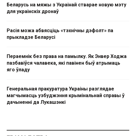
Беларусь на мяжы з Украінай стварае новую мэту
для украінскіх дронаў
Расія можа абвясціць «тэхнічны дэфолт» па
прыкладзе Беларусі
Пераемнік без права на памылку. Як Энвер Ходжа
пазбавіўся чалавека, які павінен быў атрымаць
яго ўладу
Генеральная пракуратура Украіны разглядае
магчымасць узбуджэння крымінальнай справы ў
дачыненні да Лукашэнкі