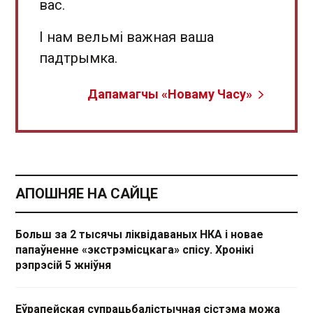
вас.
І нам вельмі важная ваша
падтрымка.
Дапамагчы «Новаму Часу»
АПОШНЯЕ НА САЙЦЕ
Больш за 2 тысячы ліквідаваных НКА і новае
папаўненне «экстрэмісцкага» спісу. Хронікі
рэпрэсій 5 жніўня
Еўрапейская супрацьбалістычная сістэма можа