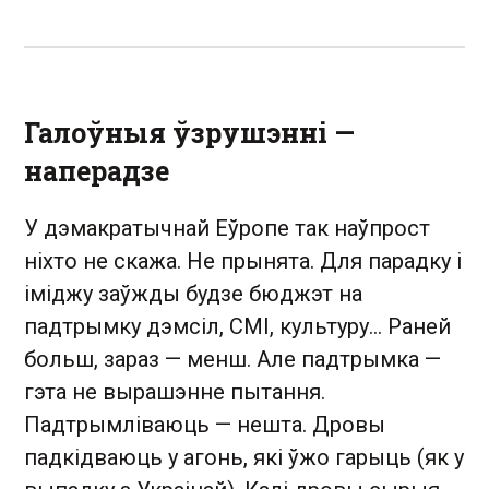
Галоўныя ўзрушэнні —
наперадзе
У дэмакратычнай Еўропе так наўпрост
ніхто не скажа. Не прынята. Для парадку і
іміджу заўжды будзе бюджэт на
падтрымку дэмсіл, СМІ, культуру... Раней
больш, зараз — менш. Але падтрымка —
гэта не вырашэнне пытання.
Падтрымліваюць — нешта. Дровы
падкідваюць у агонь, які ўжо гарыць (як у