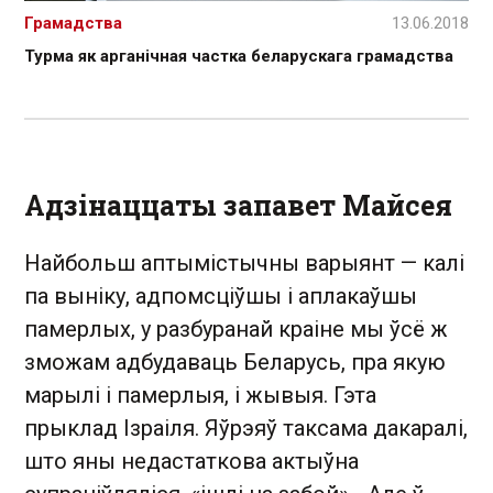
Грамадства
13.06.2018
Турма як арганічная частка беларускага грамадства
Адзінаццаты запавет Майсея
Найбольш аптымістычны варыянт — калі
па выніку, адпомсціўшы і аплакаўшы
памерлых, у разбуранай краіне мы ўсё ж
зможам адбудаваць Беларусь, пра якую
марылі і памерлыя, і жывыя. Гэта
прыклад Ізраіля. Яўрэяў таксама дакаралі,
што яны недастаткова актыўна