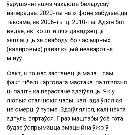
ўзрушэнні яшчэ чакаюць беларусаў
наперадзе. 2020-ты на іх фоне забудзецца
таксама, як 2006-ты ці 2010-ты. Адзін бог
ведае, які кошт яшчэ давядзецца
заплаціць за свабоду, бо час мірных
(каляровых) рэвалюцый незваротна
мінуў.
Факт, што нас застанецца мала. І сам
факт гібелі чарговага мастака, палітвязня
ці палітыка перастане здзіўляць. Як у
лютыя сталінскія часы, калі здзіўляліся
не смерці ў турме. Здзіўляліся, калі нехта
адтуль вяртаўся. Праз маштабы ўсё гэта
будзе ўспрымацца эмацыйна ўжо ў