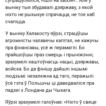
супраціўляліся, «ішлі на забой»... Але ў
выніку тыя збудавалі дзяржаву, з якой
ніхто не рызыкуе спрачацца, не тое каб
счапіцца.
У выніку Халакосту яўрэі, страціўшы
агромністы чалавечы капітал, не кажучы
пра фінансавы, усё ж перамаглі. Бо
прайшоўшы праз смерць і прыніжэнні,
зразумелі каштоўнасць нацыі, дзяржавы,
войска. Бо да фінішу дайшлі іншымі
людзьмі: незалежна ад таго, перажылі
ўсё гэта ў Польшчы ці даведваліся пра
падзеі з Лондана ды Чыкага.
Яўрэі зразумелі галоўнае: «Ніхто ў свеце