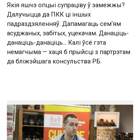
Якія яшчэ опцыі супраціву ў замежжы?
Далучыцца да ПКК ці іншых
падраздзяленняў. Дапамагаць сем’ям
асуджаных, забітых, уцекачам. Данаціць-
данаціць-данаціць... Калі ўсё гэта
немагчыма — хаця б прыйсці з партрэтам
да бліжэйшага консульства РБ.