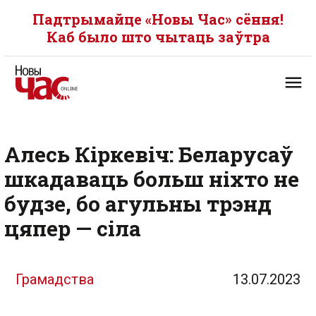
Падтрымайце «Новы Час» сёння!
Каб было што чытаць заўтра
Алесь Кіркевіч: Беларусаў
шкадаваць больш ніхто не
будзе, бо агульны трэнд
цяпер — сіла
Грамадства
13.07.2023