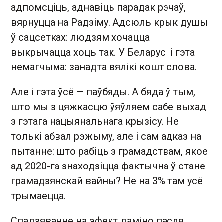
адпомсціць, аднавіць парадак рэчаў,
вярнуцца на Радзіму. Адсюль крык душы
ў сацсетках: людзям хочацца
выкрычацца хоць так. У Беларусі і гэта
немагчыма: занадта вялікі кошт слова.
Але і гэта ўсё — паўбяды. А бяда ў тым,
што мы з цяжкасцю ўяўляем сабе выхад
з гэтага нацыянальнага крызісу. Не
толькі абвал рэжыму, але і сам адказ на
пытанне: што рабіць з грамадствам, якое
ад 2020-га знаходзіцца фактычна ў стане
грамадзянскай вайны? Не на 3% там усё
трымаецца.
Спадзяванне на эфект даміно пасля