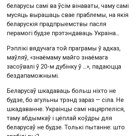
беларусы самі ва ўсім вінаваты, чаму самі
мусяць вырашаць свае праблемы, на якія
беларускія прадпрыемствы пасля
перамогі будзе прэтэндаваць Украіна...
Рэплікі вядучага той праграмы ў адказ,
маўляў, «знаёмаму майго знаёмага
засоўвалі ў 20-м дубінку ў ...», падаюцца
бездапаможнымі.
Беларусаў шкадаваць больш ніхто не
будзе, бо агульны трэнд зараз — сіла. Не
шкадаванне. Украінцы самі нацярпеліся,
таму абдымкаў і цёплай коўдры для
беларусаў не будзе. Толькі пытанне: што