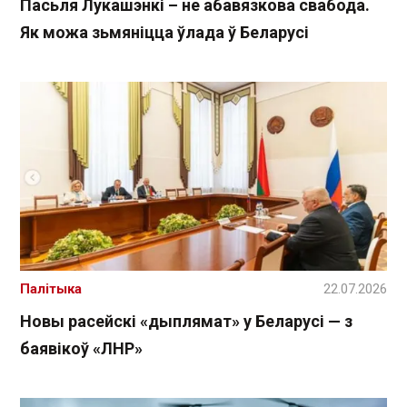
Пасьля Лукашэнкі – не абавязкова свабода.
Як можа зьмяніцца ўлада ў Беларусі
Палітыка
22.07.2026
Новы расейскі «дыплямат» у Беларусі — з
баявікоў «ЛНР»