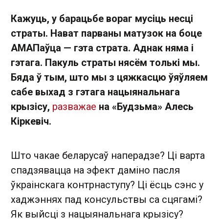
Кажуць, у барацьбе вораг мусіць несці
страты. Нават парваны матузок на боце
АМАПаўца — гэта страта. Аднак няма і
гэтага. Пакуль страты нясём толькі мы.
Бяда ў тым, што мы з цяжкасцю ўяўляем
сабе выхад з гэтага нацыянальнага
крызісу,
разважае
на «Будзьма» Алесь
Кіркевіч.
Што чакае беларусаў наперадзе? Ці варта
спадзявацца на эфект даміно пасля
ўкраінскага контрнаступу? Ці ёсць сэнс у
хаджэннях пад консульствы са сцягамі?
Як выйсці з нацыянальнага крызісу?