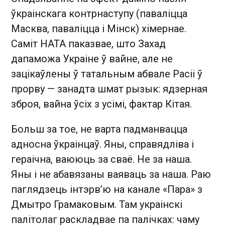
ўкраінскага контрнаступу (паваліцца
Масква, паваліцца і Мінск) хімернае.
Саміт НАТА паказвае, што Захад
дапаможа Украіне ў вайне, але не
зацікаўлены ў татальным абвале Расіі ў
прорву — занадта шмат рызык: ядзерная
зброя, вайна ўсіх з усімі, фактар Кітая.
Больш за тое, не варта падманвацца
адносна ўкраінцаў. Яны, справядліва і
гераічна, ваююць за сваё. Не за наша.
Яны і не абавязаны ваяваць за наша. Раю
паглядзець інтэрв’ю на канале «Пара» з
Дмытро Грамаковым. Там украінскі
палітолаг раскладвае па палічках: чаму