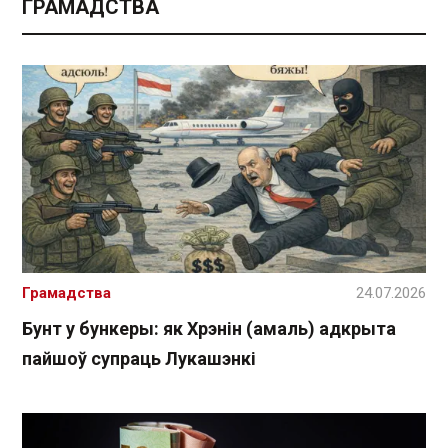
ГРАМАДСТВА
Грамадства
24.07.2026
Бунт у бункеры: як Хрэнін (амаль) адкрыта
пайшоў супраць Лукашэнкі