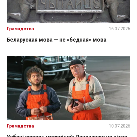
Грамадства
16.07.2026
Беларуская мова — не «бедная» мова
Грамадства
10.07.2026
Узбекі замест масквічоў: Лукашэнка не вітае