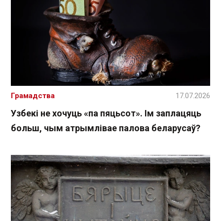
Грамадства
17.07.2026
Узбекі не хочуць «па пяцьсот». Ім заплацяць
больш, чым атрымлівае палова беларусаў?