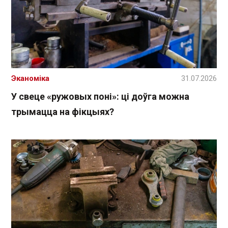
Эканоміка
31.07.2026
У свеце «ружовых поні»: ці доўга можна
трымацца на фікцыях?