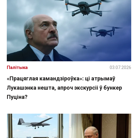
Палітыка
03.07.2026
«Працяглая камандзіроўка»: ці атрымаў
Лукашэнка нешта, апроч экскурсіі ў бункер
Пуціна?