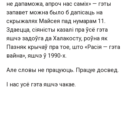
не дапаможа, апроч нас саміх» — гэты
запавет можна было б дапісаць на
скрыжалях Майсея пад нумарам 11.
Здаецца, сіяністы казалі пра ўсё гэта
яшчэ задоўга да Халакосту, роўна як
Пазняк крычаў пра тое, што «Расія — гэта
вайна», яшчэ ў 1990-х.
Але словы не працуюць. Працуе досвед.
І нас усё гэта яшчэ чакае.