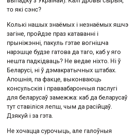
выпадку з Украінай). Калі дровы сырыя,
то які сэнс?
Колькі нашых знаёмых і незнаёмых яшчэ
загіне, пройдзе праз катаванні і
прыніжэнні, пакуль гэтае вогнішча
нарэшце будзе гатова да таго, каб у яго
нешта падкідваць? Не ведае ніхто. Ні ў
Беларусі, ні ў дэмакратычных штабах.
Апошнія, па факце, выконваюць
консульскія і праваабарончыя паслугі
для беларусаў замежжа: каб да беларусаў
тут ставіліся лепш, чым да расійцаў.
Дзякуй і за гэта.
Не хочацца сурочыць, але галоўныя