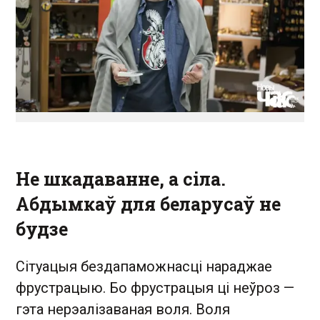
Не шкадаванне, а сіла.
Абдымкаў для беларусаў не
будзе
Сітуацыя бездапаможнасці нараджае
фрустрацыю. Бо фрустрацыя ці неўроз —
гэта нерэалізаваная воля. Воля