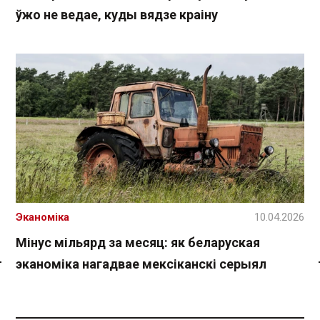
ўжо не ведае, куды вядзе краіну
Эканоміка
10.04.2026
Мінус мільярд за месяц: як беларуская
эканоміка нагадвае мексіканскі серыял
Спасылка без VPN