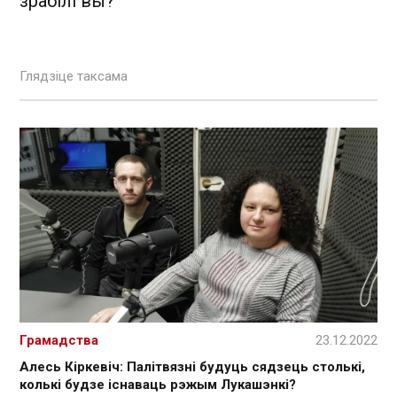
зрабілі вы?
Глядзіце таксама
Грамадства
23.12.2022
Алесь Кіркевіч: Палітвязні будуць сядзець столькі,
колькі будзе існаваць рэжым Лукашэнкі?