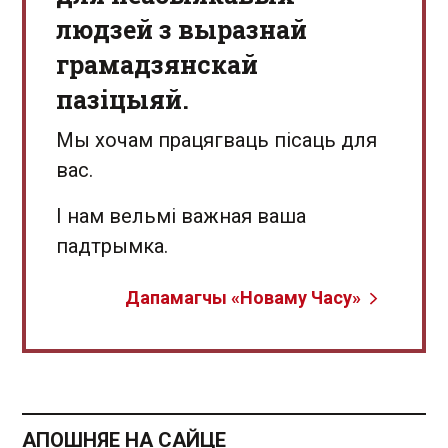
людзей з выразнай
грамадзянскай
пазіцыяй.
Мы хочам працягваць пісаць для
вас.
І нам вельмі важная ваша
падтрымка.
Дапамагчы «Новаму Часу»
АПОШНЯЕ НА САЙЦЕ