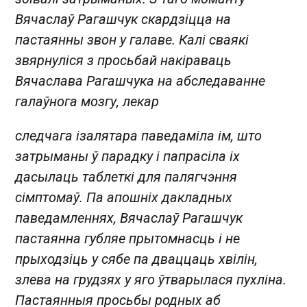
Вячаслаў Рагашчук скардзіцца на
пастаянны звон у галаве. Калі сваякі
звярнуліся з просьбай накіраваць
Вячаслава Рагашчука на абследаванне
галаўнога мозгу, лекар
следчага ізалятара паведаміла ім, што
затрыманы ў парадку і папрасіла іх
дасылаць таблеткі для палягчэння
сімптомаў. Па апошніх дакладных
паведамленнях, Вячаслаў Рагашчук
пастаянна губляе прытомнасць і не
прыходзіць у сябе па дваццаць хвілін,
злева на грудзях у яго ўтварылася пухліна.
Пастаянныя просьбы родных аб