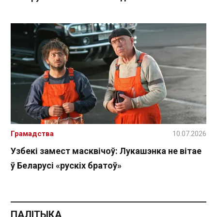
Грамадства
10.07.2026
Узбекі замест масквічоў: Лукашэнка не вітае
ў Беларусі «рускіх братоў»
ПАЛІТЫКА