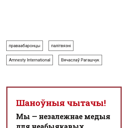
праваабаронцы
палітвязні
Amnesty International
Вячаслаў Рагашчук
Шаноўныя чытачы!
Мы — незалежнае медыя
для неабыякавых