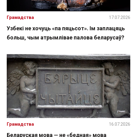
Грамадства
17.07.2026
Узбекі не хочуць «па пяцьсот». Ім заплацяць
больш, чым атрымлівае палова беларусаў?
Грамадства
16.07.2026
Беларуская мова — не «бедная» мова