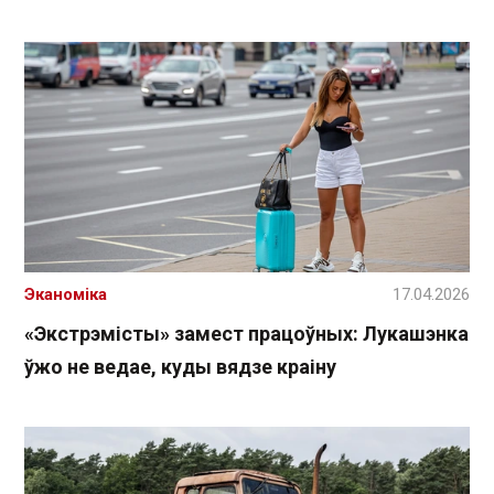
Эканоміка
17.04.2026
«Экстрэмісты» замест працоўных: Лукашэнка
ўжо не ведае, куды вядзе краіну