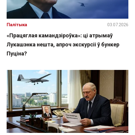
Палітыка
03.07.2026
«Працяглая камандзіроўка»: ці атрымаў
Лукашэнка нешта, апроч экскурсіі ў бункер
Пуціна?