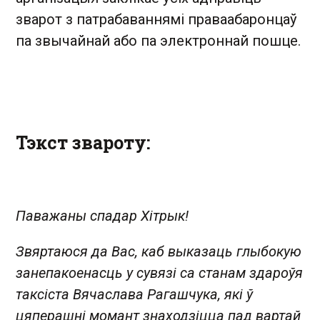
зварот з патрабаваннямі праваабаронцаў
па звычайнай або па электроннай пошце.
Тэкст звароту:
Паважаны спадар Хітрык!
Звяртаюся да Вас, каб выказаць глыбокую
занепакоенасць у сувязі са станам здароўя
таксіста Вячаслава Рагашчука, які ў
цяперашні момант знаходзіцца пад вартай