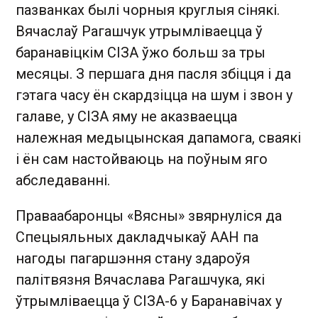
пазванках былі чорныя круглыя сінякі.
Вячаслаў Рагашчук утрымліваецца ў
баранавіцкім СІЗА ўжо больш за тры
месяцы. З першага дня пасля збіцця і да
гэтага часу ён скардзіцца на шум і звон у
галаве, у СІЗА яму не аказваецца
належная медыцынская дапамога, сваякі
і ён сам настойваюць на поўным яго
абследаванні.
Праваабаронцы «Вясны» звярнуліся да
Спецыяльных дакладчыкаў ААН па
нагоды пагаршэння стану здароўя
палітвязня Вячаслава Рагашчука, які
ўтрымліваецца ў СІЗА-6 у Баранавічах у