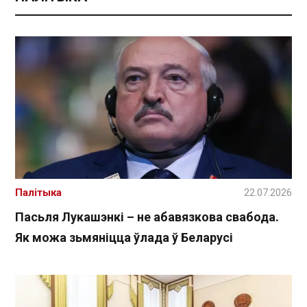
Палітыка
22.07.2026
Пасьля Лукашэнкі – не абавязкова свабода.
Як можа зьмяніцца ўлада ў Беларусі