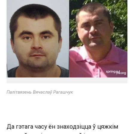
Палітвязень Вячаслаў Рагашчук
Да гэтага часу ён знаходзіцца ў цяжкім