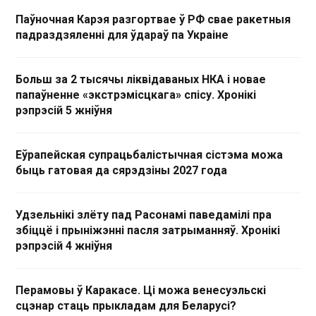
Паўночная Карэя разгортвае ў РФ свае ракетныя
падраздзяленні для ўдараў па Украіне
Больш за 2 тысячы ліквідаваных НКА і новае
папаўненне «экстрэмісцкага» спісу. Хронікі
рэпрэсій 5 жніўня
Еўрапейская супрацьбалістычная сістэма можа
быць гатовая да сярэдзіны 2027 года
Удзельнікі злёту пад Расонамі паведамілі пра
збіццё і прыніжэнні пасля затрыманняў. Хронікі
рэпрэсій 4 жніўня
Перамовы ў Каракасе. Ці можа венесуэльскі
сцэнар стаць прыкладам для Беларусі?