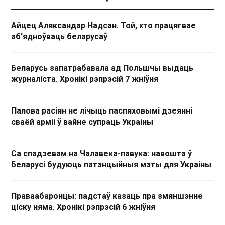
Айцец Аляксандар Надсан. Той, хто працягвае
аб'ядноўваць беларусаў
Беларусь запатрабавала ад Польшчы выдаць
журналіста. Хронікі рэпрэсій 7 жніўня
Палова расіян не лічыць паспяховымі дзеянні
сваёй арміі ў вайне супраць Украіны
Са спадзевам на Чалавека-павука: навошта ў
Беларусі будуюць патэнцыйныя мэты для Украіны
Праваабаронцы: падстаў казаць пра змяншэнне
ціску няма. Хронікі рэпрэсій 6 жніўня