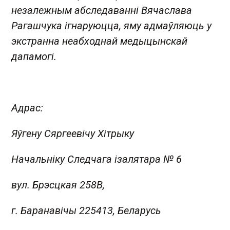
незалежным абследаванні Вячаслава
Рагашчука ігнаруюцца, яму адмаўляюць у
экстранна неабходнай медыцынскай
дапамогі.
Адрас:
Яўгену Сяргеевічу Хітрыку
Начальніку Следчага ізалятара № 6
вул. Брэсцкая 258B,
г. Баранавічы 225413, Беларусь