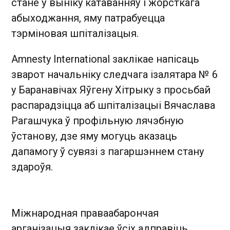
стане ў выніку катаванняў і жорсткага
абыходжання, яму патрабуецца
тэрміновая шпіталізацыя.
Amnesty International заклікае напісаць
зварот начальніку следчага ізалятара № 6
у Баранавічах Яўгену Хітрыку з просьбай
распарадзіцца аб шпіталізацыі Вячаслава
Рагашчука ў профільную лячэбную
ўстанову, дзе яму могуць аказаць
дапамогу ў сувязі з пагаршэннем стану
здароўя.
Міжнародная праваабарончая
арганізацыя заклікае ўсіх адправіць