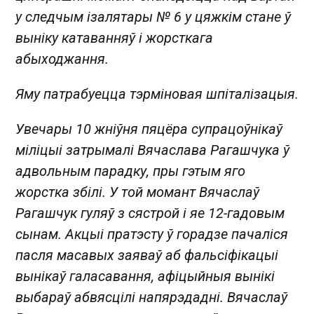
у следчым ізалятары № 6 у цяжкім стане ў
выніку катаванняў і жорсткага
абыходжання.
Яму патрабуецца тэрміновая шпіталізацыя.
Увечары 10 жніўня пяцёра супрацоўнікаў
міліцыі затрымалі Вячаслава Рагашчука ў
адвольным парадку, пры гэтым яго
жорстка збілі. У той момант Вячаслаў
Рагашчук гуляў з сястрой і яе 12-гадовым
сынам. Акцыі пратэсту ў горадзе пачаліся
пасля масавых заяваў аб фальсіфікацыі
вынікаў галасавання, афіцыйныя вынікі
выбараў абвясцілі напярэдадні. Вячаслаў