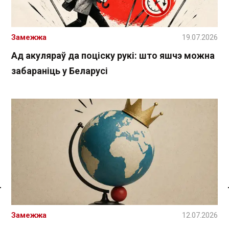
Замежжа
19.07.2026
Ад акуляраў да поціску рукі: што яшчэ можна
забараніць у Беларусі
Спасылка без VPN
Замежжа
12.07.2026