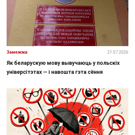
Замежжа
21.07.2026
Як беларускую мову вывучаюць у польскіх
універсітэтах — і навошта гэта сёння