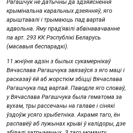
Рагашчук не датычны да здзяйснення
крымінальна каральных дзеянняў, яго
арыштавалі і трымаюць пад вартай
адвольна. Яму прад'явілі абвінавачванне
па арт. 293 КК Рэспублікі Беларусь
(масавыя беспарадкі).
11 жніўня адзін з былых сукамернікаў
Вячаслава Рагашчука звязаўся з яго маці і
расказаў ёй аб жорсткім збіцці Вячаслава
Рагашчука пад вартай. Паводле яго словаў,
у Вячаслава Рагашчука была гематома за
вухам, тры рассечаны на галаве і сінякі
ўздоўж усяго хрыбетніка. Акрамя таго, ён
распавёў аб лужынах крыві ў калідоры, дзе
збівалі затрыманых. З таго моманту