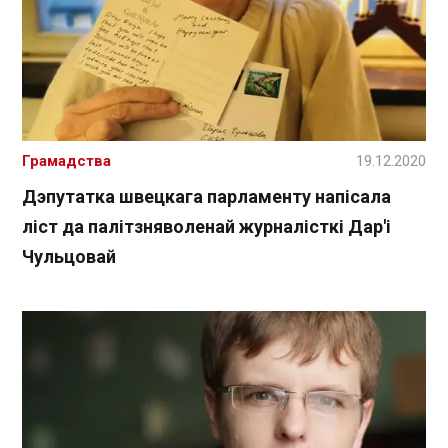
Грамадства
19.12.2020
Дэпутатка швецкага парламенту напісала
ліст да палітзняволенай журналісткі Дар'і
Чульцовай