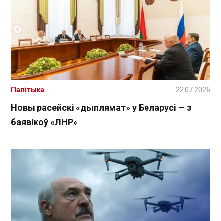
Палітыка
22.07.2026
Новы расейскі «дыплямат» у Беларусі — з
баявікоў «ЛНР»