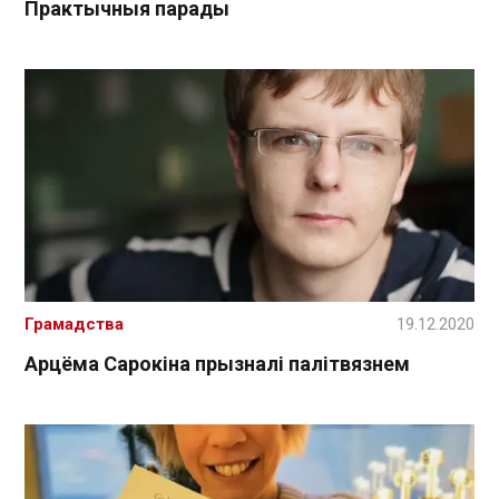
Практычныя парады
Грамадства
19.12.2020
Арцёма Сарокіна прызналі палітвязнем