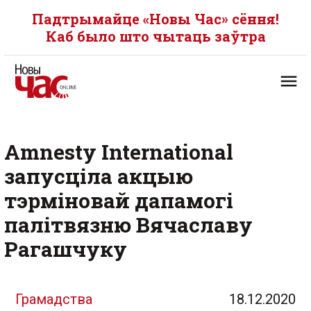
Падтрымайце «Новы Час» сёння!
Каб было што чытаць заўтра
Amnesty International
запусціла акцыю
тэрміновай дапамогі
палітвязню Вячаславу
Рагашчуку
Грамадства
18.12.2020