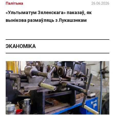
Палітыка
26.06.2026
«Ультыматум Зяленскага» паказаў, як
вынікова размаўляць з Лукашэнкам
ЭКАНОМІКА