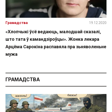
Грамадства
19.12.2020
«Хлопчыкі ўсё ведаюць, малодшай сказалі,
што тата ў камандзіроўцы». Жонка лекара
Арцёма Сарокіна распавяла пра зьняволеньне
мужа
ГРАМАДСТВА