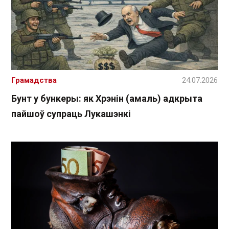
Грамадства
24.07.2026
Бунт у бункеры: як Хрэнін (амаль) адкрыта
пайшоў супраць Лукашэнкі