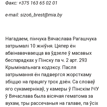
Факс: +375 163 65 02 01
e-mail:
sizo6_brest@mia.by
Нагадаем, пінчука Вячаслава Рагашчука
затрымалі 10 жніўня. Цяпер ён
абвінавачваецца ва ўдзеле ў масавых
беспарадках у Пінску па ч. 2 арт. 293
Крымінальнага кодэксу. Пасля
затрымання ён падвергся жорсткаму
збіццю на працягу трох дзён. Са словаў
яго сукамернікаў, у камеры ў Пінскім ІЧУ
ў Вячаслава была вісячая гематома за
вухам, тры рассечаныя на галаве, па ўсіх