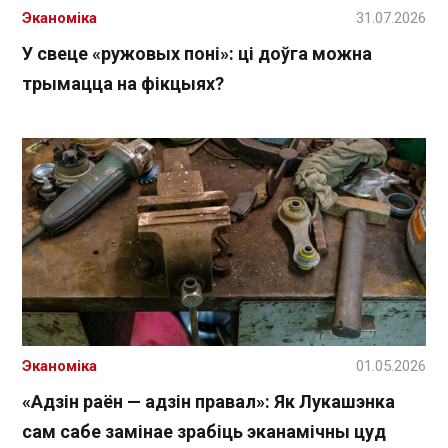
Эканоміка
31.07.2026
У свеце «ружовых поні»: ці доўга можна
трымацца на фікцыях?
Эканоміка
01.05.2026
«Адзін раён — адзін правал»: Як Лукашэнка
сам сабе замінае зрабіць эканамічны цуд