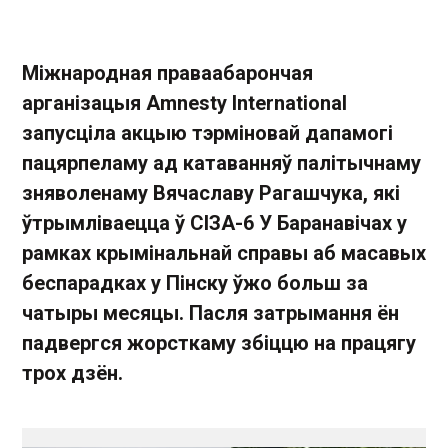
Міжнародная праваабарончая
арганізацыя Amnesty International
запусціла акцыю тэрміновай дапамогі
пацярпеламу ад катаванняў палітычнаму
зняволенаму Вячаславу Рагашчука, які
ўтрымліваецца ў СІЗА-6 У Баранавічах у
рамках крымінальнай справы аб масавых
беспарадках у Пінску ўжо больш за
чатыры месяцы. Пасля затрымання ён
падвергся жорсткаму збіццю на працягу
трох дзён.