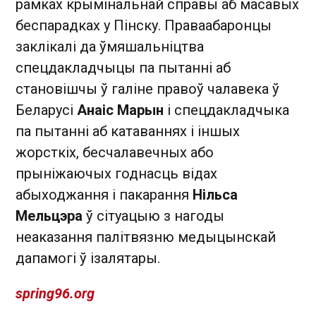
рамках крымінальнай справы аб масавых
беспарадках у Пінску. Праваабаронцы
заклікалі да ўмяшальніцтва
спецдакладчыцы па пытанні аб
становішчы ў галіне правоў чалавека ў
Беларусі
Анаіс Марын
і спецдакладчыка
па пытанні аб катаваннях і іншых
жорсткіх, бесчалавечных або
прыніжаючых годнасць відах
абыходжання і пакарання
Нільса
Мельцэра
ў сітуацыю з нагоды
неаказання палітвязню медыцынскай
дапамогі ў ізалятары.
spring96.org