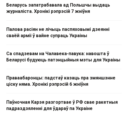
Беларусь запатрабавала ад Польшчы выдаць
журналіста. Хронікі рэпрэсій 7 жніўня
Палова расіян не лічыць паспяховымі дзеянні
сваёй арміі ў вайне супраць Украіны
Са спадзевам на Чалавека-павука: навошта ў
Беларусі будуюць патэнцыйныя мэты для Украіны
Праваабаронцы: падстаў казаць пра змяншэнне
ціску няма. Хронікі рэпрэсій 6 жніўня
Паўночная Карэя разгортвае ў РФ свае ракетныя
падраздзяленні для ўдараў па Украіне