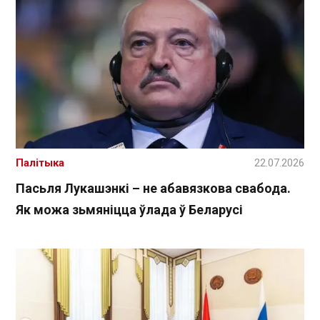
Палітыка
22.07.2026
Пасьля Лукашэнкі – не абавязкова свабода.
Як можа зьмяніцца ўлада ў Беларусі