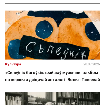
Культура
20.07.2026
«Сьпеўнік багоўкі»: выйшаў музычны альбом
на вершы з дзіцячай анталогіі Вольгі Гапеевай