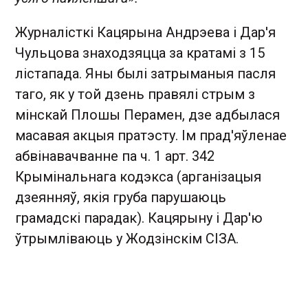
Журналісткі Кацярына Андрэева і Дар'я
Чульцова знаходзяцца за кратамі з 15
лістапада. Яны былі затрыманыя пасля
таго, як у той дзень правялі стрым з
мінскай Плошы Перамен, дзе адбылася
масавая акцыя пратэсту. Ім прад'яўленае
абвінавачванне па ч. 1 арт. 342
Крымінальнага кодэкса (арганізацыя
дзеянняў, якія груба парушаюць
грамадскі парадак). Кацярыну і Дар'ю
ўтрымліваюць у Жодзінскім СІЗА.