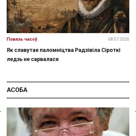
Повязь часоў
08.07.2026
Як славутае паломніцтва Радзівіла Сіроткі
ледзь не сарвалася
АСОБА
Спасылка без VPN