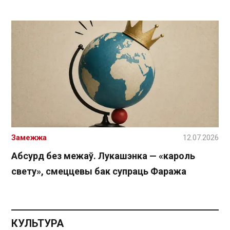
Замежжа
12.07.2026
Абсурд без межаў. Лукашэнка — «кароль
свету», смеццевы бак супраць Фаража
КУЛЬТУРА