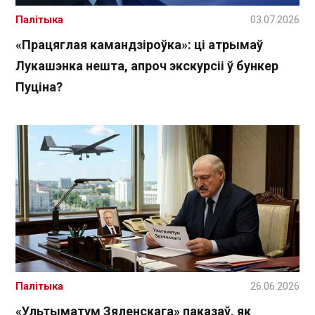
Палітыка
03.07.2026
«Працяглая камандзіроўка»: ці атрымаў
Лукашэнка нешта, апроч экскурсіі ў бункер
Пуціна?
Палітыка
26.06.2026
«Ультыматум Зяленскага» паказаў, як