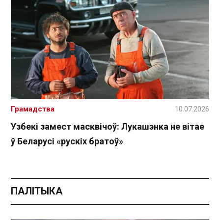
Грамадства
10.07.2026
Узбекі замест масквічоў: Лукашэнка не вітае
ў Беларусі «рускіх братоў»
ПАЛІТЫКА