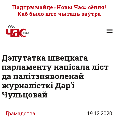
Падтрымайце «Новы Час» сёння!
Каб было што чытаць заўтра
Дэпутатка швецкага
парламенту напісала ліст
да палітзняволенай
журналісткі Дар'і
Чульцовай
Грамадства
19.12.2020