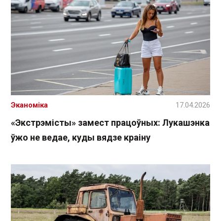
Эканоміка
17.04.2026
«Экстрэмісты» замест працоўных: Лукашэнка
ўжо не ведае, куды вядзе краіну