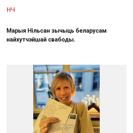
НЧ
Марыя Нільсан зычыць беларусам
найхутчэйшай свабоды.