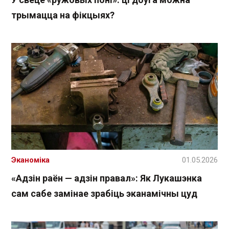
трымацца на фікцыях?
Эканоміка
01.05.2026
«Адзін раён — адзін правал»: Як Лукашэнка
сам сабе замінае зрабіць эканамічны цуд