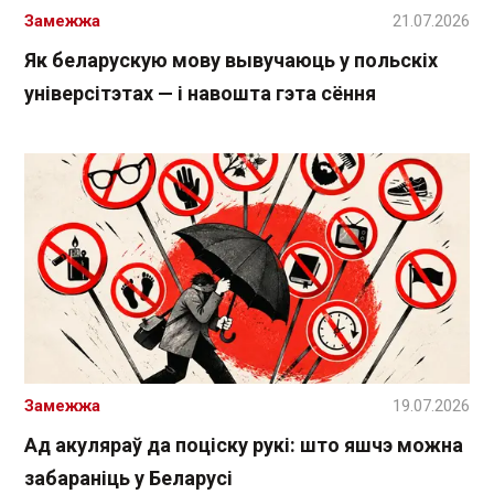
Замежжа
21.07.2026
Як беларускую мову вывучаюць у польскіх
універсітэтах — і навошта гэта сёння
Замежжа
19.07.2026
Ад акуляраў да поціску рукі: што яшчэ можна
забараніць у Беларусі