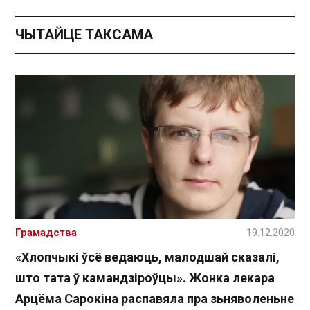
ЧЫТАЙЦЕ ТАКСАМА
Грамадства
19.12.2020
«Хлопчыкі ўсё ведаюць, малодшай сказалі,
што тата ў камандзіроўцы». Жонка лекара
Арцёма Сарокіна распавяла пра зьняволеньне