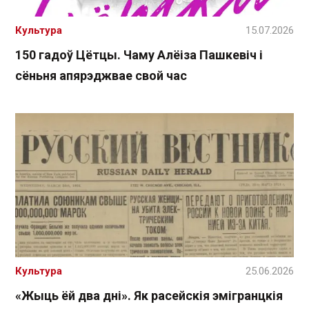
Культура
15.07.2026
150 гадоў Цётцы. Чаму Алёіза Пашкевіч і
сёньня апярэджвае свой час
Культура
25.06.2026
«Жыць ёй два дні». Як расейскія эмігранцкія