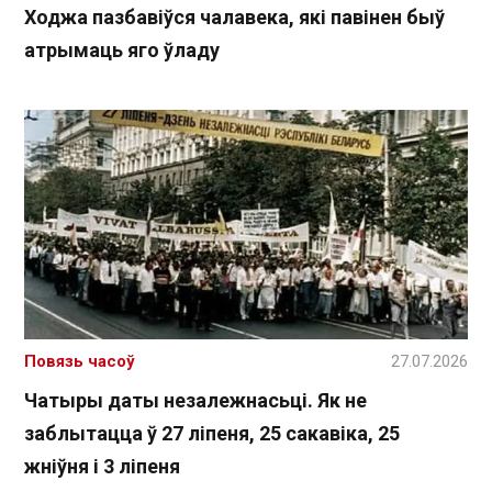
Ходжа пазбавіўся чалавека, які павінен быў
атрымаць яго ўладу
Повязь часоў
27.07.2026
Чатыры даты незалежнасьці. Як не
заблытацца ў 27 ліпеня, 25 сакавіка, 25
жніўня і 3 ліпеня