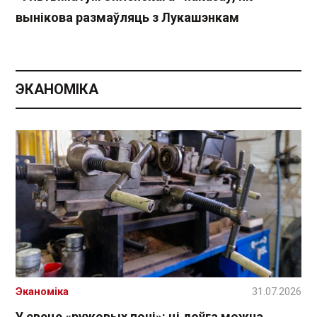
вынікова размаўляць з Лукашэнкам
ЭКАНОМІКА
Эканоміка
31.07.2026
У свеце «ружовых поні»: ці доўга можна