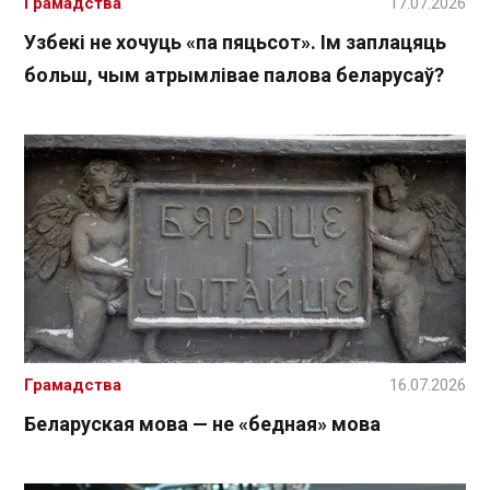
Грамадства
17.07.2026
Узбекі не хочуць «па пяцьсот». Ім заплацяць
больш, чым атрымлівае палова беларусаў?
Грамадства
16.07.2026
Беларуская мова — не «бедная» мова