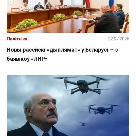
Палітыка
22.07.2026
Новы расейскі «дыплямат» у Беларусі — з
баявікоў «ЛНР»