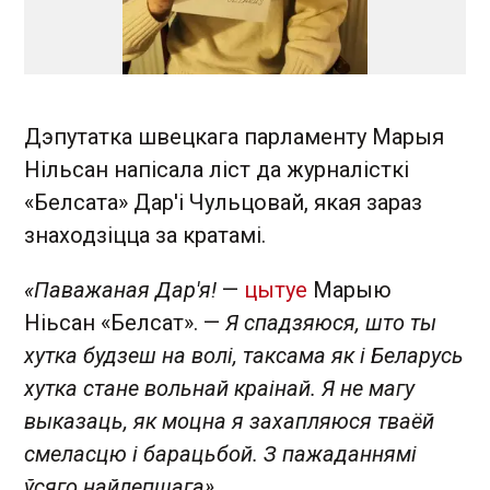
Дэпутатка швецкага парламенту Марыя
Нільсан напісала ліст да журналісткі
«Белсата» Дар'і Чульцовай , якая зараз
знаходзіцца за кратамі.
«Паважаная Дар'я!
—
цытуе
Марыю
Ніьсан «Белсат». —
Я спадзяюся, што ты
хутка будзеш на волі, таксама як і Беларусь
хутка стане вольнай краінай. Я не магу
выказаць, як моцна я захапляюся тваёй
смеласцю і барацьбой. З пажаданнямі
ўсяго найлепшага».