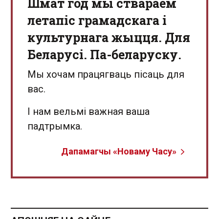
Шмат год мы ствараем
летапіс грамадскага і
культурнага жыцця. Для
Беларусі. Па-беларуску.
Мы хочам працягваць пісаць для
вас.
І нам вельмі важная ваша
падтрымка.
Дапамагчы «Новаму Часу»