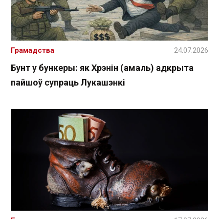
Грамадства
24.07.2026
Бунт у бункеры: як Хрэнін (амаль) адкрыта
пайшоў супраць Лукашэнкі