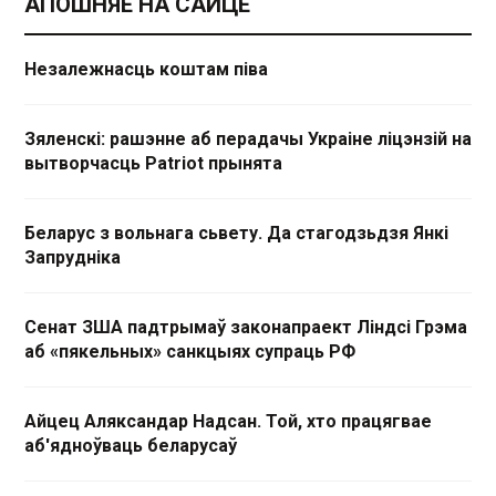
АПОШНЯЕ НА САЙЦЕ
Незалежнасць коштам піва
Зяленскі: рашэнне аб перадачы Украіне ліцэнзій на
вытворчасць Patriot прынята
Беларус з вольнага сьвету. Да стагодзьдзя Янкі
Запрудніка
Сенат ЗША падтрымаў законапраект Ліндсі Грэма
аб «пякельных» санкцыях супраць РФ
Айцец Аляксандар Надсан. Той, хто працягвае
аб'ядноўваць беларусаў