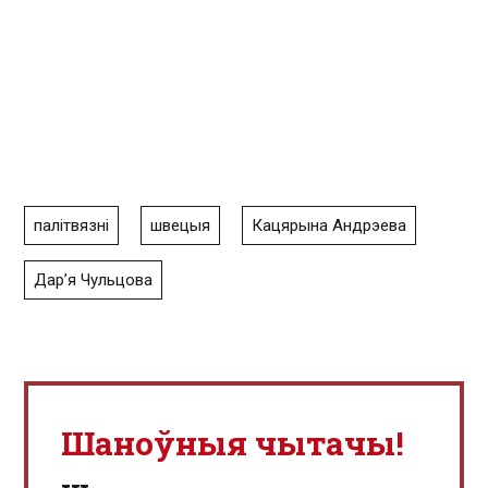
палітвязні
швецыя
Кацярына Андрэева
Дар’я Чульцова
Шаноўныя чытачы!