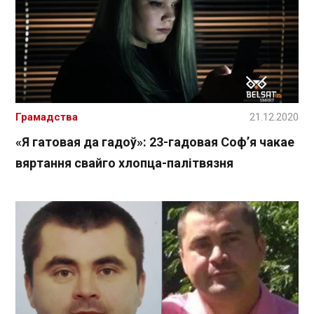
Грамадства
21.12.2020
«Я гатовая да гадоў»: 23-гадовая Соф’я чакае
вяртання свайго хлопца-палітвязня