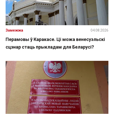
Замежжа
04.08.2026
Перамовы ў Каракасе. Ці можа венесуэльскі
сцэнар стаць прыкладам для Беларусі?