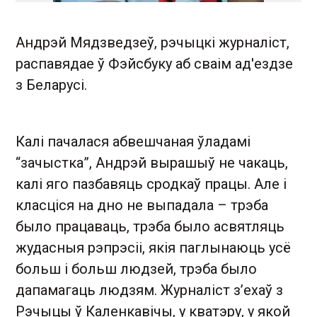
Андрэй Мядзведзеў, рэчыцкі журналіст,
распавядае ў Фэйсбуку аб сваім ад'ездзе
з Беларусі.
Калі пачалася абвешчаная ўладамі
“зачыстка”, Андрэй вырашыў не чакаць,
калі яго пазбавяць сродкаў працы. Але і
класціся на дно не выпадала – трэба
было працаваць, трэба было асвятляць
жудасныя рэпрэсіі, якія паглынаюць усё
больш і больш людзей, трэба было
дапамагаць людзям. Журналіст з’ехаў з
Рэчыцы ў Каленкавічы, у кватэру, у якой