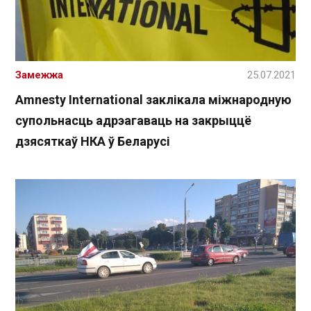
Замежжа
25.07.2021
Amnesty International заклікала міжнародную
супольнасць адрэагаваць на закрыццё
дзясяткаў НКА ў Беларусі