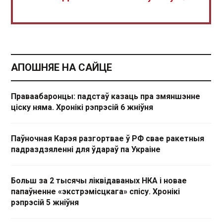
АПОШНЯЕ НА САЙЦЕ
Праваабаронцы: падстаў казаць пра змяншэнне
ціску няма. Хронікі рэпрэсій 6 жніўня
Паўночная Карэя разгортвае ў РФ свае ракетныя
падраздзяленні для ўдараў па Украіне
Больш за 2 тысячы ліквідаваных НКА і новае
папаўненне «экстрэмісцкага» спісу. Хронікі
рэпрэсій 5 жніўня