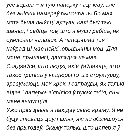
усе ведалі – я тую паперку падпісаў, але
без аніякіх намераў выконваць! Бо мая
мэта была выйсці адтуль, калі быў такі
шанец, і рабіць тое, што я мушу рабіць, як
сумленны чалавек. А паперчына тая
наўрад ці мае нейкі юрыдычны моц. Для
мяне, прынамсі, дакладна не мае.
Спадзяўся, што людзі, якія ўяўляюць, што
такое трапіць у кіпцюры гэтых структураў,
зразумеюць мой крок. І сапраўды, як толькі
відэа і паперка з’явіліся ў руках гэб’я, яны
мяне выпусцілі.
Ужо праз дзень я пакідаў сваю краіну. Я не
буду апісваць доўгі шлях, які не абыйшоўся
без прыгодаў. Скажу толькі, што цяпер я ў