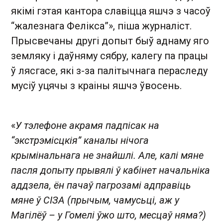
якімі гэтая кантора славіцца яшчэ з часоў
“жалезнага Фелікса”», піша журналіст.
Прысвечаны другі допыт быў аднаму яго
земляку і даўняму сябру, калегу па працы
ў лясгасе, які з-за палітычнага пераследу
мусіў уцячы з краіны яшчэ ўвосень.
«
У тэлефоне акрамя падпісак на
“экстрэмісцкія” каналы нічога
крымінальнага не знайшлі. Але, калі мяне
пасля допыту прывялі ў кабінет начальніка
аддзела, ён пачаў пагрозамі адправіць
мяне ў СІЗА (прычым, чамусьці, аж у
Магілёў – у Гомелі ўжо што, месцаў няма?)