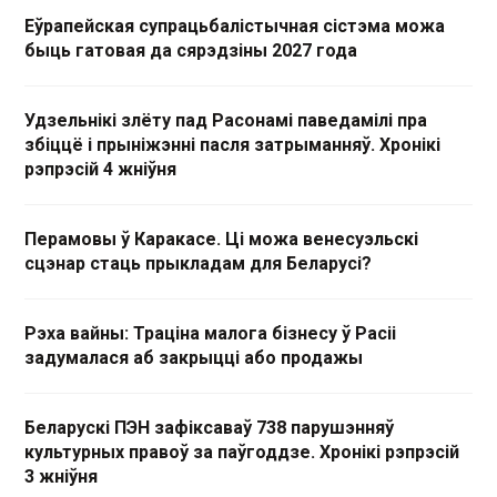
Еўрапейская супрацьбалістычная сістэма можа
быць гатовая да сярэдзіны 2027 года
Удзельнікі злёту пад Расонамі паведамілі пра
збіццё і прыніжэнні пасля затрыманняў. Хронікі
рэпрэсій 4 жніўня
Перамовы ў Каракасе. Ці можа венесуэльскі
сцэнар стаць прыкладам для Беларусі?
Рэха вайны: Траціна малога бізнесу ў Расіі
задумалася аб закрыцці або продажы
Беларускі ПЭН зафіксаваў 738 парушэнняў
культурных правоў за паўгоддзе. Хронікі рэпрэсій
3 жніўня