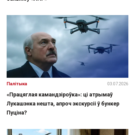
Палітыка
03.07.2026
«Працяглая камандзіроўка»: ці атрымаў
Лукашэнка нешта, апроч экскурсіі ў бункер
Пуціна?