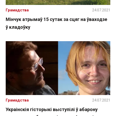
Грамадства
24.07.2021
Мінчук атрымаў 15 сутак за сцяг на ўваходзе
ў кладоўку
Грамадства
24.07.2021
Украінскія гісторыкі выступілі ў абарону