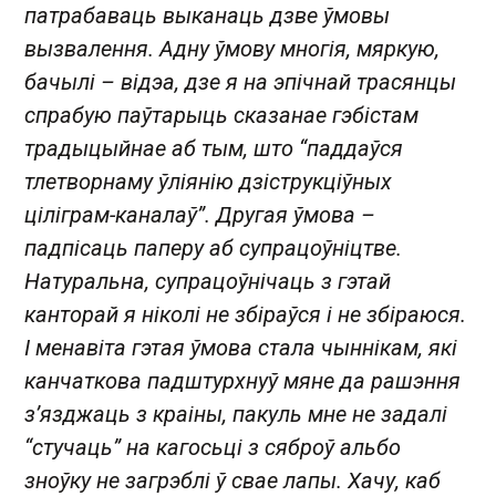
патрабаваць выканаць дзве ўмовы
вызвалення. Адну ўмову многія, мяркую,
бачылі – відэа, дзе я на эпічнай трасянцы
спрабую паўтарыць сказанае гэбістам
традыцыйнае аб тым, што “паддаўся
тлетворнаму ўліянію дзіструкціўных
ціліграм-каналаў”. Другая ўмова –
падпісаць паперу аб супрацоўніцтве.
Натуральна, супрацоўнічаць з гэтай
канторай я ніколі не збіраўся і не збіраюся.
І менавіта гэтая ўмова стала чыннікам, які
канчаткова падштурхнуў мяне да рашэння
з’язджаць з краіны, пакуль мне не задалі
“стучаць” на кагосьці з сяброў альбо
зноўку не загрэблі ў свае лапы. Хачу, каб