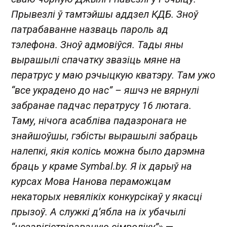
Прывезлі ў тамтэйшы аддзел КДБ. Зноў
патрабаванне назваць пароль ад
тэлефона. Зноў адмовіўся. Тады яны
вырашылі спачатку звазіць мяне на
ператрус у маю рэчыцкую кватэру. Там ужо
“все украдено до нас” – яшчэ не вярнулі
забранае падчас ператрусу 16 лютага.
Таму, нічога асабліва падазронага не
знайшоўшы, гэбісты вырашылі забраць
налепкі, якія колісь можна было дарэмна
браць у краме Symbal.by. Я іх дарыў на
курсах Мова Нанова пераможцам
некаторых невялікіх конкурсікаў у якасці
прызоў. А служкі д’ябла на іх убачылі