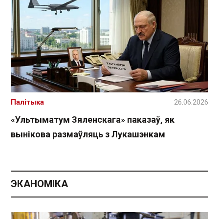
Палітыка
26.06.2026
«Ультыматум Зяленскага» паказаў, як
вынікова размаўляць з Лукашэнкам
ЭКАНОМІКА