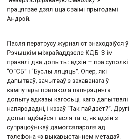
“незарігістріраваную сімволіку”
» —
працягвае дзяліцца сваімі прыгодамі
Андрэй.
Пасля ператрусу журналіст знаходзіўся ў
Рэчыцкім міжрайаддзеле КДБ. З ім
правялі два допыты: адзін – пра суполкі
“ОГСБ” і “Буслы ляцяць”. Опер, які
дапытваў, зачытваў з захаванага ў
кампутары пратакола папярэдняга
допыту адказы кагосьці, каго дапытвалі
напярэдадні, і казаў “Так пайдзёт?”. Другі
допыт адбыўся пасля таго, як адзін з
супрацоўнікаў дамогсяпароля ад
тэлефона «з выкарыстаннем метадаў,