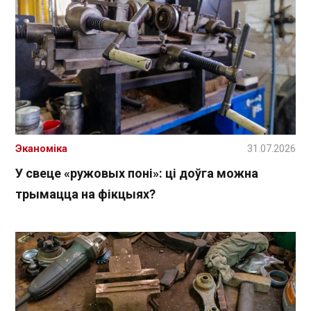
Эканоміка
31.07.2026
У свеце «ружовых поні»: ці доўга можна
трымацца на фікцыях?