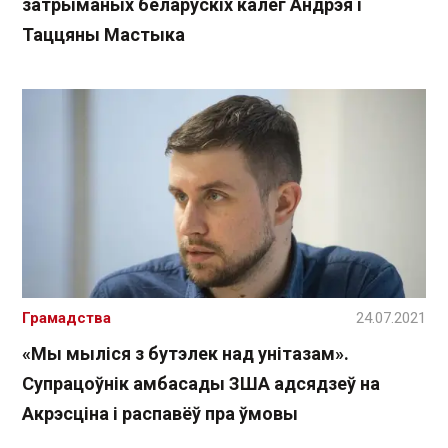
затрыманых беларускіх калег Андрэя і
Таццяны Мастыка
Грамадства
24.07.2021
«Мы мыліся з бутэлек над унітазам».
Супрацоўнік амбасады ЗША адсядзеў на
Акрэсціна і распавёў пра ўмовы