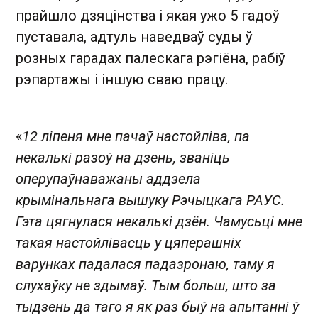
прайшло дзяцінства і якая ужо 5 гадоў
пуставала, адтуль наведваў суды ў
розных гарадах палескага рэгіёна, рабіў
рэпартажы і іншую сваю працу.
«
12 ліпеня мне пачаў настойліва, па
некалькі разоў на дзень, званіць
оперупаўнаважаны аддзела
крымінальнага вышуку Рэчыцкага РАУС.
Гэта цягнулася некалькі дзён. Чамусьці мне
такая настойлівасць у цяперашніх
варунках падалася падазронаю, таму я
слухаўку не здымаў. Тым больш, што за
тыдзень да таго я як раз быў на апытанні ў