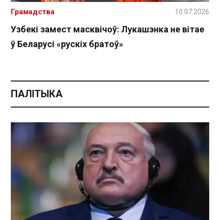
Грамадства
10.07.2026
Узбекі замест масквічоў: Лукашэнка не вітае
ў Беларусі «рускіх братоў»
ПАЛІТЫКА