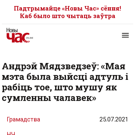
Падтрымайце «Новы Час» сёння!
Каб было што чытаць заўтра
Андрэй Мядзведзеў: «Мая
мэта была выйсці адтуль і
рабіць тое, што мушу як
сумленны чалавек»
Грамадства
25.07.2021
НЧ