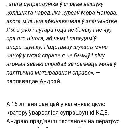
гэтага супрацоўніка ў справе вышуку
колішняга наведніка курсаў Мова Нанова,
якога міліцыя абвінавачвае ў злачынстве.
Я яго ўжо паўтара года не бачыў і не чуў
пра яго нічога, аб чым і паведаміў
аператыўніку. Падставаў шукаць мяне
наноў у гэтай справе я не бачыў і лічу
ягоныя званкі спробай затрымаць мяне ў
палітычна матываванай справе
», —
распавядае Андрэй.
А 16 ліпеня раніцай у каленкавіцкую
кватэру ўварваліся супрацоўнікі КДБ.
Андрэю прад’явілі пастанову на ператрус