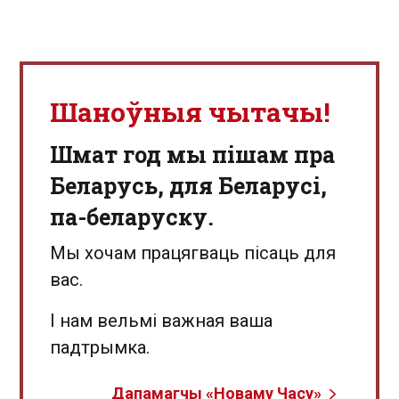
Шаноўныя чытачы!
Шмат год мы пішам пра
Беларусь, для Беларусі,
па-беларуску.
Мы хочам працягваць пісаць для
вас.
І нам вельмі важная ваша
падтрымка.
Дапамагчы «Новаму Часу»