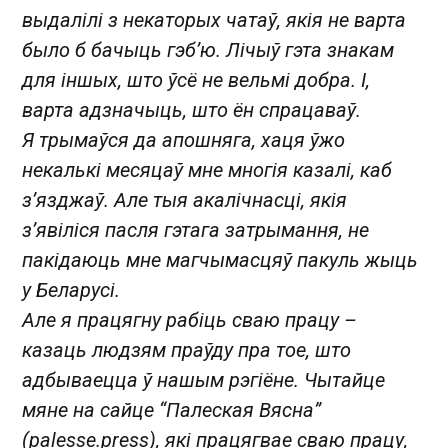
выдалілі з некаторых чатаў, якія не варта
было б бачыць гэб’ю. Лічыў гэта знакам
для іншых, што ўсё не вельмі добра. І,
варта адзначыць, што ён спрацаваў.
Я трымаўся да апошняга, хаця ўжо
некалькі месяцаў мне многія казалі, каб
з’язджаў. Але тыя акалічнасці, якія
з’явіліся пасля гэтага затрымання, не
пакідаюць мне магчымасцяў пакуль жыць
у Беларусі.
Але я працягну рабіць сваю працу –
казаць людзям праўду пра тое, што
адбываецца ў нашым рэгіёне. Чытайце
мяне на сайце “Палеская Вясна”
(palesse.press), які працягвае сваю працу,