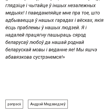
глядзіце і чытайце ў іншых незалежных
медыях! І паведамляйце мне пра тое, што
адбываецца ў нашых гарадах і вёсках, якія
ёсць праблемы ў нашых людзей. Я і
надалей працягну пашыраць сярод
беларусаў любоў да нашай роднай
беларускай мовы і веданне яе! Мы яшчэ
абавязкова сустрэнемся!
»
рэпрэсіі
Андрэй Мядзведзеў