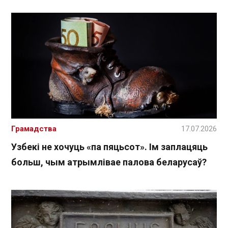
Грамадства
17.07.2026
Узбекі не хочуць «па пяцьсот». Ім заплацяць
больш, чым атрымлівае палова беларусаў?