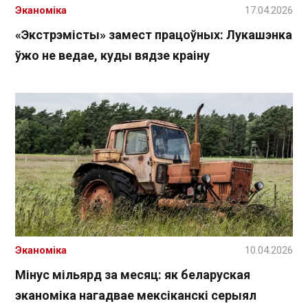
Эканоміка
17.04.2026
«Экстрэмісты» замест працоўных: Лукашэнка
ўжо не ведае, куды вядзе краіну
Эканоміка
10.04.2026
Мінус мільярд за месяц: як беларуская
эканоміка нагадвае мексіканскі серыял