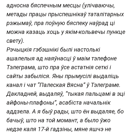
адносна бяспечным месцы (улічваючы,
метады працы прыспешнікаў таталітарных
рэжымаў, пра поўную бяспеку наўрад ці
можна казаць хоць у якім-кольвечы пункце
свету).
Рэчыцкія гэбэшнікі былі настолькі
ашалелыя ад наяўнасці ў маім тэлефоне
Тэлеграма, што пра ўсе астатнія сеткі і
сайты забыліся. Яны прымусілі выдаліць
канал і чат “Палеская Вясна” ў Тэлеграме.
Дакладней, выдаляў, “тыкая пальцамі в эці
айфоны-плафоны”, асабіста начальнік
аддзела. А я быў рады, што ён выдаляе, бо
бачыў, што на той момант, а было ўжо
недзе каля 17-й гадзіны, мяне яшчэ не