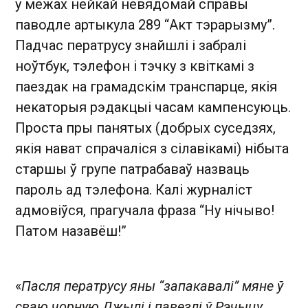
у межах нейкай невядомай справы
паводле артыкула 289 “Акт тэрарызму”.
Падчас ператрусу знайшлі і забралі
ноўтбук, тэлефон і тэчку з квіткамі з
паездак на грамадскім транспарце, якія
некаторыя рэдакцыі часам кампенсуюць.
Проста пры панятых (добрых суседзях,
якія нават спрачаліся з сілавікамі) нібыта
старшы ў групе патрабаваў назваць
пароль ад тэлефона. Калі журналіст
адмовіўся, прагучала фраза “Ну нічыво!
Патом назавёш!”
«
Пасля ператрусу яны “запакавалі” мяне ў
сваю чорную Джылі і павезлі ў Рэчыцу.