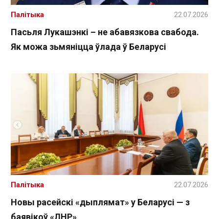
Палітыка
22.07.2026
Пасьля Лукашэнкі – не абавязкова свабода.
Як можа зьмяніцца ўлада ў Беларусі
Палітыка
22.07.2026
Новы расейскі «дыплямат» у Беларусі — з
баявікоў «ЛНР»