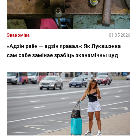
Эканоміка
01.05.2026
«Адзін раён — адзін правал»: Як Лукашэнка
сам сабе замінае зрабіць эканамічны цуд