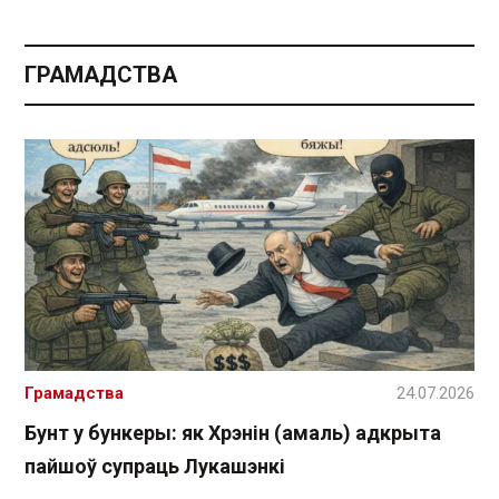
ГРАМАДСТВА
Грамадства
24.07.2026
Бунт у бункеры: як Хрэнін (амаль) адкрыта
пайшоў супраць Лукашэнкі