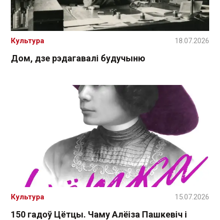
Культура
18.07.2026
Дом, дзе рэдагавалі будучыню
Культура
15.07.2026
150 гадоў Цётцы. Чаму Алёіза Пашкевіч і