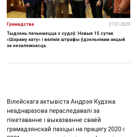
Грамадства
27.01.2020
Тыдзень пачынаецца з судоў: Новыя 15 сутак
«Шэраму кату» і вялікія штрафы ўдзельнікам акцый
за незалежнасць
Вілейскага актывіста Андрэя Кудзіка
неаднаразова пераследавалі за
пікетаванне і выказванне сваёй
грамадзянскай пазіцыі на працягу 2020 і