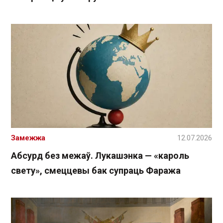
Замежжа
12.07.2026
Абсурд без межаў. Лукашэнка — «кароль
свету», смеццевы бак супраць Фаража