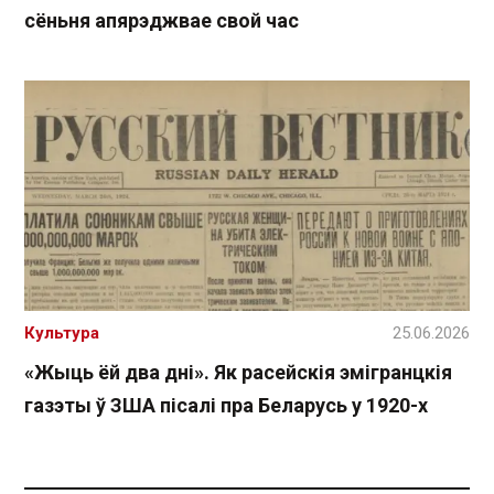
сёньня апярэджвае свой час
Культура
25.06.2026
«Жыць ёй два дні». Як расейскія эмігранцкія
газэты ў ЗША пісалі пра Беларусь у 1920-х