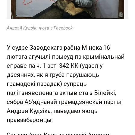
Андрэй Кудзік. Фота з Facebook
У судзе Заводскага раёна Мінска 16
лютага агучылі прысуд па крымінальнай
справе па ч. 1 арт. 342 КК (удзел у
дзеяннях, якія груба парушаюць
грамадскі парадак) супраць
палітзняволенага актывіста з Вілейкі,
сябра Аб'яднанай грамадзянскай партыі
Андрэя Кудзіка, паведамляюць
праваабаронцы.
Суддзя Алег Каляда асудзіў Андрэя