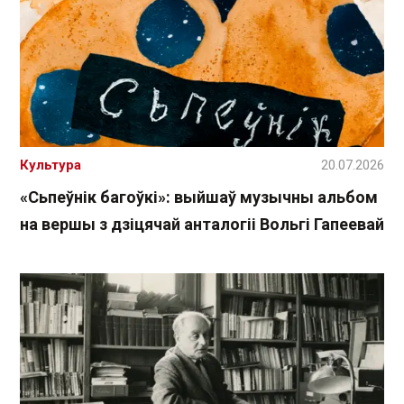
Культура
20.07.2026
«Сьпеўнік багоўкі»: выйшаў музычны альбом
на вершы з дзіцячай анталогіі Вольгі Гапеевай