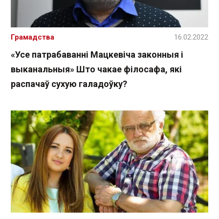
Грамадства
16.02.2022
«Усе патрабаванні Мацкевіча законныя і
выканальныя» Што чакае філосафа, які
распачаў сухую галадоўку?