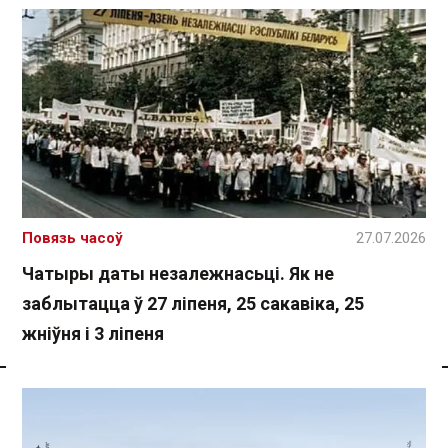
Повязь часоў
27.07.2026
Чатыры даты незалежнасьці. Як не
заблытацца ў 27 ліпеня, 25 сакавіка, 25
жніўня і 3 ліпеня
Спасылка без VPN