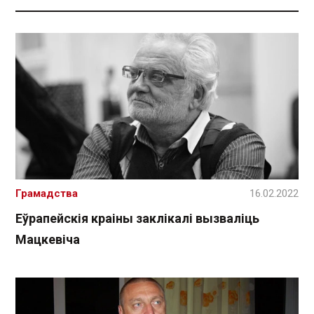
Грамадства
16.02.2022
Еўрапейскія краіны заклікалі вызваліць
Мацкевіча