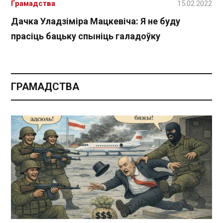
Грамадства
15.02.2022
Дачка Уладзіміра Мацкевіча: Я не буду
прасіць бацьку спыніць галадоўку
ГРАМАДСТВА