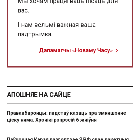
Мы хочам працягваць пісаць для
вас.
І нам вельмі важная ваша
падтрымка.
Дапамагчы «Новаму Часу»
АПОШНЯЕ НА САЙЦЕ
Праваабаронцы: падстаў казаць пра змяншэнне
ціску няма. Хронікі рэпрэсій 6 жніўня
Паўночная Карэя разгортвае ў РФ свае ракетныя