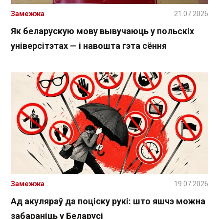
Замежжа
21.07.2026
Як беларускую мову вывучаюць у польскіх
універсітэтах — і навошта гэта сёння
Замежжа
19.07.2026
Ад акуляраў да поціску рукі: што яшчэ можна
забараніць у Беларусі