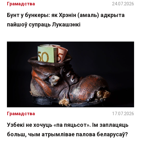
Грамадства
24.07.2026
Бунт у бункеры: як Хрэнін (амаль) адкрыта
пайшоў супраць Лукашэнкі
Грамадства
17.07.2026
Узбекі не хочуць «па пяцьсот». Ім заплацяць
больш, чым атрымлівае палова беларусаў?