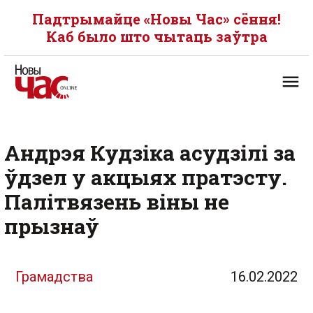
Падтрымайце «Новы Час» сёння!
Каб было што чытаць заўтра
Андрэя Кудзіка асудзілі за
ўдзел у акцыях пратэсту.
Палітвязень віны не
прызнаў
Грамадства
16.02.2022