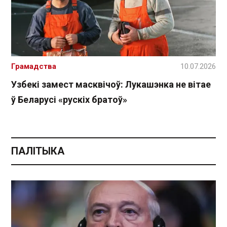
Грамадства
10.07.2026
Узбекі замест масквічоў: Лукашэнка не вітае
ў Беларусі «рускіх братоў»
ПАЛІТЫКА