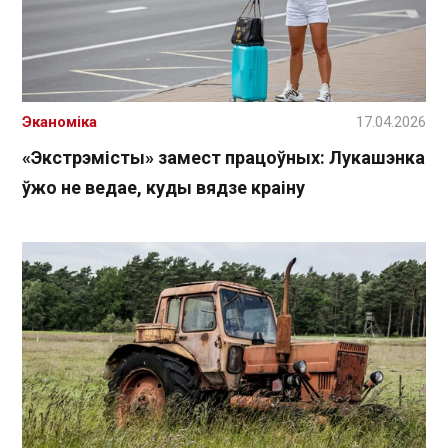
Эканоміка
17.04.2026
«Экстрэмісты» замест працоўных: Лукашэнка
ўжо не ведае, куды вядзе краіну