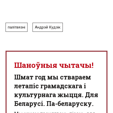
палітвязні
Андрэй Кудзік
Шаноўныя чытачы!
Шмат год мы ствараем
летапіс грамадскага і
культурнага жыцця. Для
Беларусі. Па-беларуску.