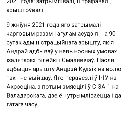
2021 года: затрымлівалі, штрафавалі,
арыштоўвалі.
9 жніўня 2021 года яго затрымалі
чарговым разам і агулам асудзілі на 90
сутак адміністрацыйнага арышту, якія
Андрэй адбываў у невыносных умовах
ізалятарах Вілейкі і Смалявічаў. Пасля
адбыцця арышту Андрэй Кудзік на волю
так і не выйшаў. Яго перавезлі ў ІЧУ на
Акрэсціна, а потым змясцілі ў СІЗА-1 на
Валадарскага, дзе ён утрымліваецца і да
гэтага часу.