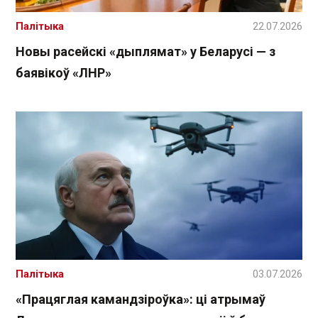
Палітыка
22.07.2026
Новы расейскі «дыплямат» у Беларусі — з
баявікоў «ЛНР»
Палітыка
03.07.2026
«Працяглая камандзіроўка»: ці атрымаў