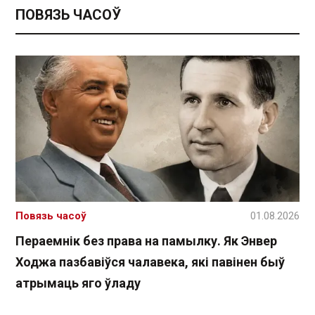
ПОВЯЗЬ ЧАСОЎ
Повязь часоў
01.08.2026
Пераемнік без права на памылку. Як Энвер
Ходжа пазбавіўся чалавека, які павінен быў
атрымаць яго ўладу