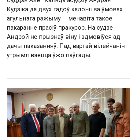
Кудзіка да двух гадоў калоніі ва ўмовах
агульнага рэжыму — менавіта такое
пакаранне прасіў пракурор. На судзе
Андрэй не прызнаў віну і адмовіўся ад
дачы паказанняў. Пад вартай вілейчанін
утрымліваецца ўжо паўгады.