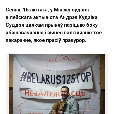
Сёння, 16 лютага, у Мінску судзілі
вілейскага актывіста Андрэя Кудзіка.
Суддзя цалкам прыняў пазіцыю боку
абвінавачвання і вынес палітвязню тое
пакаранне, якое прасіў пракурор.