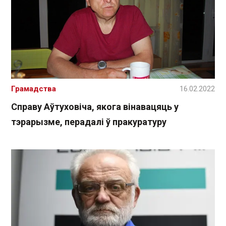
Грамадства
16.02.2022
Справу Аўтуховіча, якога вінавацяць у
тэрарызме, перадалі ў пракуратуру