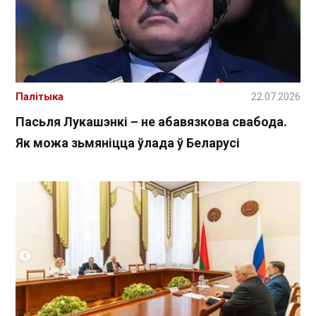
Палітыка
22.07.2026
Пасьля Лукашэнкі – не абавязкова свабода.
Як можа зьмяніцца ўлада ў Беларусі