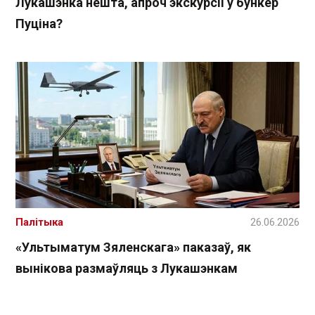
Лукашэнка нешта, апроч экскурсіі ў бункер
Пуціна?
Палітыка
26.06.2026
«Ультыматум Зяленскага» паказаў, як
вынікова размаўляць з Лукашэнкам