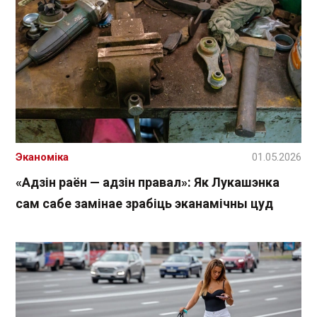
Эканоміка
01.05.2026
«Адзін раён — адзін правал»: Як Лукашэнка
сам сабе замінае зрабіць эканамічны цуд