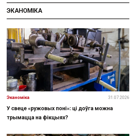
ЭКАНОМІКА
Эканоміка
31.07.2026
У свеце «ружовых поні»: ці доўга можна
трымацца на фікцыях?