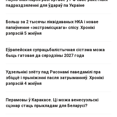
падраздзяленні для ўдараў па Украіне
Больш за 2 тысячы ліквідаваных НКА і новае
папаўненне «экстрэмісцкага» спісу. Хронікі
рэпрэсій 5 жніўня
Еўрапейская супрацьбалістычная сістэма можа
быць гатовая да сярэдзіны 2027 года
Удзельнікі злёту пад Расонамі паведамілі пра
збіццё і прыніжэнні пасля затрыманняў. Хронікі
рэпрэсій 4 жніўня
Перамовы ў Каракасе. Ці можа венесуэльскі
сцэнар стаць прыкладам для Беларусі?