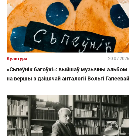
Культура
20.07.2026
«Сьпеўнік багоўкі»: выйшаў музычны альбом
на вершы з дзіцячай анталогіі Вольгі Гапеевай