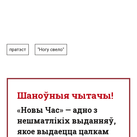
пратэст
"Ногу свело"
Шаноўныя чытачы!
«Новы Час» — адно з
нешматлікіх выданняў,
якое выдаецца цалкам