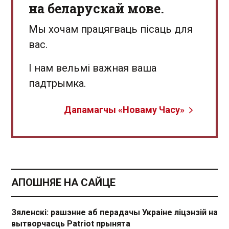
на беларускай мове.
Мы хочам працягваць пісаць для
вас.
І нам вельмі важная ваша
падтрымка.
Дапамагчы «Новаму Часу»
АПОШНЯЕ НА САЙЦЕ
Зяленскі: рашэнне аб перадачы Украіне ліцэнзій на
вытворчасць Patriot прынята