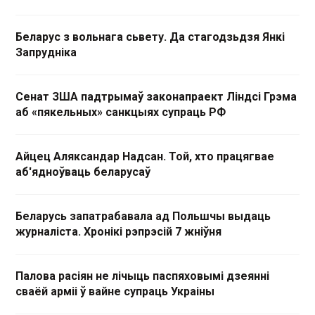
Беларус з вольнага сьвету. Да стагодзьдзя Янкі
Запрудніка
Сенат ЗША падтрымаў законапраект Ліндсі Грэма
аб «пякельных» санкцыях супраць РФ
Айцец Аляксандар Надсан. Той, хто працягвае
аб'ядноўваць беларусаў
Беларусь запатрабавала ад Польшчы выдаць
журналіста. Хронікі рэпрэсій 7 жніўня
Палова расіян не лічыць паспяховымі дзеянні
сваёй арміі ў вайне супраць Украіны