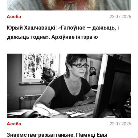
Асоба
23.07.2026
Юрый Хашчавацкі: «Галоўнае — дажыць, і
дажыць годна». Архіўнае інтэрв'ю
Асоба
23.07.2026
Знаёмства-разьвітаньне. Памяці Евы