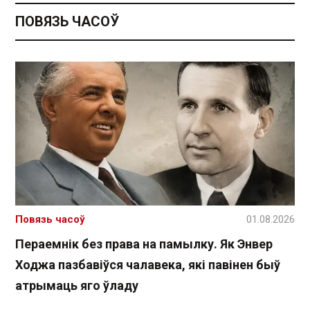
ПОВЯЗЬ ЧАСОЎ
Повязь часоў
01.08.2026
Пераемнік без права на памылку. Як Энвер
Ходжа пазбавіўся чалавека, які павінен быў
атрымаць яго ўладу