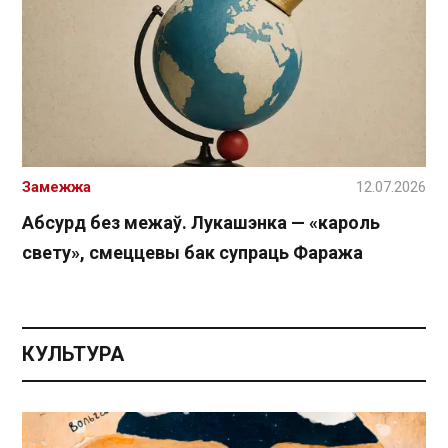
Замежжа
12.07.2026
Абсурд без межаў. Лукашэнка — «кароль
свету», смеццевы бак супраць Фаража
КУЛЬТУРА