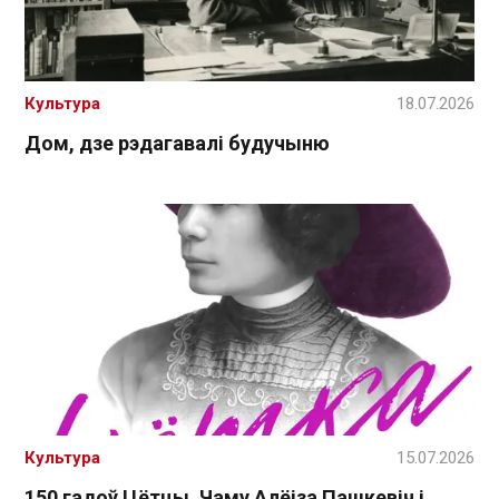
Культура
18.07.2026
Дом, дзе рэдагавалі будучыню
Культура
15.07.2026
150 гадоў Цётцы. Чаму Алёіза Пашкевіч і