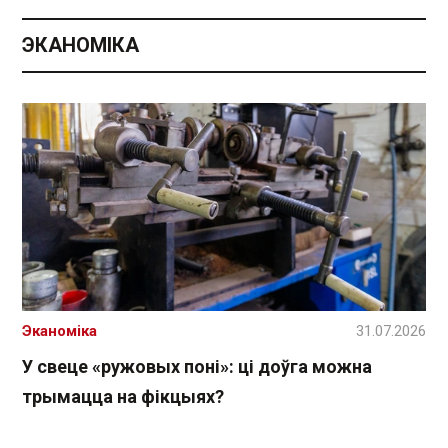
ЭКАНОМІКА
Эканоміка
31.07.2026
У свеце «ружовых поні»: ці доўга можна
трымацца на фікцыях?