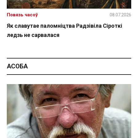
Повязь часоў
08.07.2026
Як славутае паломніцтва Радзівіла Сіроткі
ледзь не сарвалася
АСОБА