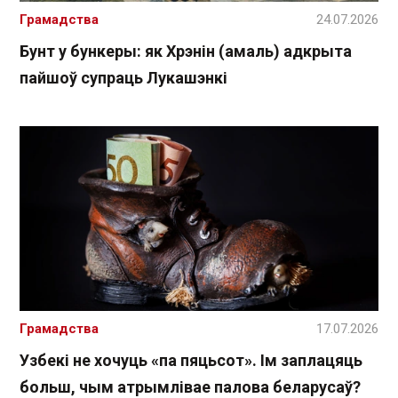
Грамадства
24.07.2026
Бунт у бункеры: як Хрэнін (амаль) адкрыта
пайшоў супраць Лукашэнкі
Грамадства
17.07.2026
Узбекі не хочуць «па пяцьсот». Ім заплацяць
больш, чым атрымлівае палова беларусаў?