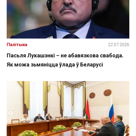
Палітыка
22.07.2026
Пасьля Лукашэнкі – не абавязкова свабода.
Як можа зьмяніцца ўлада ў Беларусі