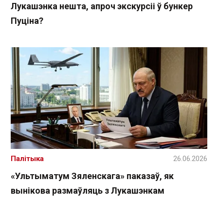
Лукашэнка нешта, апроч экскурсіі ў бункер
Пуціна?
Палітыка
26.06.2026
«Ультыматум Зяленскага» паказаў, як
вынікова размаўляць з Лукашэнкам