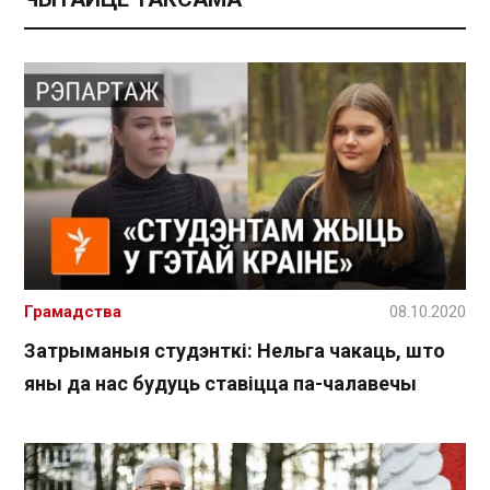
Грамадства
08.10.2020
Затрыманыя студэнткі: Нельга чакаць, што
яны да нас будуць ставіцца па-чалавечы