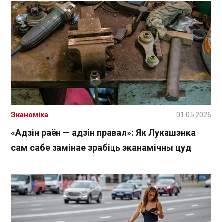
Эканоміка
01.05.2026
«Адзін раён — адзін правал»: Як Лукашэнка
сам сабе замінае зрабіць эканамічны цуд