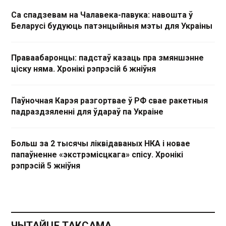
Са спадзевам на Чалавека-павука: навошта ў
Беларусі будуюць патэнцыйныя мэты для Украіны
Праваабаронцы: падстаў казаць пра змяншэнне
ціску няма. Хронікі рэпрэсій 6 жніўня
Паўночная Карэя разгортвае ў РФ свае ракетныя
падраздзяленні для ўдараў па Украіне
Больш за 2 тысячы ліквідаваных НКА і новае
папаўненне «экстрэмісцкага» спісу. Хронікі
рэпрэсій 5 жніўня
ЧЫТАЙЦЕ ТАКСАМА