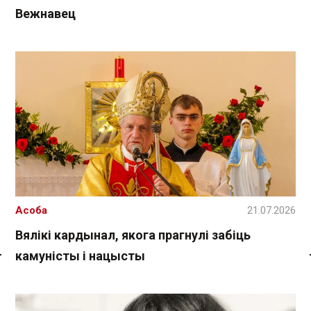
Вежнавец
Асоба
21.07.2026
Вялікі кардынал, якога прагнулі забіць
камуністы і нацысты
Спасылка без VPN