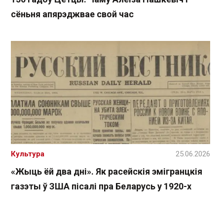
сёньня апярэджвае свой час
Культура
25.06.2026
«Жыць ёй два дні». Як расейскія эмігранцкія
газэты ў ЗША пісалі пра Беларусь у 1920-х