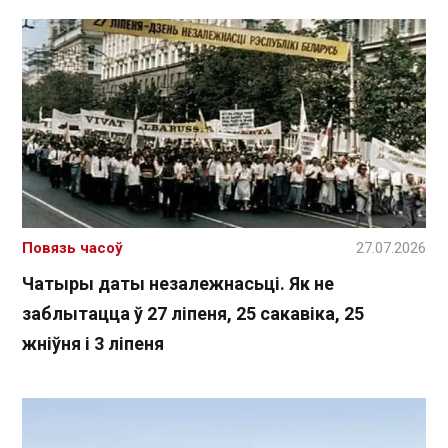
Повязь часоў
27.07.2026
Чатыры даты незалежнасьці. Як не
заблытацца ў 27 ліпеня, 25 сакавіка, 25
жніўня і 3 ліпеня