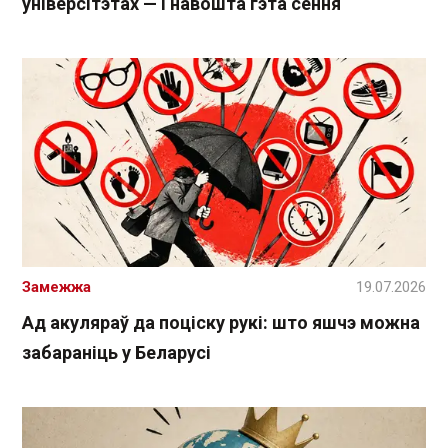
універсітэтах — і навошта гэта сёння
Замежжа
19.07.2026
Ад акуляраў да поціску рукі: што яшчэ можна
забараніць у Беларусі