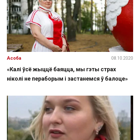
Асоба
08.10.2020
«Калі ўсё жыццё баяцца, мы гэты страх
ніколі не пераборым і застанемся ў балоце»