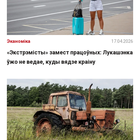
Эканоміка
17.04.2026
«Экстрэмісты» замест працоўных: Лукашэнка
ўжо не ведае, куды вядзе краіну