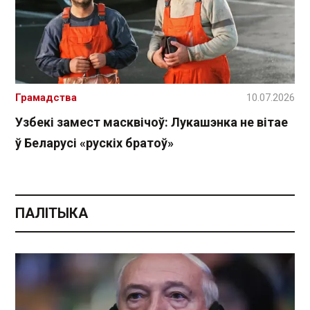
Грамадства
10.07.2026
Узбекі замест масквічоў: Лукашэнка не вітае
ў Беларусі «рускіх братоў»
ПАЛІТЫКА