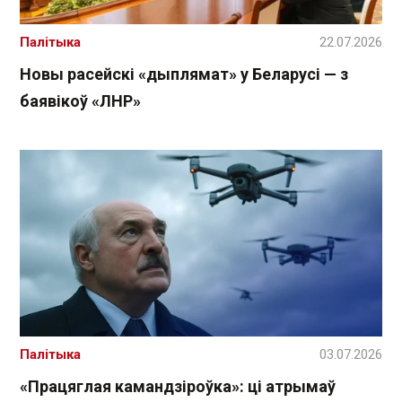
Палітыка
22.07.2026
Новы расейскі «дыплямат» у Беларусі — з
баявікоў «ЛНР»
Палітыка
03.07.2026
«Працяглая камандзіроўка»: ці атрымаў