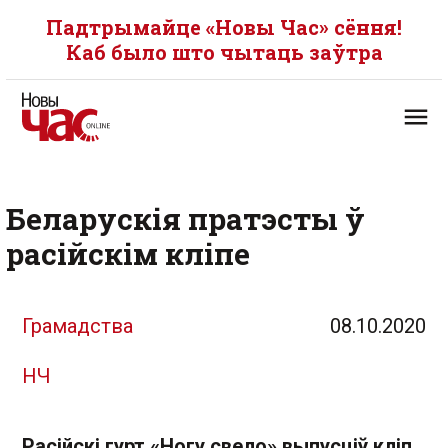
Падтрымайце «Новы Час» сёння!
Каб было што чытаць заўтра
Беларускія пратэсты ў
расійскім кліпе
Грамадства
08.10.2020
НЧ
Расійскі гурт «Ногу свело» выпусціў кліп