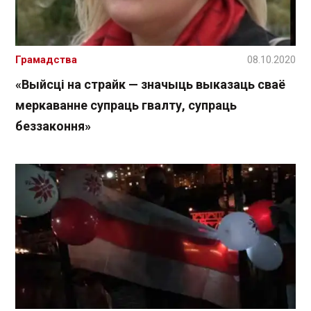
Грамадства
08.10.2020
«Выйсці на страйк — значыць выказаць сваё
меркаванне супраць гвалту, супраць
беззаконня»