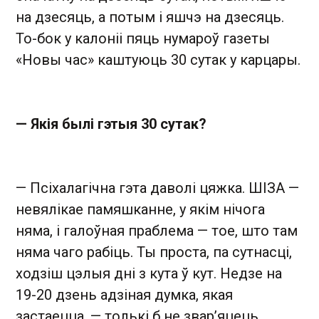
на дзесяць, а потым і яшчэ на дзесяць.
То-бок у калоніі пяць нумароў газеты
«Новы час» каштуюць 30 сутак у карцары.
— Якія былі гэтыя 30 сутак?
— Псіхалагічна гэта даволі цяжка. ШІЗА —
невялікае памяшканне, у якім нічога
няма, і галоўная праблема — тое, што там
няма чаго рабіць. Ты проста, па сутнасці,
ходзіш цэлыя дні з кута ў кут. Недзе на
19-20 дзень адзіная думка, якая
застаецца, — толькі б не звар’яцець.