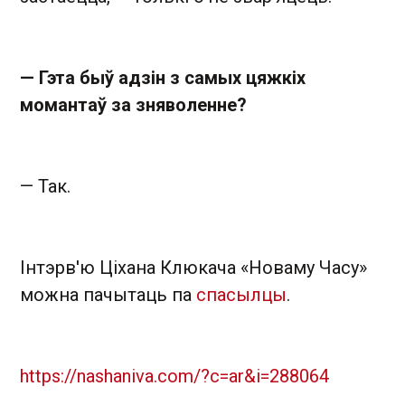
— Гэта быў адзін з самых цяжкіх
момантаў за зняволенне?
— Так.
Інтэрв'ю Ціхана Клюкача «Новаму Часу»
можна пачытаць па
спасылцы
.
https://nashaniva.com/?c=ar&i=288064