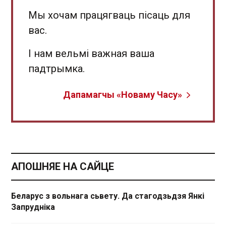
Мы хочам працягваць пісаць для
вас.
І нам вельмі важная ваша
падтрымка.
Дапамагчы «Новаму Часу»
АПОШНЯЕ НА САЙЦЕ
Беларус з вольнага сьвету. Да стагодзьдзя Янкі
Запрудніка