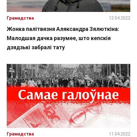
Грамадства
12.04.2022
Жонка палітвязня Аляксандра Зялюткіна:
Малодшая дачка разумее, што кепскія
дзядзькі забралі тату
Грамадства
11.04.2022