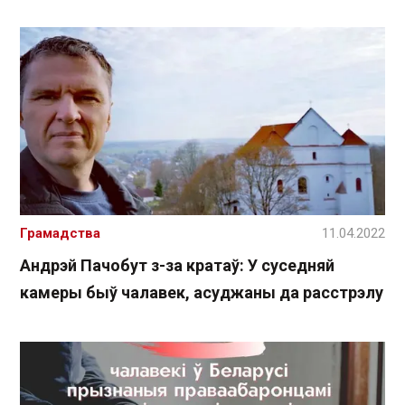
Грамадства
11.04.2022
Андрэй Пачобут з-за кратаў: У суседняй
камеры быў чалавек, асуджаны да расстрэлу