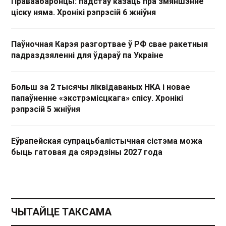
Праваабаронцы: падстаў казаць пра змяншэнне
ціску няма. Хронікі рэпрэсій 6 жніўня
Паўночная Карэя разгортвае ў РФ свае ракетныя
падраздзяленні для ўдараў па Украіне
Больш за 2 тысячы ліквідаваных НКА і новае
папаўненне «экстрэмісцкага» спісу. Хронікі
рэпрэсій 5 жніўня
Еўрапейская супрацьбалістычная сістэма можа
быць гатовая да сярэдзіны 2027 года
ЧЫТАЙЦЕ ТАКСАМА