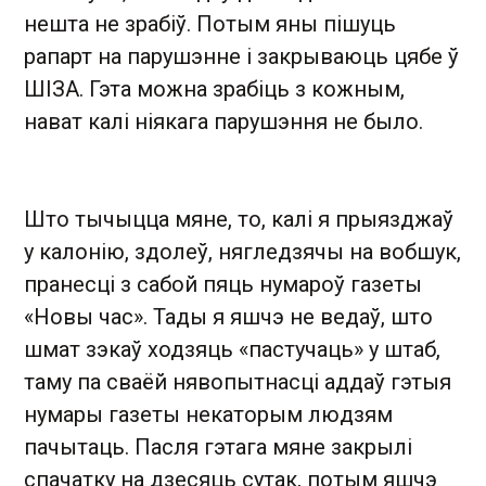
нешта не зрабіў. Потым яны пішуць
рапарт на парушэнне і закрываюць цябе ў
ШІЗА. Гэта можна зрабіць з кожным,
нават калі ніякага парушэння не было.
Што тычыцца мяне, то, калі я прыязджаў
у калонію, здолеў, нягледзячы на вобшук,
пранесці з сабой пяць нумароў газеты
«Новы час». Тады я яшчэ не ведаў, што
шмат зэкаў ходзяць «пастучаць» у штаб,
таму па сваёй нявопытнасці аддаў гэтыя
нумары газеты некаторым людзям
пачытаць. Пасля гэтага мяне закрылі
спачатку на дзесяць сутак, потым яшчэ