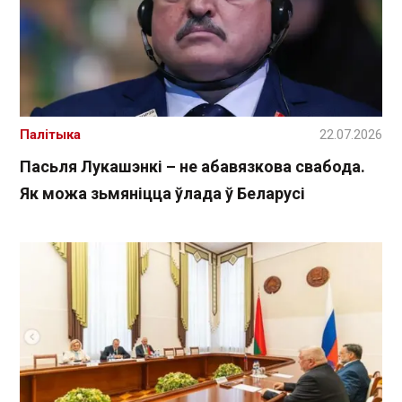
Палітыка
22.07.2026
Пасьля Лукашэнкі – не абавязкова свабода.
Як можа зьмяніцца ўлада ў Беларусі