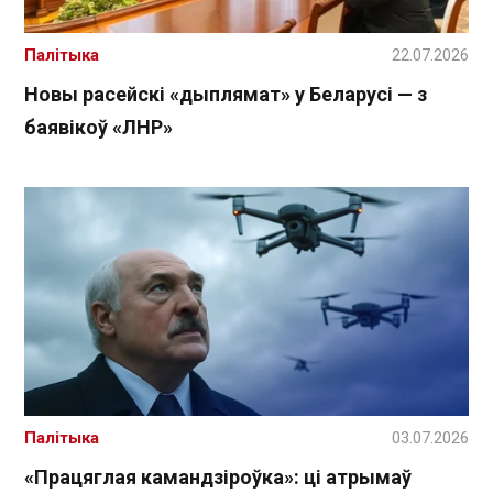
Палітыка
22.07.2026
Новы расейскі «дыплямат» у Беларусі — з
баявікоў «ЛНР»
Палітыка
03.07.2026
«Працяглая камандзіроўка»: ці атрымаў