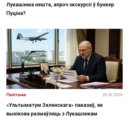
Лукашэнка нешта, апроч экскурсіі ў бункер
Пуціна?
Палітыка
26.06.2026
«Ультыматум Зяленскага» паказаў, як
вынікова размаўляць з Лукашэнкам