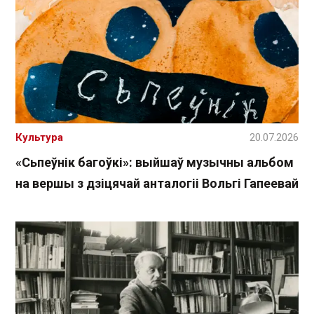
Культура
20.07.2026
«Сьпеўнік багоўкі»: выйшаў музычны альбом
на вершы з дзіцячай анталогіі Вольгі Гапеевай