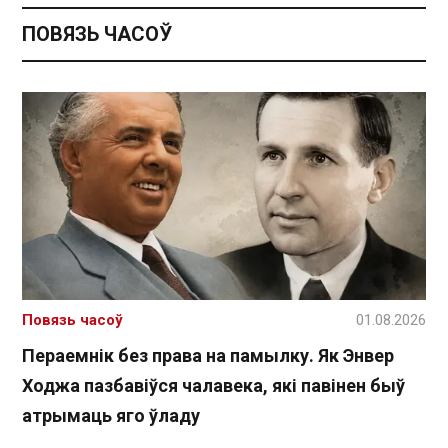
ПОВЯЗЬ ЧАСОЎ
Повязь часоў
01.08.2026
Пераемнік без права на памылку. Як Энвер
Ходжа пазбавіўся чалавека, які павінен быў
атрымаць яго ўладу