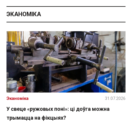
ЭКАНОМІКА
Эканоміка
31.07.2026
У свеце «ружовых поні»: ці доўга можна
трымацца на фікцыях?