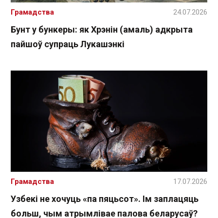
Грамадства
24.07.2026
Бунт у бункеры: як Хрэнін (амаль) адкрыта
пайшоў супраць Лукашэнкі
Грамадства
17.07.2026
Узбекі не хочуць «па пяцьсот». Ім заплацяць
больш, чым атрымлівае палова беларусаў?