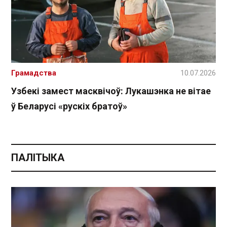
Грамадства
10.07.2026
Узбекі замест масквічоў: Лукашэнка не вітае
ў Беларусі «рускіх братоў»
ПАЛІТЫКА