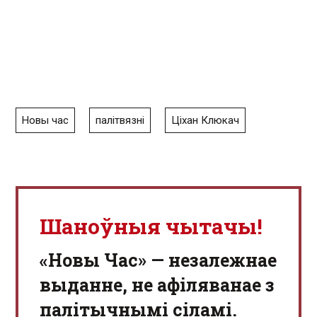
Новы час
палітвязні
Ціхан Клюкач
Шаноўныя чытачы!
«Новы Час» — незалежнае
выданне, не афіляванае з
палітычнымі сіламі.