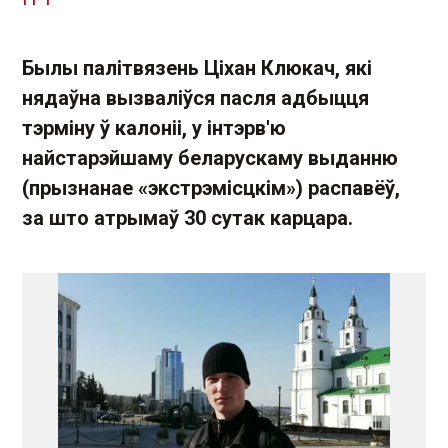
Былы палітвязень Ціхан Клюкач, які
нядаўна вызваліўся пасля адбыцця
тэрміну ў калоніі, у інтэрв'ю
найстарэйшаму беларускаму выданню
(прызнанае «экстрэмісцкім») распавёў,
за што атрымаў 30 сутак карцара.