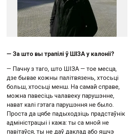
— За што вы трапілі ў ШІЗА у калоніі?
— Пачну з таго, што ШІЗА — тое месца,
дзе бывае кожны палітвязень, хтосьці
больш, хтосьці менш. На самай справе,
можна павесіць чалавеку парушэнне,
нават калі гэтага парушэння не было.
Проста да цябе падыходзіць прадстаўнік
адміністрацыі і кажа: ты са мной не
павітаўся, ты не даў даклад або яшчэ