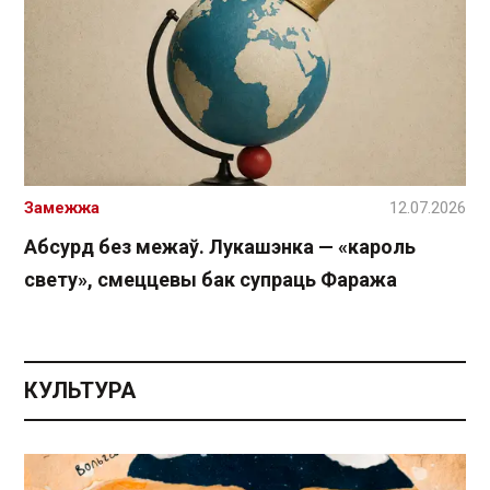
Замежжа
12.07.2026
Абсурд без межаў. Лукашэнка — «кароль
свету», смеццевы бак супраць Фаража
КУЛЬТУРА