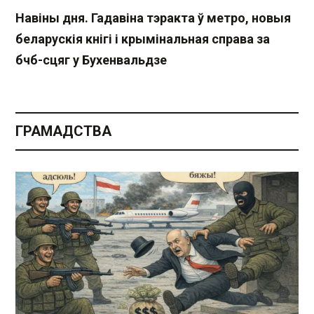
Навіны дня. Гадавіна тэракта ў метро, новыя
беларускія кнігі і крымінальная справа за
бчб-сцяг у Бухенвальдзе
ГРАМАДСТВА