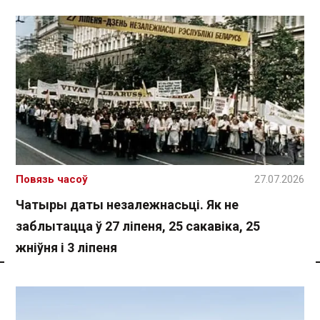
Повязь часоў
27.07.2026
Чатыры даты незалежнасьці. Як не
заблытацца ў 27 ліпеня, 25 сакавіка, 25
жніўня і 3 ліпеня
Спасылка без VPN