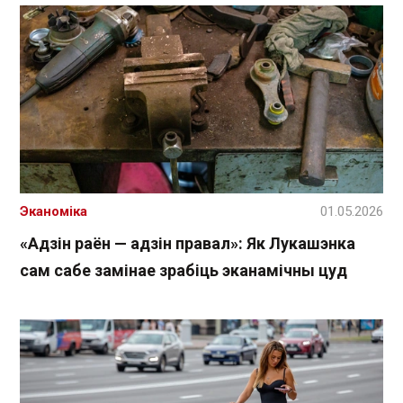
Эканоміка
01.05.2026
«Адзін раён — адзін правал»: Як Лукашэнка
сам сабе замінае зрабіць эканамічны цуд