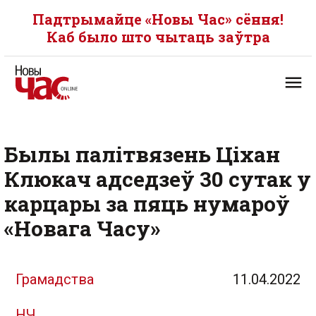
Падтрымайце «Новы Час» сёння!
Каб было што чытаць заўтра
Былы палітвязень Ціхан
Клюкач адседзеў 30 сутак у
карцары за пяць нумароў
«Новага Часу»
Грамадства
11.04.2022
НЧ