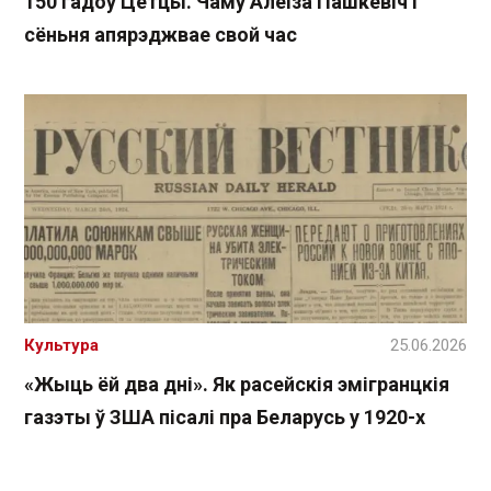
150 гадоў Цётцы. Чаму Алёіза Пашкевіч і
сёньня апярэджвае свой час
Культура
25.06.2026
«Жыць ёй два дні». Як расейскія эмігранцкія
газэты ў ЗША пісалі пра Беларусь у 1920-х