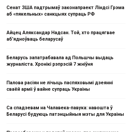
Сенат ЗША падтрымаў законапраект Ліндсі Грэма
аб «пякельных» санкцыях супраць РФ
Айцец Аляксандар Надсан. Той, хто працягвае
аб'ядноўваць беларусаў
Беларусь запатрабавала ад Польшчы выдаць
журналіста. Хронікі рэпрэсій 7 жніўня
Палова расіян не лічыць паспяховымі дзеянні
сваёй арміі ў вайне супраць Украіны
Са спадзевам на Чалавека-павука: навошта ў
Беларусі будуюць патэнцыйныя мэты для Украіны