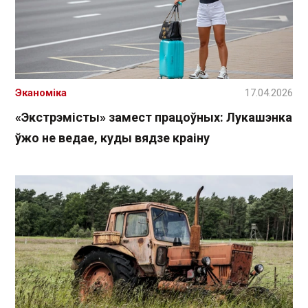
Эканоміка
17.04.2026
«Экстрэмісты» замест працоўных: Лукашэнка
ўжо не ведае, куды вядзе краіну