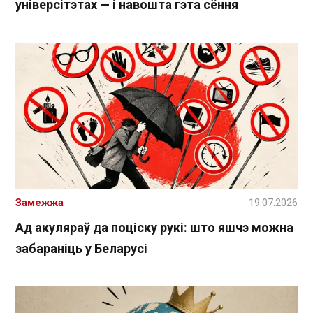
універсітэтах — і навошта гэта сёння
Замежжа
19.07.2026
Ад акуляраў да поціску рукі: што яшчэ можна
забараніць у Беларусі