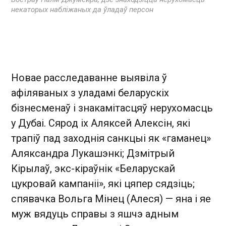
некаторых набліжаных да ўладаў персон
Новае расследаванне выявіла ў
афіляваных з уладамі беларускіх
бізнесменаў і знакамітасцяў нерухомасць
у Дубаі. Сярод іх Аляксей Алексін, які
трапіў пад заходнія санкцыі як «гаманец»
Аляксандра Лукашэнкі; Дзмітрый
Кірылаў, экс-кіраўнік «Беларускай
цукровай кампаніі», які цяпер сядзіць;
спявачка Вольга Мінец (Алеся) — яна і яе
муж вядуць справы з яшчэ адным