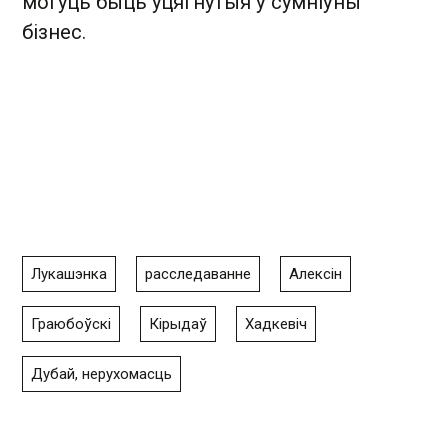
могуць быць уцягнутыя ў сумніўны
бізнес.
Лукашэнка
расследаванне
Алексін
Граюбоўскі
Кірыдаў
Хадкевіч
Дубай, нерухомасць