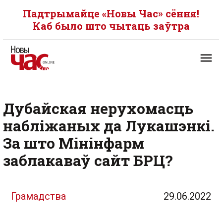
Падтрымайце «Новы Час» сёння!
Каб было што чытаць заўтра
Дубайская нерухомасць
набліжаных да Лукашэнкі.
За што Мінінфарм
заблакаваў сайт БРЦ?
Грамадства
29.06.2022