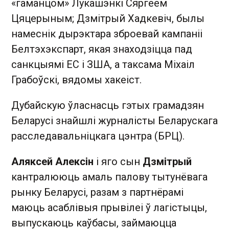
«гаманцом» Лукашэнкі Сяргеем
Цяцерыным; Дзмітрый Хадкевіч, былы
намеснік дырэктара зброевай кампаніі
Белтэхэкспарт, якая знаходзіцца пад
санкцыямі ЕС і ЗША, а таксама Міхаіл
Грабоўскі, вядомы хакеіст.
Дубайскую ўласнасць гэтых грамадзян
Беларусі знайшлі журналісты Беларускага
расследавальніцкага цэнтра (БРЦ).
Аляксей Алексін
і яго сын
Дзмітрый
кантралююць амаль палову тытунёвага
рынку Беларусі, разам з партнёрамі
маюць асаблівыя прывілеі ў лагістыцы,
выпускаюць каўбасы, займаюцца