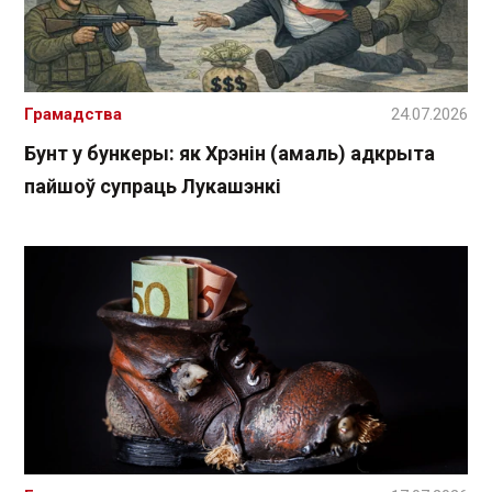
Грамадства
24.07.2026
Бунт у бункеры: як Хрэнін (амаль) адкрыта
пайшоў супраць Лукашэнкі