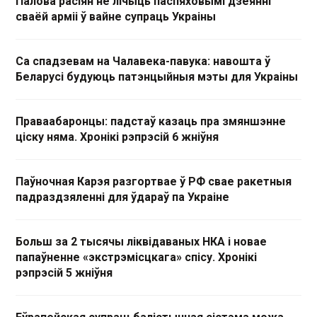
Палова расіян не лічыць паспяховымі дзеянні
сваёй арміі ў вайне супраць Украіны
Са спадзевам на Чалавека-павука: навошта ў
Беларусі будуюць патэнцыйныя мэты для Украіны
Праваабаронцы: падстаў казаць пра змяншэнне
ціску няма. Хронікі рэпрэсій 6 жніўня
Паўночная Карэя разгортвае ў РФ свае ракетныя
падраздзяленні для ўдараў па Украіне
Больш за 2 тысячы ліквідаваных НКА і новае
папаўненне «экстрэмісцкага» спісу. Хронікі
рэпрэсій 5 жніўня