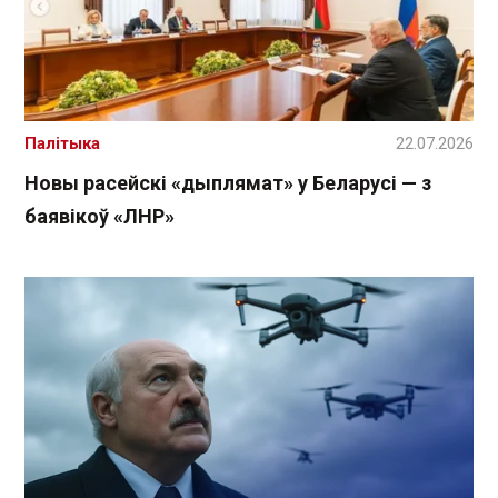
Палітыка
22.07.2026
Новы расейскі «дыплямат» у Беларусі — з
баявікоў «ЛНР»