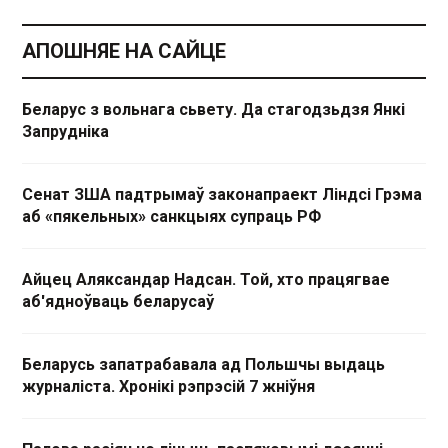
АПОШНЯЕ НА САЙЦЕ
Беларус з вольнага сьвету. Да стагодзьдзя Янкі
Запрудніка
Сенат ЗША падтрымаў законапраект Ліндсі Грэма
аб «пякельных» санкцыях супраць РФ
Айцец Аляксандар Надсан. Той, хто працягвае
аб'ядноўваць беларусаў
Беларусь запатрабавала ад Польшчы выдаць
журналіста. Хронікі рэпрэсій 7 жніўня