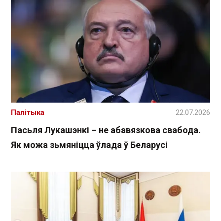
Палітыка
22.07.2026
Пасьля Лукашэнкі – не абавязкова свабода.
Як можа зьмяніцца ўлада ў Беларусі