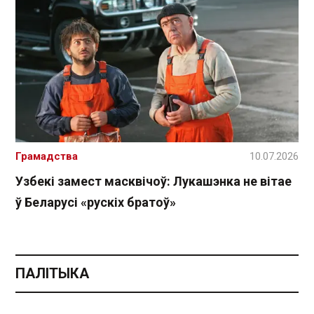
Грамадства
10.07.2026
Узбекі замест масквічоў: Лукашэнка не вітае
ў Беларусі «рускіх братоў»
ПАЛІТЫКА