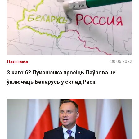
Палітыка
30.06.2022
З чаго б? Лукашэнка просіць Лаўрова не
ўключаць Беларусь у склад Расіі