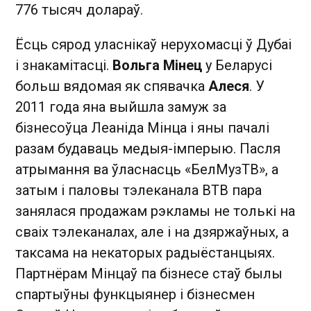
776 тысяч долараў.
Ёсць сярод уласнікаў нерухомасці ў Дубаі
і знакамітасці.
Вольга Мінец
у Беларусі
больш вядомая як спявачка
Алеся
. У
2011 года яна выйшла замуж за
бізнесоўца Леаніда Мінца і яны пачалі
разам будаваць медыя-імперыю. Пасля
атрымання ва ўласнасць «БелМузТВ», а
затым і паловы тэлеканала ВТВ пара
занялася продажам рэкламы не толькі на
сваіх тэлеканалах, але і на дзяржаўных, а
таксама на некаторых радыёстанцыях.
Партнёрам Мінцаў па бізнесе стаў былы
спартыўны функцыянер і бізнесмен