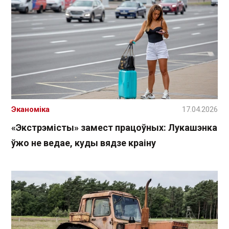
Эканоміка
17.04.2026
«Экстрэмісты» замест працоўных: Лукашэнка
ўжо не ведае, куды вядзе краіну