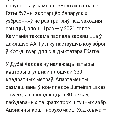
праўлення ў кампаніі «Белтэхэкспарт».
Гэты буйны экспарцёр беларускіх
узбраенняў не раз трапляў пад заходнія
санкцыі, апошні раз — у 2021 годзе.
Кампанія таксама паспела засвяціцца ў
дакладзе ААН у ліку пастаўшчыкоў зброі
ў Кот-д'Івуар для сіл дыктатара Гбагба.
У Дубаі Хадкевічу належаць чатыры
кватэры агульнай плошчай 330
квадратных метраў. Апартаменты
размешчаны ў комплексе Jumeirah Lakes
Towers, які складаецца з 80 вежаў,
пабудаваных па краях трох штучных азёр.
Ацэначны кошт нерухомасці Хадкевіча —