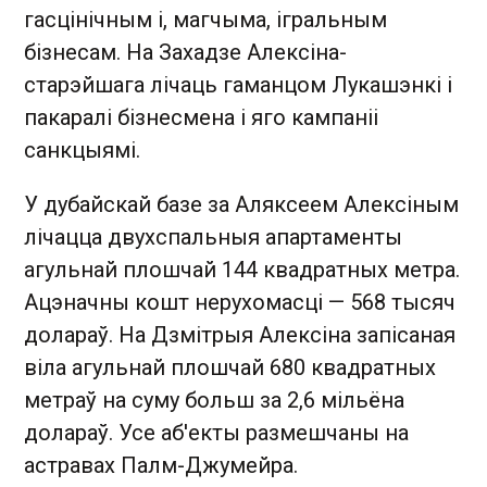
гасцінічным і, магчыма, ігральным
бізнесам. На Захадзе Алексіна-
старэйшага лічаць гаманцом Лукашэнкі і
пакаралі бізнесмена і яго кампаніі
санкцыямі.
У дубайскай базе за Аляксеем Алексіным
лічацца двухспальныя апартаменты
агульнай плошчай 144 квадратных метра.
Ацэначны кошт нерухомасці — 568 тысяч
долараў. На Дзмітрыя Алексіна запісаная
віла агульнай плошчай 680 квадратных
метраў на суму больш за 2,6 мільёна
долараў. Усе аб'екты размешчаны на
астравах Палм-Джумейра.