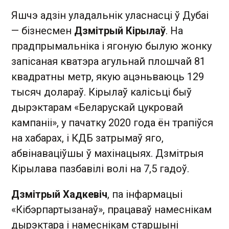
Яшчэ адзін уладальнік уласнасці ў Дубаі
— бізнесмен
Дзмітрый Кірылаў
. На
прадпрымальніка і ягоную былую жонку
запісаная кватэра агульнай плошчай 81
квадратны метр, якую ацэньваюць 129
тысяч долараў. Кірылаў калісьці быў
дырэктарам «Беларускай цукровай
кампаніі», у пачатку 2020 года ён трапіўся
на хабарах, і КДБ затрымаў яго,
абвінаваціўшы ў махінацыях. Дзмітрыя
Кірылава пазбавілі волі на 7,5 гадоў.
Дзмітрый Хадкевіч
, па інфармацыі
«Кібэрпартызанаў», працаваў намеснікам
дырэктара і намеснікам старшыні