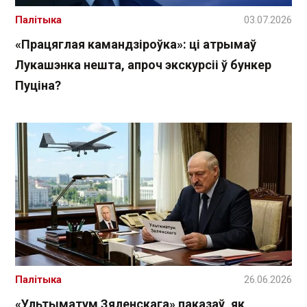
Палітыка
03.07.2026
«Працяглая камандзіроўка»: ці атрымаў
Лукашэнка нешта, апроч экскурсіі ў бункер
Пуціна?
Палітыка
26.06.2026
«Ультыматум Зяленскага» паказаў, як