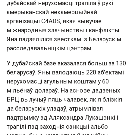
дубайскай нерухомасці трапіла ў рукі
амерыканскай некамерцыйнай
арганізацыі C4ADS, якая вывучае
міжнародныя злачынствы і канфлікты.
Яна падзяліліся звесткамі з Беларускім
расследавальніцкім цэнтрам.
У дубайскай базе аказалася больш за 130
беларусаў. Яны валодаюць 220 аб'ектамі
нерухомасці агульным коштам у 60
мільёнаў долараў. На аснове дадзеных
БРЦ вылучыў пяць чалавек, якія блізкія
да беларускіх уладаў, атрымлівалі
падтрымку ад Аляксандра Лукашэнкі і
трапілі пад заходнія санкцыі альбо