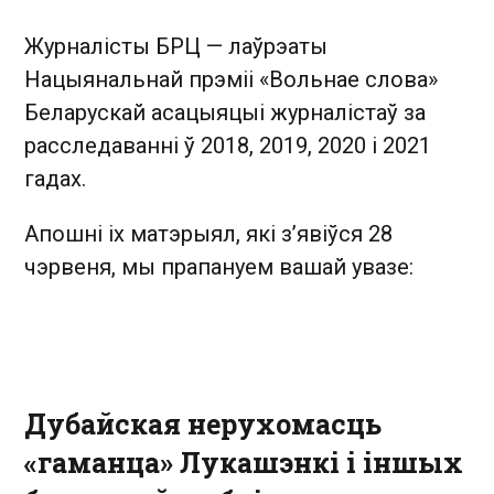
Журналісты БРЦ — лаўрэаты
Нацыянальнай прэміі «Вольнае слова»
Беларускай асацыяцыі журналістаў за
расследаванні ў 2018, 2019, 2020 і 2021
гадах.
Апошні іх матэрыял, які з’явіўся 28
чэрвеня, мы прапануем вашай увазе:
Дубайская нерухомасць
«гаманца» Лукашэнкі і іншых