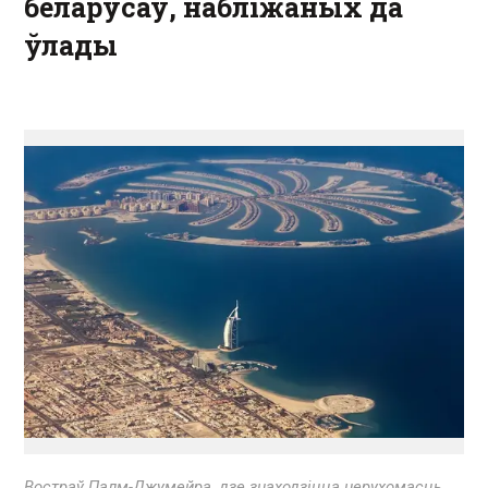
беларусаў, набліжаных да
ўлады
Востраў Палм-Джумейра, дзе знаходзіцца нерухомасць