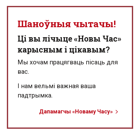
Шаноўныя чытачы!
Ці вы лічыце «Новы Час»
карысным і цікавым?
Мы хочам працягваць пісаць для
вас.
І нам вельмі важная ваша
падтрымка.
Дапамагчы «Новаму Часу»