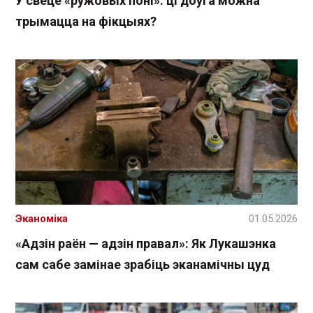
У свеце «ружовых поні»: ці доўга можна
трымацца на фікцыях?
Эканоміка
01.05.2026
«Адзін раён — адзін правал»: Як Лукашэнка
сам сабе замінае зрабіць эканамічны цуд