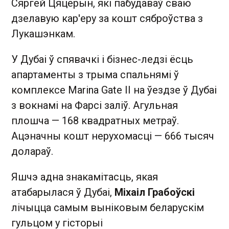
Сяргей Цяцерын, які пабудаваў сваю
дзелавую кар'еру за кошт сяброўства з
Лукашэнкам.
У Дубаі ў спявачкі і бізнес-ледзі ёсць
апартаменты з трыма спальнямі ў
комплексе Marina Gate II на ўездзе ў Дубаі
з вокнамі на Фарсі заліў. Агульная
плошча — 168 квадратных метраў.
Ацэначны кошт нерухомасці — 666 тысяч
долараў.
Яшчэ адна знакамітасць, якая
атабарылася ў Дубаі,
Міхаіл Грабоўскі
лічыцца самым выніковым беларускім
гульцом у гісторыі