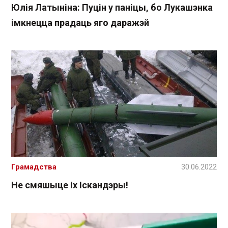
Юлія Латыніна: Пуцін у паніцы, бо Лукашэнка
імкнецца прадаць яго даражэй
Грамадства
30.06.2022
Не смяшыце іх Іскандэры!