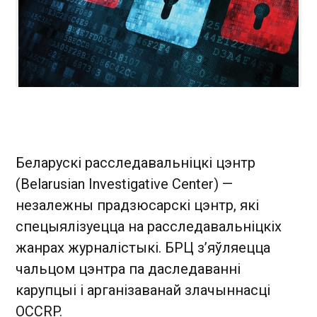
Беларускі расследавальніцкі цэнтр
(Belarusian Investigative Center) —
незалежны прадзюсарскі цэнтр, які
спецыялізуецца на расследавальніцкіх
жанрах журналістыкі. БРЦ з’яўляецца
чальцом цэнтра па даследаванні
карупцыі і арганізаванай злачыннасці
OCCRP.