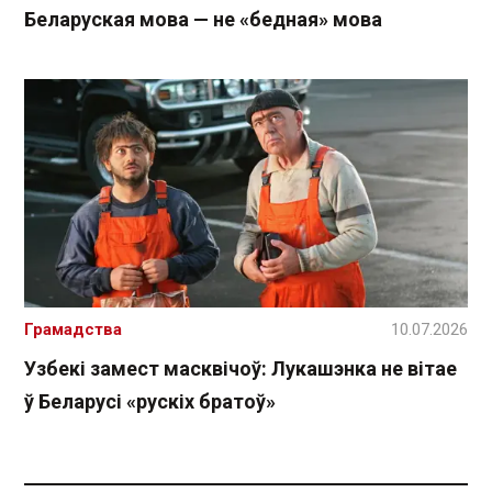
Беларуская мова — не «бедная» мова
Грамадства
10.07.2026
Узбекі замест масквічоў: Лукашэнка не вітае
ў Беларусі «рускіх братоў»