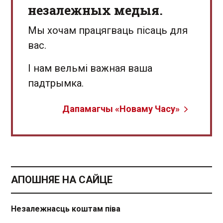
незалежных медыя.
Мы хочам працягваць пісаць для
вас.
І нам вельмі важная ваша
падтрымка.
Дапамагчы «Новаму Часу»
АПОШНЯЕ НА САЙЦЕ
Незалежнасць коштам піва