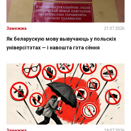
Замежжа
21.07.2026
Як беларускую мову вывучаюць у польскіх
універсітэтах — і навошта гэта сёння
Замежжа
19.07.2026