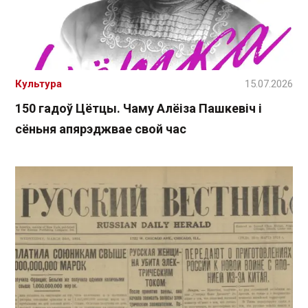
Культура
15.07.2026
150 гадоў Цётцы. Чаму Алёіза Пашкевіч і
сёньня апярэджвае свой час