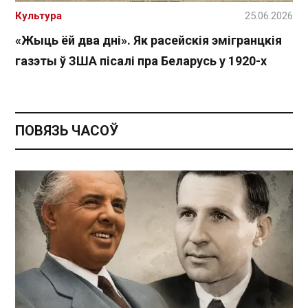
Культура
25.06.2026
«Жыць ёй два дні». Як расейскія эмігранцкія
газэты ў ЗША пісалі пра Беларусь у 1920-х
ПОВЯЗЬ ЧАСОЎ