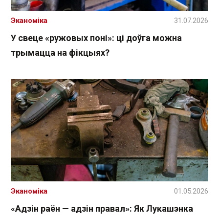
Эканоміка
31.07.2026
У свеце «ружовых поні»: ці доўга можна
трымацца на фікцыях?
Эканоміка
01.05.2026
«Адзін раён — адзін правал»: Як Лукашэнка