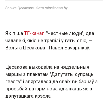
Вольга Цесакова. Фота minsknews.by
Як піша
ТГ-канал
"Честные люди", два
чалавекі, якія не трапілі ў гэты спіс, —
Вольга Цесакова і Павел Бачарнікаў.
Цесакова выходзіла на нядзельныя
маршы з плакатам "Дэпутаты супраць
гвалту" і звярталася да сваіх выбарцаў з
просьбай датэрмінова адклікаць яе з
дэпутацкага крэсла.