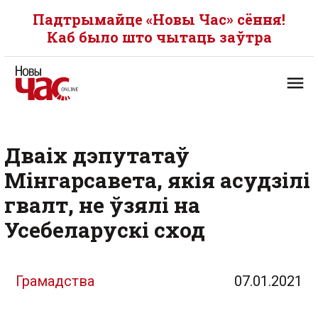
Падтрымайце «Новы Час» сёння!
Каб было што чытаць заўтра
Дваіх дэпутатаў
Мінгарсавета, якія асудзілі
гвалт, не ўзялі на
Усебеларускі сход
Грамадства
07.01.2021