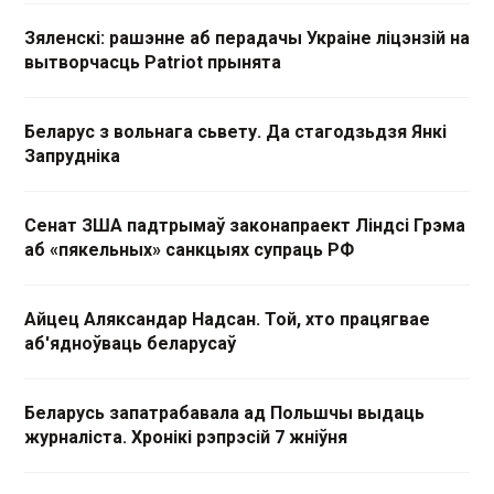
Зяленскі: рашэнне аб перадачы Украіне ліцэнзій на
вытворчасць Patriot прынята
Беларус з вольнага сьвету. Да стагодзьдзя Янкі
Запрудніка
Сенат ЗША падтрымаў законапраект Ліндсі Грэма
аб «пякельных» санкцыях супраць РФ
Айцец Аляксандар Надсан. Той, хто працягвае
аб'ядноўваць беларусаў
Беларусь запатрабавала ад Польшчы выдаць
журналіста. Хронікі рэпрэсій 7 жніўня