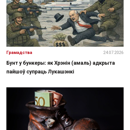
Грамадства
24.07.2026
Бунт у бункеры: як Хрэнін (амаль) адкрыта
пайшоў супраць Лукашэнкі