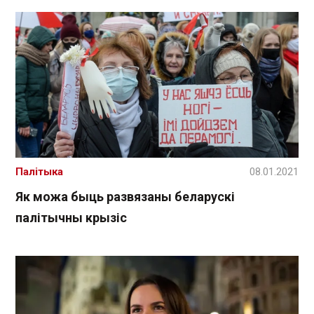
Палітыка
08.01.2021
Як можа быць развязаны беларускі
палітычны крызіс