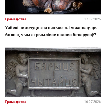
Грамадства
17.07.2026
Узбекі не хочуць «па пяцьсот». Ім заплацяць
больш, чым атрымлівае палова беларусаў?
Грамадства
16.07.2026