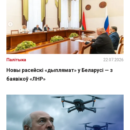
Палітыка
22.07.2026
Новы расейскі «дыплямат» у Беларусі — з
баявікоў «ЛНР»