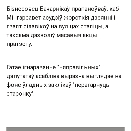
Бізнесовец Бачарнікаў прапаноўваў, каб
Мінгарсавет асудзіў жорсткія дзеянні і
гвалт сілавікоў на вуліцах сталіцы, а
таксама дазволіў масавыя акцыі
пратэсту.
Гэтае ігнараванне "няправільных"
дэпутатаў асабліва выразна выглядае на
фоне ўладных заклікаў "перагарнуць
старонку".