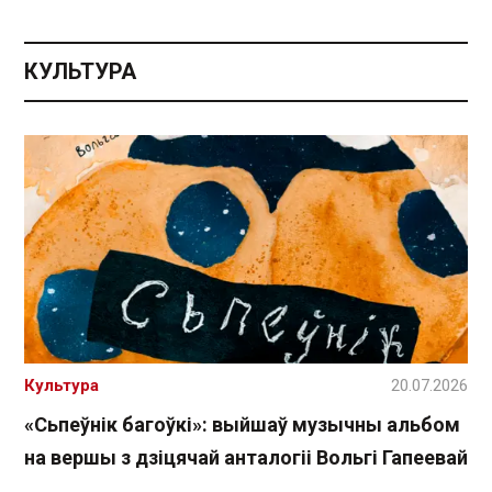
КУЛЬТУРА
Культура
20.07.2026
«Сьпеўнік багоўкі»: выйшаў музычны альбом
на вершы з дзіцячай анталогіі Вольгі Гапеевай