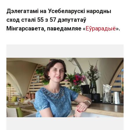
Дэлегатамі на Усебеларускі народны
сход сталі 55 з 57 дэпутатаў
Мінгарсавета, паведамляе «
Еўрарадыё
».