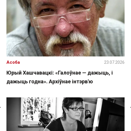
Асоба
23.07.2026
Юрый Хашчавацкі: «Галоўнае — дажыць, і
дажыць годна». Архіўнае інтэрв'ю
Спасылка без VPN