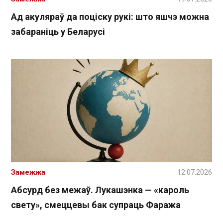
Ад акуляраў да поціску рукі: што яшчэ можна
забараніць у Беларусі
Замежжа
12.07.2026
Абсурд без межаў. Лукашэнка — «кароль
свету», смеццевы бак супраць Фаража