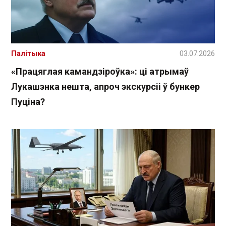
Палітыка
03.07.2026
«Працяглая камандзіроўка»: ці атрымаў
Лукашэнка нешта, апроч экскурсіі ў бункер
Пуціна?