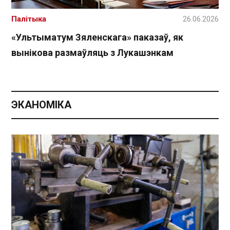
Палітыка
26.06.2026
«Ультыматум Зяленскага» паказаў, як
вынікова размаўляць з Лукашэнкам
ЭКАНОМІКА