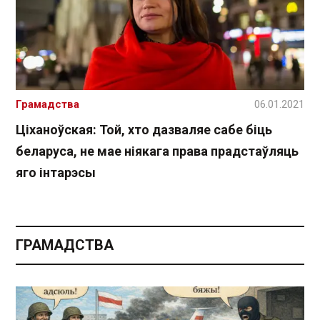
Грамадства
06.01.2021
Ціханоўская: Той, хто дазваляе сабе біць
беларуса, не мае ніякага права прадстаўляць
яго інтарэсы
ГРАМАДСТВА