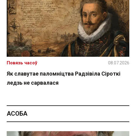
Повязь часоў
08.07.2026
Як славутае паломніцтва Радзівіла Сіроткі
ледзь не сарвалася
АСОБА