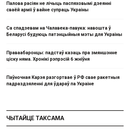
Палова расіян не лічыць паспяховымі дзеянні
сваёй арміі ў вайне супраць Украіны
Са спадзевам на Чалавека-павука: навошта ў
Беларусі будуюць патэнцыйныя мэты для Украіны
Праваабаронцы: падстаў казаць пра змяншэнне
ціску няма. Хронікі рэпрэсій 6 жніўня
Паўночная Карэя разгортвае ў РФ свае ракетныя
падраздзяленні для ўдараў па Украіне
ЧЫТАЙЦЕ ТАКСАМА