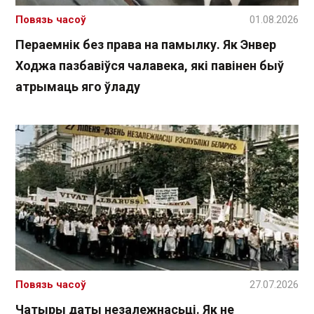
Повязь часоў
01.08.2026
Пераемнік без права на памылку. Як Энвер
Ходжа пазбавіўся чалавека, які павінен быў
атрымаць яго ўладу
Повязь часоў
27.07.2026
Чатыры даты незалежнасьці. Як не