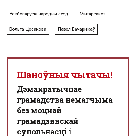
Усебеларускі народны сход
Мінгарсавет
Вольга Цесакова
Павел Бачарнікаў
Шаноўныя чытачы!
Дэмакратычнае
грамадства немагчыма
без моцнай
грамадзянскай
супольнасці і