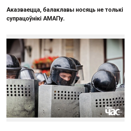
Аказваецца, балаклавы носяць не толькі
супрацоўнікі АМАПу.