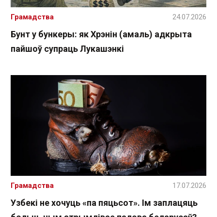
Грамадства
24.07.2026
Бунт у бункеры: як Хрэнін (амаль) адкрыта
пайшоў супраць Лукашэнкі
Грамадства
17.07.2026
Узбекі не хочуць «па пяцьсот». Ім заплацяць