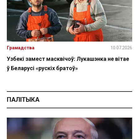
Грамадства
10.07.2026
Узбекі замест масквічоў: Лукашэнка не вітае
ў Беларусі «рускіх братоў»
ПАЛІТЫКА