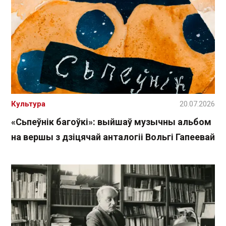
Культура
20.07.2026
«Сьпеўнік багоўкі»: выйшаў музычны альбом
на вершы з дзіцячай анталогіі Вольгі Гапеевай