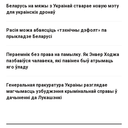
Беларусь на мяжы з Украінай стварае новую мэту
для украінскіх дронаў
Расія можа абвясціць «тэхнічны дэфолт» па
прыкладзе Беларусі
Пераемнік без права на памылку. Як Энвер Ходжа
пазбавіўся чалавека, які павінен быў атрымаць
яго ўладу
Генеральная пракуратура Украіны разглядае
магчымасць узбуджэння крымінальнай справы ў
дачыненні да Лукашэнкі