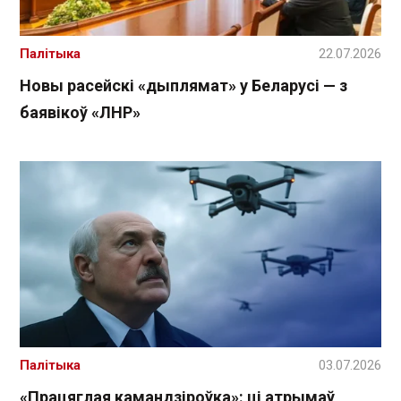
Палітыка
22.07.2026
Новы расейскі «дыплямат» у Беларусі — з
баявікоў «ЛНР»
Палітыка
03.07.2026
«Працяглая камандзіроўка»: ці атрымаў