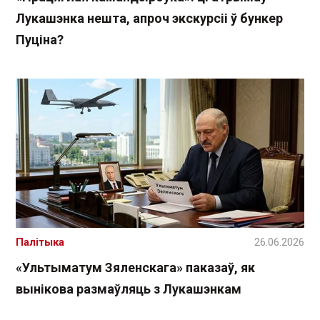
Лукашэнка нешта, апроч экскурсіі ў бункер
Пуціна?
Палітыка
26.06.2026
«Ультыматум Зяленскага» паказаў, як
вынікова размаўляць з Лукашэнкам