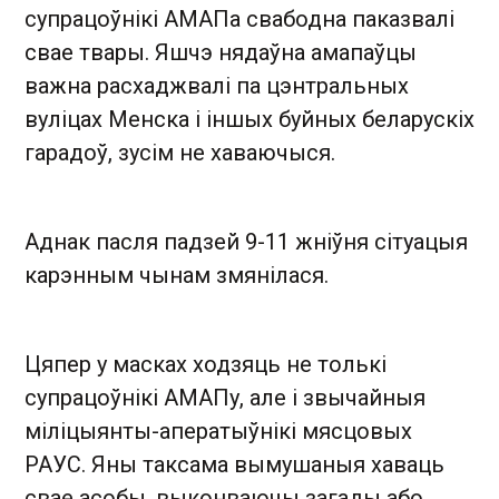
супрацоўнікі АМАПа свабодна паказвалі
свае твары. Яшчэ нядаўна амапаўцы
важна расхаджвалі па цэнтральных
вуліцах Менска і іншых буйных беларускіх
гарадоў, зусім не хаваючыся.
Аднак пасля падзей 9-11 жніўня сітуацыя
карэнным чынам змянілася.
Цяпер у масках ходзяць не толькі
супрацоўнікі АМАПу, але і звычайныя
міліцыянты-аператыўнікі мясцовых
РАУС. Яны таксама вымушаныя хаваць
свае асобы, выконваючы загады або