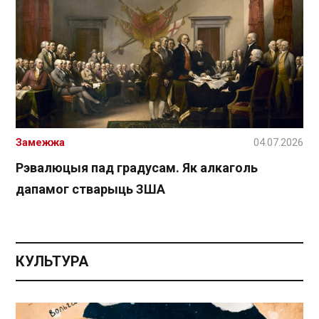
Замежжа
04.07.2026
Рэвалюцыя пад градусам. Як алкаголь
дапамог стварыць ЗША
КУЛЬТУРА