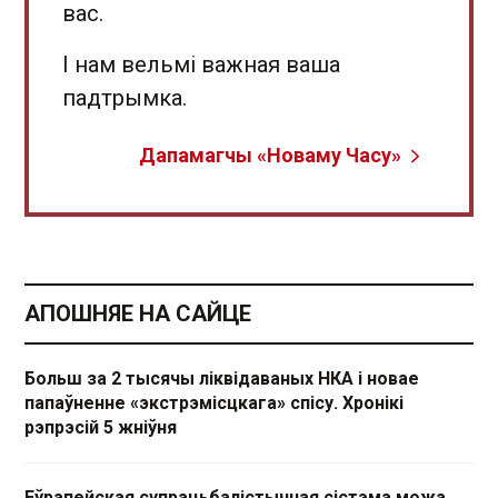
вас.
І нам вельмі важная ваша
падтрымка.
Дапамагчы «Новаму Часу»
АПОШНЯЕ НА САЙЦЕ
Больш за 2 тысячы ліквідаваных НКА і новае
папаўненне «экстрэмісцкага» спісу. Хронікі
рэпрэсій 5 жніўня
Еўрапейская супрацьбалістычная сістэма можа