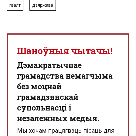
гвалт
дзяржава
Шаноўныя чытачы!
Дэмакратычнае
грамадства немагчыма
без моцнай
грамадзянскай
супольнасці і
незалежных медыя.
Мы хочам працягваць пісаць для