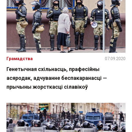
Грамадства
07.09.2020
Генетычная схільнасць, прафесійны
асяродак, адчуванне беспакаранасці —
прычыны жорсткасці сілавікоў