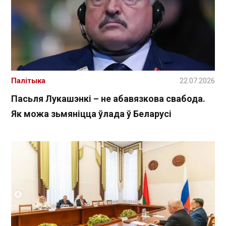
Палітыка
22.07.2026
Пасьля Лукашэнкі – не абавязкова свабода.
Як можа зьмяніцца ўлада ў Беларусі