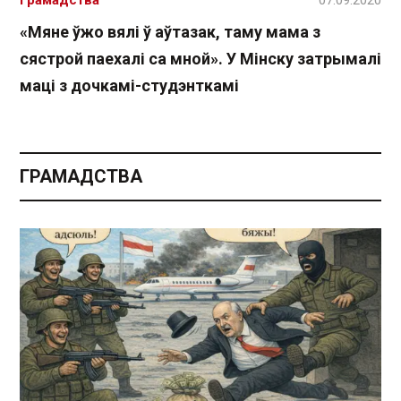
«Мяне ўжо вялі ў аўтазак, таму мама з
сястрой паехалі са мной». У Мінску затрымалі
маці з дочкамі-студэнткамі
ГРАМАДСТВА