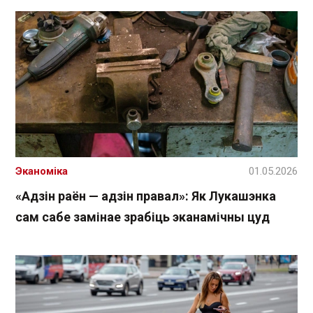
Эканоміка
01.05.2026
«Адзін раён — адзін правал»: Як Лукашэнка
сам сабе замінае зрабіць эканамічны цуд