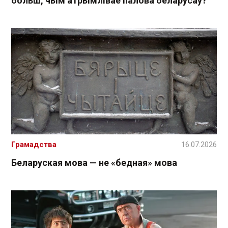
больш, чым атрымлівае палова беларусаў?
Грамадства
16.07.2026
Беларуская мова — не «бедная» мова