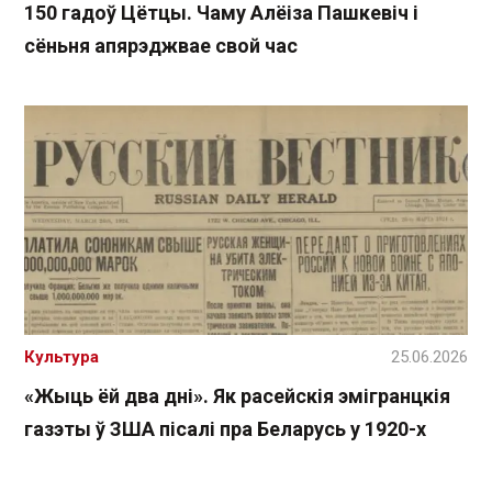
150 гадоў Цётцы. Чаму Алёіза Пашкевіч і
сёньня апярэджвае свой час
Культура
25.06.2026
«Жыць ёй два дні». Як расейскія эмігранцкія
газэты ў ЗША пісалі пра Беларусь у 1920-х