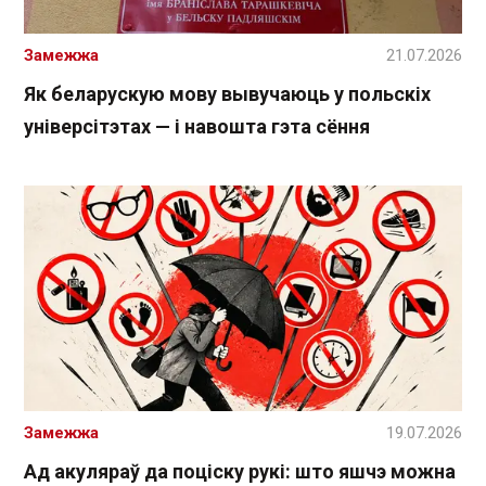
Замежжа
21.07.2026
Як беларускую мову вывучаюць у польскіх
універсітэтах — і навошта гэта сёння
Замежжа
19.07.2026
Ад акуляраў да поціску рукі: што яшчэ можна