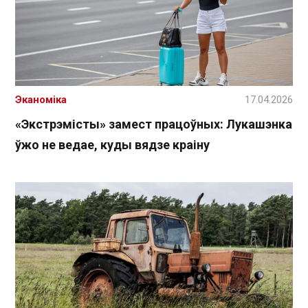
Эканоміка
17.04.2026
«Экстрэмісты» замест працоўных: Лукашэнка
ўжо не ведае, куды вядзе краіну