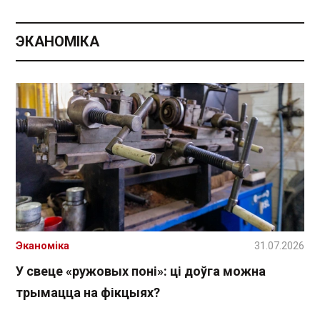
ЭКАНОМІКА
Эканоміка
31.07.2026
У свеце «ружовых поні»: ці доўга можна
трымацца на фікцыях?