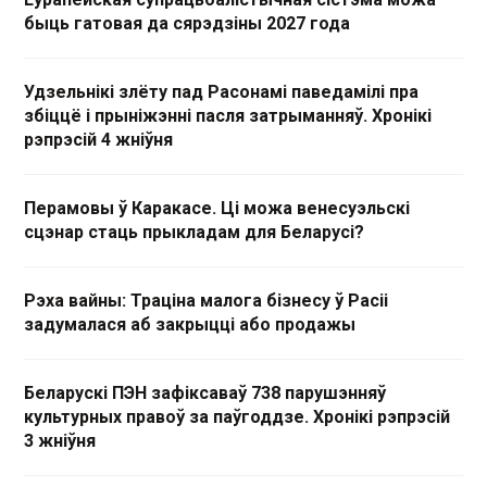
быць гатовая да сярэдзіны 2027 года
Удзельнікі злёту пад Расонамі паведамілі пра
збіццё і прыніжэнні пасля затрыманняў. Хронікі
рэпрэсій 4 жніўня
Перамовы ў Каракасе. Ці можа венесуэльскі
сцэнар стаць прыкладам для Беларусі?
Рэха вайны: Траціна малога бізнесу ў Расіі
задумалася аб закрыцці або продажы
Беларускі ПЭН зафіксаваў 738 парушэнняў
культурных правоў за паўгоддзе. Хронікі рэпрэсій
3 жніўня