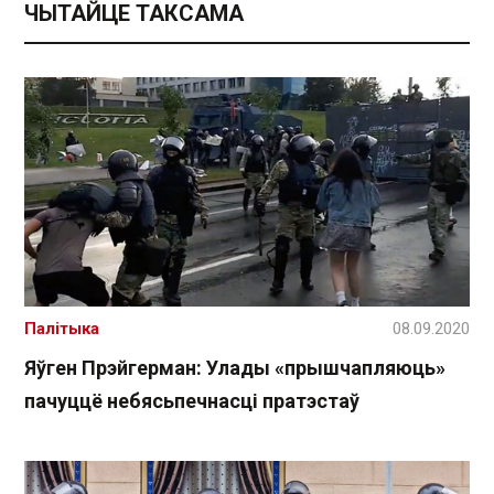
ЧЫТАЙЦЕ ТАКСАМА
Палітыка
08.09.2020
Яўген Прэйгерман: Улады «прышчапляюць»
пачуццё небясьпечнасці пратэстаў