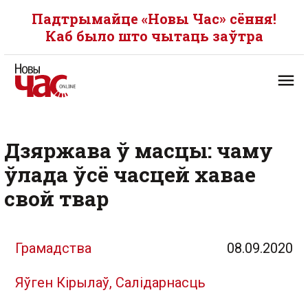
Падтрымайце «Новы Час» сёння!
Каб было што чытаць заўтра
Дзяржава ў масцы: чаму
ўлада ўсё часцей хавае
свой твар
Грамадства
08.09.2020
Яўген Кірылаў, Салідарнасць