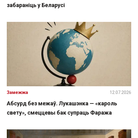
забараніць у Беларусі
Замежжа
12.07.2026
Абсурд без межаў. Лукашэнка — «кароль
свету», смеццевы бак супраць Фаража