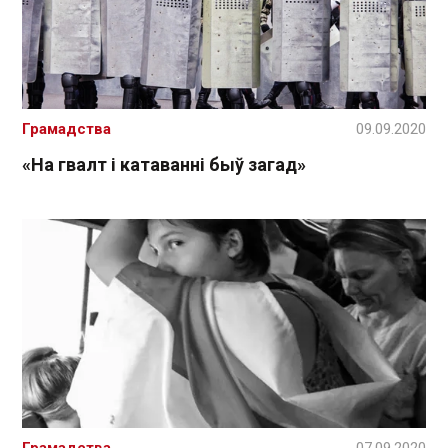
Грамадства
09.09.2020
«На гвалт і катаванні быў загад»
Грамадства
07.09.2020