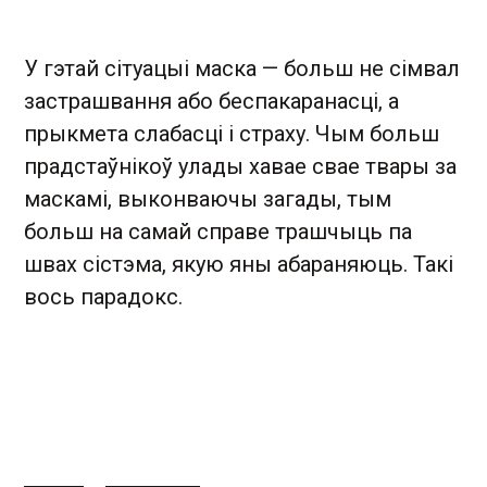
У гэтай сітуацыі маска — больш не сімвал
застрашвання або беспакаранасці, а
прыкмета слабасці і страху. Чым больш
прадстаўнікоў улады хавае свае твары за
маскамі, выконваючы загады, тым
больш на самай справе трашчыць па
швах сістэма, якую яны абараняюць. Такі
вось парадокс.