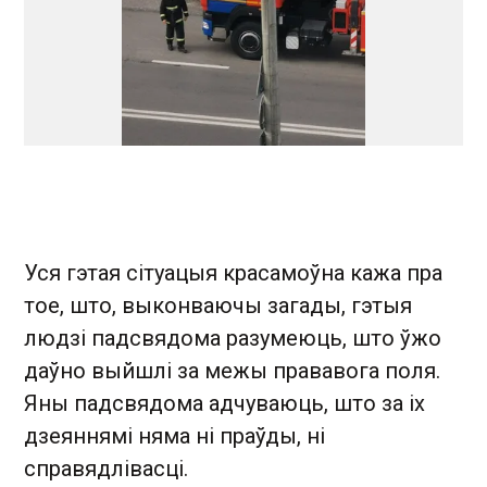
Уся гэтая сітуацыя красамоўна кажа пра
тое, што, выконваючы загады, гэтыя
людзі падсвядома разумеюць, што ўжо
даўно выйшлі за межы прававога поля.
Яны падсвядома адчуваюць, што за іх
дзеяннямі няма ні праўды, ні
справядлівасці.