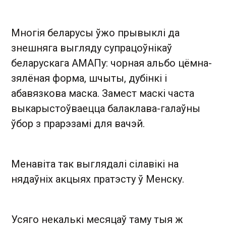
Многія беларусы ўжо прывыклі да
знешняга выгляду супрацоўнікаў
беларускага АМАПу: чорная альбо цёмна-
зялёная форма, шчыты, дубінкі і
абавязкова маска. Замест маскі часта
выкарыстоўваецца балаклава-галаўны
ўбор з прарэзамі для вачэй.
Менавіта так выглядалі сілавікі на
нядаўніх акцыях пратэсту ў Менску.
Усяго некалькі месяцаў таму тыя ж