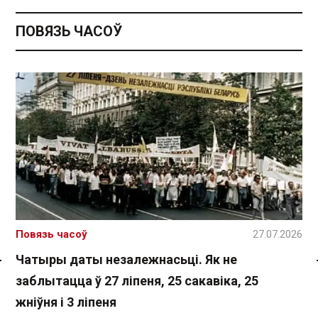
ПОВЯЗЬ ЧАСОЎ
Повязь часоў
27.07.2026
Чатыры даты незалежнасьці. Як не
Спасылка без VPN
заблытацца ў 27 ліпеня, 25 сакавіка, 25
жніўня і 3 ліпеня