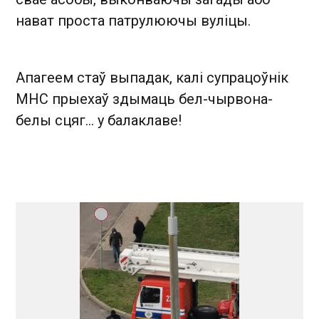
нават проста патрулюючы вуліцы.
Апагеем стаў выпадак, калі супрацоўнік
МНС прыехаў здымаць бел-чырвона-
белы сцяг... у балаклаве!