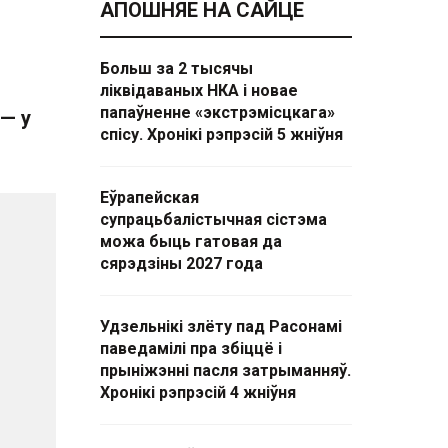
АПОШНЯЕ НА САЙЦЕ
Больш за 2 тысячы
ліквідаваных НКА і новае
папаўненне «экстрэмісцкага»
— у
спісу. Хронікі рэпрэсій 5 жніўня
Еўрапейская
супрацьбалістычная сістэма
можа быць гатовая да
сярэдзіны 2027 года
Удзельнікі злёту пад Расонамі
паведамілі пра збіццё і
прыніжэнні пасля затрыманняў.
Хронікі рэпрэсій 4 жніўня