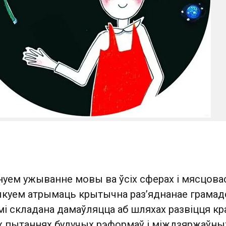
нуем ужыванне мовы ва ўсіх сферах і мясцова
ыкуем атрымаць крытычна раз’яднанае грамад
і складана дамаўляцца аб шляхах развіцця кр
 пытаннях будучых рэформаў і міждзяржаўны