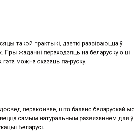
есяцы такой практыкі, дзеткі развіваюцца ў
. Пры жаданні пераходзяць на беларускую ці
гэта можна сказаць па-руску.
досвед пераконвае, што баланс беларускай мо
ўляецца самым натуральным развязаннем для 
кацыі Беларусі.