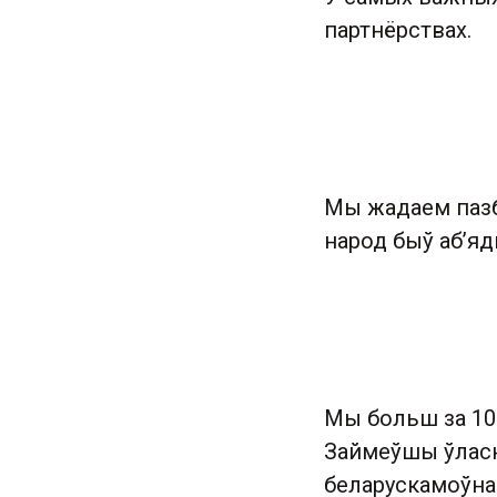
партнёрствах.
Мы жадаем пазбе
народ быў аб’яд
Мы больш за 10
Займеўшы ўласн
беларускамоўна