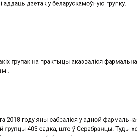
і аддаць дзетак у беларускамоўную групку.
кіх групак на практыцы аказваліся фармальна
мі.
а 2018 году яны сабраліся у адной фармальна
 групцы 403 садка, што ў Серабранцы. Туды х