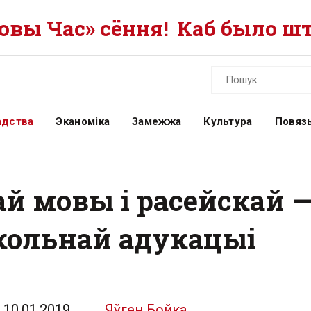
вы Час» сёння!
Каб было шт
адства
Эканоміка
Замежжа
Культура
Повязь
ай мовы і расейскай 
кольнай адукацыі
10.01.2019
Яўген Бойка