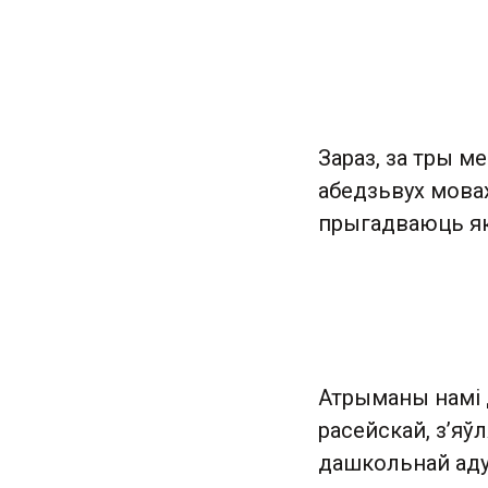
Зараз, за тры м
абедзьвух мовах
прыгадваюць як 
Атрыманы намі 
расейскай, з’я
дашкольнай аду