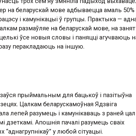
яўнасць трох сем’яў змяніла падыход выхавацел
ер на беларускай мове адбываецца амаль 50%
ацэсу і камунікацыі ў групцы. Практыка — адн
лкам размаўляе на беларускай мове, на занят
елькі ўсе новыя словы і паняцці агучваюць н
разу перакладаюць на іншую.
азаўся прыймальным для бацькоў і пазітыўна
 дзецях. Цалкам беларускамоўная Ядзвіга
ла лепей разумець і камунікаваць з раней ца
 дзеткамі. Апошнія пачалі разумець сваіх
 “аднагрупнікаў” у любой сітуацыі.