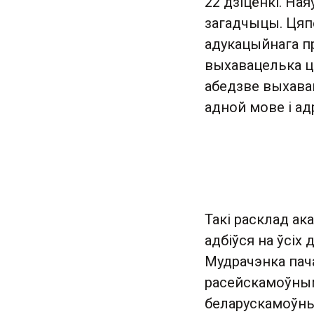
22 дзіцёнкі. На
загадчыцы. Цяп
адукацыйнага пр
выхавацелька ца
абедзве выхавац
адной мове і ад
Такі расклад ак
адбіўся на ўсіх
Мудрачэнка пача
расейскамоўнымі
беларускамоўных