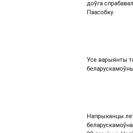
доўга спрабавал
Паасобку.
Усе варыянты та
беларускамоўны
Напрыканцы лет
беларускамоўнай