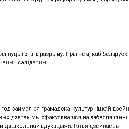
гнуць гэтага разрыву. Прагнем, каб беларускі
наны і салідарны.
 год займаліся грамадска-культурніцкай дзей
ых дзетак мы сфакусаваліся на забеспячэнні 
й дашкольнай адукацыяй. Гэтая дзейнасць