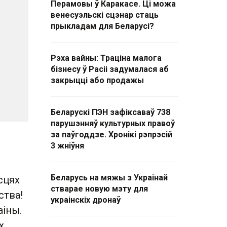
Перамовы ў Каракасе. Ці можа
венесуэльскі сцэнар стаць
прыкладам для Беларусі?
Рэха вайны: Траціна малога
бізнесу ў Расіі задумалася аб
закрыцці або продажы
Беларускі ПЭН зафіксаваў 738
парушэнняў культурных правоў
за паўгоддзе. Хронікі рэпрэсій
3 жніўня
Беларусь на мяжы з Украінай
сцях
стварае новую мэту для
ства!
украінскіх дронаў
аіны.
х