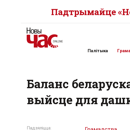
Падтрымайце «Но
Палітыка
Грам
Баланс беларуск
выйсце для даш
Грамадства