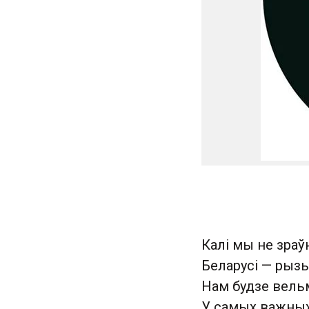
Калі мы не зраў
Беларусі — рыз
Нам будзе вельм
У самых важных