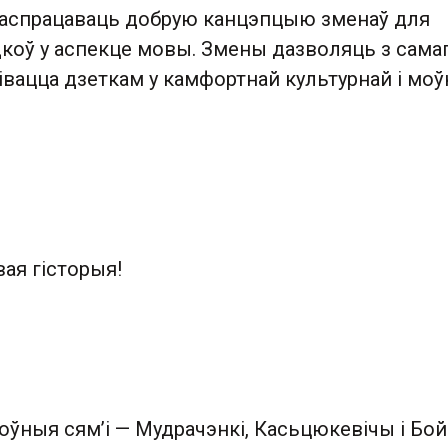
распрацаваць добрую канцэпцыю зменаў для
коў у аспекце мовы. Змены дазволяць з сама
івацца дзеткам у камфортнай культурнай і моў
ая гісторыя!
ўныя сям’і — Мудрачэнкі, Касьцюкевічы і Бойк