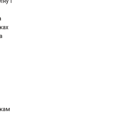
яў і
а
ках
а
лкам