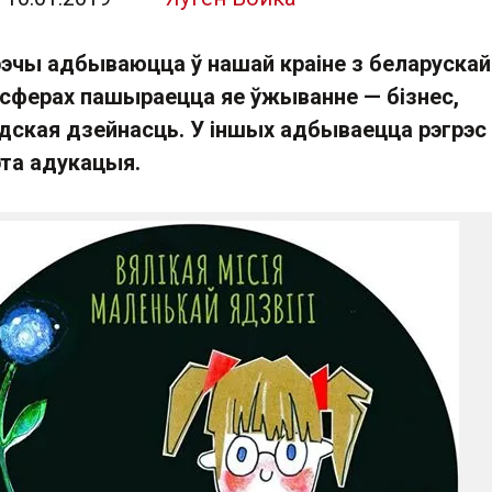
эчы адбываюцца ў нашай краіне з беларускай
 сферах пашыраецца яе ўжыванне — бізнес,
адская дзейнасць. У іншых адбываецца рэгрэс 
эта адукацыя.