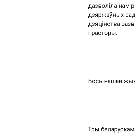
дазволіла нам 
дзяржаўных сад
дзяцінства разв
прасторы.
Вось нашая жыв
Тры беларускамо