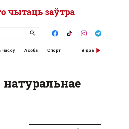
о чытаць заўтра
 часоў
Асоба
Спорт
Відэа
— натуральнае