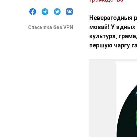
Неверагодныя р
мовай! У адных
Спасылка без VPN
культура, грам
першую чаргу г