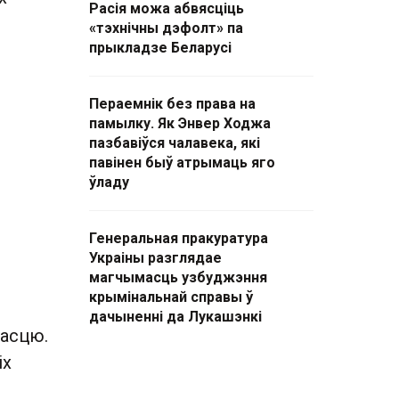
Расія можа абвясціць
«тэхнічны дэфолт» па
прыкладзе Беларусі
Пераемнік без права на
памылку. Як Энвер Ходжа
пазбавіўся чалавека, які
павінен быў атрымаць яго
ўладу
Генеральная пракуратура
Украіны разглядае
магчымасць узбуджэння
крымінальнай справы ў
дачыненні да Лукашэнкі
насцю.
іх