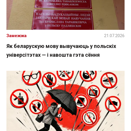
Замежжа
21.07.2026
Як беларускую мову вывучаюць у польскіх
універсітэтах — і навошта гэта сёння