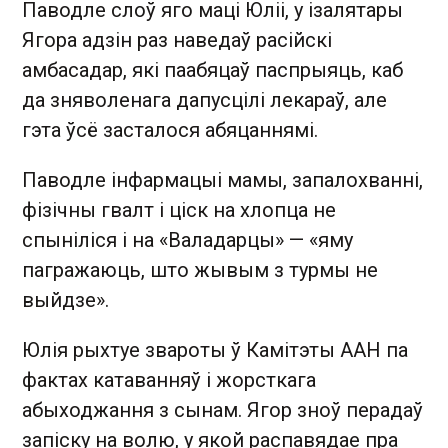
Паводле слоў яго маці Юліі, у ізалятары
Ягора адзін раз наведаў расійскі
амбасадар, які паабяцаў паспрыяць, каб
да зняволенага дапусцілі лекараў, але
гэта ўсё засталося абяцаннямі.
Паводле інфармацыі мамы, запалохванні,
фізічны гвалт і ціск на хлопца не
спыніліся і на «Валадарцы» — «яму
пагражаюць, што жывым з турмы не
выйдзе».
Юлія рыхтуе звароты ў Камітэты ААН па
фактах катаванняў і жорсткага
абыходжання з сынам. Ягор зноў перадаў
запіску на волю, у якой распавядае пра