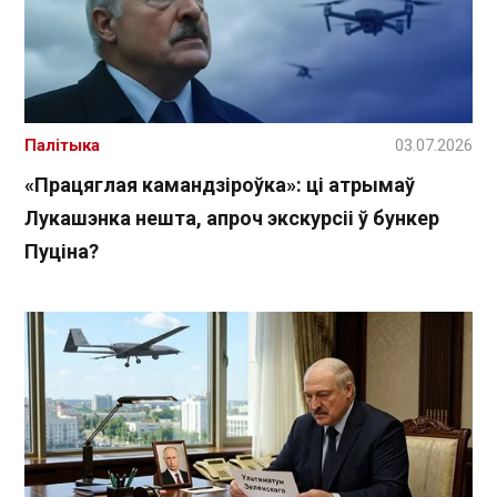
Палітыка
03.07.2026
«Працяглая камандзіроўка»: ці атрымаў
Лукашэнка нешта, апроч экскурсіі ў бункер
Пуціна?