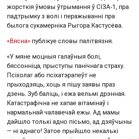
жорсткія ўмовы ўтрымання ў СІЗА-1, пра
падтрымку з волі і перажыванні пра
былога сукамерніка Рыгора Кастусёва.
«Вясна»
публікуе словы палітвязня.
«У мяне моцныя галаўныя болі,
бяссонніца, прыступы панічнага страху.
Псіхолаг або псіхатэрапеўт не
прыходзяць, хоць я пішу заявы праз
дзень. Зуб баліць, і ежа вельмі дрэнная.
Катастрафічна не хапае вітамінаў і
нармальнай чалавечай ежы. Ад мамы
дайшло толькі адно пісьмо, ад дзяўчыны
— ні аднаго! Затое прыйшло некалькі