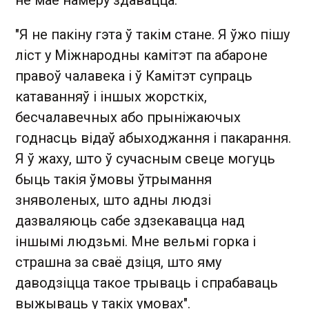
"Я не пакіну гэта ў такім стане. Я ўжо пішу
ліст у Міжнародны камітэт па абароне
правоў чалавека і ў Камітэт супраць
катаванняў і іншых жорсткіх,
бесчалавечных або прыніжаючых
годнасць відаў абыходжання і пакарання.
Я ў жаху, што ў сучасным свеце могуць
быць такія ўмовы ўтрымання
зняволеных, што адны людзі
дазваляюць сабе здзекавацца над
іншымі людзьмі. Мне вельмі горка і
страшна за сваё дзіця, што яму
даводзіцца такое трываць і спрабаваць
выжываць у такіх умовах".