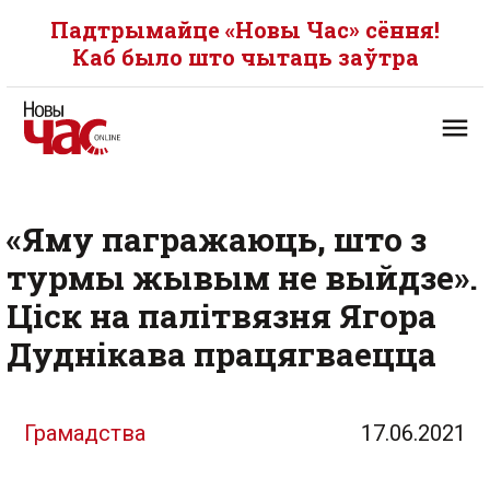
Падтрымайце «Новы Час» сёння!
Каб было што чытаць заўтра
«Яму пагражаюць, што з
турмы жывым не выйдзе».
Ціск на палітвязня Ягора
Дуднікава працягваецца
Грамадства
17.06.2021