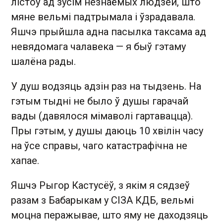
лістоў ад зусім незнаёмых людзей, што
мяне вельмі падтрымала і ўзрадавала.
Яшчэ прыйшла адна пасылка таксама ад
невядомага чалавека — я быў гэтаму
шалёна рады.
У душ водзяць адзін раз на тыдзень. На
гэтым тыдні не было ў душы гарачай
вады (давялося мімаволі гартавацца).
Пры гэтым, у душы даюць 10 хвілін часу
на ўсе справы, чаго катастрафічна не
хапае.
Яшчэ Рыгор Кастусёў, з якім я сядзеў
разам з Бабарыкам у СІЗА КДБ, вельмі
моцна перажывае, што яму не даходзяць