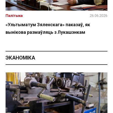
Палітыка
26.06.2026
«Ультыматум Зяленскага» паказаў, як
вынікова размаўляць з Лукашэнкам
ЭКАНОМІКА