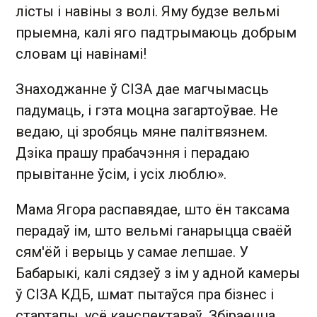
лісты і навіны з волі. Яму будзе вельмі
прыемна, калі яго падтрымаюць добрым
словам ці навінамі!
Знаходжанне ў СІЗА дае магчымасць
падумаць, і гэта моцна загартоўвае. Не
ведаю, ці зробяць мяне палітвязнем.
Дзіка прашу прабачэння і перадаю
прывітанне ўсім, і усіх люблю».
Мама Ягора распавядае, што ён таксама
перадаў ім, што вельмі ганарыцца сваёй
сям'ёй і верыць у самае лепшае. У
Бабарыкі, калі сядзеў з ім у адной камеры
ў СІЗА КДБ, шмат пытаўся пра бізнес і
стартапы, усё канспектаваў. Збіраецца