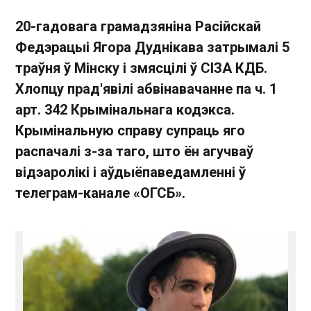
20-гадовага грамадзяніна Расійскай
Федэрацыі Ягора Дуднікава затрымалі 5
траўня ў Мінску і змясцілі ў СІЗА КДБ.
Хлопцу прад'явілі абвінавачанне па ч. 1
арт. 342 Крымінальнага кодэкса.
Крымінальную справу супраць яго
распачалі з-за таго, што ён агучваў
відэаролікі і аўдыёпаведамленні ў
телеграм-канале «ОГСБ».