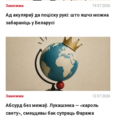
Замежжа
19.07.2026
Ад акуляраў да поціску рукі: што яшчэ можна
забараніць у Беларусі
Замежжа
12.07.2026
Абсурд без межаў. Лукашэнка — «кароль
свету», смеццевы бак супраць Фаража