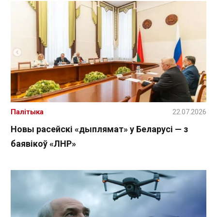
Палітыка
22.07.2026
Новы расейскі «дыплямат» у Беларусі — з
баявікоў «ЛНР»