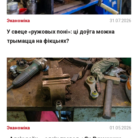
Эканоміка
31.07.2026
У свеце «ружовых поні»: ці доўга можна
трымацца на фікцыях?
Эканоміка
01.05.2026