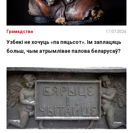
Грамадства
17.07.2026
Узбекі не хочуць «па пяцьсот». Ім заплацяць
больш, чым атрымлівае палова беларусаў?