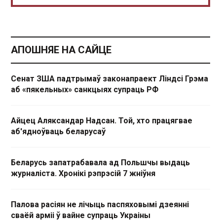
АПОШНЯЕ НА САЙЦЕ
Сенат ЗША падтрымаў законапраект Ліндсі Грэма
аб «пякельных» санкцыях супраць РФ
Айцец Аляксандар Надсан. Той, хто працягвае
аб'ядноўваць беларусаў
Беларусь запатрабавала ад Польшчы выдаць
журналіста. Хронікі рэпрэсій 7 жніўня
Палова расіян не лічыць паспяховымі дзеянні
сваёй арміі ў вайне супраць Украіны