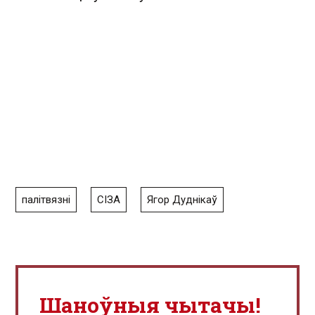
палітвязні
СІЗА
Ягор Дуднікаў
Шаноўныя чытачы!