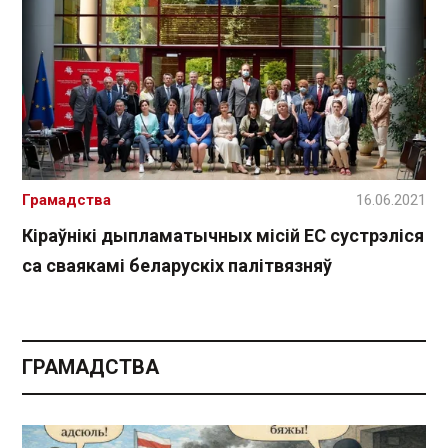
Грамадства
16.06.2021
Кіраўнікі дыпламатычных місій ЕС сустрэліся
са сваякамі беларускіх палітвязняў
ГРАМАДСТВА