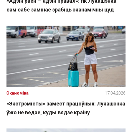
«Адзін раён — адзін правал»: Як Лукашэнка
сам сабе замінае зрабіць эканамічны цуд
Эканоміка
17.04.2026
«Экстрэмісты» замест працоўных: Лукашэнка
ўжо не ведае, куды вядзе краіну