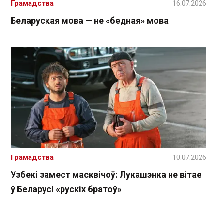
Грамадства
16.07.2026
Беларуская мова — не «бедная» мова
Грамадства
10.07.2026
Узбекі замест масквічоў: Лукашэнка не вітае
ў Беларусі «рускіх братоў»