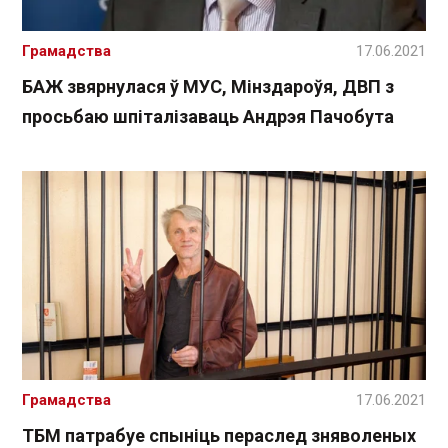
Грамадства
17.06.2021
БАЖ звярнулася ў МУС, Мінздароўя, ДВП з
просьбаю шпіталізаваць Андрэя Пачобута
Грамадства
17.06.2021
ТБМ патрабуе спыніць пераслед зняволеных