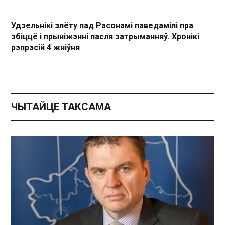
Удзельнікі злёту пад Расонамі паведамілі пра
збіццё і прыніжэнні пасля затрыманняў. Хронікі
рэпрэсій 4 жніўня
ЧЫТАЙЦЕ ТАКСАМА