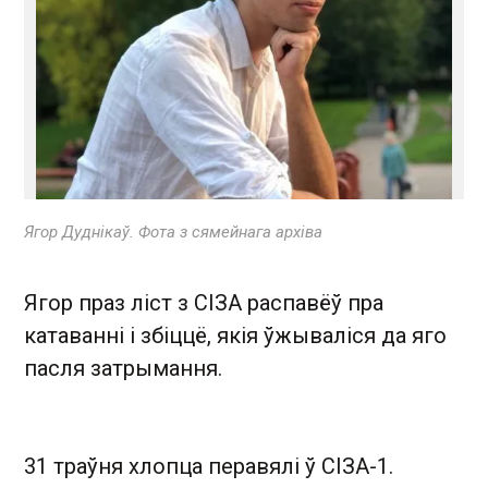
Ягор Дуднікаў. Фота з сямейнага архіва
Ягор праз ліст з СІЗА распавёў пра
катаванні і збіццё, якія ўжываліся да яго
пасля затрымання.
31 траўня хлопца перавялі ў СІЗА-1.