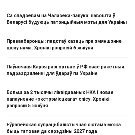
Са спадзевам на Чалавека-павука: навошта ў
Беларусі будуюць патэнцыйныя мэты для Украіны
Праваабаронцы: падстаў казаць пра змяншэнне
ціску няма. Хронікі рэпрэсій 6 жніўня
Паўночная Карэя разгортвае ў РФ свае ракетныя
падраздзяленні для ўдараў па Украіне
Больш за 2 тысячы ліквідаваных НКА і новае
папаўненне «экстрэмісцкага» спісу. Хронікі
рэпрэсій 5 жніўня
Еўрапейская супрацьбалістычная сістэма можа
быць гатовая да сярэдзіны 2027 года