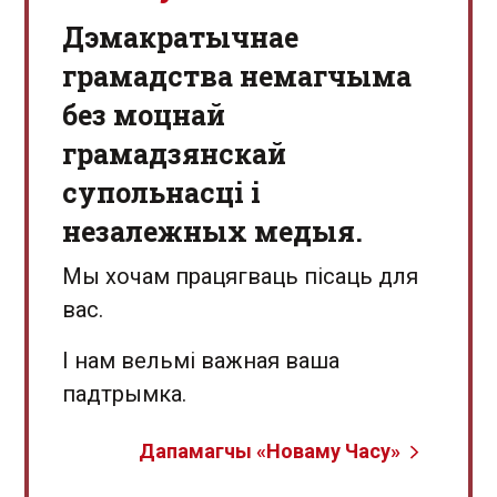
Дэмакратычнае
грамадства немагчыма
без моцнай
грамадзянскай
супольнасці і
незалежных медыя.
Мы хочам працягваць пісаць для
вас.
І нам вельмі важная ваша
падтрымка.
Дапамагчы «Новаму Часу»