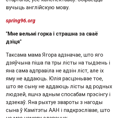
вучыць англійскую мову.
spring96.org
"Мне вельмі горка і страшна за сваё
дзіця"
Таксама мама Ягора адзначае, што яго
дзяўчына піша па тры лісты на тыдзень і
яна сама адправіла не адзін ліст, але іх
яму не аддаюць. Юлія расцэньвае тое,
што яе сыну не аддаюць лісты ад родных
людзей, яшчэ адным спосабам прэсінгу і
здзекаў. Яна рыхтуе звароты з нагоды
сына ў Камітэты ААН і падкрэслівае, што
не мае намеру здавацца: