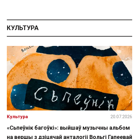
КУЛЬТУРА
Культура
20.07.2026
«Сьпеўнік багоўкі»: выйшаў музычны альбом
на вершы з дзіцячай анталогіі Вольгі Гапеевай