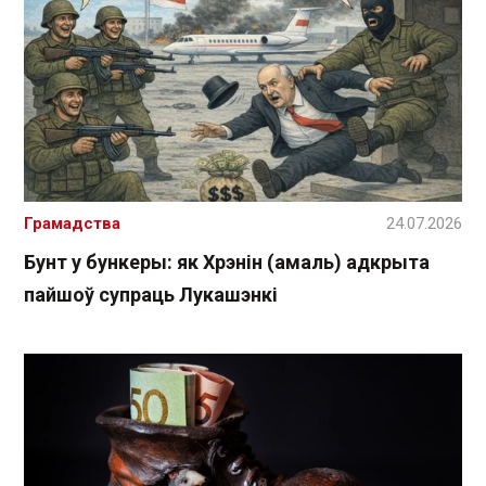
Грамадства
24.07.2026
Бунт у бункеры: як Хрэнін (амаль) адкрыта
пайшоў супраць Лукашэнкі