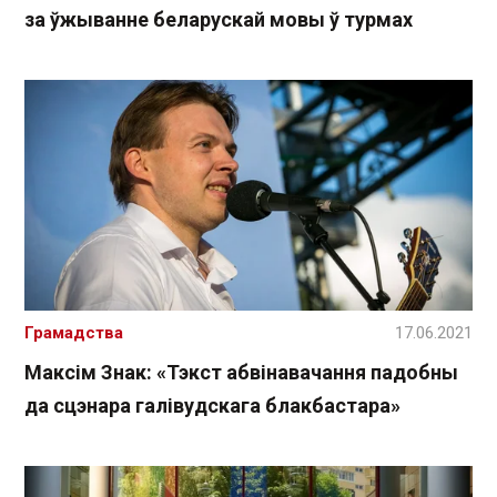
за ўжыванне беларускай мовы ў турмах
Грамадства
17.06.2021
Максім Знак: «Тэкст абвінавачання падобны
да сцэнара галівудскага блакбастара»