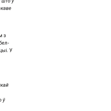
 што ў
акаве
м з
бел-
ыі. У
йкай
о ў