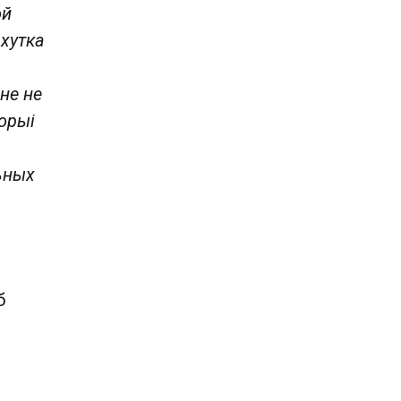
ой
 хутка
не не
торыі
ьных
б