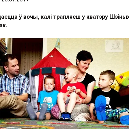
аецца ў вочы, калі трапляеш у кватэру Шэіны
ак.