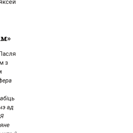
ляксей
ам»
 Пасля
м з
м
сфера
рабіць
чэ ад
 Я
мяне