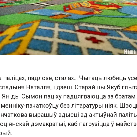
 паліцах, падлозе, сталах… Чытаць любяць ус
аспадыня Наталля, і дзеці. Старэйшы Якуб глыта
 Ян ды Сымон паціху падцягваюцца за братам.
менніку-пачаткоўцу без літаратуры ніяк. Шэсц
канчаткова вырашыў адысці ад актыўнай паліт
сціянскай дэмакратыі, каб пагрузіцца ў майст
рый.