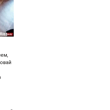
еем,
ковай
а