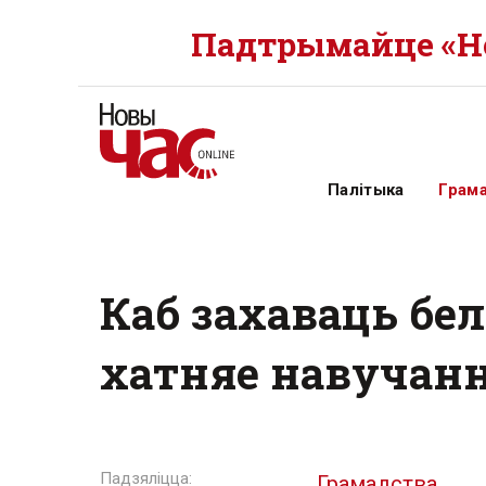
Падтрымайце «Но
Палітыка
Грам
Каб захаваць бел
хатняе навучан
Грамадства