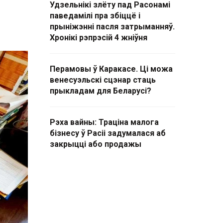
Удзельнікі злёту пад Расонамі
паведамілі пра збіццё і
прыніжэнні пасля затрыманняў.
Хронікі рэпрэсій 4 жніўня
Перамовы ў Каракасе. Ці можа
венесуэльскі сцэнар стаць
прыкладам для Беларусі?
Рэха вайны: Траціна малога
бізнесу ў Расіі задумалася аб
закрыцці або продажы