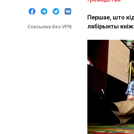
Першае, што кід
лабірынты кніж
Спасылка без VPN