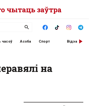
о чытаць заўтра
 часоў
Асоба
Спорт
Відэа
перавялі на