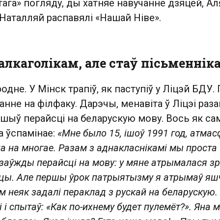
отага» погляду, ды хатняе навучанне дзяцей, А
Наталляй распавялі «Нашай Ніве».
алкаголікам, але стаў пісьменнік
одне. У Мінск трапіў, як паступіў у Ліцэй БДУ.
анне на філфаку. Дарэчы, менавіта ў Ліцэі раза
шыў перайсці на беларускую мову. Вось як са
а ўспамінае:
«Мне было 15, ішоў 1991 год, атма
а на многае. Разам з аднакласнікамі мы проста
назаўжды перайсці на мову: у мяне атрымалася з
яцы. Але
першы ўрок патрыятызму я атрымаў яш
м неяк задалі пераклад з рускай на беларускую.
і спытаў: «Как по-ихнему будет пулемёт?». Яна 