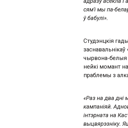
адразу асекла і 
сям'і мы па-бела
ў бабулі».
Студэнцкія гад
заснавальнікаў 
чырвона-белыя с
нейкі момант на
праблемы з алк
«Раз на два дні 
кампаніяй. Адной
інтэрната на Кас
выцвярэзніку. Яш