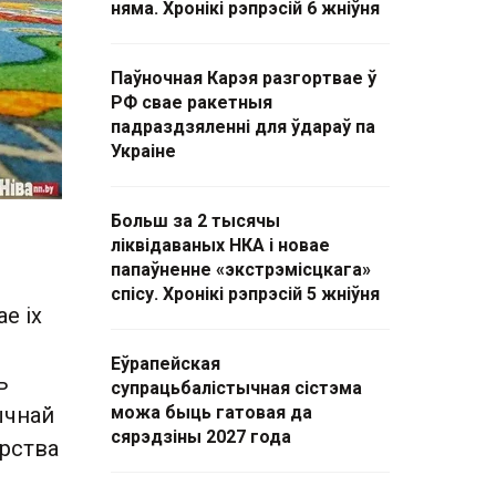
няма. Хронікі рэпрэсій 6 жніўня
Паўночная Карэя разгортвае ў
РФ свае ракетныя
падраздзяленні для ўдараў па
Украіне
Больш за 2 тысячы
ліквідаваных НКА і новае
папаўненне «экстрэмісцкага»
е
спісу. Хронікі рэпрэсій 5 жніўня
е іх
Еўрапейская
ь
супрацьбалістычная сістэма
ычнай
можа быць гатовая да
сярэдзіны 2027 года
эрства