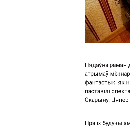
Нядаўна раман 
атрымаў міжнар
фантастыкі як 
паставілі спект
Скарыну. Цяпер 
Пра іх будучы з