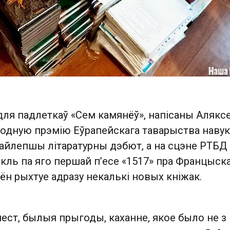
для падлеткаў «Сем камянёў», напісаны Алякс
одную прэмію Еўрапейскага таварыства наву
найлепшы літаратурны дэбют, а на сцэне РТБД
акль па яго першай п’есе «1517» пра Францыск
ён рыхтуе адразу некалькі новых кніжак.
мест, былыя прыгоды, каханне, якое было не з