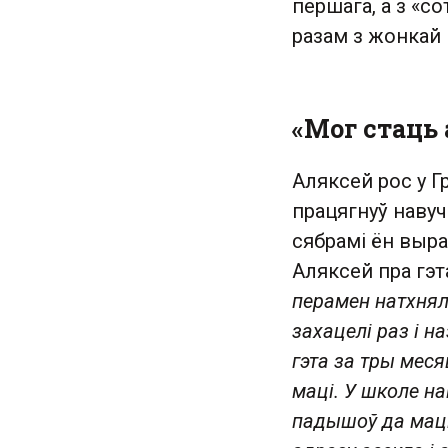
першага, а з «с
разам з жонкай 
«Мог стаць 
Аляксей рос у Гр
працягнуў навуч
сябрамі ён выра
Аляксей пра гэт
перамен натхнял
захацелі раз і 
гэта за тры мес
маці. У школе на
падышоў да маці 