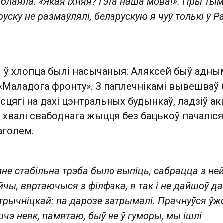
аблаяла: «Якая іхняя? Гэта наша мова!». Пры тым
руску не размаўлялі, беларускую я чуў толькі ў Р
ы ў хлопца былі насычаныя: Аляксей быў адны
«Маладога фронту». З паплечнікамі вывешваў 
цягі на дахі цэнтральных будынкаў, ладзіў акц
 хвалі свабоднага жыцця без бацькоў пачаліся
аголем.
мне стабільна трэба было выпіць, сабрацца з не
чы, вяртаючыся з філфака, я так і не дайшоў да
трычніцкай: па дарозе затрымалі. Прачнуўся ўж
чэ неяк, памятаю, быў не ў гуморы, мы ішлі