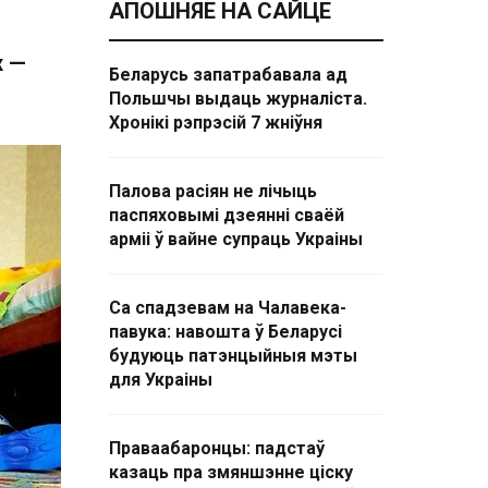
АПОШНЯЕ НА САЙЦЕ
х —
Беларусь запатрабавала ад
Польшчы выдаць журналіста.
Хронікі рэпрэсій 7 жніўня
Палова расіян не лічыць
паспяховымі дзеянні сваёй
арміі ў вайне супраць Украіны
Са спадзевам на Чалавека-
павука: навошта ў Беларусі
будуюць патэнцыйныя мэты
для Украіны
Праваабаронцы: падстаў
казаць пра змяншэнне ціску