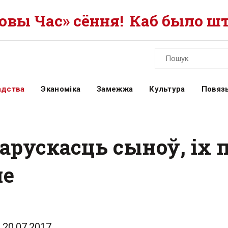
вы Час» сёння!
Каб было шт
адства
Эканоміка
Замежжа
Культура
Повязь
арускасць сыноў, іх 
не
20.07.2017