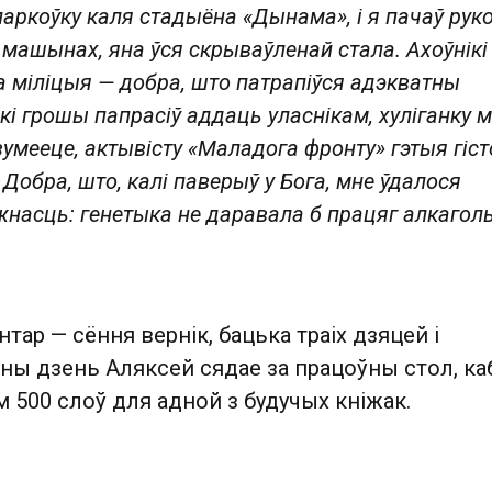
паркоўку каля стадыёна «Дынама», і я пачаў рук
 машынах, яна ўся скрываўленай стала. Ахоўнікі
а міліцыя — добра, што патрапіўся адэкватны
кі грошы папрасіў аддаць уласнікам, хуліганку м
зумееце, актывісту «Маладога фронту» гэтыя гіс
. Добра, што, калі паверыў у Бога, мне ўдалося
насць: генетыка не даравала б працяг алкагол
нтар — сёння вернік, бацька траіх дзяцей і
ны дзень Аляксей сядае за працоўны стол, ка
м 500 слоў для адной з будучых кніжак.