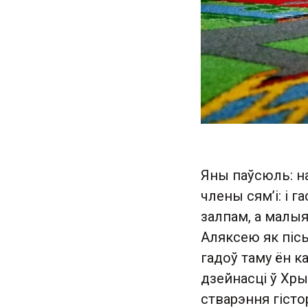
Яны паўсюль: на
члены сям’і: і г
залпам, а малыя
Аляксею як пісь
гадоў таму ён 
дзейнасці ў Хры
стварэння гісто