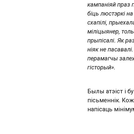
кампаніяй праз 
біць люстэркі на
схапілі, прыехал
міліцыянер, толь
прыпісалі. Як ра
ніяк не пасавалі
перамагчы залеж
гісторый».
Былы атэіст і бу
пісьменнік. Кож
напісаць мініму