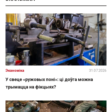
Эканоміка
31.07.2026
У свеце «ружовых поні»: ці доўга можна
трымацца на фікцыях?