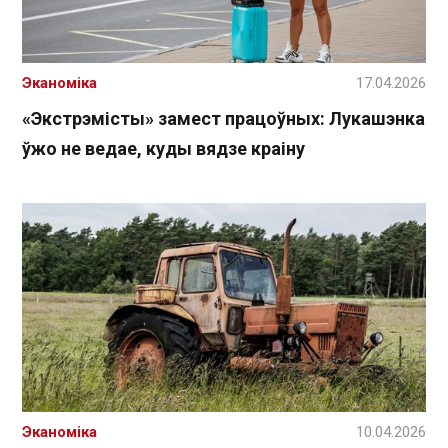
Эканоміка
17.04.2026
«Экстрэмісты» замест працоўных: Лукашэнка
ўжо не ведае, куды вядзе краіну
Эканоміка
10.04.2026