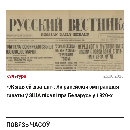
Культура
25.06.2026
«Жыць ёй два дні». Як расейскія эмігранцкія
газэты ў ЗША пісалі пра Беларусь у 1920-х
ПОВЯЗЬ ЧАСОЎ