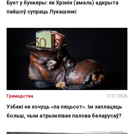
Бунт у бункеры: як Хрэнін (амаль) адкрыта
пайшоў супраць Лукашэнкі
Грамадства
17.07.2026
Узбекі не хочуць «па пяцьсот». Ім заплацяць
больш, чым атрымлівае палова беларусаў?