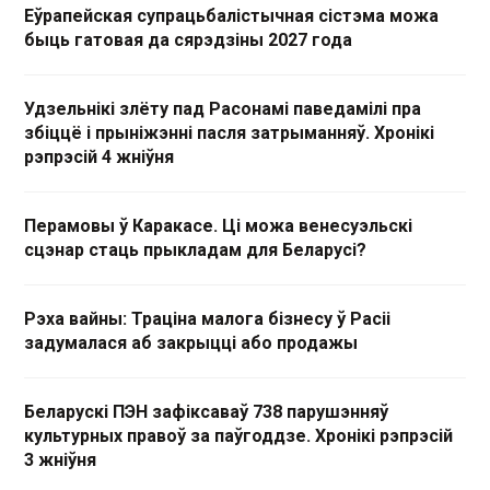
Еўрапейская супрацьбалістычная сістэма можа
быць гатовая да сярэдзіны 2027 года
Удзельнікі злёту пад Расонамі паведамілі пра
збіццё і прыніжэнні пасля затрыманняў. Хронікі
рэпрэсій 4 жніўня
Перамовы ў Каракасе. Ці можа венесуэльскі
сцэнар стаць прыкладам для Беларусі?
Рэха вайны: Траціна малога бізнесу ў Расіі
задумалася аб закрыцці або продажы
Беларускі ПЭН зафіксаваў 738 парушэнняў
культурных правоў за паўгоддзе. Хронікі рэпрэсій
3 жніўня