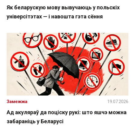
Як беларускую мову вывучаюць у польскіх
універсітэтах — і навошта гэта сёння
Замежжа
19.07.2026
Ад акуляраў да поціску рукі: што яшчэ можна
забараніць у Беларусі