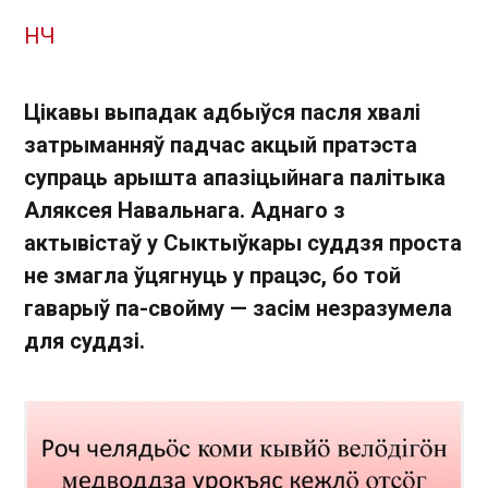
НЧ
Цікавы выпадак адбыўся пасля хвалі
затрыманняў падчас акцый пратэста
супраць арышта апазіцыйнага палітыка
Аляксея Навальнага. Аднаго з
актывістаў у Сыктыўкары суддзя проста
не змагла ўцягнуць у працэс, бо той
гаварыў па-свойму — засім незразумела
для суддзі.