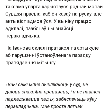
таксама ўпарта карыстаўся роднай мовай.
Суддзя прасіла, каб ён казаў па-руску, але
актывіст адмовіўся. У выніку працэс
адклалі, паабяцаўшы знайсці
перакладчыка.
На Іванова склалі пратакол па артыкуле
аб парушэнні ўстаноўленага парадку
правядзення мітынгу.
«Яны самі мяне выклікаюць у суд, не
даюць спакойна працаваць, і я не павінен
падладжвацца пад іх, забяспечыць яўку
перакладчыка. Мне проста лягчэй