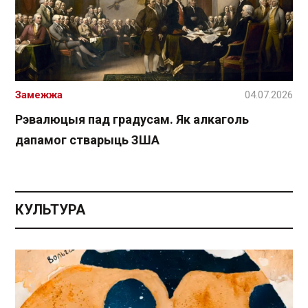
Замежжа
04.07.2026
Рэвалюцыя пад градусам. Як алкаголь
дапамог стварыць ЗША
КУЛЬТУРА