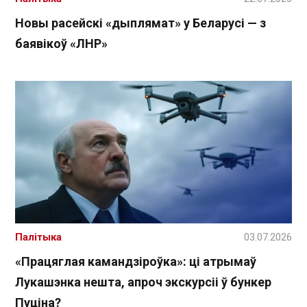
Новы расейскі «дыплямат» у Беларусі — з
баявікоў «ЛНР»
Палітыка
03.07.2026
«Працяглая камандзіроўка»: ці атрымаў
Лукашэнка нешта, апроч экскурсіі ў бункер
Пуціна?