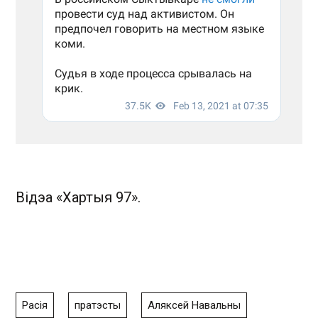
Відэа «Хартыя 97».
Расія
пратэсты
Аляксей Навальны