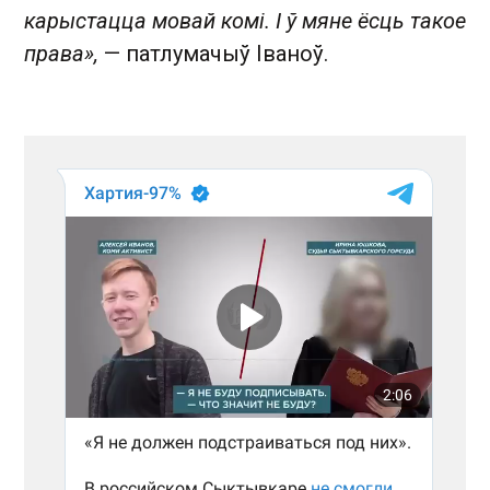
карыстацца мовай комі. І ў мяне ёсць такое
права»,
— патлумачыў Іваноў.