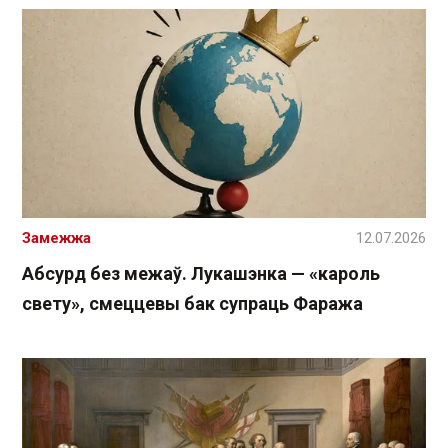
Замежжа
12.07.2026
Абсурд без межаў. Лукашэнка — «кароль
свету», смеццевы бак супраць Фаража