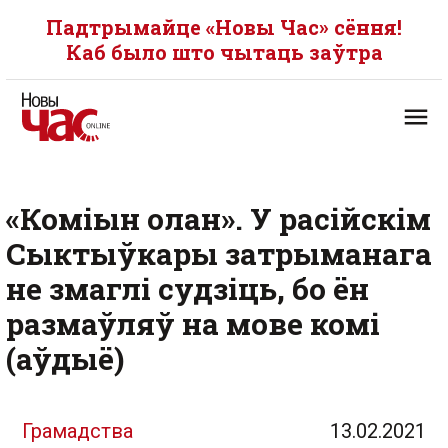
Падтрымайце «Новы Час» сёння!
Каб было што чытаць заўтра
«Коміын олан». У расійскім
Сыктыўкары затрыманага
не змаглі судзіць, бо ён
размаўляў на мове комі
(аўдыё)
Грамадства
13.02.2021