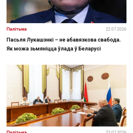
Палітыка
22.07.2026
Пасьля Лукашэнкі – не абавязкова свабода.
Як можа зьмяніцца ўлада ў Беларусі
Палітыка
22.07.2026