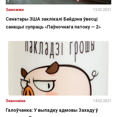
Замежжа
13.02.2021
Сенатары ЗША заклікалі Байдэна ўвесці
санкцыі супраць «Паўночнага патоку — 2»
Эканоміка
14.02.2021
Галоўчанка: У выпадку адмовы Захаду ў