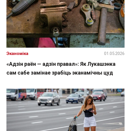
Эканоміка
01.05.2026
«Адзін раён — адзін правал»: Як Лукашэнка
сам сабе замінае зрабіць эканамічны цуд