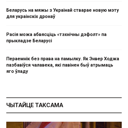
Беларусь на мяжы з Украінай стварае новую мэту
для украінскіх дронаў
Расія можа абвясціць «тэхнічны дэфолт» па
прыкладзе Беларусі
Пераемнік без права на памылку. Як Энвер Ходжа
пазбавіўся чалавека, які павінен быў атрымаць
яго ўладу
ЧЫТАЙЦЕ ТАКСАМА