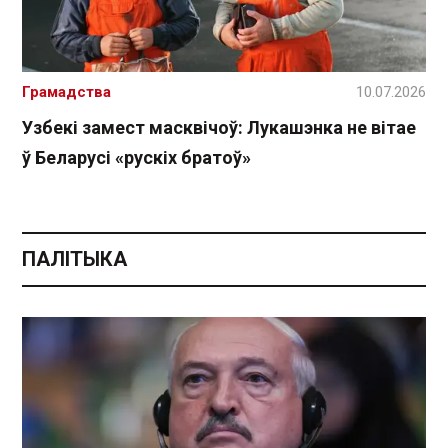
Грамадства
10.07.2026
Узбекі замест масквічоў: Лукашэнка не вітае
ў Беларусі «рускіх братоў»
ПАЛІТЫКА