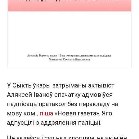
У Сыктыўкары затрыманы актывіст
Аляксей Іваноў спачатку адмовіўся
падпісаць пратакол без перакладу на
мову комі,
піша
«Новая газета». Яго
адпусцілі з аддзялення паліцыі.
Не задаўся і суд над хлопцам, на якім ён