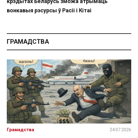
крэдытах Беларусь зможа атрымаць
вонкавыя рэсурсы ў Расіі і Кітаі
ГРАМАДСТВА
Грамадства
24.07.2026