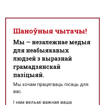
Шаноўныя чытачы!
Мы — незалежнае медыя
для неабыякавых
людзей з выразнай
грамадзянскай
пазіцыяй.
Мы хочам працягваць пісаць для
вас.
І нам вельмі важная ваша