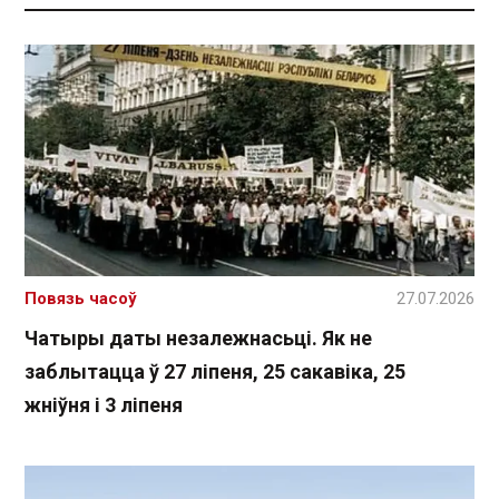
Повязь часоў
27.07.2026
Чатыры даты незалежнасьці. Як не
заблытацца ў 27 ліпеня, 25 сакавіка, 25
жніўня і 3 ліпеня