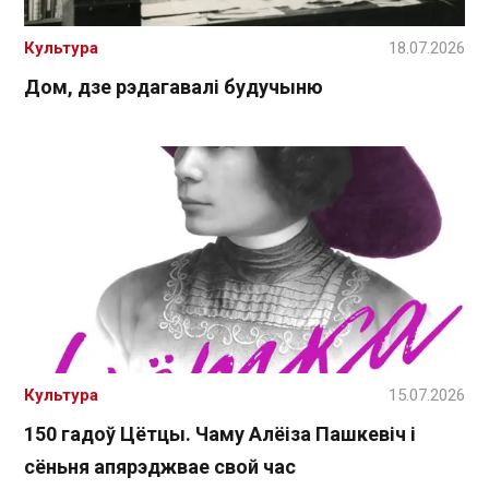
Культура
18.07.2026
Дом, дзе рэдагавалі будучыню
Культура
15.07.2026
150 гадоў Цётцы. Чаму Алёіза Пашкевіч і
сёньня апярэджвае свой час