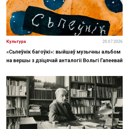
Культура
20.07.2026
«Сьпеўнік багоўкі»: выйшаў музычны альбом
на вершы з дзіцячай анталогіі Вольгі Гапеевай