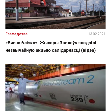
Грамадства
13.02.2021
«Вясна блізка». Жыхары Заслаўя зладзілі
незвычайную акцыю салідарнасці (відэа)