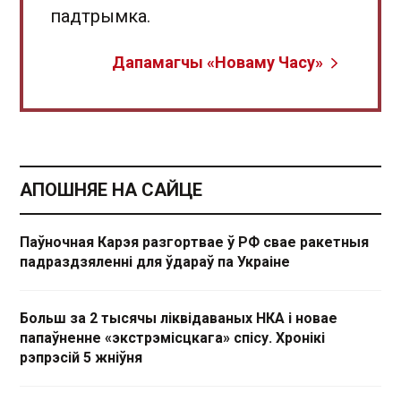
падтрымка.
Дапамагчы «Новаму Часу»
АПОШНЯЕ НА САЙЦЕ
Паўночная Карэя разгортвае ў РФ свае ракетныя
падраздзяленні для ўдараў па Украіне
Больш за 2 тысячы ліквідаваных НКА і новае
папаўненне «экстрэмісцкага» спісу. Хронікі
рэпрэсій 5 жніўня