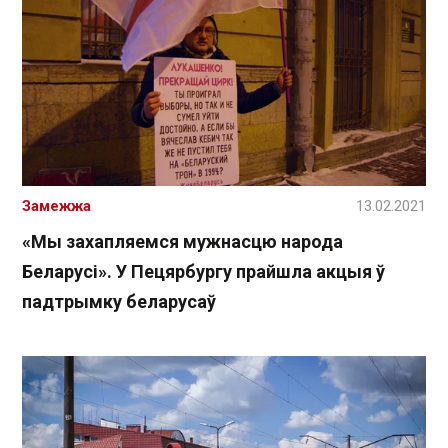
Замежжа
13.02.2021
«Мы захапляемся мужнасцю народа
Беларусі». У Пецярбургу прайшла акцыя ў
падтрымку беларусаў